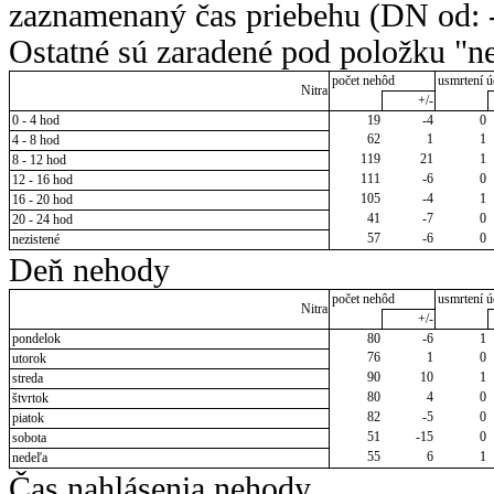
zaznamenaný čas priebehu (DN od: -
Ostatné sú zaradené pod položku "ne
počet nehôd
usmrtení ú
Nitra
+/-
0 - 4 hod
19
-4
0
62
1
1
4 - 8 hod
119
21
1
8 - 12 hod
111
-6
0
12 - 16 hod
105
-4
1
16 - 20 hod
41
-7
0
20 - 24 hod
57
-6
0
nezistené
Deň nehody
počet nehôd
usmrtení ú
Nitra
+/-
pondelok
80
-6
1
76
1
0
utorok
90
10
1
streda
80
4
0
štvrtok
82
-5
0
piatok
51
-15
0
sobota
55
6
1
nedeľa
Čas nahlásenia nehody