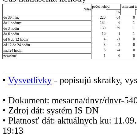
počet nehôd
usmrtení ú
Nitra
+/-
do 30 min.
220
-64
0
134
6
1
do 1 hodiny
130
59
1
do 3 hodín
16
1
1
do 6 hodín
4
-1
0
od 6 do 12 hodín
3
-2
0
od 12 do 24 hodín
6
-4
0
nad 24 hodín
1
0
0
nezadané
•
Vysvetlivky
- popisujú skratky, vys
• Dokument: mesacna/dnvr/dnvr-540
• Zdroj dát: systém IS DN
• Platnosť dát: aktuálnych ku: 11.0
19:13