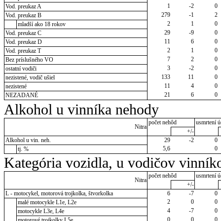
1
-2
0
Vod. preukaz A
279
-1
2
Vod. preukaz B
2
1
0
mladší ako 18 rokov
29
-9
0
Vod. preukaz C
11
6
0
Vod. preukaz D
2
1
0
Vod. preukaz T
7
2
0
Bez príslušného VO
3
-2
0
ostatní vodiči
133
11
0
nezistené, vodič ušiel
11
4
0
nezistené
21
6
0
NEZADANÉ
Alkohol u vinníka nehody
počet nehôd
usmrtení ú
Nitra
+/-
Alkohol u vin. neh.
29
-2
0
5,6
0
tj. %
Kategória vozidla, u vodičov vinník
počet nehôd
usmrtení ú
Nitra
+/-
L - motocykel, motorová trojkolka, štvorkolka
6
-7
0
2
0
0
malé motocykle L1e, L2e
4
-7
0
motocykle L3e, L4e
0
0
0
motorové trojkolky L5e