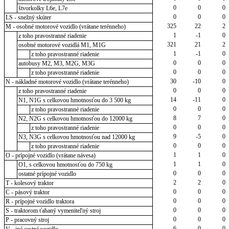
0
0
0
štvorkolky L6e, L7e
0
0
0
LS - snežný skúter
325
22
2
M - osobné motorové vozidlo (vrátane terénneho)
1
-1
0
z toho pravostranné riadenie
321
21
2
osobné motorové vozidlá M1, M1G
1
-1
0
z toho pravostranné riadenie
0
0
0
autobusy M2, M3, M2G, M3G
0
0
0
z toho pravostranné riadenie
30
-10
0
N - nákladné motorové vozidlo (vrátane terénneho)
0
0
0
z toho pravostranné riadenie
14
-11
0
N1, N1G s celkovou hmotnosťou do 3 500 kg
0
0
0
z toho pravostranné riadenie
8
7
0
N2, N2G s celkovou hmotnosťou do 12000 kg
0
0
0
z toho pravostranné riadenie
9
-5
0
N3, N3G s celkovou hmotnosťou nad 12000 kg
0
0
0
z toho pravostranné riadenie
1
1
0
O - prípojné vozidlo (vrátane návesa)
1
1
0
O1, s celkovou hmotnosťou do 750 kg
0
0
0
ostatné prípojné vozidlo
2
2
0
T - kolesový traktor
0
0
0
C - pásový traktor
0
0
0
R - prípojné vozidlo traktora
0
0
0
S - traktorom ťahaný vymeniteľný stroj
0
0
0
P - pracovný stroj
6
0
0
V - iné cestné vozidlo