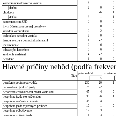
6
1
0
vodičom nemotorového vozidla
2
0
0
deťmi
5
-6
1
chodcom
3
-1
1
deťmi
0
0
0
zamestnancom SŽD
0
0
0
iným účastníkom cestnej premávky
0
-2
0
závadou komunikácie
2
0
0
technickou závadou vozidla
1
-2
0
lesnou zverou a domácimi zvieratami
2
-6
0
iné zavinenie
6
-6
0
odrazeným kameňom
4
-2
0
zavinenie nezistené
1
0
0
nezadané
Hlavné príčiny nehôd (podľa frekven
počet nehôd
usmrtení ú
Nitra
+/-
porušenie povinnosti vodiča
230
20
1
75
-2
0
nedovolená rýchlosť jazdy
47
4
0
nedodržanie vzdialenosti medzi vozidlami
36
-6
1
nesprávna jazda cez križovatku
36
4
0
nesprávne otáčanie a cúvanie
16
-1
0
nesprávna jazda v jazdných pruhoch
12
3
0
nesprávne odbočovanie
11
3
0
nesprávny spôsob jazdy