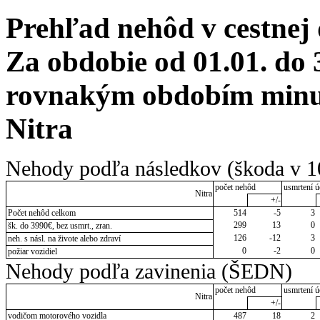
Prehľad nehôd v cestnej
Za obdobie od 01.01. do 
rovnakým obdobím minul
Nitra
Nehody podľa následkov (škoda v 1
počet nehôd
usmrtení ú
Nitra
+/-
Počet nehôd celkom
514
-5
3
299
13
0
šk. do 3990€, bez usmrt., zran.
126
-12
3
neh. s násl. na živote alebo zdraví
0
-2
0
požiar vozidiel
Nehody podľa zavinenia (ŠEDN)
počet nehôd
usmrtení ú
Nitra
+/-
vodičom motorového vozidla
487
18
2