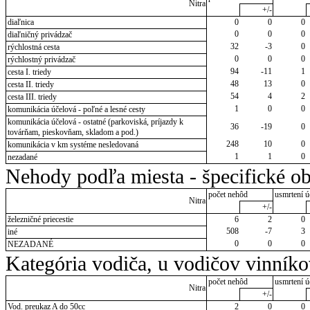
Nitra
+/-
diaľnica
0
0
0
0
0
0
diaľničný privádzač
32
-3
0
rýchlostná cesta
0
0
0
rýchlostný privádzač
94
-11
1
cesta I. triedy
48
13
0
cesta II. triedy
54
4
2
cesta III. triedy
1
0
0
komunikácia účelová - poľné a lesné cesty
komunikácia účelová - ostatné (parkoviská, príjazdy k
36
-19
0
továrňam, pieskovňam, skladom a pod.)
248
10
0
komunikácia v km systéme nesledovaná
1
1
0
nezadané
Nehody podľa miesta - špecifické ob
počet nehôd
usmrtení ú
Nitra
+/-
železničné priecestie
6
2
0
508
-7
3
iné
0
0
0
NEZADANÉ
Kategória vodiča, u vodičov vinník
počet nehôd
usmrtení ú
Nitra
+/-
Vod. preukaz A do 50cc
2
0
0