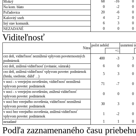
68
-16
0
Mokrý
0
-2
0
Na kom. blato
20
-6
0
Poľadovica
4
2
0
Kašovitý sneh
6
3
0
Iný stav komunik.
0
0
0
NEZADANÉ
Viditeľnosť
počet nehôd
usmrtení ú
Nitra
+/-
cez deň, viditeľnosť neznížená vplyvom poveternostných
400
-3
3
podmienok
6
0
0
cez deň, znížená viditeľnosť (svitanie, súmrak)
cez deň, znížená viditeľnosť vplyvom poveter. podmienok
5
3
0
(hmla, sneženie, dážď ...)
v noci - s verejným osvetlením, viditeľnosť neznížená
71
-7
0
vplyvom poveter. podmienok
v noci - s verejným osvetlením, znížená viditeľnosť
0
0
0
vplyvom poveter. podmienok
v noci bez verejného osvetlenia, viditeľnosť neznížená
30
3
0
vplyvom poveter. podmienok
v noci bez verejného osvetlenia, znížená viditeľnosť
1
-2
0
vplyvom poveter. podmienok
1
1
0
nezadané
Podľa zaznamenaného času priebehu