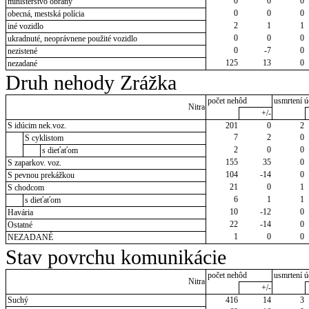
0
0
0
ministerstvo obrany
0
0
0
obecná, mestská polícia
2
1
1
iné vozidlo
0
0
0
ukradnuté, neoprávnene použité vozidlo
0
-7
0
nezistené
125
13
0
nezadané
Druh nehody Zrážka
počet nehôd
usmrtení ú
Nitra
+/-
S idúcim nek.voz.
201
0
2
7
2
0
S cyklistom
2
0
0
s dieťaťom
155
35
0
S zaparkov. voz.
104
-14
0
S pevnou prekážkou
21
0
1
S chodcom
6
1
1
s dieťaťom
10
-12
0
Havária
22
-14
0
Ostatné
1
0
0
NEZADANÉ
Stav povrchu komunikácie
počet nehôd
usmrtení ú
Nitra
+/-
Suchý
416
14
3