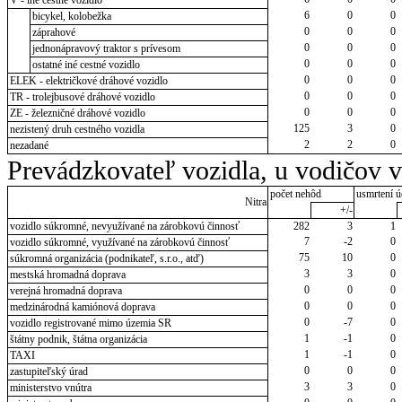
6
0
0
bicykel, kolobežka
0
0
0
záprahové
0
0
0
jednonápravový traktor s prívesom
0
0
0
ostatné iné cestné vozidlo
0
0
0
ELEK - električkové dráhové vozidlo
0
0
0
TR - trolejbusové dráhové vozidlo
0
0
0
ZE - železničné dráhové vozidlo
125
3
0
nezistený druh cestného vozidla
2
2
0
nezadané
Prevádzkovateľ vozidla, u vodičov 
počet nehôd
usmrtení ú
Nitra
+/-
vozidlo súkromné, nevyužívané na zárobkovú činnosť
282
3
1
7
-2
0
vozidlo súkromné, využívané na zárobkovú činnosť
75
10
0
súkromná organizácia (podnikateľ, s.r.o., atď)
3
3
0
mestská hromadná doprava
0
0
0
verejná hromadná doprava
0
0
0
medzinárodná kamiónová doprava
0
-7
0
vozidlo registrované mimo územia SR
1
-1
0
štátny podnik, štátna organizácia
1
-1
0
TAXI
0
0
0
zastupiteľský úrad
3
3
0
ministerstvo vnútra