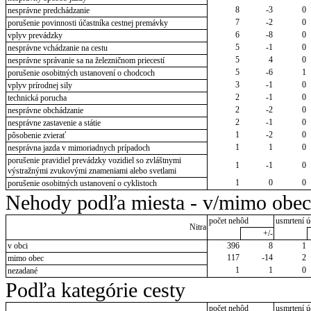
8
-3
0
nesprávne predchádzanie
7
-2
0
porušenie povinnosti účastníka cestnej premávky
6
-8
0
vplyv prevádzky
5
-1
0
nesprávne vchádzanie na cestu
5
4
0
nesprávne správanie sa na železničnom priecestí
5
-6
1
porušenie osobitných ustanovení o chodcoch
3
-1
0
vplyv prírodnej sily
2
-1
0
technická porucha
2
-2
0
nesprávne obchádzanie
2
-1
0
nesprávne zastavenie a státie
1
-2
0
pôsobenie zvierať
1
1
0
nesprávna jazda v mimoriadnych prípadoch
porušenie pravidiel prevádzky vozidiel so zvláštnymi
1
-1
0
výstražnými zvukovými znameniami alebo svetlami
1
0
0
porušenie osobitných ustanovení o cyklistoch
Nehody podľa miesta - v/mimo obec
počet nehôd
usmrtení ú
Nitra
+/-
v obci
396
8
1
117
-14
2
mimo obec
1
1
0
nezadané
Podľa kategórie cesty
počet nehôd
usmrtení ú