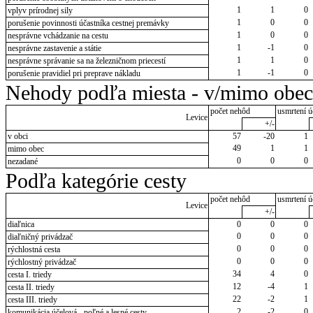
1
1
0
vplyv prírodnej sily
1
0
0
porušenie povinnosti účastníka cestnej premávky
1
0
0
nesprávne vchádzanie na cestu
1
-1
0
nesprávne zastavenie a státie
1
1
0
nesprávne správanie sa na železničnom priecestí
1
-1
0
porušenie pravidiel pri preprave nákladu
Nehody podľa miesta - v/mimo obec
počet nehôd
usmrtení ú
Levice
+/-
v obci
57
-20
1
49
1
1
mimo obec
0
0
0
nezadané
Podľa kategórie cesty
počet nehôd
usmrtení ú
Levice
+/-
diaľnica
0
0
0
0
0
0
diaľničný privádzač
0
0
0
rýchlostná cesta
0
0
0
rýchlostný privádzač
34
4
0
cesta I. triedy
12
-4
1
cesta II. triedy
22
-2
1
cesta III. triedy
2
-2
0
komunikácia účelová - poľné a lesné cesty