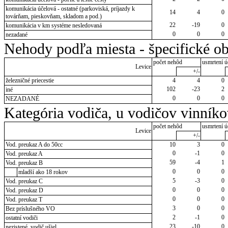
komunikácia účelová - ostatné (parkoviská, príjazdy k
14
4
0
továrňam, pieskovňam, skladom a pod.)
22
-19
0
komunikácia v km systéme nesledovaná
0
0
0
nezadané
Nehody podľa miesta - špecifické ob
počet nehôd
usmrtení ú
Levice
+/-
železničné priecestie
4
4
0
102
-23
2
iné
0
0
0
NEZADANÉ
Kategória vodiča, u vodičov vinník
počet nehôd
usmrtení ú
Levice
+/-
Vod. preukaz A do 50cc
10
3
0
0
-1
0
Vod. preukaz A
59
-4
1
Vod. preukaz B
0
0
0
mladší ako 18 rokov
5
-3
0
Vod. preukaz C
0
0
0
Vod. preukaz D
0
0
0
Vod. preukaz T
3
0
0
Bez príslušného VO
2
-1
0
ostatní vodiči
23
-10
0
nezistené, vodič ušiel