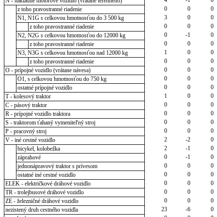
N - nákladné motorové vozidlo (vrátane terénneho)
0
0
0
z toho pravostranné riadenie
3
0
0
N1, N1G s celkovou hmotnosťou do 3 500 kg
0
0
0
z toho pravostranné riadenie
0
-1
0
N2, N2G s celkovou hmotnosťou do 12000 kg
0
0
0
z toho pravostranné riadenie
1
0
0
N3, N3G s celkovou hmotnosťou nad 12000 kg
0
0
0
z toho pravostranné riadenie
0
0
0
O - prípojné vozidlo (vrátane návesa)
0
0
0
O1, s celkovou hmotnosťou do 750 kg
0
0
0
ostatné prípojné vozidlo
1
0
0
T - kolesový traktor
0
0
0
C - pásový traktor
0
0
0
R - prípojné vozidlo traktora
0
0
0
S - traktorom ťahaný vymeniteľný stroj
0
0
0
P - pracovný stroj
2
-2
0
V - iné cestné vozidlo
2
-1
0
bicykel, kolobežka
0
-1
0
záprahové
0
0
0
jednonápravový traktor s prívesom
0
0
0
ostatné iné cestné vozidlo
0
0
0
ELEK - električkové dráhové vozidlo
0
0
0
TR - trolejbusové dráhové vozidlo
0
0
0
ZE - železničné dráhové vozidlo
23
-6
0
nezistený druh cestného vozidla