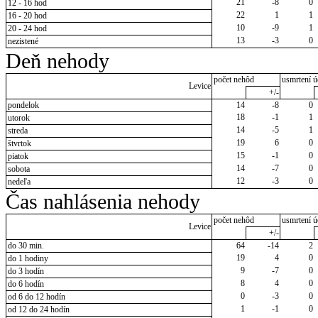
21
-8
0
12 - 16 hod
22
1
1
16 - 20 hod
10
-9
1
20 - 24 hod
13
-3
0
nezistené
Deň nehody
počet nehôd
usmrtení ú
Levice
+/-
pondelok
14
-8
0
18
-1
1
utorok
14
-5
1
streda
19
6
0
štvrtok
15
-1
0
piatok
14
-7
0
sobota
12
-3
0
nedeľa
Čas nahlásenia nehody
počet nehôd
usmrtení ú
Levice
+/-
do 30 min.
64
-14
2
19
4
0
do 1 hodiny
9
-7
0
do 3 hodín
8
4
0
do 6 hodín
0
-3
0
od 6 do 12 hodín
1
-1
0
od 12 do 24 hodín