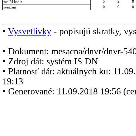
5
-2
0
nad 24 hodín
0
0
0
nezadané
•
Vysvetlivky
- popisujú skratky, vys
• Dokument: mesacna/dnvr/dnvr-540
• Zdroj dát: systém IS DN
• Platnosť dát: aktuálnych ku: 11.0
19:13
• Generované: 11.09.2018 19:56 (c