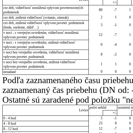
+/-
cez deň, viditeľnosť neznížená vplyvom poveternostných
80
-7
1
podmienok
2
1
0
cez deň, znížená viditeľnosť (svitanie, súmrak)
cez deň, znížená viditeľnosť vplyvom poveter. podmienok
3
-1
0
(hmla, sneženie, dážď ...)
v noci - s verejným osvetlením, viditeľnosť neznížená
12
-7
1
vplyvom poveter. podmienok
v noci - s verejným osvetlením, znížená viditeľnosť
0
-4
0
vplyvom poveter. podmienok
v noci bez verejného osvetlenia, viditeľnosť neznížená
8
-2
0
vplyvom poveter. podmienok
v noci bez verejného osvetlenia, znížená viditeľnosť
1
1
0
vplyvom poveter. podmienok
0
0
0
nezadané
Podľa zaznamenaného času priebehu
zaznamenaný čas priebehu (DN od: -
Ostatné sú zaradené pod položku "ne
počet nehôd
usmrtení ú
Levice
+/-
0 - 4 hod
5
-1
0
23
8
0
4 - 8 hod
12
-7
0
8 - 12 hod