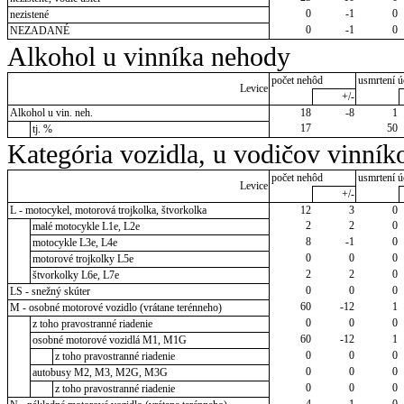
0
-1
0
nezistené
0
-1
0
NEZADANÉ
Alkohol u vinníka nehody
počet nehôd
usmrtení ú
Levice
+/-
Alkohol u vin. neh.
18
-8
1
17
50
tj. %
Kategória vozidla, u vodičov vinník
počet nehôd
usmrtení ú
Levice
+/-
L - motocykel, motorová trojkolka, štvorkolka
12
3
0
2
2
0
malé motocykle L1e, L2e
8
-1
0
motocykle L3e, L4e
0
0
0
motorové trojkolky L5e
2
2
0
štvorkolky L6e, L7e
0
0
0
LS - snežný skúter
60
-12
1
M - osobné motorové vozidlo (vrátane terénneho)
0
0
0
z toho pravostranné riadenie
60
-12
1
osobné motorové vozidlá M1, M1G
0
0
0
z toho pravostranné riadenie
0
0
0
autobusy M2, M3, M2G, M3G
0
0
0
z toho pravostranné riadenie
4
-1
0