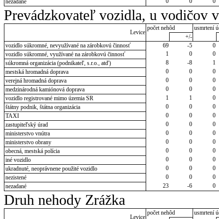
0
0
0
nezadané
Prevádzkovateľ vozidla, u vodičov 
počet nehôd
usmrtení ú
Levice
+/-
vozidlo súkromné, nevyužívané na zárobkovú činnosť
69
-5
0
1
0
0
vozidlo súkromné, využívané na zárobkovú činnosť
8
-8
1
súkromná organizácia (podnikateľ, s.r.o., atď)
0
0
0
mestská hromadná doprava
0
0
0
verejná hromadná doprava
0
0
0
medzinárodná kamiónová doprava
1
1
0
vozidlo registrované mimo územia SR
0
0
0
štátny podnik, štátna organizácia
0
0
0
TAXI
0
0
0
zastupiteľský úrad
0
0
0
ministerstvo vnútra
0
0
0
ministerstvo obrany
0
0
0
obecná, mestská polícia
0
0
0
iné vozidlo
0
0
0
ukradnuté, neoprávnene použité vozidlo
0
0
0
nezistené
23
-6
0
nezadané
Druh nehody Zrážka
počet nehôd
usmrtení ú
Levice