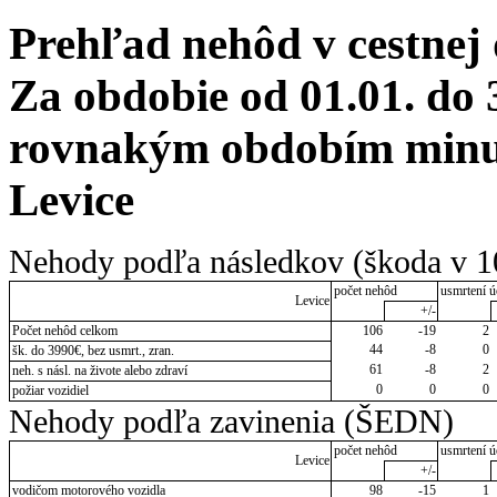
Prehľad nehôd v cestnej
Za obdobie od 01.01. do 
rovnakým obdobím minul
Levice
Nehody podľa následkov (škoda v 1
počet nehôd
usmrtení ú
Levice
+/-
Počet nehôd celkom
106
-19
2
44
-8
0
šk. do 3990€, bez usmrt., zran.
61
-8
2
neh. s násl. na živote alebo zdraví
0
0
0
požiar vozidiel
Nehody podľa zavinenia (ŠEDN)
počet nehôd
usmrtení ú
Levice
+/-
vodičom motorového vozidla
98
-15
1