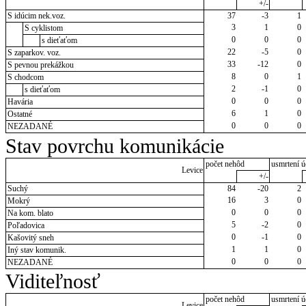
+/-
S idúcim nek.voz.
37
-3
1
3
1
0
S cyklistom
0
0
0
s dieťaťom
22
-5
0
S zaparkov. voz.
33
-12
0
S pevnou prekážkou
8
0
1
S chodcom
2
-1
0
s dieťaťom
0
0
0
Havária
6
1
0
Ostatné
0
0
0
NEZADANÉ
Stav povrchu komunikácie
počet nehôd
usmrtení ú
Levice
+/-
Suchý
84
-20
2
16
3
0
Mokrý
0
0
0
Na kom. blato
5
-2
0
Poľadovica
0
-1
0
Kašovitý sneh
1
1
0
Iný stav komunik.
0
0
0
NEZADANÉ
Viditeľnosť
počet nehôd
usmrtení ú
Levice