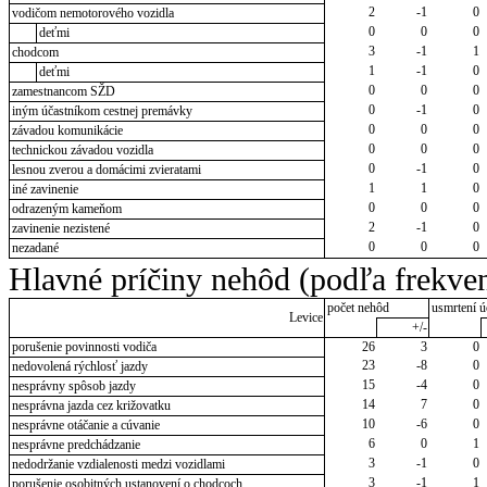
2
-1
0
vodičom nemotorového vozidla
0
0
0
deťmi
3
-1
1
chodcom
1
-1
0
deťmi
0
0
0
zamestnancom SŽD
0
-1
0
iným účastníkom cestnej premávky
0
0
0
závadou komunikácie
0
0
0
technickou závadou vozidla
0
-1
0
lesnou zverou a domácimi zvieratami
1
1
0
iné zavinenie
0
0
0
odrazeným kameňom
2
-1
0
zavinenie nezistené
0
0
0
nezadané
Hlavné príčiny nehôd (podľa frekven
počet nehôd
usmrtení ú
Levice
+/-
porušenie povinnosti vodiča
26
3
0
23
-8
0
nedovolená rýchlosť jazdy
15
-4
0
nesprávny spôsob jazdy
14
7
0
nesprávna jazda cez križovatku
10
-6
0
nesprávne otáčanie a cúvanie
6
0
1
nesprávne predchádzanie
3
-1
0
nedodržanie vzdialenosti medzi vozidlami
3
-1
1
porušenie osobitných ustanovení o chodcoch