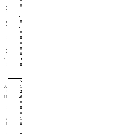
0
0
0
-1
8
-1
8
0
0
-1
0
0
0
0
0
0
0
0
0
0
46
-13
0
0
c
+/-
83
-1
4
2
11
-6
0
0
0
0
0
0
7
-1
1
0
0
-1