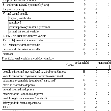
R - prípojné vozidlo traktora
0
0
0
S - traktorom ťahaný vymeniteľný stroj
0
-1
0
P - pracovný stroj
8
-1
0
V - iné cestné vozidlo
8
0
0
bicykel, kolobežka
0
-1
0
záprahové
0
0
0
jednonápravový traktor s prívesom
0
0
0
ostatné iné cestné vozidlo
0
0
0
ELEK - električkové dráhové vozidlo
0
0
0
TR - trolejbusové dráhové vozidlo
0
0
0
ZE - železničné dráhové vozidlo
51
-11
0
nezistený druh cestného vozidla
0
0
0
nezadané
Prevádzkovateľ vozidla, u vodičov vinníkov
počet nehôd
usmrtení ú
Čadca
+/-
vozidlo súkromné, nevyužívané na zárobkovú činnosť
88
-9
0
4
2
0
vozidlo súkromné, využívané na zárobkovú činnosť
12
-7
0
súkromná organizácia (podnikateľ, s.r.o., atď)
0
0
0
mestská hromadná doprava
0
0
0
verejná hromadná doprava
0
0
0
medzinárodná kamiónová doprava
7
-3
0
vozidlo registrované mimo územia SR
1
0
0
štátny podnik, štátna organizácia
0
-1
0
TAXI