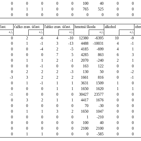
0
0
0
0
0
100
40
0
0
0
1
1
0
0
765
525
0
0
0
0
0
0
0
0
0
0
0
čast.
ťažko zran. účast.
ľahko zran. účast.
hmotná škoda
alkohol
obe
+/-
+/-
+/-
+/-
+/-
0
2
-6
4
-10
12380
-6395
10
-9
0
1
-1
3
-13
4488
-10031
4
-1
0
0
-4
2
-5
4185
-699
4
1
0
0
0
7
5
4285
863
6
3
0
1
1
2
-1
2070
-240
2
1
0
0
-1
0
0
163
122
0
0
0
2
2
2
-3
130
50
0
-2
-3
3
2
2
2
1661
816
0
-1
0
1
-1
1
1
3631
1509
1
0
0
0
0
1
1
1650
1620
1
1
-1
0
0
0
0
30427
23577
0
0
0
3
2
1
1
4417
1676
0
0
0
0
0
0
0
70
-30
0
0
0
1
1
3
2
1650
1047
0
0
0
0
0
0
0
1
-210
0
0
0
0
0
0
0
100
40
0
0
0
0
0
0
0
2100
2100
0
0
0
1
1
0
0
0
-585
0
0