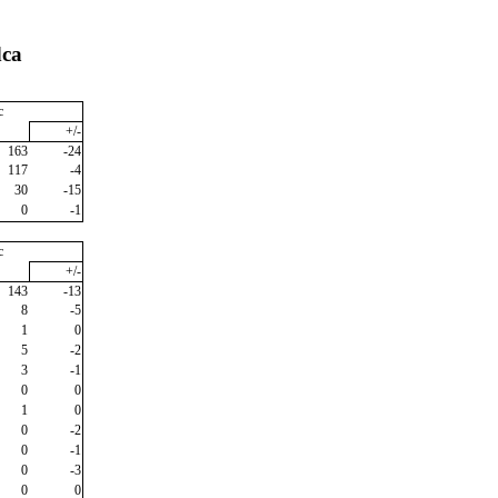
dca
c
+/-
163
-24
117
-4
30
-15
0
-1
c
+/-
143
-13
8
-5
1
0
5
-2
3
-1
0
0
1
0
0
-2
0
-1
0
-3
0
0