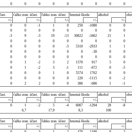
0
0
0
0
0
0
0
0
0
čast.
ťažko zran. účast.
ľahko zran. účast.
hmotná škoda
alkohol
obe
+/-
+/-
+/-
+/-
+/-
0
0
-1
1
0
250
-1080
0
0
0
0
0
0
0
0
0
0
0
-3
9
-3
19
-13
30822
-3462
21
1
0
0
0
0
0
0
0
0
0
0
0
0
0
-3
5310
-2933
1
1
0
0
0
0
0
0
-30
0
0
0
0
0
0
0
0
0
0
0
0
1
-2
3
2
1570
917
5
0
0
1
-2
3
-1
111
-672
0
-5
0
0
0
1
0
5574
1762
0
0
0
0
0
0
0
220
-1115
0
-2
0
2
2
0
0
386
-686
1
-1
čast.
ťažko zran. účast.
ľahko zran. účast.
hmotná škoda
alkohol
obe
+/-
+/-
+/-
+/-
+/-
0
1
-2
5
-4
6067
-1294
28
-8
6,7
17,9
8,3
100
čast.
ťažko zran. účast.
ľahko zran. účast.
hmotná škoda
alkohol
obe
+/-
+/-
+/-
+/-
+/-
0
0
-3
1
-2
470
-1190
0
-2