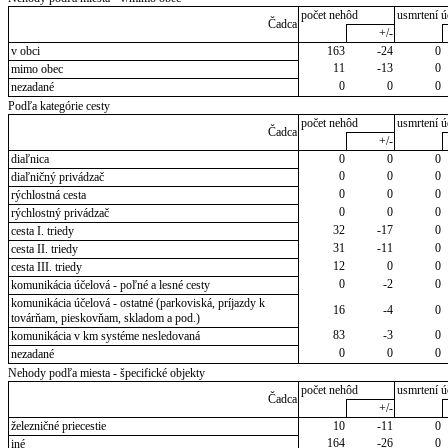
počet nehôd
usmrtení ú
Čadca
+/-
v obci
163
-24
0
11
-13
0
mimo obec
0
0
0
nezadané
Podľa kategórie cesty
počet nehôd
usmrtení ú
Čadca
+/-
diaľnica
0
0
0
0
0
0
diaľničný privádzač
0
0
0
rýchlostná cesta
0
0
0
rýchlostný privádzač
32
-17
0
cesta I. triedy
31
-11
0
cesta II. triedy
12
0
0
cesta III. triedy
0
-2
0
komunikácia účelová - poľné a lesné cesty
komunikácia účelová - ostatné (parkoviská, príjazdy k
16
-4
0
továrňam, pieskovňam, skladom a pod.)
83
-3
0
komunikácia v km systéme nesledovaná
0
0
0
nezadané
Nehody podľa miesta - špecifické objekty
počet nehôd
usmrtení ú
Čadca
+/-
železničné priecestie
10
-11
0
164
-26
0
iné