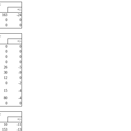
c
+/-
163
-24
0
0
0
0
c
+/-
0
0
0
0
0
0
0
0
26
-5
30
-9
12
0
0
-2
15
-4
80
-4
0
0
c
+/-
10
-11
153
-13