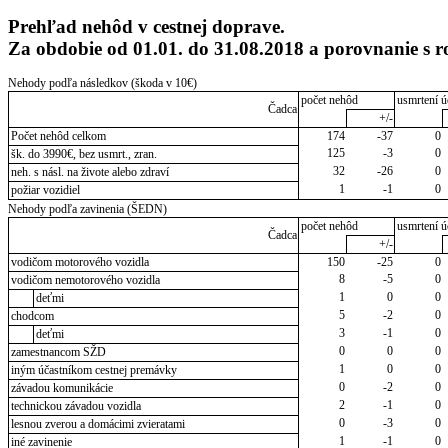
Prehľad nehôd v cestnej doprave.
Za obdobie od 01.01. do 31.08.2018 a porovnanie 
Nehody podľa následkov (škoda v 10€)
počet nehôd
usmrtení ú
Čadca
+/-
Počet nehôd celkom
174
-37
0
125
-3
0
šk. do 3990€, bez usmrt., zran.
32
-26
0
neh. s násl. na živote alebo zdraví
1
-1
0
požiar vozidiel
Nehody podľa zavinenia (ŠEDN)
počet nehôd
usmrtení ú
Čadca
+/-
vodičom motorového vozidla
150
-25
0
8
-5
0
vodičom nemotorového vozidla
1
0
0
deťmi
5
-2
0
chodcom
3
-1
0
deťmi
0
0
0
zamestnancom SŽD
1
0
0
iným účastníkom cestnej premávky
0
-2
0
závadou komunikácie
2
-1
0
technickou závadou vozidla
0
-3
0
lesnou zverou a domácimi zvieratami
1
-1
0
iné zavinenie