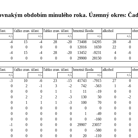
s rovnakým obdobím minulého roka. Územný okres: Ča
čast.
ťažko zran. účast.
ľahko zran. účast.
hmotná škoda
alkohol
obe
+/-
+/-
+/-
+/-
+/-
-4
15
-4
28
-20
73408
14295
28
-8
0
0
0
0
0
12016
1659
22
0
-4
15
-4
28
-20
13452
-9231
4
-6
0
0
0
0
0
29900
28150
0
0
čast.
ťažko zran. účast.
ľahko zran. účast.
hmotná škoda
alkohol
obe
+/-
+/-
+/-
+/-
+/-
-3
10
-6
23
-15
41743
-7915
27
0
0
2
-1
3
-2
742
-563
1
-6
0
0
0
1
1
11
-19
0
0
0
2
2
2
-3
130
50
0
-2
0
1
1
1
-3
100
70
0
0
0
0
0
0
0
0
0
0
0
0
0
0
0
0
1
-49
0
0
0
0
0
0
0
0
-160
0
0
-1
0
0
0
0
29907
23057
0
0
0
0
0
0
0
0
-580
0
0
0
0
0
0
0
20
-110
0
0