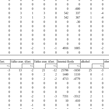
0
0
0
0
0
0
0
0
0
0
0
0
0
0
0
-600
0
0
0
3
1
3
0
542
337
1
-4
0
3
1
3
0
542
367
1
-4
0
0
0
0
0
0
-30
0
0
0
0
0
0
0
0
0
0
0
0
0
0
0
0
0
0
0
0
0
0
0
0
0
0
0
0
0
0
0
0
0
0
0
0
0
0
0
0
0
0
0
0
0
0
0
0
0
-2
1
-1
4916
1005
0
-2
0
0
0
0
0
0
0
0
0
čast.
ťažko zran. účast.
ľahko zran. účast.
hmotná škoda
alkohol
obe
+/-
+/-
+/-
+/-
+/-
-3
13
-2
21
-12
25796
-1650
25
-3
0
0
0
2
2
1440
1110
0
-1
0
0
0
2
-2
4713
-4779
1
-1
0
0
0
0
0
0
0
0
0
0
0
0
0
0
0
0
0
0
0
0
0
0
0
0
0
0
0
0
0
-2
1
-3
7351
-3512
2
1
0
0
0
0
0
10
-610
0
0
0
0
-1
0
0
0
0
0
0