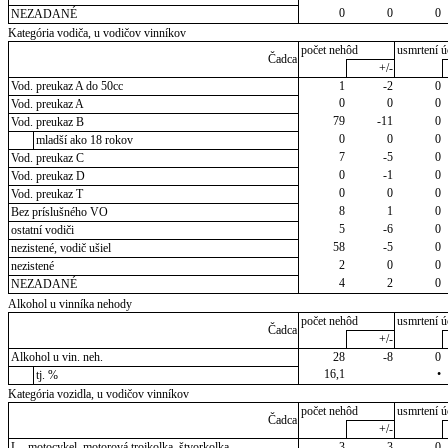
0
0
0
NEZADANÉ
Kategória vodiča, u vodičov vinníkov
počet nehôd
usmrtení ú
Čadca
+/-
Vod. preukaz A do 50cc
1
-2
0
0
0
0
Vod. preukaz A
79
-11
0
Vod. preukaz B
0
0
0
mladší ako 18 rokov
7
-5
0
Vod. preukaz C
0
-1
0
Vod. preukaz D
0
0
0
Vod. preukaz T
8
1
0
Bez príslušného VO
5
-6
0
ostatní vodiči
58
-5
0
nezistené, vodič ušiel
2
0
0
nezistené
4
2
0
NEZADANÉ
Alkohol u vinníka nehody
počet nehôd
usmrtení ú
Čadca
+/-
Alkohol u vin. neh.
28
-8
0
16,1
•
tj. %
Kategória vozidla, u vodičov vinníkov
počet nehôd
usmrtení ú
Čadca
+/-
L - motocykel, motorová trojkolka, štvorkolka
3
-3
0