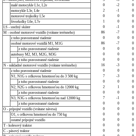
0
-2
0
malé motocykle L1e, L2e
2
-1
0
motocykle L3e, L4e
0
0
0
motorové trojkolky L5e
1
0
0
štvorkolky L6e, L7e
0
-1
0
LS - snežný skúter
86
-7
0
M - osobné motorové vozidlo (vrátane terénneho)
0
0
0
z toho pravostranné riadenie
86
-7
0
osobné motorové vozidlá M1, M1G
0
0
0
z toho pravostranné riadenie
0
0
0
autobusy M2, M3, M2G, M3G
0
0
0
z toho pravostranné riadenie
16
-3
0
N - nákladné motorové vozidlo (vrátane terénneho)
0
0
0
z toho pravostranné riadenie
7
-3
0
N1, N1G s celkovou hmotnosťou do 3 500 kg
0
0
0
z toho pravostranné riadenie
2
1
0
N2, N2G s celkovou hmotnosťou do 12000 kg
0
0
0
z toho pravostranné riadenie
7
-1
0
N3, N3G s celkovou hmotnosťou nad 12000 kg
0
0
0
z toho pravostranné riadenie
0
0
0
O - prípojné vozidlo (vrátane návesa)
0
0
0
O1, s celkovou hmotnosťou do 750 kg
0
0
0
ostatné prípojné vozidlo
0
0
0
T - kolesový traktor
0
0
0
C - pásový traktor
0
0
0