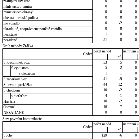
0
0
0
zastupiteľský úrad
0
0
0
ministerstvo vnútra
0
0
0
ministerstvo obrany
0
0
0
obecná, mestská polícia
0
-2
0
iné vozidlo
0
0
0
ukradnuté, neoprávnene použité vozidlo
1
0
0
nezistené
51
-8
0
nezadané
Druh nehody Zrážka
počet nehôd
usmrtení ú
Čadca
+/-
S idúcim nek.voz.
53
-5
0
5
-2
0
S cyklistom
1
1
0
s dieťaťom
41
-9
0
S zaparkov. voz.
44
-12
0
S pevnou prekážkou
10
-2
0
S chodcom
4
-1
0
s dieťaťom
10
-2
0
Havária
16
-7
0
Ostatné
0
0
0
NEZADANÉ
Stav povrchu komunikácie
počet nehôd
usmrtení ú
Čadca
+/-
Suchý
129
-6
0