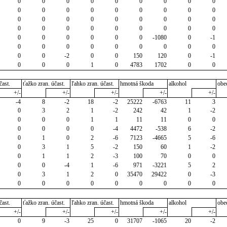
0
0
0
0
0
0
0
0
0
0
0
0
0
0
0
0
0
0
0
0
0
0
0
0
0
0
0
0
0
0
0
0
0
0
0
0
0
0
0
0
0
0
-1080
0
-1
0
0
0
0
0
0
0
0
0
0
0
-2
0
0
150
120
0
-1
0
0
0
1
0
4783
1702
0
0
čast.
ťažko zran. účast.
ľahko zran. účast.
hmotná škoda
alkohol
obe
+/-
+/-
+/-
+/-
+/-
-4
8
-2
18
-2
25222
-6763
11
3
0
3
2
1
-2
242
42
1
-2
0
0
0
1
1
11
11
0
0
0
0
0
0
-4
4472
-538
6
-2
0
1
0
2
-6
7123
-4665
5
-6
0
3
1
5
-2
150
60
1
-2
0
1
1
2
-3
100
70
0
0
0
0
-4
1
-6
971
-3221
5
2
0
3
1
2
0
35470
29422
0
-3
0
0
0
0
0
0
0
0
0
čast.
ťažko zran. účast.
ľahko zran. účast.
hmotná škoda
alkohol
obe
+/-
+/-
+/-
+/-
+/-
0
9
-3
25
0
31707
-1065
20
-2