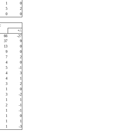
1
0
5
2
0
0
c
+/-
66
-27
37
9
13
0
9
0
7
2
4
0
5
-1
4
3
4
1
3
2
1
0
3
-2
1
1
2
-1
1
-1
1
0
1
1
1
-3