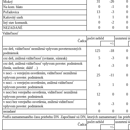
31
-26
0
Mokrý
0
-1
0
Na kom. blato
13
-3
0
Poľadovica
1
1
0
Kašovitý sneh
0
-2
0
Iný stav komunik.
0
0
0
NEZADANÉ
Viditeľnosť
počet nehôd
usmrtení ú
Čadca
+/-
cez deň, viditeľnosť neznížená vplyvom poveternostných
125
-18
0
podmienok
5
-3
0
cez deň, znížená viditeľnosť (svitanie, súmrak)
cez deň, znížená viditeľnosť vplyvom poveter. podmienok
4
-3
0
(hmla, sneženie, dážď ...)
v noci - s verejným osvetlením, viditeľnosť neznížená
25
-11
0
vplyvom poveter. podmienok
v noci - s verejným osvetlením, znížená viditeľnosť
3
1
0
vplyvom poveter. podmienok
v noci bez verejného osvetlenia, viditeľnosť neznížená
12
0
0
vplyvom poveter. podmienok
v noci bez verejného osvetlenia, znížená viditeľnosť
0
-3
0
vplyvom poveter. podmienok
0
0
0
nezadané
Podľa zaznamenaného času priebehu DN. Započítané sú DN, ktorých zaznamenaný čas priebeh
počet nehôd
usmrtení ú
Čadca
+/-