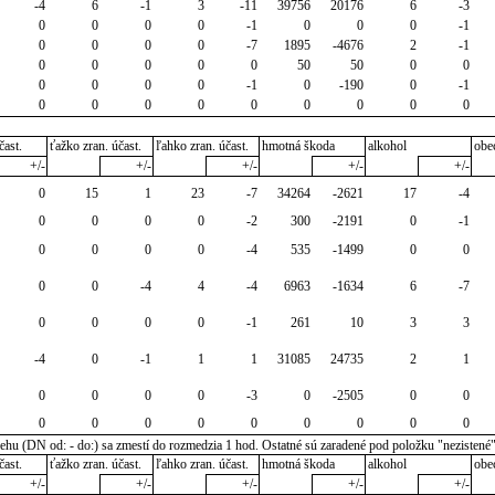
-4
6
-1
3
-11
39756
20176
6
-3
0
0
0
0
-1
0
0
0
-1
0
0
0
0
-7
1895
-4676
2
-1
0
0
0
0
0
50
50
0
0
0
0
0
0
-1
0
-190
0
-1
0
0
0
0
0
0
0
0
0
čast.
ťažko zran. účast.
ľahko zran. účast.
hmotná škoda
alkohol
obe
+/-
+/-
+/-
+/-
+/-
0
15
1
23
-7
34264
-2621
17
-4
0
0
0
0
-2
300
-2191
0
-1
0
0
0
0
-4
535
-1499
0
0
0
0
-4
4
-4
6963
-1634
6
-7
0
0
0
0
-1
261
10
3
3
-4
0
-1
1
1
31085
24735
2
1
0
0
0
0
-3
0
-2505
0
0
0
0
0
0
0
0
0
0
0
u (DN od: - do:) sa zmestí do rozmedzia 1 hod. Ostatné sú zaradené pod položku "nezistené
čast.
ťažko zran. účast.
ľahko zran. účast.
hmotná škoda
alkohol
obe
+/-
+/-
+/-
+/-
+/-