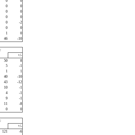
0
0
0
0
0
0
0
0
0
-2
0
0
1
0
46
-10
c
+/-
50
8
5
-1
1
1
40
-10
43
-12
10
-1
4
-1
9
-1
11
-8
0
0
c
+/-
121
-6