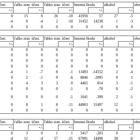
čast.
ťažko zran. účast.
ľahko zran. účast.
hmotná škoda
alkohol
obe
+/-
+/-
+/-
+/-
+/-
0
15
0
26
-10
41956
57
27
-5
-4
0
-4
2
-10
31452
14238
1
-3
0
0
0
0
0
0
0
0
0
čast.
ťažko zran. účast.
ľahko zran. účast.
hmotná škoda
alkohol
obe
+/-
+/-
+/-
+/-
+/-
0
0
0
0
0
0
0
0
0
0
0
0
0
0
0
0
0
0
0
0
0
0
0
0
0
0
0
0
0
0
0
0
0
0
0
0
-4
1
-7
8
-1
13493
-14552
2
-4
0
2
-1
9
-6
8846
-2995
9
1
0
4
3
3
0
4465
814
3
-1
0
0
0
0
-1
0
-70
0
-2
0
0
0
0
-1
1641
-399
2
-1
0
8
1
8
-11
44963
31497
12
-1
0
0
0
0
0
0
0
0
0
čast.
ťažko zran. účast.
ľahko zran. účast.
hmotná škoda
alkohol
obe
+/-
+/-
+/-
+/-
+/-
0
3
0
1
1
5417
-203
0
-2
-4
12
-4
27
-21
67991
14498
28
-6