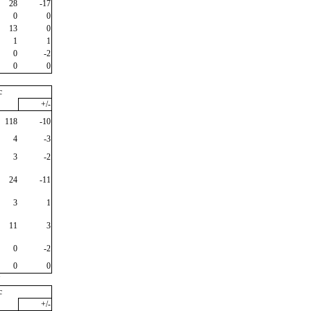
28
-17
0
0
13
0
1
1
0
-2
0
0
c
+/-
118
-10
4
-3
3
-2
24
-11
3
1
11
3
0
-2
0
0
"
c
+/-