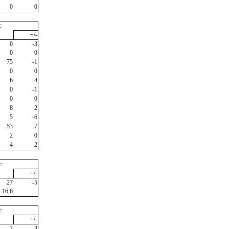
0
0
c
+/-
0
-3
0
0
75
-1
0
0
6
-4
0
-1
0
0
8
2
5
-6
53
-7
2
0
4
2
c
+/-
27
-5
16,6
c
+/-
2
-3