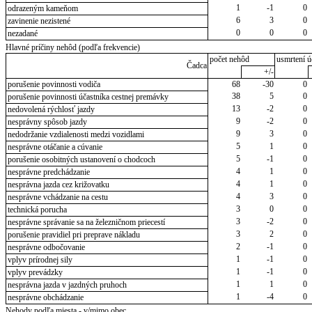
1
-1
0
odrazeným kameňom
6
3
0
zavinenie nezistené
0
0
0
nezadané
Hlavné príčiny nehôd (podľa frekvencie)
počet nehôd
usmrtení ú
Čadca
+/-
porušenie povinnosti vodiča
68
-30
0
38
5
0
porušenie povinnosti účastníka cestnej premávky
13
-2
0
nedovolená rýchlosť jazdy
9
-2
0
nesprávny spôsob jazdy
9
3
0
nedodržanie vzdialenosti medzi vozidlami
5
1
0
nesprávne otáčanie a cúvanie
5
-1
0
porušenie osobitných ustanovení o chodcoch
4
1
0
nesprávne predchádzanie
4
1
0
nesprávna jazda cez križovatku
4
3
0
nesprávne vchádzanie na cestu
3
0
0
technická porucha
3
-2
0
nesprávne správanie sa na železničnom priecestí
3
2
0
porušenie pravidiel pri preprave nákladu
2
-1
0
nesprávne odbočovanie
1
-1
0
vplyv prírodnej sily
1
-1
0
vplyv prevádzky
1
1
0
nesprávna jazda v jazdných pruhoch
1
-4
0
nesprávne obchádzanie
Nehody podľa miesta - v/mimo obec