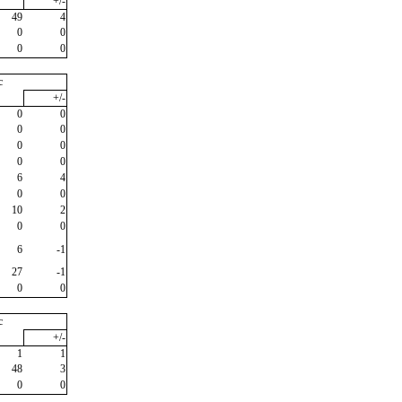
+/-
49
4
0
0
0
0
c
+/-
0
0
0
0
0
0
0
0
6
4
0
0
10
2
0
0
6
-1
27
-1
0
0
c
+/-
1
1
48
3
0
0