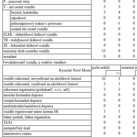
0
0
0
P - pracovný stroj
5
3
0
V - iné cestné vozidlo
5
4
0
bicykel, kolobežka
0
0
0
záprahové
0
-1
0
jednonápravový traktor s prívesom
0
0
0
ostatné iné cestné vozidlo
0
0
0
ELEK - električkové dráhové vozidlo
0
0
0
TR - trolejbusové dráhové vozidlo
0
0
0
ZE - železničné dráhové vozidlo
15
0
0
nezistený druh cestného vozidla
0
0
0
nezadané
Prevádzkovateľ vozidla, u vodičov vinníkov
počet nehôd
usmrtení ú
Kysucké Nové Mesto
+/-
vozidlo súkromné, nevyužívané na zárobkovú činnosť
32
1
0
2
1
0
vozidlo súkromné, využívané na zárobkovú činnosť
3
2
0
súkromná organizácia (podnikateľ, s.r.o., atď)
0
0
0
mestská hromadná doprava
0
0
0
verejná hromadná doprava
0
0
0
medzinárodná kamiónová doprava
1
1
0
vozidlo registrované mimo územia SR
0
0
0
štátny podnik, štátna organizácia
0
0
0
TAXI
0
0
0
zastupiteľský úrad
0
0
0
ministerstvo vnútra