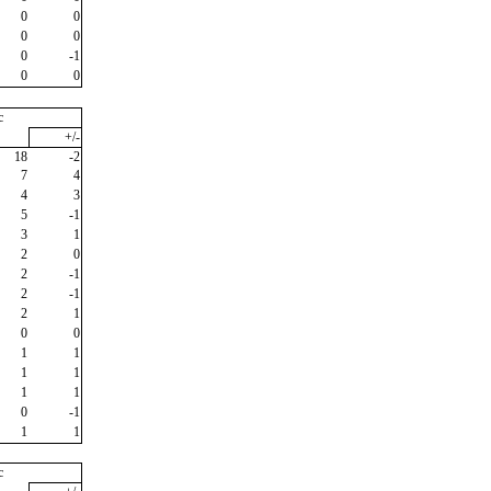
0
0
0
0
0
-1
0
0
c
+/-
18
-2
7
4
4
3
5
-1
3
1
2
0
2
-1
2
-1
2
1
0
0
1
1
1
1
1
1
0
-1
1
1
c