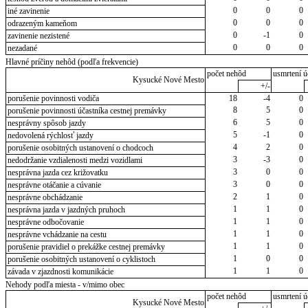
0
0
0
iné zavinenie
0
0
0
odrazeným kameňom
0
-1
0
zavinenie nezistené
0
0
0
nezadané
Hlavné príčiny nehôd (podľa frekvencie)
počet nehôd
usmrtení ú
Kysucké Nové Mesto
+/-
porušenie povinnosti vodiča
18
-4
0
8
5
0
porušenie povinnosti účastníka cestnej premávky
6
5
0
nesprávny spôsob jazdy
5
-1
0
nedovolená rýchlosť jazdy
4
2
0
porušenie osobitných ustanovení o chodcoch
3
-3
0
nedodržanie vzdialenosti medzi vozidlami
3
0
0
nesprávna jazda cez križovatku
3
0
0
nesprávne otáčanie a cúvanie
2
1
0
nesprávne obchádzanie
1
1
0
nesprávna jazda v jazdných pruhoch
1
1
0
nesprávne odbočovanie
1
1
0
nesprávne vchádzanie na cestu
1
1
0
porušenie pravidiel o prekážke cestnej premávky
1
0
0
porušenie osobitných ustanovení o cyklistoch
1
1
0
závada v zjazdnosti komunikácie
Nehody podľa miesta - v/mimo obec
počet nehôd
usmrtení ú
Kysucké Nové Mesto