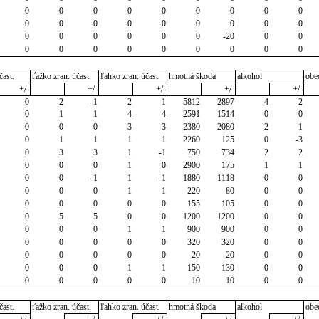
0
0
0
0
0
0
0
0
0
0
0
0
0
0
0
0
0
0
0
0
0
0
0
0
-20
0
0
0
0
0
0
0
0
0
0
0
čast.
ťažko zran. účast.
ľahko zran. účast.
hmotná škoda
alkohol
obe
+/-
+/-
+/-
+/-
+/-
0
2
-1
2
1
5812
2897
4
2
0
1
1
4
4
2591
1514
0
0
0
0
0
3
3
2380
2080
2
1
0
1
1
1
1
2260
125
0
-3
0
3
3
1
-1
750
734
2
2
0
0
0
1
0
2900
175
1
1
0
0
-1
1
-1
1880
1118
0
0
0
0
0
1
1
220
80
0
0
0
0
0
0
0
155
105
0
0
0
5
5
0
0
1200
1200
0
0
0
0
0
1
1
900
900
0
0
0
0
0
0
0
320
320
0
0
0
0
0
0
0
20
20
0
0
0
0
0
1
1
150
130
0
0
0
0
0
0
0
10
10
0
0
čast.
ťažko zran. účast.
ľahko zran. účast.
hmotná škoda
alkohol
obe