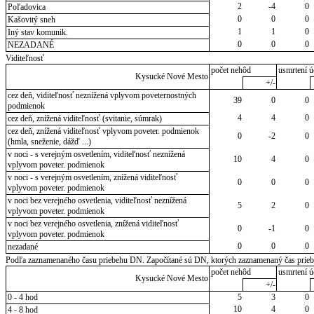
2
-4
0
Poľadovica
0
0
0
Kašovitý sneh
1
1
0
Iný stav komunik.
0
0
0
NEZADANÉ
Viditeľnosť
počet nehôd
usmrtení ú
Kysucké Nové Mesto
+/-
cez deň, viditeľnosť neznížená vplyvom poveternostných
39
0
0
podmienok
4
4
0
cez deň, znížená viditeľnosť (svitanie, súmrak)
cez deň, znížená viditeľnosť vplyvom poveter. podmienok
0
-2
0
(hmla, sneženie, dážď ...)
v noci - s verejným osvetlením, viditeľnosť neznížená
10
4
0
vplyvom poveter. podmienok
v noci - s verejným osvetlením, znížená viditeľnosť
0
0
0
vplyvom poveter. podmienok
v noci bez verejného osvetlenia, viditeľnosť neznížená
5
2
0
vplyvom poveter. podmienok
v noci bez verejného osvetlenia, znížená viditeľnosť
0
-1
0
vplyvom poveter. podmienok
0
0
0
nezadané
Podľa zaznamenaného času priebehu DN. Započítané sú DN, ktorých zaznamenaný čas priebeh
počet nehôd
usmrtení ú
Kysucké Nové Mesto
+/-
0 - 4 hod
5
3
0
10
4
0
4 - 8 hod