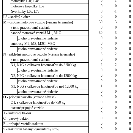
0
-1
0
motocykle L3e, L4e
0
0
0
motorové trojkolky L5e
0
-1
0
štvorkolky L6e, L7e
0
0
0
LS - snežný skúter
30
3
0
M - osobné motorové vozidlo (vrátane terénneho)
0
0
0
z toho pravostranné riadenie
30
3
0
osobné motorové vozidlá M1, M1G
0
0
0
z toho pravostranné riadenie
0
0
0
autobusy M2, M3, M2G, M3G
0
0
0
z toho pravostranné riadenie
3
2
0
N - nákladné motorové vozidlo (vrátane terénneho)
0
0
0
z toho pravostranné riadenie
2
2
0
N1, N1G s celkovou hmotnosťou do 3 500 kg
0
0
0
z toho pravostranné riadenie
0
0
0
N2, N2G s celkovou hmotnosťou do 12000 kg
0
0
0
z toho pravostranné riadenie
1
0
0
N3, N3G s celkovou hmotnosťou nad 12000 kg
0
0
0
z toho pravostranné riadenie
0
0
0
O - prípojné vozidlo (vrátane návesa)
0
0
0
O1, s celkovou hmotnosťou do 750 kg
0
0
0
ostatné prípojné vozidlo
0
0
0
T - kolesový traktor
0
0
0
C - pásový traktor
0
0
0
R - prípojné vozidlo traktora
0
0
0
S - traktorom ťahaný vymeniteľný stroj