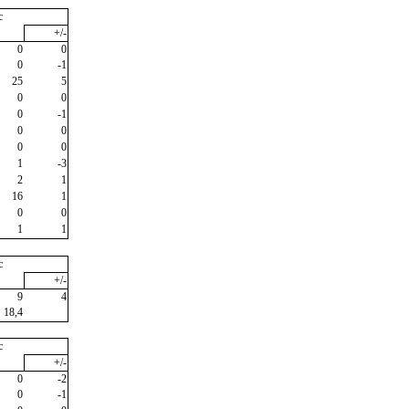
c
+/-
0
0
0
-1
25
5
0
0
0
-1
0
0
0
0
1
-3
2
1
16
1
0
0
1
1
c
+/-
9
4
18,4
c
+/-
0
-2
0
-1