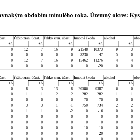
s rovnakým obdobím minulého roka. Územný okres: Ky
čast.
ťažko zran. účast.
ľahko zran. účast.
hmotná škoda
alkohol
obe
+/-
+/-
+/-
+/-
+/-
0
12
7
16
9
21548
10373
9
3
0
0
0
0
0
3236
47
5
0
0
12
7
16
9
15462
11276
4
4
0
0
0
0
0
0
-20
0
0
čast.
ťažko zran. účast.
ľahko zran. účast.
hmotná škoda
alkohol
obe
+/-
+/-
+/-
+/-
+/-
0
8
3
13
8
20506
9387
6
0
0
1
1
2
2
282
282
1
1
0
0
0
0
0
70
70
0
0
0
3
3
1
-1
750
734
2
2
0
1
1
0
-2
0
-16
0
0
0
0
0
0
0
0
0
0
0
0
0
0
0
0
0
0
0
0
0
0
0
0
0
10
10
0
0
0
0
0
0
0
0
-20
0
0
0
0
0
0
0
0
0
0
0