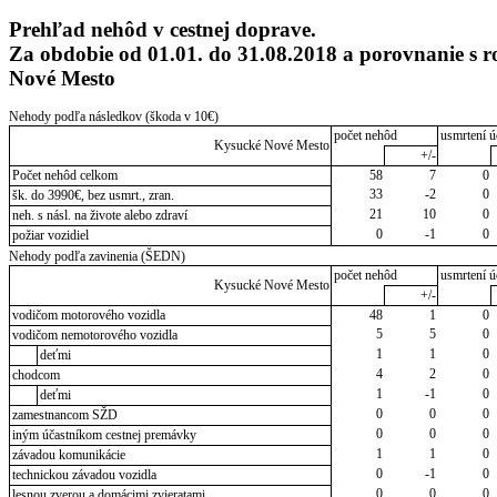
Prehľad nehôd v cestnej doprave.
Za obdobie od 01.01. do 31.08.2018 a porovnanie 
Nové Mesto
Nehody podľa následkov (škoda v 10€)
počet nehôd
usmrtení ú
Kysucké Nové Mesto
+/-
Počet nehôd celkom
58
7
0
33
-2
0
šk. do 3990€, bez usmrt., zran.
21
10
0
neh. s násl. na živote alebo zdraví
0
-1
0
požiar vozidiel
Nehody podľa zavinenia (ŠEDN)
počet nehôd
usmrtení ú
Kysucké Nové Mesto
+/-
vodičom motorového vozidla
48
1
0
5
5
0
vodičom nemotorového vozidla
1
1
0
deťmi
4
2
0
chodcom
1
-1
0
deťmi
0
0
0
zamestnancom SŽD
0
0
0
iným účastníkom cestnej premávky
1
1
0
závadou komunikácie
0
-1
0
technickou závadou vozidla
0
0
0
lesnou zverou a domácimi zvieratami