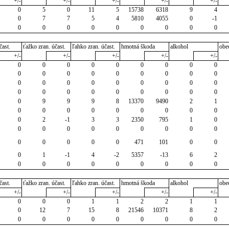
+/-
+/-
+/-
+/-
+/-
0
5
0
11
5
15738
6318
9
4
0
7
7
5
4
5810
4055
0
-1
0
0
0
0
0
0
0
0
0
čast.
ťažko zran. účast.
ľahko zran. účast.
hmotná škoda
alkohol
obe
+/-
+/-
+/-
+/-
+/-
0
0
0
0
0
0
0
0
0
0
0
0
0
0
0
0
0
0
0
0
0
0
0
0
0
0
0
0
0
0
0
0
0
0
0
0
0
9
9
9
8
13370
9490
2
1
0
0
0
0
0
0
0
0
0
0
2
-1
3
3
2350
795
1
0
0
0
0
0
0
0
0
0
0
0
0
0
0
0
471
101
0
0
0
1
-1
4
-2
5357
-13
6
2
0
0
0
0
0
0
0
0
0
čast.
ťažko zran. účast.
ľahko zran. účast.
hmotná škoda
alkohol
obe
+/-
+/-
+/-
+/-
+/-
0
0
0
1
1
2
2
1
1
0
12
7
15
8
21546
10371
8
2
0
0
0
0
0
0
0
0
0