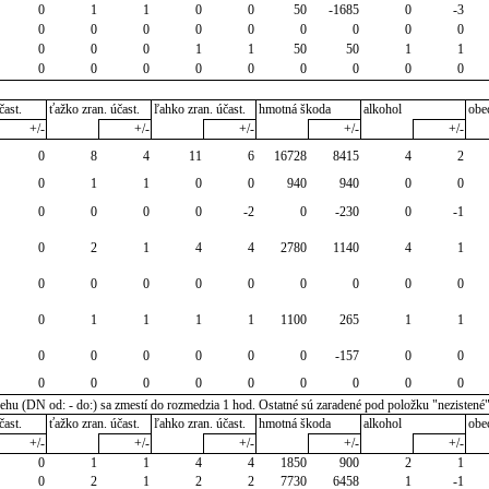
0
1
1
0
0
50
-1685
0
-3
0
0
0
0
0
0
0
0
0
0
0
0
1
1
50
50
1
1
0
0
0
0
0
0
0
0
0
čast.
ťažko zran. účast.
ľahko zran. účast.
hmotná škoda
alkohol
obe
+/-
+/-
+/-
+/-
+/-
0
8
4
11
6
16728
8415
4
2
0
1
1
0
0
940
940
0
0
0
0
0
0
-2
0
-230
0
-1
0
2
1
4
4
2780
1140
4
1
0
0
0
0
0
0
0
0
0
0
1
1
1
1
1100
265
1
1
0
0
0
0
0
0
-157
0
0
0
0
0
0
0
0
0
0
0
u (DN od: - do:) sa zmestí do rozmedzia 1 hod. Ostatné sú zaradené pod položku "nezistené
čast.
ťažko zran. účast.
ľahko zran. účast.
hmotná škoda
alkohol
obe
+/-
+/-
+/-
+/-
+/-
0
1
1
4
4
1850
900
2
1
0
2
1
2
2
7730
6458
1
-1