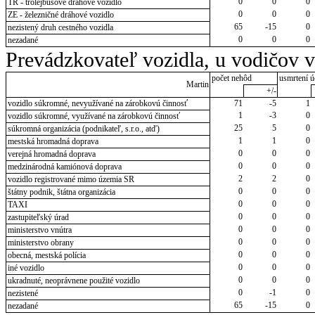
0
0
0
TR - trolejbusové dráhové vozidlo
0
0
0
ZE - železničné dráhové vozidlo
65
-15
0
nezistený druh cestného vozidla
0
0
0
nezadané
Prevádzkovateľ vozidla, u vodičov 
počet nehôd
usmrtení ú
Martin
+/-
vozidlo súkromné, nevyužívané na zárobkovú činnosť
71
-5
1
1
-3
0
vozidlo súkromné, využívané na zárobkovú činnosť
25
5
0
súkromná organizácia (podnikateľ, s.r.o., atď)
1
1
0
mestská hromadná doprava
0
0
0
verejná hromadná doprava
0
0
0
medzinárodná kamiónová doprava
2
2
0
vozidlo registrované mimo územia SR
0
0
0
štátny podnik, štátna organizácia
0
0
0
TAXI
0
0
0
zastupiteľský úrad
0
0
0
ministerstvo vnútra
0
0
0
ministerstvo obrany
0
0
0
obecná, mestská polícia
0
0
0
iné vozidlo
0
0
0
ukradnuté, neoprávnene použité vozidlo
0
-1
0
nezistené
65
-15
0
nezadané