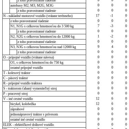
z toho pravostranné riadenie
0
0
0
autobusy M2, M3, M2G, M3G
0
0
0
z toho pravostranné riadenie
17
-1
0
N - nákladné motorové vozidlo (vrátane terénneho)
0
0
0
z toho pravostranné riadenie
7
-3
0
N1, N1G s celkovou hmotnosťou do 3 500 kg
0
0
0
z toho pravostranné riadenie
1
-2
0
N2, N2G s celkovou hmotnosťou do 12000 kg
0
0
0
z toho pravostranné riadenie
9
4
0
N3, N3G s celkovou hmotnosťou nad 12000 kg
0
0
0
z toho pravostranné riadenie
0
0
0
O - prípojné vozidlo (vrátane návesa)
0
0
0
O1, s celkovou hmotnosťou do 750 kg
0
0
0
ostatné prípojné vozidlo
0
0
0
T - kolesový traktor
0
0
0
C - pásový traktor
0
0
0
R - prípojné vozidlo traktora
0
0
0
S - traktorom ťahaný vymeniteľný stroj
0
0
0
P - pracovný stroj
12
6
0
V - iné cestné vozidlo
12
6
0
bicykel, kolobežka
0
0
0
záprahové
0
0
0
jednonápravový traktor s prívesom
0
0
0
ostatné iné cestné vozidlo
0
0
0
ELEK - električkové dráhové vozidlo