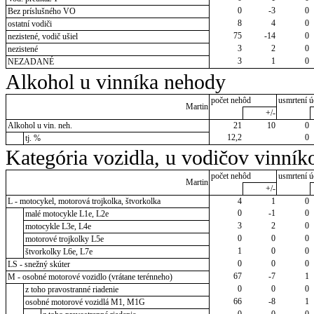
0
-3
0
Bez príslušného VO
8
4
0
ostatní vodiči
75
-14
0
nezistené, vodič ušiel
3
2
0
nezistené
3
1
0
NEZADANÉ
Alkohol u vinníka nehody
počet nehôd
usmrtení ú
Martin
+/-
Alkohol u vin. neh.
21
10
0
12,2
0
tj. %
Kategória vozidla, u vodičov vinník
počet nehôd
usmrtení ú
Martin
+/-
L - motocykel, motorová trojkolka, štvorkolka
4
1
0
0
-1
0
malé motocykle L1e, L2e
3
2
0
motocykle L3e, L4e
0
0
0
motorové trojkolky L5e
1
0
0
štvorkolky L6e, L7e
0
0
0
LS - snežný skúter
67
-7
1
M - osobné motorové vozidlo (vrátane terénneho)
0
0
0
z toho pravostranné riadenie
66
-8
1
osobné motorové vozidlá M1, M1G
0
0
0