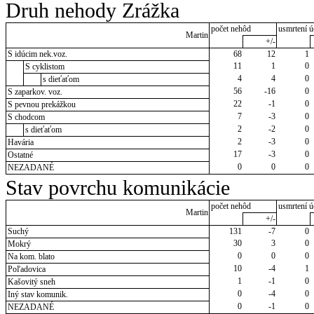
Druh nehody Zrážka
počet nehôd
usmrtení ú
Martin
+/-
S idúcim nek.voz.
68
12
1
11
1
0
S cyklistom
4
4
0
s dieťaťom
56
-16
0
S zaparkov. voz.
22
-1
0
S pevnou prekážkou
7
-3
0
S chodcom
2
-2
0
s dieťaťom
2
-3
0
Havária
17
-3
0
Ostatné
0
0
0
NEZADANÉ
Stav povrchu komunikácie
počet nehôd
usmrtení ú
Martin
+/-
Suchý
131
-7
0
30
3
0
Mokrý
0
0
0
Na kom. blato
10
-4
1
Poľadovica
1
-1
0
Kašovitý sneh
0
-4
0
Iný stav komunik.
0
-1
0
NEZADANÉ