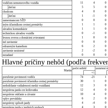
11
4
0
vodičom nemotorového vozidla
5
5
0
deťmi
4
0
0
chodcom
1
-1
0
deťmi
0
0
0
zamestnancom SŽD
1
1
0
iným účastníkom cestnej premávky
1
1
0
závadou komunikácie
0
-1
0
technickou závadou vozidla
1
0
0
lesnou zverou a domácimi zvieratami
0
0
0
iné zavinenie
6
2
0
odrazeným kameňom
2
-2
0
zavinenie nezistené
0
0
0
nezadané
Hlavné príčiny nehôd (podľa frekven
počet nehôd
usmrtení ú
Martin
+/-
porušenie povinnosti vodiča
74
-21
1
30
1
0
porušenie povinnosti účastníka cestnej premávky
12
3
0
nedodržanie vzdialenosti medzi vozidlami
12
4
0
nesprávna jazda cez križovatku
10
4
0
nesprávne otáčanie a cúvanie
6
2
0
vplyv prevádzky
4
-4
0
nesprávny spôsob jazdy
4
3
0
nesprávna jazda v jazdných pruhoch