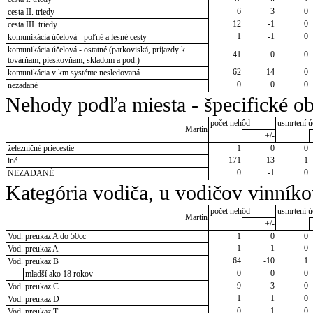
6
3
0
cesta II. triedy
12
-1
0
cesta III. triedy
1
-1
0
komunikácia účelová - poľné a lesné cesty
komunikácia účelová - ostatné (parkoviská, príjazdy k
41
0
0
továrňam, pieskovňam, skladom a pod.)
62
-14
0
komunikácia v km systéme nesledovaná
0
0
0
nezadané
Nehody podľa miesta - špecifické ob
počet nehôd
usmrtení ú
Martin
+/-
železničné priecestie
1
0
0
171
-13
1
iné
0
-1
0
NEZADANÉ
Kategória vodiča, u vodičov vinník
počet nehôd
usmrtení ú
Martin
+/-
Vod. preukaz A do 50cc
1
0
0
1
1
0
Vod. preukaz A
64
-10
1
Vod. preukaz B
0
0
0
mladší ako 18 rokov
9
3
0
Vod. preukaz C
1
1
0
Vod. preukaz D
0
-1
0
Vod. preukaz T