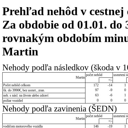
Prehľad nehôd v cestnej
Za obdobie od 01.01. do 
rovnakým obdobím minul
Martin
Nehody podľa následkov (škoda v 1
počet nehôd
usmrtení ú
Martin
+/-
Počet nehôd celkom
172
-14
1
97
-9
0
šk. do 3990€, bez usmrt., zran.
63
-6
1
neh. s násl. na živote alebo zdraví
0
0
0
požiar vozidiel
Nehody podľa zavinenia (ŠEDN)
počet nehôd
usmrtení ú
Martin
+/-
vodičom motorového vozidla
146
-19
1