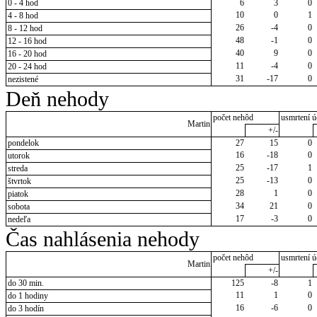
0 - 4 hod
6
3
0
10
0
1
4 - 8 hod
26
-4
0
8 - 12 hod
48
-1
0
12 - 16 hod
40
9
0
16 - 20 hod
11
-4
0
20 - 24 hod
31
-17
0
nezistené
Deň nehody
počet nehôd
usmrtení ú
Martin
+/-
pondelok
27
15
0
16
-18
0
utorok
25
-17
1
streda
25
-13
0
štvrtok
28
1
0
piatok
34
21
0
sobota
17
-3
0
nedeľa
Čas nahlásenia nehody
počet nehôd
usmrtení ú
Martin
+/-
do 30 min.
125
-8
1
11
1
0
do 1 hodiny
16
-6
0
do 3 hodín