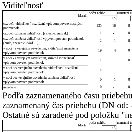
Viditeľnosť
počet nehôd
usmrtení ú
Martin
+/-
cez deň, viditeľnosť neznížená vplyvom poveternostných
135
-16
0
podmienok
1
-1
0
cez deň, znížená viditeľnosť (svitanie, súmrak)
cez deň, znížená viditeľnosť vplyvom poveter. podmienok
2
-1
0
(hmla, sneženie, dážď ...)
v noci - s verejným osvetlením, viditeľnosť neznížená
19
4
0
vplyvom poveter. podmienok
v noci - s verejným osvetlením, znížená viditeľnosť
1
1
0
vplyvom poveter. podmienok
v noci bez verejného osvetlenia, viditeľnosť neznížená
14
1
1
vplyvom poveter. podmienok
v noci bez verejného osvetlenia, znížená viditeľnosť
0
-1
0
vplyvom poveter. podmienok
0
-1
0
nezadané
Podľa zaznamenaného času priebehu
zaznamenaný čas priebehu (DN od: -
Ostatné sú zaradené pod položku "ne
počet nehôd
usmrtení ú
Martin
+/-