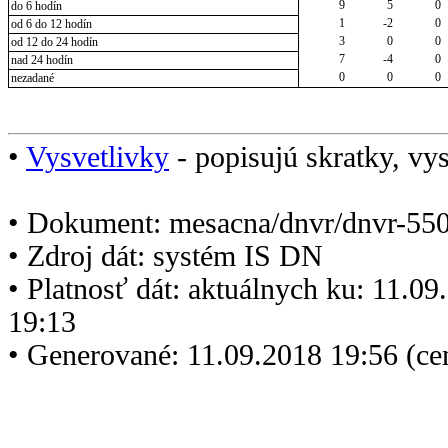
9
5
0
do 6 hodín
1
-2
0
od 6 do 12 hodín
3
0
0
od 12 do 24 hodín
7
-4
0
nad 24 hodín
0
0
0
nezadané
•
Vysvetlivky
- popisujú skratky, vys
• Dokument: mesacna/dnvr/dnvr-550
• Zdroj dát: systém IS DN
• Platnosť dát: aktuálnych ku: 11.0
19:13
• Generované: 11.09.2018 19:56 (c