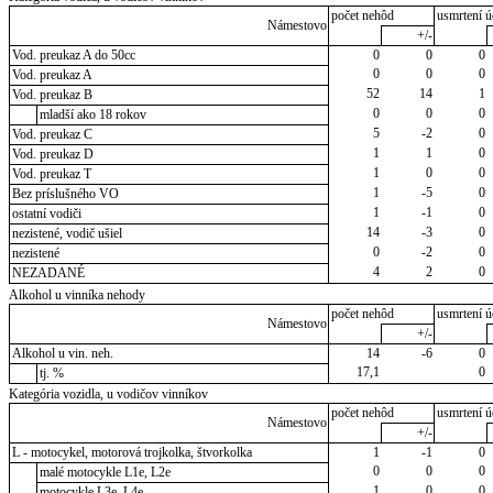
počet nehôd
usmrtení ú
Námestovo
+/-
Vod. preukaz A do 50cc
0
0
0
0
0
0
Vod. preukaz A
52
14
1
Vod. preukaz B
0
0
0
mladší ako 18 rokov
5
-2
0
Vod. preukaz C
1
1
0
Vod. preukaz D
1
0
0
Vod. preukaz T
1
-5
0
Bez príslušného VO
1
-1
0
ostatní vodiči
14
-3
0
nezistené, vodič ušiel
0
-2
0
nezistené
4
2
0
NEZADANÉ
Alkohol u vinníka nehody
počet nehôd
usmrtení ú
Námestovo
+/-
Alkohol u vin. neh.
14
-6
0
17,1
0
tj. %
Kategória vozidla, u vodičov vinníkov
počet nehôd
usmrtení ú
Námestovo
+/-
L - motocykel, motorová trojkolka, štvorkolka
1
-1
0
0
0
0
malé motocykle L1e, L2e
1
0
0
motocykle L3e, L4e