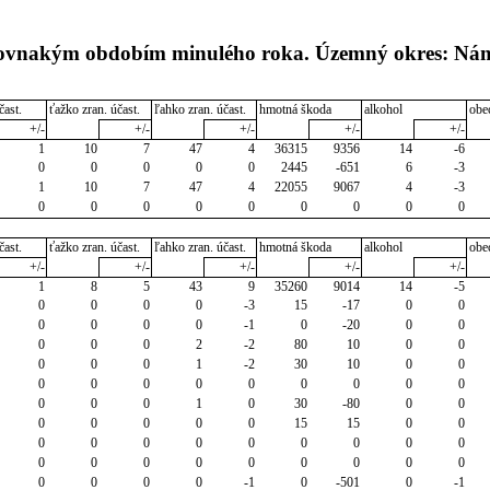
s rovnakým obdobím minulého roka. Územný okres: Ná
čast.
ťažko zran. účast.
ľahko zran. účast.
hmotná škoda
alkohol
obe
+/-
+/-
+/-
+/-
+/-
1
10
7
47
4
36315
9356
14
-6
0
0
0
0
0
2445
-651
6
-3
1
10
7
47
4
22055
9067
4
-3
0
0
0
0
0
0
0
0
0
čast.
ťažko zran. účast.
ľahko zran. účast.
hmotná škoda
alkohol
obe
+/-
+/-
+/-
+/-
+/-
1
8
5
43
9
35260
9014
14
-5
0
0
0
0
-3
15
-17
0
0
0
0
0
0
-1
0
-20
0
0
0
0
0
2
-2
80
10
0
0
0
0
0
1
-2
30
10
0
0
0
0
0
0
0
0
0
0
0
0
0
0
1
0
30
-80
0
0
0
0
0
0
0
15
15
0
0
0
0
0
0
0
0
0
0
0
0
0
0
0
0
0
0
0
0
0
0
0
0
-1
0
-501
0
-1