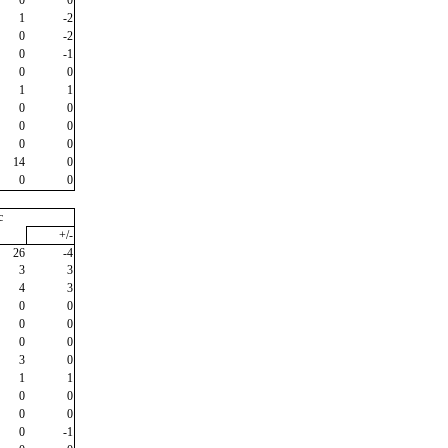
1
-2
0
-2
0
-1
0
0
1
1
0
0
0
0
0
0
14
0
0
0
c
+/-
26
-4
3
3
4
3
0
0
0
0
0
0
3
0
1
1
0
0
0
0
0
-1