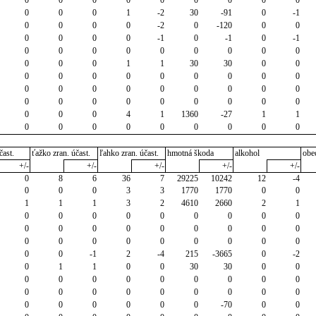
0
0
0
1
-2
30
-91
0
-1
0
0
0
0
-2
0
-120
0
0
0
0
0
0
-1
0
-1
0
-1
0
0
0
0
0
0
0
0
0
0
0
0
1
1
30
30
0
0
0
0
0
0
0
0
0
0
0
0
0
0
0
0
0
0
0
0
0
0
0
0
0
0
0
0
0
0
0
0
4
1
1360
-27
1
1
0
0
0
0
0
0
0
0
0
čast.
ťažko zran. účast.
ľahko zran. účast.
hmotná škoda
alkohol
obe
+/-
+/-
+/-
+/-
+/-
0
8
6
36
7
29225
10242
12
-4
0
0
0
3
3
1770
1770
0
0
1
1
1
3
2
4610
2660
2
1
0
0
0
0
0
0
0
0
0
0
0
0
0
0
0
0
0
0
0
0
0
0
0
0
0
0
0
0
0
-1
2
-4
215
-3665
0
-2
0
1
1
0
0
30
30
0
0
0
0
0
0
0
0
0
0
0
0
0
0
0
0
0
0
0
0
0
0
0
0
0
0
-70
0
0