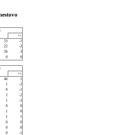
mestovo
c
+/-
53
-1
22
-2
26
3
0
0
c
+/-
46
1
1
-2
0
-1
2
-2
1
-2
0
0
1
0
1
1
0
0
0
0
0
-1