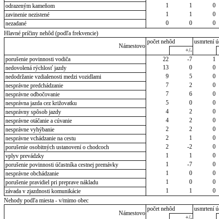
1
1
0
odrazeným kameňom
1
1
0
zavinenie nezistené
0
0
0
nezadané
Hlavné príčiny nehôd (podľa frekvencie)
počet nehôd
usmrtení ú
Námestovo
+/-
porušenie povinnosti vodiča
22
-7
1
13
0
0
nedovolená rýchlosť jazdy
9
5
0
nedodržanie vzdialenosti medzi vozidlami
7
2
0
nesprávne predchádzanie
7
6
0
nesprávne odbočovanie
5
0
0
nesprávna jazda cez križovatku
4
2
0
nesprávny spôsob jazdy
4
2
0
nesprávne otáčanie a cúvanie
2
2
0
nesprávne vyhýbanie
2
1
0
nesprávne vchádzanie na cestu
2
-2
0
porušenie osobitných ustanovení o chodcoch
1
1
0
vplyv prevádzky
1
-7
0
porušenie povinnosti účastníka cestnej premávky
1
0
0
nesprávne obchádzanie
1
0
0
porušenie pravidiel pri preprave nákladu
1
1
0
závada v zjazdnosti komunikácie
Nehody podľa miesta - v/mimo obec
počet nehôd
usmrtení ú
Námestovo
+/-