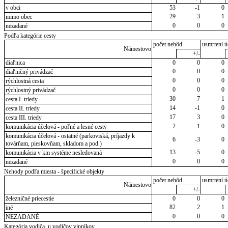
v obci
53
-1
0
29
3
1
mimo obec
0
0
0
nezadané
Podľa kategórie cesty
počet nehôd
usmrtení ú
Námestovo
+/-
diaľnica
0
0
0
0
0
0
diaľničný privádzač
0
0
0
rýchlostná cesta
0
0
0
rýchlostný privádzač
30
7
1
cesta I. triedy
14
-1
0
cesta II. triedy
17
3
0
cesta III. triedy
2
1
0
komunikácia účelová - poľné a lesné cesty
komunikácia účelová - ostatné (parkoviská, príjazdy k
6
-3
0
továrňam, pieskovňam, skladom a pod.)
13
-5
0
komunikácia v km systéme nesledovaná
0
0
0
nezadané
Nehody podľa miesta - špecifické objekty
počet nehôd
usmrtení ú
Námestovo
+/-
železničné priecestie
0
0
0
82
2
1
iné
0
0
0
NEZADANÉ
Kategória vodiča, u vodičov vinníkov