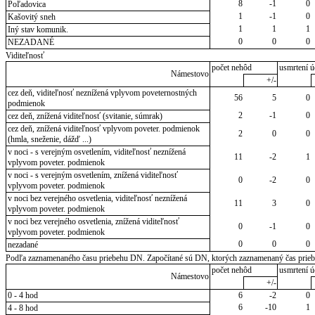
8
-1
0
Poľadovica
1
-1
0
Kašovitý sneh
1
1
1
Iný stav komunik.
0
0
0
NEZADANÉ
Viditeľnosť
počet nehôd
usmrtení ú
Námestovo
+/-
cez deň, viditeľnosť neznížená vplyvom poveternostných
56
5
0
podmienok
2
-1
0
cez deň, znížená viditeľnosť (svitanie, súmrak)
cez deň, znížená viditeľnosť vplyvom poveter. podmienok
2
0
0
(hmla, sneženie, dážď ...)
v noci - s verejným osvetlením, viditeľnosť neznížená
11
-2
1
vplyvom poveter. podmienok
v noci - s verejným osvetlením, znížená viditeľnosť
0
-2
0
vplyvom poveter. podmienok
v noci bez verejného osvetlenia, viditeľnosť neznížená
11
3
0
vplyvom poveter. podmienok
v noci bez verejného osvetlenia, znížená viditeľnosť
0
-1
0
vplyvom poveter. podmienok
0
0
0
nezadané
Podľa zaznamenaného času priebehu DN. Započítané sú DN, ktorých zaznamenaný čas priebeh
počet nehôd
usmrtení ú
Námestovo
+/-
0 - 4 hod
6
-2
0
6
-10
1
4 - 8 hod