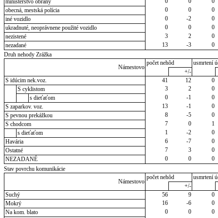
0
0
0
ministerstvo obrany
0
0
0
obecná, mestská polícia
0
-2
0
iné vozidlo
0
0
0
ukradnuté, neoprávnene použité vozidlo
3
2
0
nezistené
13
-3
0
nezadané
Druh nehody Zrážka
počet nehôd
usmrtení ú
Námestovo
+/-
S idúcim nek.voz.
41
12
0
3
2
0
S cyklistom
0
-1
0
s dieťaťom
13
-1
0
S zaparkov. voz.
8
-5
0
S pevnou prekážkou
7
0
1
S chodcom
1
-2
0
s dieťaťom
6
-7
0
Havária
7
3
0
Ostatné
0
0
0
NEZADANÉ
Stav povrchu komunikácie
počet nehôd
usmrtení ú
Námestovo
+/-
Suchý
56
9
0
16
-6
0
Mokrý
0
0
0
Na kom. blato