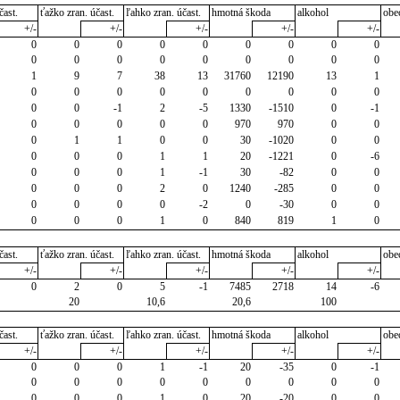
čast.
ťažko zran. účast.
ľahko zran. účast.
hmotná škoda
alkohol
obe
+/-
+/-
+/-
+/-
+/-
0
0
0
0
0
0
0
0
0
0
0
0
0
0
0
0
0
0
1
9
7
38
13
31760
12190
13
1
0
0
0
0
0
0
0
0
0
0
0
-1
2
-5
1330
-1510
0
-1
0
0
0
0
0
970
970
0
0
0
1
1
0
0
30
-1020
0
0
0
0
0
1
1
20
-1221
0
-6
0
0
0
1
-1
30
-82
0
0
0
0
0
2
0
1240
-285
0
0
0
0
0
0
-2
0
-30
0
0
0
0
0
1
0
840
819
1
0
čast.
ťažko zran. účast.
ľahko zran. účast.
hmotná škoda
alkohol
obe
+/-
+/-
+/-
+/-
+/-
0
2
0
5
-1
7485
2718
14
-6
20
10,6
20,6
100
čast.
ťažko zran. účast.
ľahko zran. účast.
hmotná škoda
alkohol
obe
+/-
+/-
+/-
+/-
+/-
0
0
0
1
-1
20
-35
0
-1
0
0
0
0
0
0
0
0
0
0
0
0
1
0
20
-20
0
0