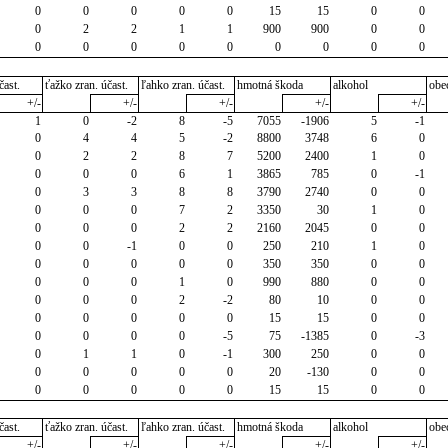
0
0
0
0
0
15
15
0
0
0
2
2
1
1
900
900
0
0
0
0
0
0
0
0
0
0
0
čast.
ťažko zran. účast.
ľahko zran. účast.
hmotná škoda
alkohol
obe
+/-
+/-
+/-
+/-
+/-
1
0
-2
8
-5
7055
-1906
5
-1
0
4
4
5
-2
8800
3748
6
0
0
2
2
8
7
5200
2400
1
0
0
0
0
6
1
3865
785
0
-1
0
3
3
8
8
3790
2740
0
0
0
0
0
7
2
3350
30
1
0
0
0
0
2
2
2160
2045
0
0
0
0
-1
0
0
250
210
1
0
0
0
0
0
0
350
350
0
0
0
0
0
1
0
990
880
0
0
0
0
0
2
-2
80
10
0
0
0
0
0
0
0
15
15
0
0
0
0
0
0
-5
75
-1385
0
-3
0
1
1
0
-1
300
250
0
0
0
0
0
0
0
20
-130
0
0
0
0
0
0
0
15
15
0
0
čast.
ťažko zran. účast.
ľahko zran. účast.
hmotná škoda
alkohol
obe
+/-
+/-
+/-
+/-
+/-