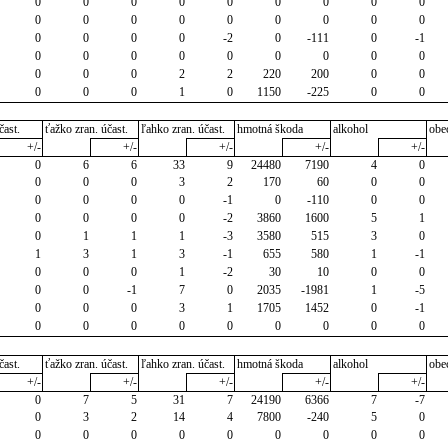
0
0
0
0
0
0
0
0
0
0
0
0
0
0
0
0
0
0
0
0
0
0
-2
0
-111
0
-1
0
0
0
0
0
0
0
0
0
0
0
0
2
2
220
200
0
0
0
0
0
1
0
1150
-225
0
0
čast.
ťažko zran. účast.
ľahko zran. účast.
hmotná škoda
alkohol
obe
+/-
+/-
+/-
+/-
+/-
0
6
6
33
9
24480
7190
4
0
0
0
0
3
2
170
60
0
0
0
0
0
0
-1
0
-110
0
0
0
0
0
0
-2
3860
1600
5
1
0
1
1
1
-3
3580
515
3
0
1
3
1
3
-1
655
580
1
-1
0
0
0
1
-2
30
10
0
0
0
0
-1
7
0
2035
-1981
1
-5
0
0
0
3
1
1705
1452
0
-1
0
0
0
0
0
0
0
0
0
čast.
ťažko zran. účast.
ľahko zran. účast.
hmotná škoda
alkohol
obe
+/-
+/-
+/-
+/-
+/-
0
7
5
31
7
24190
6366
7
-7
0
3
2
14
4
7800
-240
5
0
0
0
0
0
0
0
0
0
0