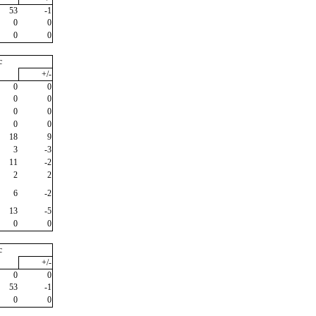
53
-1
0
0
0
0
c
+/-
0
0
0
0
0
0
0
0
18
9
3
-3
11
-2
2
2
6
-2
13
-5
0
0
c
+/-
0
0
53
-1
0
0