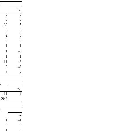
c
+/-
0
0
0
0
30
5
0
0
2
0
0
0
1
1
1
-3
1
-1
11
-2
0
-2
4
2
c
+/-
11
-4
20,8
c
+/-
1
-1
0
0
1
0