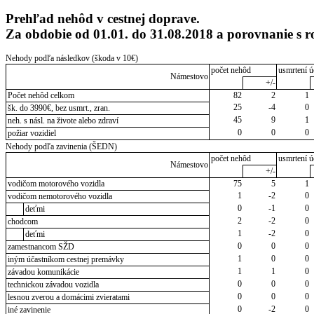
Prehľad nehôd v cestnej doprave.
Za obdobie od 01.01. do 31.08.2018 a porovnanie 
Nehody podľa následkov (škoda v 10€)
počet nehôd
usmrtení ú
Námestovo
+/-
Počet nehôd celkom
82
2
1
25
-4
0
šk. do 3990€, bez usmrt., zran.
45
9
1
neh. s násl. na živote alebo zdraví
0
0
0
požiar vozidiel
Nehody podľa zavinenia (ŠEDN)
počet nehôd
usmrtení ú
Námestovo
+/-
vodičom motorového vozidla
75
5
1
1
-2
0
vodičom nemotorového vozidla
0
-1
0
deťmi
2
-2
0
chodcom
1
-2
0
deťmi
0
0
0
zamestnancom SŽD
1
0
0
iným účastníkom cestnej premávky
1
1
0
závadou komunikácie
0
0
0
technickou závadou vozidla
0
0
0
lesnou zverou a domácimi zvieratami
0
-2
0
iné zavinenie