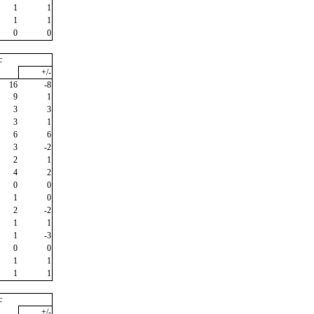
1
1
1
1
0
0
c
+/-
16
-8
9
1
3
3
3
1
6
6
3
-2
2
1
4
2
0
0
1
0
2
-2
1
1
1
-3
0
0
1
1
1
1
c
+/-