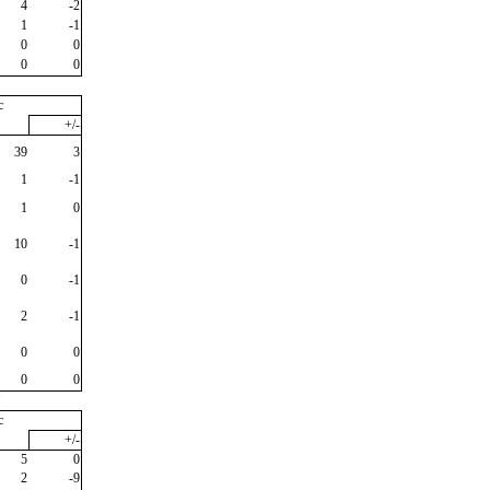
4
-2
1
-1
0
0
0
0
c
+/-
39
3
1
-1
1
0
10
-1
0
-1
2
-1
0
0
0
0
"
c
+/-
5
0
2
-9