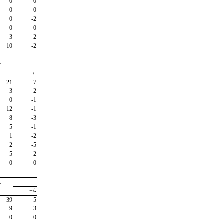
0
0
0
0
0
-2
0
0
3
2
10
-2
c
+/-
21
7
3
2
0
-1
12
-1
8
-3
5
-1
1
-2
2
-5
5
2
0
0
c
+/-
39
5
9
-3
0
0