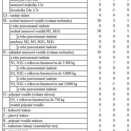
0
0
0
motorové trojkolky L5e
0
-1
0
štvorkolky L6e, L7e
0
0
0
LS - snežný skúter
50
3
1
M - osobné motorové vozidlo (vrátane terénneho)
0
0
0
z toho pravostranné riadenie
50
3
1
osobné motorové vozidlá M1, M1G
0
0
0
z toho pravostranné riadenie
0
0
0
autobusy M2, M3, M2G, M3G
0
0
0
z toho pravostranné riadenie
10
6
0
N - nákladné motorové vozidlo (vrátane terénneho)
0
0
0
z toho pravostranné riadenie
9
7
0
N1, N1G s celkovou hmotnosťou do 3 500 kg
0
0
0
z toho pravostranné riadenie
0
0
0
N2, N2G s celkovou hmotnosťou do 12000 kg
0
0
0
z toho pravostranné riadenie
1
-1
0
N3, N3G s celkovou hmotnosťou nad 12000 kg
0
0
0
z toho pravostranné riadenie
0
0
0
O - prípojné vozidlo (vrátane návesa)
0
0
0
O1, s celkovou hmotnosťou do 750 kg
0
0
0
ostatné prípojné vozidlo
1
0
0
T - kolesový traktor
0
0
0
C - pásový traktor
0
0
0
R - prípojné vozidlo traktora
0
0
0
S - traktorom ťahaný vymeniteľný stroj
0
0
0