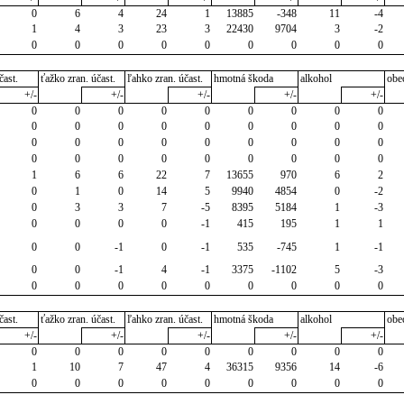
0
6
4
24
1
13885
-348
11
-4
1
4
3
23
3
22430
9704
3
-2
0
0
0
0
0
0
0
0
0
čast.
ťažko zran. účast.
ľahko zran. účast.
hmotná škoda
alkohol
obe
+/-
+/-
+/-
+/-
+/-
0
0
0
0
0
0
0
0
0
0
0
0
0
0
0
0
0
0
0
0
0
0
0
0
0
0
0
0
0
0
0
0
0
0
0
0
1
6
6
22
7
13655
970
6
2
0
1
0
14
5
9940
4854
0
-2
0
3
3
7
-5
8395
5184
1
-3
0
0
0
0
-1
415
195
1
1
0
0
-1
0
-1
535
-745
1
-1
0
0
-1
4
-1
3375
-1102
5
-3
0
0
0
0
0
0
0
0
0
čast.
ťažko zran. účast.
ľahko zran. účast.
hmotná škoda
alkohol
obe
+/-
+/-
+/-
+/-
+/-
0
0
0
0
0
0
0
0
0
1
10
7
47
4
36315
9356
14
-6
0
0
0
0
0
0
0
0
0