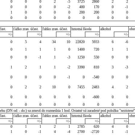
0
0
0
2
-5
3725
2860
2
2
0
0
0
0
-2
400
170
0
-1
1
0
0
0
0
200
200
0
0
0
0
0
0
0
0
0
0
0
čast.
ťažko zran. účast.
ľahko zran. účast.
hmotná škoda
alkohol
obe
+/-
+/-
+/-
+/-
+/-
0
5
4
34
10
22820
5933
6
-6
0
1
1
1
0
1400
720
1
1
0
0
-1
1
-3
1250
550
0
0
1
2
1
1
-2
3390
810
3
-3
0
0
0
0
-1
0
-540
0
0
0
2
2
10
0
7455
2483
4
2
0
0
0
0
0
0
-600
0
0
0
0
0
0
0
0
0
0
0
u (DN od: - do:) sa zmestí do rozmedzia 1 hod. Ostatné sú zaradené pod položku "nezistené
čast.
ťažko zran. účast.
ľahko zran. účast.
hmotná škoda
alkohol
obe
+/-
+/-
+/-
+/-
+/-
0
1
1
2
1
2785
620
4
0
1
0
-1
4
-4
2700
-2720
1
-1