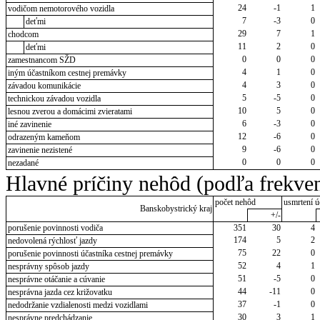
24
-1
1
vodičom nemotorového vozidla
7
-3
0
deťmi
29
7
1
chodcom
11
2
0
deťmi
0
0
0
zamestnancom SŽD
4
1
0
iným účastníkom cestnej premávky
4
3
0
závadou komunikácie
5
-5
0
technickou závadou vozidla
10
5
0
lesnou zverou a domácimi zvieratami
6
-3
0
iné zavinenie
12
-6
0
odrazeným kameňom
9
-6
0
zavinenie nezistené
0
0
0
nezadané
Hlavné príčiny nehôd (podľa frekven
počet nehôd
usmrtení ú
Banskobystrický kraj
+/-
porušenie povinnosti vodiča
351
30
4
174
5
2
nedovolená rýchlosť jazdy
75
22
0
porušenie povinnosti účastníka cestnej premávky
52
4
1
nesprávny spôsob jazdy
51
-5
0
nesprávne otáčanie a cúvanie
44
-11
0
nesprávna jazda cez križovatku
37
-1
0
nedodržanie vzdialenosti medzi vozidlami
30
3
1
nesprávne predchádzanie