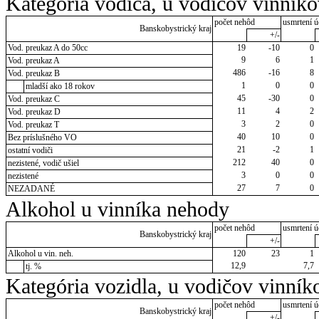
Kategória vodiča, u vodičov vinník
počet nehôd
usmrtení ú
Banskobystrický kraj
+/-
Vod. preukaz A do 50cc
19
-10
0
9
6
1
Vod. preukaz A
486
-16
8
Vod. preukaz B
1
0
0
mladší ako 18 rokov
45
-30
0
Vod. preukaz C
11
4
2
Vod. preukaz D
3
2
0
Vod. preukaz T
40
10
0
Bez príslušného VO
21
-2
1
ostatní vodiči
212
40
0
nezistené, vodič ušiel
3
0
0
nezistené
27
7
0
NEZADANÉ
Alkohol u vinníka nehody
počet nehôd
usmrtení ú
Banskobystrický kraj
+/-
Alkohol u vin. neh.
120
23
1
12,9
7,7
tj. %
Kategória vozidla, u vodičov vinník
počet nehôd
usmrtení ú
Banskobystrický kraj
+/-