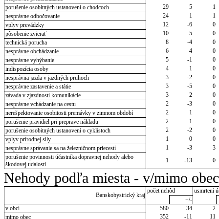
29
5
1
porušenie osobitných ustanovení o chodcoch
24
1
1
nesprávne odbočovanie
12
-6
0
vplyv prevádzky
10
5
0
pôsobenie zvierať
8
-4
0
technická porucha
6
4
0
nesprávne obchádzanie
5
-1
0
nesprávne vyhýbanie
4
1
0
indispozícia osoby
3
-2
0
nesprávna jazda v jazdných pruhoch
3
-5
0
nesprávne zastavenie a státie
3
2
0
závada v zjazdnosti komunikácie
2
-3
0
nesprávne vchádzanie na cestu
2
1
0
nerešpektovanie osobitosti premávky v zimnom období
2
1
0
porušenie pravidiel pri preprave nákladu
2
-2
0
porušenie osobitných ustanovení o cyklistoch
1
0
0
vplyv prírodnej sily
1
-3
3
nesprávne správanie sa na železničnom priecestí
porušenie povinnosti účastníka dopravnej nehody alebo
1
-13
0
škodovej udalosti
Nehody podľa miesta - v/mimo obec
počet nehôd
usmrtení ú
Banskobystrický kraj
+/-
v obci
580
34
2
352
-11
11
mimo obec