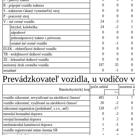
0
0
0
R - prípojné vozidlo traktora
0
0
0
S - traktorom ťahaný vymeniteľný stroj
0
0
0
P - pracovný stroj
24
-3
1
V - iné cestné vozidlo
24
-2
1
bicykel, kolobežka
0
0
0
záprahové
0
0
0
jednonápravový traktor s prívesom
0
-1
0
ostatné iné cestné vozidlo
0
0
0
ELEK - električkové dráhové vozidlo
0
0
0
TR - trolejbusové dráhové vozidlo
0
0
0
ZE - železničné dráhové vozidlo
197
35
0
nezistený druh cestného vozidla
0
-1
0
nezadané
Prevádzkovateľ vozidla, u vodičov 
počet nehôd
usmrtení ú
Banskobystrický kraj
+/-
vozidlo súkromné, nevyužívané na zárobkovú činnosť
495
1
7
26
-2
0
vozidlo súkromné, využívané na zárobkovú činnosť
128
-17
5
súkromná organizácia (podnikateľ, s.r.o., atď)
0
-2
0
mestská hromadná doprava
3
2
0
verejná hromadná doprava
1
-1
0
medzinárodná kamiónová doprava
7
-4
0
vozidlo registrované mimo územia SR