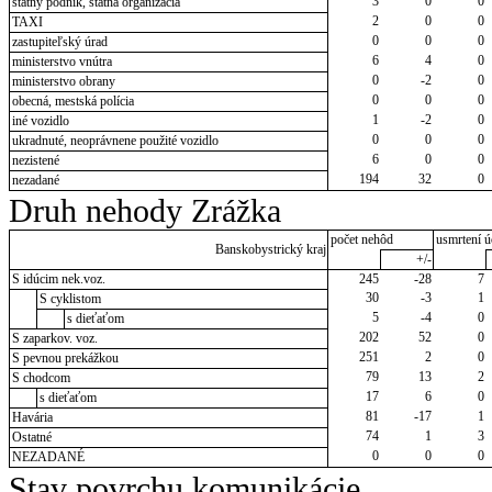
3
0
0
štátny podnik, štátna organizácia
2
0
0
TAXI
0
0
0
zastupiteľský úrad
6
4
0
ministerstvo vnútra
0
-2
0
ministerstvo obrany
0
0
0
obecná, mestská polícia
1
-2
0
iné vozidlo
0
0
0
ukradnuté, neoprávnene použité vozidlo
6
0
0
nezistené
194
32
0
nezadané
Druh nehody Zrážka
počet nehôd
usmrtení ú
Banskobystrický kraj
+/-
S idúcim nek.voz.
245
-28
7
30
-3
1
S cyklistom
5
-4
0
s dieťaťom
202
52
0
S zaparkov. voz.
251
2
0
S pevnou prekážkou
79
13
2
S chodcom
17
6
0
s dieťaťom
81
-17
1
Havária
74
1
3
Ostatné
0
0
0
NEZADANÉ
Stav povrchu komunikácie