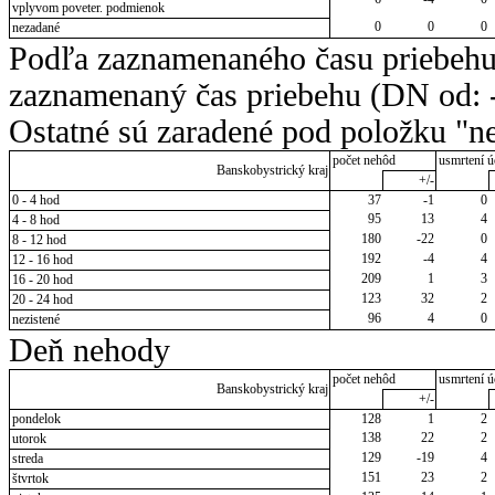
vplyvom poveter. podmienok
0
0
0
nezadané
Podľa zaznamenaného času priebehu
zaznamenaný čas priebehu (DN od: -
Ostatné sú zaradené pod položku "ne
počet nehôd
usmrtení ú
Banskobystrický kraj
+/-
0 - 4 hod
37
-1
0
95
13
4
4 - 8 hod
180
-22
0
8 - 12 hod
192
-4
4
12 - 16 hod
209
1
3
16 - 20 hod
123
32
2
20 - 24 hod
96
4
0
nezistené
Deň nehody
počet nehôd
usmrtení ú
Banskobystrický kraj
+/-
pondelok
128
1
2
138
22
2
utorok
129
-19
4
streda
151
23
2
štvrtok