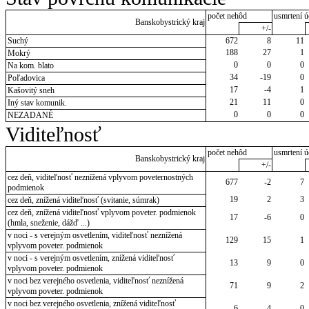
počet nehôd
usmrtení ú
Banskobystrický kraj
+/-
Suchý
672
8
11
188
27
1
Mokrý
0
0
0
Na kom. blato
34
-19
0
Poľadovica
17
-4
1
Kašovitý sneh
21
11
0
Iný stav komunik.
0
0
0
NEZADANÉ
Viditeľnosť
počet nehôd
usmrtení ú
Banskobystrický kraj
+/-
cez deň, viditeľnosť neznížená vplyvom poveternostných
677
-2
7
podmienok
19
2
3
cez deň, znížená viditeľnosť (svitanie, súmrak)
cez deň, znížená viditeľnosť vplyvom poveter. podmienok
17
-6
0
(hmla, sneženie, dážď ...)
v noci - s verejným osvetlením, viditeľnosť neznížená
129
15
1
vplyvom poveter. podmienok
v noci - s verejným osvetlením, znížená viditeľnosť
13
9
0
vplyvom poveter. podmienok
v noci bez verejného osvetlenia, viditeľnosť neznížená
71
9
2
vplyvom poveter. podmienok
v noci bez verejného osvetlenia, znížená viditeľnosť
6
-4
0