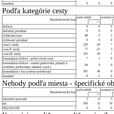
0
0
0
nezadané
Podľa kategórie cesty
počet nehôd
usmrtení ú
Banskobystrický kraj
+/-
diaľnica
0
0
0
0
0
0
diaľničný privádzač
88
-5
2
rýchlostná cesta
0
0
0
rýchlostný privádzač
220
-20
7
cesta I. triedy
77
-21
3
cesta II. triedy
145
20
1
cesta III. triedy
7
1
0
komunikácia účelová - poľné a lesné cesty
komunikácia účelová - ostatné (parkoviská, príjazdy k
94
9
0
továrňam, pieskovňam, skladom a pod.)
301
40
0
komunikácia v km systéme nesledovaná
0
-1
0
nezadané
Nehody podľa miesta - špecifické ob
počet nehôd
usmrtení ú
Banskobystrický kraj
+/-
železničné priecestie
2
-9
3
930
32
10
iné
0
0
0
NEZADANÉ