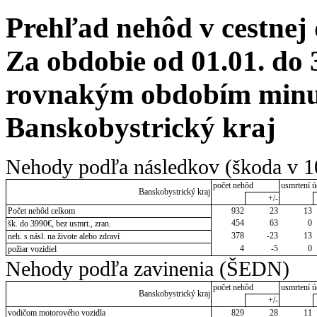
Prehľad nehôd v cestnej
Za obdobie od 01.01. do 
rovnakým obdobím minul
Banskobystrický kraj
Nehody podľa následkov (škoda v 1
počet nehôd
usmrtení ú
Banskobystrický kraj
+/-
Počet nehôd celkom
932
23
13
454
63
0
šk. do 3990€, bez usmrt., zran.
378
-23
13
neh. s násl. na živote alebo zdraví
4
-5
0
požiar vozidiel
Nehody podľa zavinenia (ŠEDN)
počet nehôd
usmrtení ú
Banskobystrický kraj
+/-
vodičom motorového vozidla
829
28
11