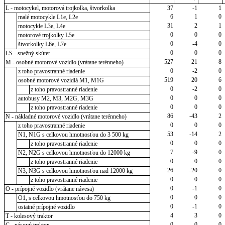
L - motocykel, motorová trojkolka, štvorkolka
37
-1
1
6
1
0
malé motocykle L1e, L2e
31
2
1
motocykle L3e, L4e
0
0
0
motorové trojkolky L5e
0
-4
0
štvorkolky L6e, L7e
0
0
0
LS - snežný skúter
527
21
8
M - osobné motorové vozidlo (vrátane terénneho)
0
-2
0
z toho pravostranné riadenie
519
20
6
osobné motorové vozidlá M1, M1G
0
-2
0
z toho pravostranné riadenie
0
0
0
autobusy M2, M3, M2G, M3G
0
0
0
z toho pravostranné riadenie
86
-43
2
N - nákladné motorové vozidlo (vrátane terénneho)
0
0
0
z toho pravostranné riadenie
53
-14
2
N1, N1G s celkovou hmotnosťou do 3 500 kg
0
0
0
z toho pravostranné riadenie
7
-9
0
N2, N2G s celkovou hmotnosťou do 12000 kg
0
0
0
z toho pravostranné riadenie
26
-20
0
N3, N3G s celkovou hmotnosťou nad 12000 kg
0
0
0
z toho pravostranné riadenie
0
-1
0
O - prípojné vozidlo (vrátane návesa)
0
0
0
O1, s celkovou hmotnosťou do 750 kg
0
-1
0
ostatné prípojné vozidlo
4
3
0
T - kolesový traktor
0
0
0
C - pásový traktor