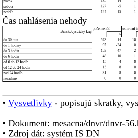
135
-14
1
piatok
127
-5
1
sobota
124
15
1
nedeľa
Čas nahlásenia nehody
počet nehôd
usmrtení ú
Banskobystrický kraj
+/-
do 30 min.
573
-14
10
97
-24
0
do 1 hodiny
153
47
2
do 3 hodín
48
10
1
do 6 hodín
15
4
0
od 6 do 12 hodín
15
8
0
od 12 do 24 hodín
31
-8
0
nad 24 hodín
0
0
0
nezadané
•
Vysvetlivky
- popisujú skratky, vys
• Dokument: mesacna/dnvr/dnvr-56.
• Zdroj dát: systém IS DN