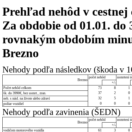
Prehľad nehôd v cestnej
Za obdobie od 01.01. do 
rovnakým obdobím minul
Brezno
Nehody podľa následkov (škoda v 1
počet nehôd
usmrtení ú
Brezno
+/-
Počet nehôd celkom
73
8
1
37
2
0
šk. do 3990€, bez usmrt., zran.
32
5
1
neh. s násl. na živote alebo zdraví
0
0
0
požiar vozidiel
Nehody podľa zavinenia (ŠEDN)
počet nehôd
usmrtení ú
Brezno
+/-
vodičom motorového vozidla
61
3
0