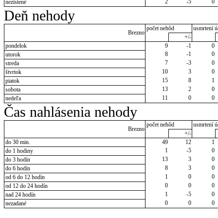
2
-5
0
nezistené
Deň nehody
počet nehôd
usmrtení ú
Brezno
+/-
pondelok
9
-1
0
8
-1
0
utorok
7
-3
0
streda
10
3
0
štvrtok
15
8
1
piatok
13
2
0
sobota
11
0
0
nedeľa
Čas nahlásenia nehody
počet nehôd
usmrtení ú
Brezno
+/-
do 30 min.
49
12
1
1
-5
0
do 1 hodiny
13
3
0
do 3 hodín
8
3
0
do 6 hodín
1
0
0
od 6 do 12 hodín
0
0
0
od 12 do 24 hodín
1
-5
0
nad 24 hodín
0
0
0
nezadané