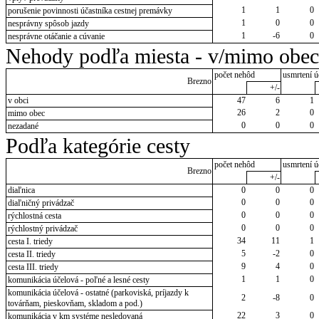
1
1
0
porušenie povinnosti účastníka cestnej premávky
1
0
0
nesprávny spôsob jazdy
1
-6
0
nesprávne otáčanie a cúvanie
Nehody podľa miesta - v/mimo obec
počet nehôd
usmrtení ú
Brezno
+/-
v obci
47
6
1
26
2
0
mimo obec
0
0
0
nezadané
Podľa kategórie cesty
počet nehôd
usmrtení ú
Brezno
+/-
diaľnica
0
0
0
0
0
0
diaľničný privádzač
0
0
0
rýchlostná cesta
0
0
0
rýchlostný privádzač
34
11
1
cesta I. triedy
5
-2
0
cesta II. triedy
9
4
0
cesta III. triedy
1
1
0
komunikácia účelová - poľné a lesné cesty
komunikácia účelová - ostatné (parkoviská, príjazdy k
2
-8
0
továrňam, pieskovňam, skladom a pod.)
22
3
0
komunikácia v km systéme nesledovaná