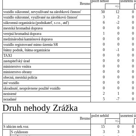
počet nehôd
usmrtení ú
Brezno
+/-
vozidlo súkromné, nevyužívané na zárobkovú činnosť
50
12
0
3
2
0
vozidlo súkromné, využívané na zárobkovú činnosť
6
-2
0
súkromná organizácia (podnikateľ, s.r.o., atď)
0
0
0
mestská hromadná doprava
1
0
0
verejná hromadná doprava
0
0
0
medzinárodná kamiónová doprava
0
0
0
vozidlo registrované mimo územia SR
0
-1
0
štátny podnik, štátna organizácia
0
0
0
TAXI
0
0
0
zastupiteľský úrad
0
0
0
ministerstvo vnútra
0
0
0
ministerstvo obrany
0
0
0
obecná, mestská polícia
0
0
0
iné vozidlo
0
0
0
ukradnuté, neoprávnene použité vozidlo
2
1
0
nezistené
5
-7
0
nezadané
Druh nehody Zrážka
počet nehôd
usmrtení ú
Brezno
+/-
S idúcim nek.voz.
15
0
0
3
3
0
S cyklistom