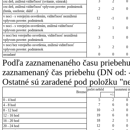
3
2
0
cez deň, znížená viditeľnosť (svitanie, súmrak)
cez deň, znížená viditeľnosť vplyvom poveter. podmienok
2
-2
0
(hmla, sneženie, dážď ...)
v noci - s verejným osvetlením, viditeľnosť neznížená
12
-1
0
vplyvom poveter. podmienok
v noci - s verejným osvetlením, znížená viditeľnosť
2
1
0
vplyvom poveter. podmienok
v noci bez verejného osvetlenia, viditeľnosť neznížená
3
1
0
vplyvom poveter. podmienok
v noci bez verejného osvetlenia, znížená viditeľnosť
3
2
0
vplyvom poveter. podmienok
0
0
0
nezadané
Podľa zaznamenaného času priebehu
zaznamenaný čas priebehu (DN od: -
Ostatné sú zaradené pod položku "ne
počet nehôd
usmrtení ú
Brezno
+/-
0 - 4 hod
5
2
0
7
6
0
4 - 8 hod
10
-3
0
8 - 12 hod
19
6
0
12 - 16 hod
18
2
1
16 - 20 hod
12
0
0
20 - 24 hod