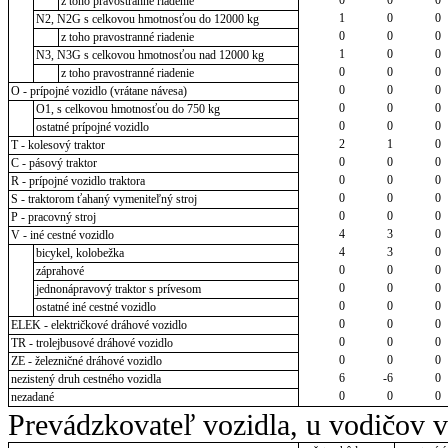
z toho pravostranné riadenie
1
0
0
N2, N2G s celkovou hmotnosťou do 12000 kg
0
0
0
z toho pravostranné riadenie
1
0
0
N3, N3G s celkovou hmotnosťou nad 12000 kg
0
0
0
z toho pravostranné riadenie
0
0
0
O - prípojné vozidlo (vrátane návesa)
0
0
0
O1, s celkovou hmotnosťou do 750 kg
0
0
0
ostatné prípojné vozidlo
2
1
0
T - kolesový traktor
0
0
0
C - pásový traktor
0
0
0
R - prípojné vozidlo traktora
0
0
0
S - traktorom ťahaný vymeniteľný stroj
0
0
0
P - pracovný stroj
4
3
0
V - iné cestné vozidlo
4
3
0
bicykel, kolobežka
0
0
0
záprahové
0
0
0
jednonápravový traktor s prívesom
0
0
0
ostatné iné cestné vozidlo
0
0
0
ELEK - električkové dráhové vozidlo
0
0
0
TR - trolejbusové dráhové vozidlo
0
0
0
ZE - železničné dráhové vozidlo
6
-6
0
nezistený druh cestného vozidla
0
0
0
nezadané
Prevádzkovateľ vozidla, u vodičov 