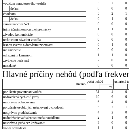
3
2
0
vodičom nemotorového vozidla
0
0
0
deťmi
5
2
1
chodcom
0
-1
0
deťmi
0
0
0
zamestnancom SŽD
1
1
0
iným účastníkom cestnej premávky
0
0
0
závadou komunikácie
0
0
0
technickou závadou vozidla
0
-1
0
lesnou zverou a domácimi zvieratami
0
0
0
iné zavinenie
1
1
0
odrazeným kameňom
2
0
0
zavinenie nezistené
0
0
0
nezadané
Hlavné príčiny nehôd (podľa frekven
počet nehôd
usmrtení ú
Brezno
+/-
porušenie povinnosti vodiča
31
4
0
19
6
0
nedovolená rýchlosť jazdy
6
4
0
nesprávne odbočovanie
5
2
1
porušenie osobitných ustanovení o chodcoch
4
2
0
nesprávne predchádzanie
2
-1
0
nedodržanie vzdialenosti medzi vozidlami
2
0
0
nesprávna jazda cez križovatku
1
1
0
vplyv prevádzky