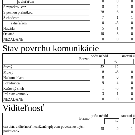
0
0
0
s dieťaťom
8
-4
0
S zaparkov. voz.
28
6
0
S pevnou prekážkou
7
-1
1
S chodcom
0
-3
0
s dieťaťom
5
-1
0
Havária
10
8
0
Ostatné
0
0
0
NEZADANÉ
Stav povrchu komunikácie
počet nehôd
usmrtení ú
Brezno
+/-
Suchý
52
12
1
8
-6
0
Mokrý
0
0
0
Na kom. blato
9
4
0
Poľadovica
1
-3
0
Kašovitý sneh
3
1
0
Iný stav komunik.
0
0
0
NEZADANÉ
Viditeľnosť
počet nehôd
usmrtení ú
Brezno
+/-
cez deň, viditeľnosť neznížená vplyvom poveternostných
48
5
1
podmienok