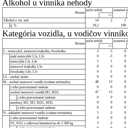
Alkohol u vinníka nehody
počet nehôd
usmrtení ú
Brezno
+/-
Alkohol u vin. neh.
14
2
1
19,2
100
tj. %
Kategória vozidla, u vodičov vinník
počet nehôd
usmrtení ú
Brezno
+/-
L - motocykel, motorová trojkolka, štvorkolka
3
-3
0
0
-3
0
malé motocykle L1e, L2e
3
1
0
motocykle L3e, L4e
0
0
0
motorové trojkolky L5e
0
-1
0
štvorkolky L6e, L7e
0
0
0
LS - snežný skúter
48
13
0
M - osobné motorové vozidlo (vrátane terénneho)
0
0
0
z toho pravostranné riadenie
47
13
0
osobné motorové vozidlá M1, M1G
0
0
0
z toho pravostranné riadenie
0
0
0
autobusy M2, M3, M2G, M3G
0
0
0
z toho pravostranné riadenie
5
-2
0
N - nákladné motorové vozidlo (vrátane terénneho)
0
0
0
z toho pravostranné riadenie
3
-2
0
N1, N1G s celkovou hmotnosťou do 3 500 kg
0
0
0