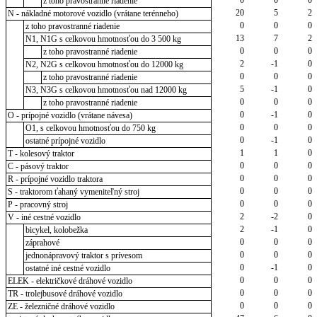
z toho pravostranné riadenie
20
5
2
N - nákladné motorové vozidlo (vrátane terénneho)
0
0
0
z toho pravostranné riadenie
13
7
2
N1, N1G s celkovou hmotnosťou do 3 500 kg
0
0
0
z toho pravostranné riadenie
2
-1
0
N2, N2G s celkovou hmotnosťou do 12000 kg
0
0
0
z toho pravostranné riadenie
5
-1
0
N3, N3G s celkovou hmotnosťou nad 12000 kg
0
0
0
z toho pravostranné riadenie
0
-1
0
O - prípojné vozidlo (vrátane návesa)
0
0
0
O1, s celkovou hmotnosťou do 750 kg
0
-1
0
ostatné prípojné vozidlo
1
1
0
T - kolesový traktor
0
0
0
C - pásový traktor
0
0
0
R - prípojné vozidlo traktora
0
0
0
S - traktorom ťahaný vymeniteľný stroj
0
0
0
P - pracovný stroj
2
-2
0
V - iné cestné vozidlo
2
-1
0
bicykel, kolobežka
0
0
0
záprahové
0
0
0
jednonápravový traktor s prívesom
0
-1
0
ostatné iné cestné vozidlo
0
0
0
ELEK - električkové dráhové vozidlo
0
0
0
TR - trolejbusové dráhové vozidlo
0
0
0
ZE - železničné dráhové vozidlo