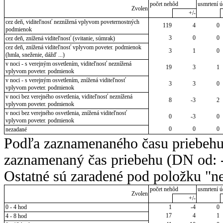
počet nehôd
usmrtení ú
Zvolen
+/-
cez deň, viditeľnosť neznížená vplyvom poveternostných
119
4
0
podmienok
3
0
0
cez deň, znížená viditeľnosť (svitanie, súmrak)
cez deň, znížená viditeľnosť vplyvom poveter. podmienok
3
1
0
(hmla, sneženie, dážď ...)
v noci - s verejným osvetlením, viditeľnosť neznížená
19
3
1
vplyvom poveter. podmienok
v noci - s verejným osvetlením, znížená viditeľnosť
3
3
0
vplyvom poveter. podmienok
v noci bez verejného osvetlenia, viditeľnosť neznížená
8
-3
2
vplyvom poveter. podmienok
v noci bez verejného osvetlenia, znížená viditeľnosť
0
-3
0
vplyvom poveter. podmienok
0
0
0
nezadané
Podľa zaznamenaného času priebehu
zaznamenaný čas priebehu (DN od: -
Ostatné sú zaradené pod položku "ne
počet nehôd
usmrtení ú
Zvolen
+/-
0 - 4 hod
1
-4
0
17
4
1
4 - 8 hod