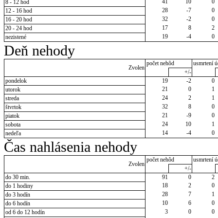
41
10
0
8 - 12 hod
28
-7
0
12 - 16 hod
32
-2
0
16 - 20 hod
17
8
2
20 - 24 hod
19
-4
0
nezistené
Deň nehody
počet nehôd
usmrtení ú
Zvolen
+/-
pondelok
19
-2
0
21
0
1
utorok
24
2
1
streda
32
8
0
štvrtok
21
-9
0
piatok
24
10
1
sobota
14
-4
0
nedeľa
Čas nahlásenia nehody
počet nehôd
usmrtení ú
Zvolen
+/-
do 30 min.
91
0
2
18
2
0
do 1 hodiny
28
7
1
do 3 hodín
10
6
0
do 6 hodín
3
0
0
od 6 do 12 hodín