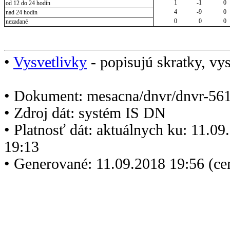
1
-1
0
od 12 do 24 hodín
4
-9
0
nad 24 hodín
0
0
0
nezadané
•
Vysvetlivky
- popisujú skratky, vys
• Dokument: mesacna/dnvr/dnvr-561
• Zdroj dát: systém IS DN
• Platnosť dát: aktuálnych ku: 11.0
19:13
• Generované: 11.09.2018 19:56 (c