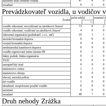
47
6
0
nezistený druh cestného vozidla
0
-1
0
nezadané
Prevádzkovateľ vozidla, u vodičov 
počet nehôd
usmrtení ú
Zvolen
+/-
vozidlo súkromné, nevyužívané na zárobkovú činnosť
73
0
2
4
0
0
vozidlo súkromné, využívané na zárobkovú činnosť
24
1
1
súkromná organizácia (podnikateľ, s.r.o., atď)
0
0
0
mestská hromadná doprava
0
0
0
verejná hromadná doprava
0
0
0
medzinárodná kamiónová doprava
0
-2
0
vozidlo registrované mimo územia SR
0
-1
0
štátny podnik, štátna organizácia
0
0
0
TAXI
0
0
0
zastupiteľský úrad
2
2
0
ministerstvo vnútra
0
0
0
ministerstvo obrany
0
0
0
obecná, mestská polícia
1
0
0
iné vozidlo
0
0
0
ukradnuté, neoprávnene použité vozidlo
0
0
0
nezistené
48
7
0
nezadané
Druh nehody Zrážka