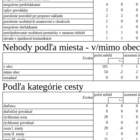
4
0
0
nesprávne predchádzanie
2
0
0
vplyv prevádzky
2
2
0
porušenie pravidiel pri preprave nákladu
2
0
0
porušenie osobitných ustanovení o chodcoch
1
-1
0
nesprávne obchádzanie
1
1
0
nerešpektovanie osobitosti premávky v zimnom období
1
1
0
závada v zjazdnosti komunikácie
Nehody podľa miesta - v/mimo obec
počet nehôd
usmrtení ú
Zvolen
+/-
v obci
101
7
1
54
-2
2
mimo obec
0
0
0
nezadané
Podľa kategórie cesty
počet nehôd
usmrtení ú
Zvolen
+/-
diaľnica
0
0
0
0
0
0
diaľničný privádzač
28
5
0
rýchlostná cesta
0
0
0
rýchlostný privádzač
29
-6
2
cesta I. triedy
2
0
0
cesta II. triedy
21
2
1
cesta III. triedy