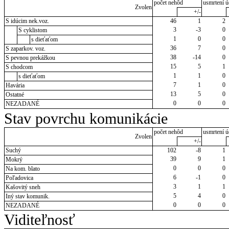
počet nehôd
usmrtení ú
Zvolen
+/-
S idúcim nek.voz.
46
1
2
3
-3
0
S cyklistom
1
0
0
s dieťaťom
36
7
0
S zaparkov. voz.
38
-14
0
S pevnou prekážkou
15
5
1
S chodcom
1
1
0
s dieťaťom
7
1
0
Havária
13
5
0
Ostatné
0
0
0
NEZADANÉ
Stav povrchu komunikácie
počet nehôd
usmrtení ú
Zvolen
+/-
Suchý
102
-8
1
39
9
1
Mokrý
0
0
0
Na kom. blato
6
-1
0
Poľadovica
3
1
1
Kašovitý sneh
5
4
0
Iný stav komunik.
0
0
0
NEZADANÉ
Viditeľnosť