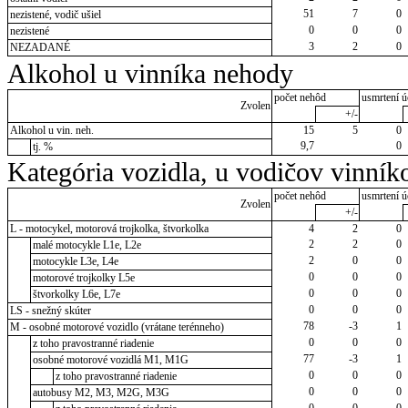
51
7
0
nezistené, vodič ušiel
0
0
0
nezistené
3
2
0
NEZADANÉ
Alkohol u vinníka nehody
počet nehôd
usmrtení ú
Zvolen
+/-
Alkohol u vin. neh.
15
5
0
9,7
0
tj. %
Kategória vozidla, u vodičov vinník
počet nehôd
usmrtení ú
Zvolen
+/-
L - motocykel, motorová trojkolka, štvorkolka
4
2
0
2
2
0
malé motocykle L1e, L2e
2
0
0
motocykle L3e, L4e
0
0
0
motorové trojkolky L5e
0
0
0
štvorkolky L6e, L7e
0
0
0
LS - snežný skúter
78
-3
1
M - osobné motorové vozidlo (vrátane terénneho)
0
0
0
z toho pravostranné riadenie
77
-3
1
osobné motorové vozidlá M1, M1G
0
0
0
z toho pravostranné riadenie
0
0
0
autobusy M2, M3, M2G, M3G
0
0
0