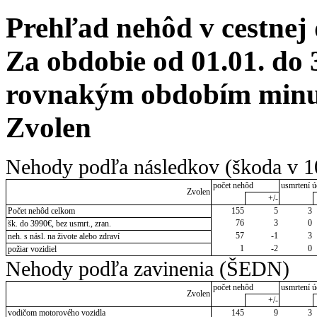
Prehľad nehôd v cestnej
Za obdobie od 01.01. do 
rovnakým obdobím minul
Zvolen
Nehody podľa následkov (škoda v 1
počet nehôd
usmrtení ú
Zvolen
+/-
Počet nehôd celkom
155
5
3
76
3
0
šk. do 3990€, bez usmrt., zran.
57
-1
3
neh. s násl. na živote alebo zdraví
1
-2
0
požiar vozidiel
Nehody podľa zavinenia (ŠEDN)
počet nehôd
usmrtení ú
Zvolen
+/-
vodičom motorového vozidla
145
9
3