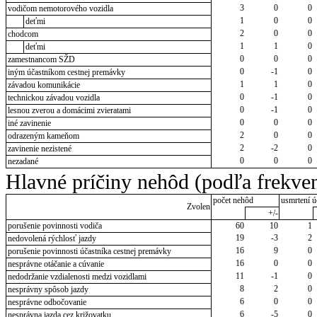
3
0
0
vodičom nemotorového vozidla
1
0
0
deťmi
2
0
0
chodcom
1
1
0
deťmi
0
0
0
zamestnancom SŽD
0
-1
0
iným účastníkom cestnej premávky
1
1
0
závadou komunikácie
0
-1
0
technickou závadou vozidla
0
-1
0
lesnou zverou a domácimi zvieratami
0
0
0
iné zavinenie
2
0
0
odrazeným kameňom
2
-2
0
zavinenie nezistené
0
0
0
nezadané
Hlavné príčiny nehôd (podľa frekven
počet nehôd
usmrtení ú
Zvolen
+/-
porušenie povinnosti vodiča
60
10
1
19
-3
2
nedovolená rýchlosť jazdy
16
9
0
porušenie povinnosti účastníka cestnej premávky
16
0
0
nesprávne otáčanie a cúvanie
11
-1
0
nedodržanie vzdialenosti medzi vozidlami
8
2
0
nesprávny spôsob jazdy
6
0
0
nesprávne odbočovanie
6
-5
0
nesprávna jazda cez križovatku