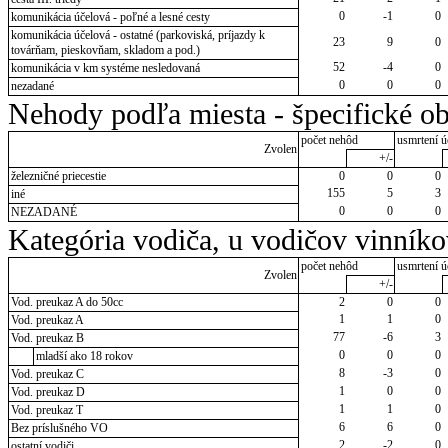
0
-1
0
komunikácia účelová - poľné a lesné cesty
komunikácia účelová - ostatné (parkoviská, príjazdy k
23
9
0
továrňam, pieskovňam, skladom a pod.)
52
-4
0
komunikácia v km systéme nesledovaná
0
0
0
nezadané
Nehody podľa miesta - špecifické ob
počet nehôd
usmrtení ú
Zvolen
+/-
železničné priecestie
0
0
0
155
5
3
iné
0
0
0
NEZADANÉ
Kategória vodiča, u vodičov vinník
počet nehôd
usmrtení ú
Zvolen
+/-
Vod. preukaz A do 50cc
2
0
0
1
1
0
Vod. preukaz A
77
-6
3
Vod. preukaz B
0
0
0
mladší ako 18 rokov
8
-3
0
Vod. preukaz C
1
0
0
Vod. preukaz D
1
1
0
Vod. preukaz T
6
6
0
Bez príslušného VO
2
-2
0
ostatní vodiči