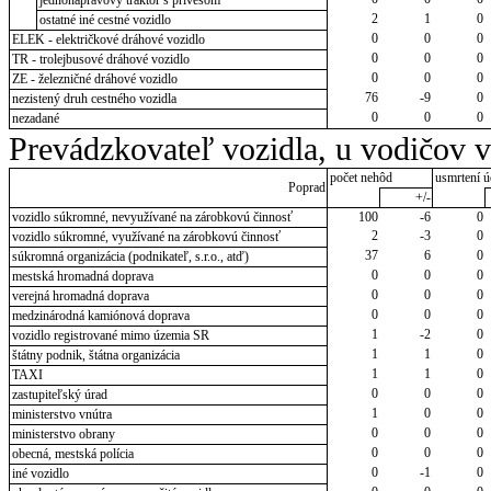
2
1
0
ostatné iné cestné vozidlo
0
0
0
ELEK - električkové dráhové vozidlo
0
0
0
TR - trolejbusové dráhové vozidlo
0
0
0
ZE - železničné dráhové vozidlo
76
-9
0
nezistený druh cestného vozidla
0
0
0
nezadané
Prevádzkovateľ vozidla, u vodičov 
počet nehôd
usmrtení ú
Poprad
+/-
vozidlo súkromné, nevyužívané na zárobkovú činnosť
100
-6
0
2
-3
0
vozidlo súkromné, využívané na zárobkovú činnosť
37
6
0
súkromná organizácia (podnikateľ, s.r.o., atď)
0
0
0
mestská hromadná doprava
0
0
0
verejná hromadná doprava
0
0
0
medzinárodná kamiónová doprava
1
-2
0
vozidlo registrované mimo územia SR
1
1
0
štátny podnik, štátna organizácia
1
1
0
TAXI
0
0
0
zastupiteľský úrad
1
0
0
ministerstvo vnútra
0
0
0
ministerstvo obrany
0
0
0
obecná, mestská polícia
0
-1
0
iné vozidlo