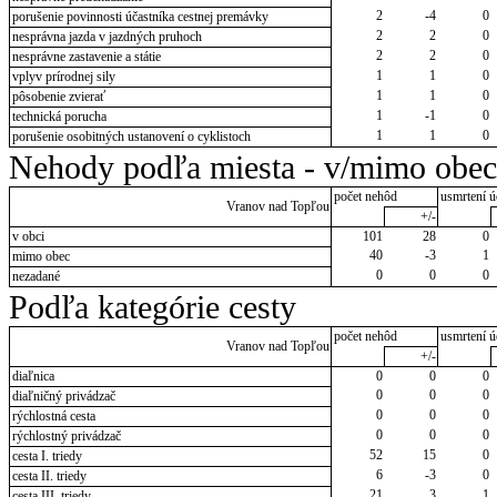
2
-4
0
porušenie povinnosti účastníka cestnej premávky
2
2
0
nesprávna jazda v jazdných pruhoch
2
2
0
nesprávne zastavenie a státie
1
1
0
vplyv prírodnej sily
1
1
0
pôsobenie zvierať
1
-1
0
technická porucha
1
1
0
porušenie osobitných ustanovení o cyklistoch
Nehody podľa miesta - v/mimo obec
počet nehôd
usmrtení ú
Vranov nad Topľou
+/-
v obci
101
28
0
40
-3
1
mimo obec
0
0
0
nezadané
Podľa kategórie cesty
počet nehôd
usmrtení ú
Vranov nad Topľou
+/-
diaľnica
0
0
0
0
0
0
diaľničný privádzač
0
0
0
rýchlostná cesta
0
0
0
rýchlostný privádzač
52
15
0
cesta I. triedy
6
-3
0
cesta II. triedy
21
3
1
cesta III. triedy