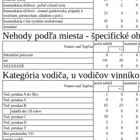
0
-2
0
komunikácia účelová - poľné a lesné cesty
komunikácia účelová - ostatné (parkoviská, príjazdy k
21
4
0
továrňam, pieskovňam, skladom a pod.)
41
8
0
komunikácia v km systéme nesledovaná
0
0
0
nezadané
Nehody podľa miesta - špecifické ob
počet nehôd
usmrtení ú
Vranov nad Topľou
+/-
železničné priecestie
0
-1
0
141
26
1
iné
0
0
0
NEZADANÉ
Kategória vodiča, u vodičov vinník
počet nehôd
usmrtení ú
Vranov nad Topľou
+/-
Vod. preukaz A do 50cc
1
0
0
0
0
0
Vod. preukaz A
65
23
1
Vod. preukaz B
0
0
0
mladší ako 18 rokov
19
5
0
Vod. preukaz C
3
2
0
Vod. preukaz D
0
0
0
Vod. preukaz T
4
0
0
Bez príslušného VO
1
0
0
ostatní vodiči