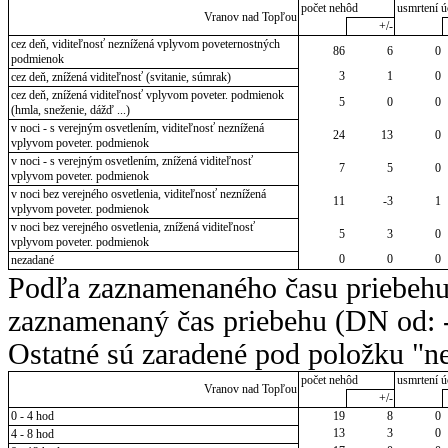
počet nehôd
usmrtení ú
Vranov nad Topľou
+/-
cez deň, viditeľnosť neznížená vplyvom poveternostných
86
6
0
podmienok
3
1
0
cez deň, znížená viditeľnosť (svitanie, súmrak)
cez deň, znížená viditeľnosť vplyvom poveter. podmienok
5
0
0
(hmla, sneženie, dážď ...)
v noci - s verejným osvetlením, viditeľnosť neznížená
24
13
0
vplyvom poveter. podmienok
v noci - s verejným osvetlením, znížená viditeľnosť
7
5
0
vplyvom poveter. podmienok
v noci bez verejného osvetlenia, viditeľnosť neznížená
11
-3
1
vplyvom poveter. podmienok
v noci bez verejného osvetlenia, znížená viditeľnosť
5
3
0
vplyvom poveter. podmienok
0
0
0
nezadané
Podľa zaznamenaného času priebehu
zaznamenaný čas priebehu (DN od: -
Ostatné sú zaradené pod položku "ne
počet nehôd
usmrtení ú
Vranov nad Topľou
+/-
0 - 4 hod
19
8
0
13
3
0
4 - 8 hod