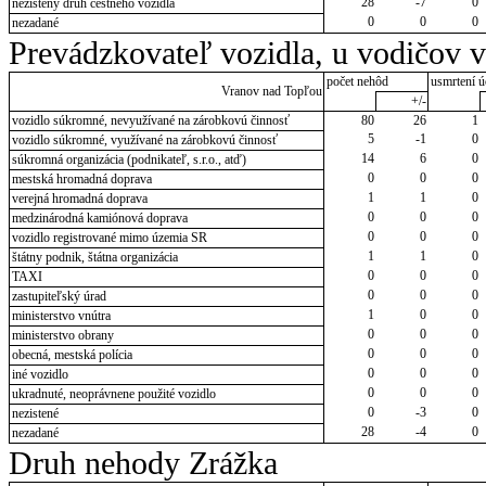
28
-7
0
nezistený druh cestného vozidla
0
0
0
nezadané
Prevádzkovateľ vozidla, u vodičov 
počet nehôd
usmrtení ú
Vranov nad Topľou
+/-
vozidlo súkromné, nevyužívané na zárobkovú činnosť
80
26
1
5
-1
0
vozidlo súkromné, využívané na zárobkovú činnosť
14
6
0
súkromná organizácia (podnikateľ, s.r.o., atď)
0
0
0
mestská hromadná doprava
1
1
0
verejná hromadná doprava
0
0
0
medzinárodná kamiónová doprava
0
0
0
vozidlo registrované mimo územia SR
1
1
0
štátny podnik, štátna organizácia
0
0
0
TAXI
0
0
0
zastupiteľský úrad
1
0
0
ministerstvo vnútra
0
0
0
ministerstvo obrany
0
0
0
obecná, mestská polícia
0
0
0
iné vozidlo
0
0
0
ukradnuté, neoprávnene použité vozidlo
0
-3
0
nezistené
28
-4
0
nezadané
Druh nehody Zrážka