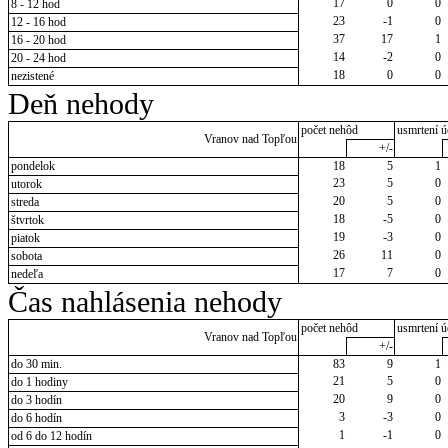
17
0
0
8 - 12 hod
23
-1
0
12 - 16 hod
37
17
1
16 - 20 hod
14
-2
0
20 - 24 hod
18
0
0
nezistené
Deň nehody
počet nehôd
usmrtení ú
Vranov nad Topľou
+/-
pondelok
18
5
1
23
5
0
utorok
20
5
0
streda
18
-5
0
štvrtok
19
-3
0
piatok
26
11
0
sobota
17
7
0
nedeľa
Čas nahlásenia nehody
počet nehôd
usmrtení ú
Vranov nad Topľou
+/-
do 30 min.
83
9
1
21
5
0
do 1 hodiny
20
9
0
do 3 hodín
3
-3
0
do 6 hodín
1
-1
0
od 6 do 12 hodín