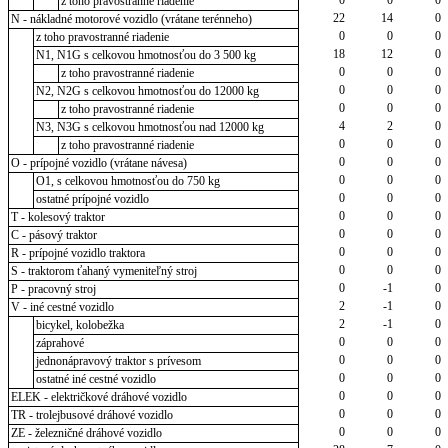
z toho pravostranné riadenie
22
14
0
N - nákladné motorové vozidlo (vrátane terénneho)
0
0
0
z toho pravostranné riadenie
18
12
0
N1, N1G s celkovou hmotnosťou do 3 500 kg
0
0
0
z toho pravostranné riadenie
0
0
0
N2, N2G s celkovou hmotnosťou do 12000 kg
0
0
0
z toho pravostranné riadenie
4
2
0
N3, N3G s celkovou hmotnosťou nad 12000 kg
0
0
0
z toho pravostranné riadenie
0
0
0
O - prípojné vozidlo (vrátane návesa)
0
0
0
O1, s celkovou hmotnosťou do 750 kg
0
0
0
ostatné prípojné vozidlo
0
0
0
T - kolesový traktor
0
0
0
C - pásový traktor
0
0
0
R - prípojné vozidlo traktora
0
0
0
S - traktorom ťahaný vymeniteľný stroj
0
-1
0
P - pracovný stroj
2
-1
0
V - iné cestné vozidlo
2
-1
0
bicykel, kolobežka
0
0
0
záprahové
0
0
0
jednonápravový traktor s prívesom
0
0
0
ostatné iné cestné vozidlo
0
0
0
ELEK - električkové dráhové vozidlo
0
0
0
TR - trolejbusové dráhové vozidlo
0
0
0
ZE - železničné dráhové vozidlo