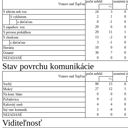
počet nehôd
usmrtení ú
Vranov nad Topľou
+/-
S idúcim nek.voz.
24
3
0
2
1
0
S cyklistom
0
-1
0
s dieťaťom
29
6
0
S zaparkov. voz.
29
11
1
S pevnou prekážkou
13
-2
0
S chodcom
3
-1
0
s dieťaťom
10
0
0
Havária
36
7
0
Ostatné
0
0
0
NEZADANÉ
Stav povrchu komunikácie
počet nehôd
usmrtení ú
Vranov nad Topľou
+/-
Suchý
99
15
0
27
12
1
Mokrý
0
0
0
Na kom. blato
9
-2
0
Poľadovica
4
4
0
Kašovitý sneh
2
-4
0
Iný stav komunik.
0
0
0
NEZADANÉ
Viditeľnosť