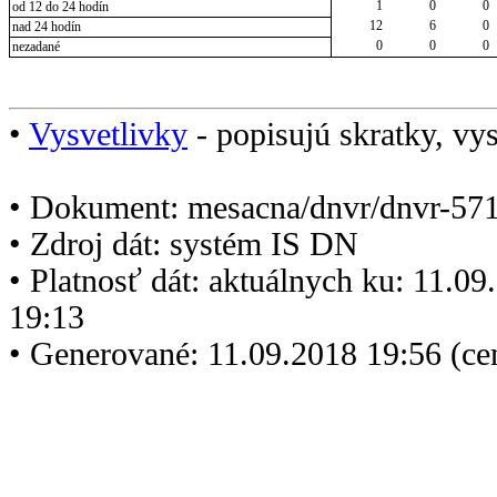
1
0
0
od 12 do 24 hodín
12
6
0
nad 24 hodín
0
0
0
nezadané
•
Vysvetlivky
- popisujú skratky, vys
• Dokument: mesacna/dnvr/dnvr-571
• Zdroj dát: systém IS DN
• Platnosť dát: aktuálnych ku: 11.0
19:13
• Generované: 11.09.2018 19:56 (c