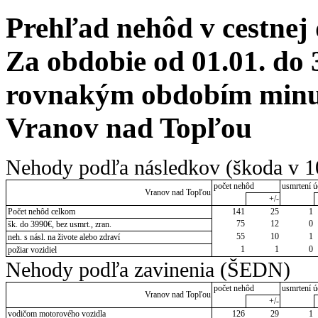
Prehľad nehôd v cestnej
Za obdobie od 01.01. do 
rovnakým obdobím minul
Vranov nad Topľou
Nehody podľa následkov (škoda v 1
počet nehôd
usmrtení ú
Vranov nad Topľou
+/-
Počet nehôd celkom
141
25
1
75
12
0
šk. do 3990€, bez usmrt., zran.
55
10
1
neh. s násl. na živote alebo zdraví
1
1
0
požiar vozidiel
Nehody podľa zavinenia (ŠEDN)
počet nehôd
usmrtení ú
Vranov nad Topľou
+/-
vodičom motorového vozidla
126
29
1