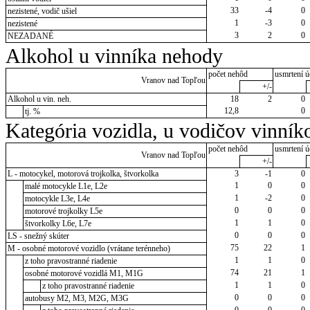
33
-4
0
nezistené, vodič ušiel
1
-3
0
nezistené
3
2
0
NEZADANÉ
Alkohol u vinníka nehody
počet nehôd
usmrtení ú
Vranov nad Topľou
+/-
Alkohol u vin. neh.
18
2
0
12,8
0
tj. %
Kategória vozidla, u vodičov vinník
počet nehôd
usmrtení ú
Vranov nad Topľou
+/-
L - motocykel, motorová trojkolka, štvorkolka
3
-1
0
1
0
0
malé motocykle L1e, L2e
1
-2
0
motocykle L3e, L4e
0
0
0
motorové trojkolky L5e
1
1
0
štvorkolky L6e, L7e
0
0
0
LS - snežný skúter
75
22
1
M - osobné motorové vozidlo (vrátane terénneho)
1
1
0
z toho pravostranné riadenie
74
21
1
osobné motorové vozidlá M1, M1G
1
1
0
z toho pravostranné riadenie
0
0
0
autobusy M2, M3, M2G, M3G
0
0
0