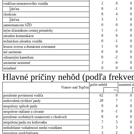
2
0
0
vodičom nemotorového vozidla
0
-1
0
deťmi
8
4
0
chodcom
3
1
0
deťmi
0
0
0
zamestnancom SŽD
1
-1
0
iným účastníkom cestnej premávky
0
0
0
závadou komunikácie
0
-1
0
technickou závadou vozidla
1
0
0
lesnou zverou a domácimi zvieratami
0
0
0
iné zavinenie
0
-2
0
odrazeným kameňom
3
-4
0
zavinenie nezistené
0
0
0
nezadané
Hlavné príčiny nehôd (podľa frekven
počet nehôd
usmrtení ú
Vranov nad Topľou
+/-
porušenie povinnosti vodiča
62
9
0
28
7
1
nedovolená rýchlosť jazdy
9
4
0
nesprávny spôsob jazdy
9
-1
0
nesprávne otáčanie a cúvanie
8
4
0
porušenie osobitných ustanovení o chodcoch
7
5
0
nesprávna jazda cez križovatku
5
5
0
nedodržanie vzdialenosti medzi vozidlami
3
2
0
nesprávne predchádzanie