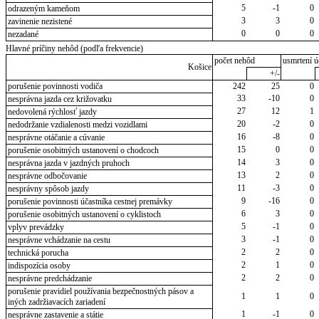
5
-1
0
odrazeným kameňom
3
3
0
zavinenie nezistené
0
0
0
nezadané
Hlavné príčiny nehôd (podľa frekvencie)
počet nehôd
usmrtení ú
Košice
+/-
porušenie povinnosti vodiča
242
25
0
33
-10
0
nesprávna jazda cez križovatku
27
12
1
nedovolená rýchlosť jazdy
20
-2
0
nedodržanie vzdialenosti medzi vozidlami
16
-8
0
nesprávne otáčanie a cúvanie
15
0
0
porušenie osobitných ustanovení o chodcoch
14
3
0
nesprávna jazda v jazdných pruhoch
13
2
0
nesprávne odbočovanie
11
-3
0
nesprávny spôsob jazdy
9
-16
0
porušenie povinnosti účastníka cestnej premávky
6
3
0
porušenie osobitných ustanovení o cyklistoch
5
-1
0
vplyv prevádzky
3
-1
0
nesprávne vchádzanie na cestu
2
2
0
technická porucha
2
1
0
indispozícia osoby
2
2
0
nesprávne predchádzanie
porušenie pravidiel používania bezpečnostných pásov a
1
1
0
iných zadržiavacích zariadení
1
-1
0
nesprávne zastavenie a státie