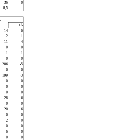
36
0
8,5
c
+/-
14
6
2
1
11
4
0
0
1
1
0
0
206
-5
0
0
199
-3
0
0
0
0
0
0
28
6
0
0
20
6
0
0
2
0
0
0
6
0
0
0