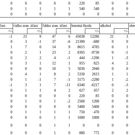
0
0
0
0
0
220
85
0
0
0
1
1
1
1
540
540
0
0
0
0
0
0
0
0
0
0
0
čast.
ťažko zran. účast.
ľahko zran. účast.
hmotná škoda
alkohol
obe
+/-
+/-
+/-
+/-
+/-
-1
23
9
47
6
45038
12286
21
3
0
3
-1
37
-6
21390
-680
0
0
1
7
0
14
9
8615
4785
6
1
0
2
1
23
2
8305
-9730
0
-1
0
2
2
4
-1
444
-1296
1
-3
0
3
1
12
1
955
825
4
2
0
0
0
10
5
5030
2940
0
0
0
4
1
8
2
5330
2615
1
1
0
1
-1
7
-1
5175
-2280
1
-2
-1
3
1
7
-11
6340
-6217
0
-3
0
1
1
4
2
627
457
2
2
0
0
0
0
0
220
85
0
0
0
1
0
1
-2
2560
1200
0
0
0
0
0
0
0
5400
5400
0
0
0
1
1
1
1
750
470
0
0
0
0
0
1
1
1000
1000
0
0
0
0
0
1
1
0
0
0
0
0
0
0
1
0
880
775
0
0