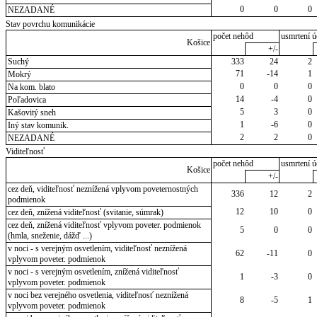
0
0
0
NEZADANÉ
Stav povrchu komunikácie
počet nehôd
usmrtení ú
Košice
+/-
Suchý
333
24
2
71
-14
1
Mokrý
0
0
0
Na kom. blato
14
-4
0
Poľadovica
5
3
0
Kašovitý sneh
1
-6
0
Iný stav komunik.
2
2
0
NEZADANÉ
Viditeľnosť
počet nehôd
usmrtení ú
Košice
+/-
cez deň, viditeľnosť neznížená vplyvom poveternostných
336
12
2
podmienok
12
10
0
cez deň, znížená viditeľnosť (svitanie, súmrak)
cez deň, znížená viditeľnosť vplyvom poveter. podmienok
5
0
0
(hmla, sneženie, dážď ...)
v noci - s verejným osvetlením, viditeľnosť neznížená
62
-11
0
vplyvom poveter. podmienok
v noci - s verejným osvetlením, znížená viditeľnosť
1
-3
0
vplyvom poveter. podmienok
v noci bez verejného osvetlenia, viditeľnosť neznížená
8
-5
1
vplyvom poveter. podmienok