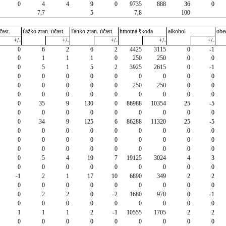
0
4
4
9
0
9735
888
36
0
7,7
5
7,8
100
čast.
ťažko zran. účast.
ľahko zran. účast.
hmotná škoda
alkohol
obe
+/-
+/-
+/-
+/-
+/-
0
6
2
6
2
4425
3115
0
-1
0
1
1
1
0
250
250
0
0
0
5
1
5
2
3925
2615
0
-1
0
0
0
0
0
0
0
0
0
0
0
0
0
0
250
250
0
0
0
0
0
0
0
0
0
0
0
0
35
9
130
0
86988
10354
25
-5
0
0
0
0
0
0
0
0
0
0
34
9
125
6
86288
11320
25
-5
0
0
0
0
0
0
0
0
0
0
0
0
0
0
0
0
0
0
0
0
0
0
0
0
0
0
0
0
5
4
19
7
19125
3024
4
3
0
0
0
0
0
0
0
0
0
-1
2
1
17
10
6890
349
2
2
0
0
0
0
0
0
0
0
0
0
2
2
0
-2
1680
970
0
-1
0
0
0
0
0
0
0
0
0
1
1
1
2
-1
10555
1705
2
2
0
0
0
0
0
0
0
0
0