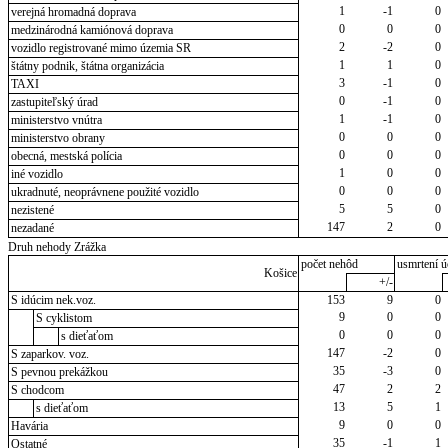
1
-1
0
verejná hromadná doprava
0
0
0
medzinárodná kamiónová doprava
2
-2
0
vozidlo registrované mimo územia SR
1
1
0
štátny podnik, štátna organizácia
3
-1
0
TAXI
0
-1
0
zastupiteľský úrad
1
-1
0
ministerstvo vnútra
0
0
0
ministerstvo obrany
0
0
0
obecná, mestská polícia
1
0
0
iné vozidlo
0
0
0
ukradnuté, neoprávnene použité vozidlo
5
5
0
nezistené
147
2
0
nezadané
Druh nehody Zrážka
počet nehôd
usmrtení ú
Košice
+/-
S idúcim nek.voz.
153
9
0
9
0
0
S cyklistom
0
0
0
s dieťaťom
147
-2
0
S zaparkov. voz.
35
-3
0
S pevnou prekážkou
47
2
2
S chodcom
13
5
1
s dieťaťom
9
0
0
Havária
35
-1
1
Ostatné