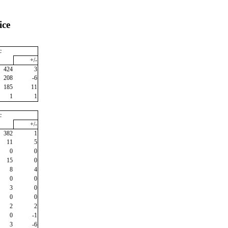
ice
c
+/-
424
3
208
-6
185
11
1
1
c
+/-
382
1
11
5
0
0
15
0
8
4
0
0
3
0
0
0
2
2
0
-1
3
-6