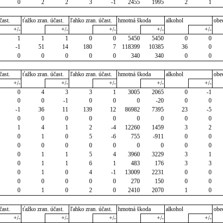
0
2
2
3
-1
2455
1995
2
1
čast.
ťažko zran. účast.
ľahko zran. účast.
hmotná škoda
alkohol
obe
+/-
+/-
+/-
+/-
+/-
1
1
1
0
0
5450
5450
0
0
-1
51
14
180
7
118399
10385
36
0
0
0
0
0
0
340
340
0
0
čast.
ťažko zran. účast.
ľahko zran. účast.
hmotná škoda
alkohol
obe
+/-
+/-
+/-
+/-
+/-
0
4
3
3
1
3005
2065
0
-1
0
0
-1
0
0
0
-20
0
0
-1
36
11
139
12
86982
7395
23
-5
0
0
0
0
0
0
0
0
0
1
4
1
2
-4
12260
1459
3
2
0
1
0
5
-6
755
-911
0
0
0
0
0
0
0
0
0
0
0
0
1
1
5
4
3960
3229
3
1
0
1
1
6
1
483
176
3
3
0
1
0
4
-1
13009
2231
0
0
0
0
0
0
0
270
150
0
0
0
1
0
2
0
2410
2070
1
0
čast.
ťažko zran. účast.
ľahko zran. účast.
hmotná škoda
alkohol
obe
+/-
+/-
+/-
+/-
+/-