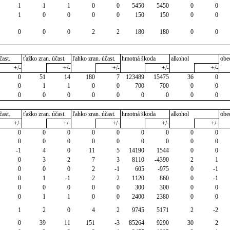
1
1
1
0
0
5450
5450
0
0
1
0
0
0
0
150
150
0
0
0
0
0
2
2
180
180
0
0
čast.
ťažko zran. účast.
ľahko zran. účast.
hmotná škoda
alkohol
obe
+/-
+/-
+/-
+/-
+/-
0
51
14
180
7
123489
15475
36
0
0
1
1
0
0
700
700
0
0
0
0
0
0
0
0
0
0
0
čast.
ťažko zran. účast.
ľahko zran. účast.
hmotná škoda
alkohol
obe
+/-
+/-
+/-
+/-
+/-
0
0
0
0
0
0
0
0
0
0
0
0
0
0
0
0
0
0
-1
4
0
11
5
14190
1544
0
0
0
3
2
7
3
8110
-4390
2
1
0
0
0
2
-1
605
-975
0
-1
0
1
-1
2
2
1120
860
0
-1
0
0
0
0
0
300
300
0
0
0
1
1
0
0
2400
2380
0
0
1
2
0
4
2
9745
5171
2
-2
0
39
11
151
-3
85264
9290
30
2