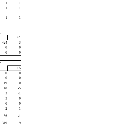
1
1
1
1
1
1
c
+/-
424
3
0
0
0
0
c
+/-
0
0
0
0
19
0
18
-5
3
-1
3
0
0
0
2
1
56
-1
319
9