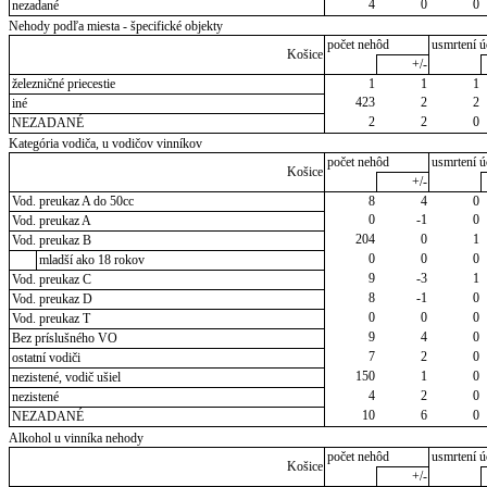
4
0
0
nezadané
Nehody podľa miesta - špecifické objekty
počet nehôd
usmrtení ú
Košice
+/-
železničné priecestie
1
1
1
423
2
2
iné
2
2
0
NEZADANÉ
Kategória vodiča, u vodičov vinníkov
počet nehôd
usmrtení ú
Košice
+/-
Vod. preukaz A do 50cc
8
4
0
0
-1
0
Vod. preukaz A
204
0
1
Vod. preukaz B
0
0
0
mladší ako 18 rokov
9
-3
1
Vod. preukaz C
8
-1
0
Vod. preukaz D
0
0
0
Vod. preukaz T
9
4
0
Bez príslušného VO
7
2
0
ostatní vodiči
150
1
0
nezistené, vodič ušiel
4
2
0
nezistené
10
6
0
NEZADANÉ
Alkohol u vinníka nehody
počet nehôd
usmrtení ú
Košice
+/-