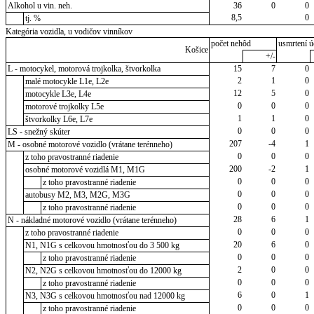
Alkohol u vin. neh.
36
0
0
8,5
0
tj. %
Kategória vozidla, u vodičov vinníkov
počet nehôd
usmrtení ú
Košice
+/-
L - motocykel, motorová trojkolka, štvorkolka
15
7
0
2
1
0
malé motocykle L1e, L2e
12
5
0
motocykle L3e, L4e
0
0
0
motorové trojkolky L5e
1
1
0
štvorkolky L6e, L7e
0
0
0
LS - snežný skúter
207
-4
1
M - osobné motorové vozidlo (vrátane terénneho)
0
0
0
z toho pravostranné riadenie
200
-2
1
osobné motorové vozidlá M1, M1G
0
0
0
z toho pravostranné riadenie
0
0
0
autobusy M2, M3, M2G, M3G
0
0
0
z toho pravostranné riadenie
28
6
1
N - nákladné motorové vozidlo (vrátane terénneho)
0
0
0
z toho pravostranné riadenie
20
6
0
N1, N1G s celkovou hmotnosťou do 3 500 kg
0
0
0
z toho pravostranné riadenie
2
0
0
N2, N2G s celkovou hmotnosťou do 12000 kg
0
0
0
z toho pravostranné riadenie
6
0
1
N3, N3G s celkovou hmotnosťou nad 12000 kg
0
0
0
z toho pravostranné riadenie