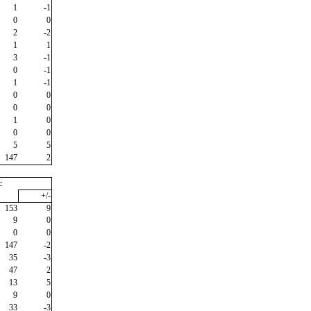
1
-1
0
0
2
-2
1
1
3
-1
0
-1
1
-1
0
0
0
0
1
0
0
0
5
5
147
2
c
+/-
153
9
9
0
0
0
147
-2
35
-3
47
2
13
5
9
0
33
-3