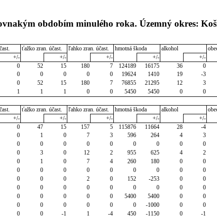
 rovnakým obdobím minulého roka. Územný okres: Koš
čast.
ťažko zran. účast.
ľahko zran. účast.
hmotná škoda
alkohol
obe
+/-
+/-
+/-
+/-
+/-
0
52
15
180
7
124189
16175
36
0
0
0
0
0
0
19624
1410
19
-3
0
52
15
180
7
76855
21295
12
3
1
1
1
0
0
5450
5450
0
0
čast.
ťažko zran. účast.
ľahko zran. účast.
hmotná škoda
alkohol
obe
+/-
+/-
+/-
+/-
+/-
0
47
15
157
5
115876
11664
28
-4
0
1
0
7
3
596
264
4
3
0
0
0
0
0
0
0
0
0
0
3
0
12
2
955
625
4
2
0
1
0
7
4
260
180
0
0
0
0
0
0
0
0
0
0
0
0
0
0
2
0
152
-253
0
0
0
0
0
0
0
0
0
0
0
0
0
0
0
0
5400
5400
0
0
0
0
0
0
0
0
-1000
0
0
0
0
-1
1
-4
450
-1150
0
-1