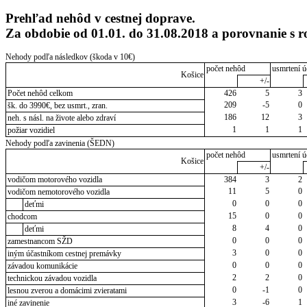
Prehľad nehôd v cestnej doprave.
Za obdobie od 01.01. do 31.08.2018 a porovnanie s
Nehody podľa následkov (škoda v 10€)
počet nehôd
usmrtení ú
Košice
+/-
Počet nehôd celkom
426
5
3
209
-5
0
šk. do 3990€, bez usmrt., zran.
186
12
3
neh. s násl. na živote alebo zdraví
1
1
1
požiar vozidiel
Nehody podľa zavinenia (ŠEDN)
počet nehôd
usmrtení ú
Košice
+/-
vodičom motorového vozidla
384
3
2
11
5
0
vodičom nemotorového vozidla
0
0
0
deťmi
15
0
0
chodcom
8
4
0
deťmi
0
0
0
zamestnancom SŽD
3
0
0
iným účastníkom cestnej premávky
0
0
0
závadou komunikácie
2
2
0
technickou závadou vozidla
0
-1
0
lesnou zverou a domácimi zvieratami
3
-6
1
iné zavinenie