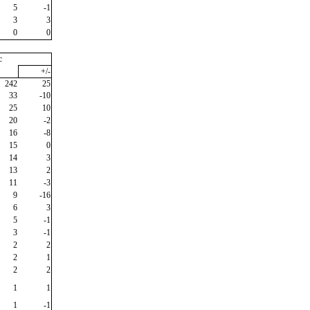
5
-1
3
3
0
0
c
+/-
242
25
33
-10
25
10
20
-2
16
-8
15
0
14
3
13
2
11
-3
9
-16
6
3
5
-1
3
-1
2
2
2
1
2
2
1
1
1
-1