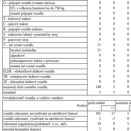
0
0
0
O - prípojné vozidlo (vrátane návesa)
0
0
0
O1, s celkovou hmotnosťou do 750 kg
0
0
0
ostatné prípojné vozidlo
0
0
0
T - kolesový traktor
0
0
0
C - pásový traktor
0
0
0
R - prípojné vozidlo traktora
0
0
0
S - traktorom ťahaný vymeniteľný stroj
0
0
0
P - pracovný stroj
11
4
0
V - iné cestné vozidlo
11
4
0
bicykel, kolobežka
0
0
0
záprahové
0
0
0
jednonápravový traktor s prívesom
0
0
0
ostatné iné cestné vozidlo
1
0
0
ELEK - električkové dráhové vozidlo
0
0
0
TR - trolejbusové dráhové vozidlo
0
0
0
ZE - železničné dráhové vozidlo
148
2
0
nezistený druh cestného vozidla
1
1
0
nezadané
Prevádzkovateľ vozidla, u vodičov vinníkov
počet nehôd
usmrtení ú
Košice
+/-
vozidlo súkromné, nevyužívané na zárobkovú činnosť
191
17
1
2
-2
0
vozidlo súkromné, využívané na zárobkovú činnosť
54
0
1
súkromná organizácia (podnikateľ, s.r.o., atď)
5
0
0
mestská hromadná doprava