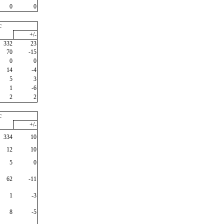
0
0
c
+/-
332
23
70
-15
0
0
14
-4
5
3
1
-6
2
2
c
+/-
334
10
12
10
5
0
62
-11
1
-3
8
-5