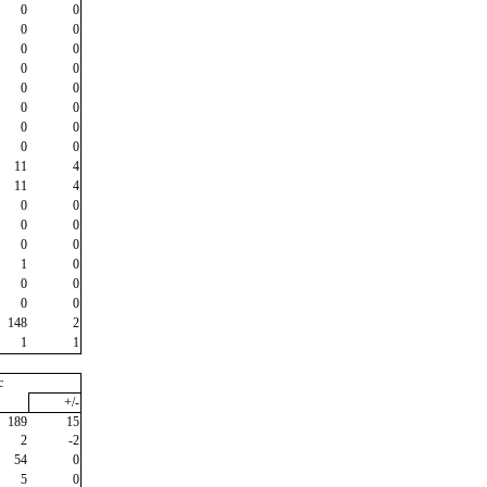
0
0
0
0
0
0
0
0
0
0
0
0
0
0
0
0
11
4
11
4
0
0
0
0
0
0
1
0
0
0
0
0
148
2
1
1
c
+/-
189
15
2
-2
54
0
5
0