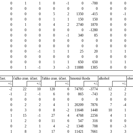
0
1
1
0
-1
0
-700
0
0
0
0
0
0
0
0
0
0
0
0
0
0
5
2
1350
-415
0
-1
0
0
0
1
1
150
150
0
0
0
1
0
4
2
2740
1870
0
0
0
0
0
0
0
0
-1280
0
0
0
0
0
0
-1
340
85
0
0
0
0
0
0
0
0
0
0
0
0
0
0
0
0
0
0
0
0
0
0
-1
1
1
25
20
1
1
0
0
0
0
0
0
0
0
0
0
0
0
1
1
650
650
1
1
0
1
-1
3
-3
11888
1305
0
0
čast.
ťažko zran. účast.
ľahko zran. účast.
hmotná škoda
alkohol
obe
+/-
+/-
+/-
+/-
+/-
-2
22
10
120
6
74795
-3774
12
2
-1
2
-1
6
0
865
-743
2
2
0
0
0
0
0
0
0
0
0
0
2
2
4
1
20209
7876
7
-4
0
3
0
8
-2
11648
1448
10
1
1
15
-1
27
4
4768
2256
4
1
1
2
0
11
6
547
316
0
0
0
2
1
4
-2
1348
708
0
-3
1
8
3
17
0
11421
7661
3
3