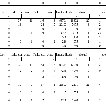
0
0
0
0
0
0
0
0
0
čast.
ťažko zran. účast.
ľahko zran. účast.
hmotná škoda
alkohol
obe
+/-
+/-
+/-
+/-
+/-
-1
37
11
146
18
98761
18802
25
-1
1
13
4
24
-15
20103
-5475
8
2
0
0
0
0
0
0
0
0
0
0
2
1
9
6
4225
3333
1
-3
0
0
0
1
0
550
150
1
1
0
0
-1
0
-2
210
-975
1
1
0
0
0
0
0
340
340
0
0
čast.
ťažko zran. účast.
ľahko zran. účast.
hmotná škoda
alkohol
obe
+/-
+/-
+/-
+/-
+/-
0
39
10
153
13
93344
12039
11
-2
0
2
2
5
4
4245
4040
0
0
0
0
0
3
-2
2660
950
1
1
0
10
6
17
-1
21895
2151
22
4
0
0
-2
0
-2
5
-1555
1
-1
0
1
-1
2
-5
1700
-1790
1
-2