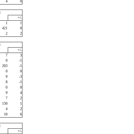
4
0
c
+/-
1
1
421
0
2
2
c
+/-
7
3
0
-1
203
-1
0
0
9
-3
8
-1
0
0
9
4
7
2
150
1
4
2
10
6
c
+/-