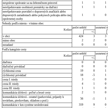
1
1
1
nesprávne správanie sa na železničnom priecestí
1
1
1
nerešpektovanie osobitosti premávky na diaľnici
nerešpektovanie pravidiel o dopravných značkách alebo
1
1
0
dopravných zariadeniach alebo pokynoch policajta alebo inej
oprávnenej osoby
Nehody podľa miesta - v/mimo obec
počet nehôd
usmrtení ú
Košice
+/-
v obci
424
3
3
2
2
0
mimo obec
0
0
0
nezadané
Podľa kategórie cesty
počet nehôd
usmrtení ú
Košice
+/-
diaľnica
0
0
0
0
0
0
diaľničný privádzač
19
0
1
rýchlostná cesta
18
-5
1
rýchlostný privádzač
3
-1
0
cesta I. triedy
4
1
0
cesta II. triedy
1
1
0
cesta III. triedy
2
1
0
komunikácia účelová - poľné a lesné cesty
komunikácia účelová - ostatné (parkoviská, príjazdy k
56
-1
1
továrňam, pieskovňam, skladom a pod.)
319
9
0
komunikácia v km systéme nesledovaná