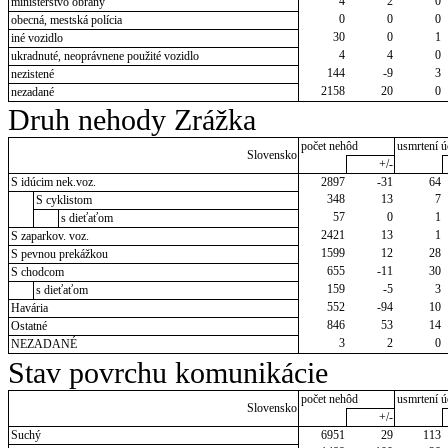
4
2
0
ministerstvo obrany
0
0
0
obecná, mestská polícia
30
0
1
iné vozidlo
4
4
0
ukradnuté, neoprávnene použité vozidlo
144
-9
3
nezistené
2158
20
0
nezadané
Druh nehody Zrážka
počet nehôd
usmrtení ú
Slovensko
+/-
S idúcim nek.voz.
2897
-31
64
348
13
7
S cyklistom
57
0
1
s dieťaťom
2421
13
1
S zaparkov. voz.
1599
12
28
S pevnou prekážkou
655
-11
30
S chodcom
159
-5
3
s dieťaťom
552
-94
10
Havária
846
53
14
Ostatné
3
2
0
NEZADANÉ
Stav povrchu komunikácie
počet nehôd
usmrtení ú
Slovensko
+/-
Suchý
6951
29
113