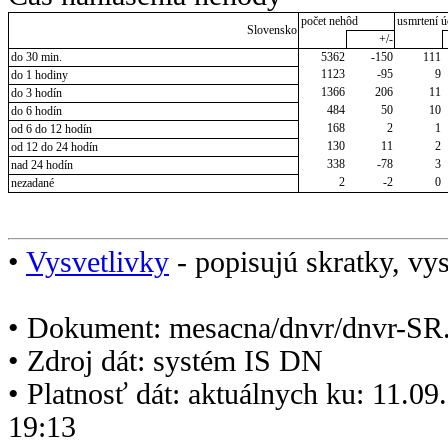
počet nehôd
usmrtení ú
Slovensko
+/-
do 30 min.
5362
-150
111
1123
-95
9
do 1 hodiny
1366
206
11
do 3 hodín
484
50
10
do 6 hodín
168
2
1
od 6 do 12 hodín
130
11
2
od 12 do 24 hodín
338
-78
3
nad 24 hodín
2
-2
0
nezadané
•
Vysvetlivky
- popisujú skratky, vys
• Dokument: mesacna/dnvr/dnvr-SR
• Zdroj dát: systém IS DN
• Platnosť dát: aktuálnych ku: 11.0
19:13