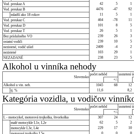
42
5
1
Vod. preukaz A
4476
-47
92
Vod. preukaz B
11
5
1
mladší ako 18 rokov
464
-78
11
Vod. preukaz C
101
8
5
Vod. preukaz D
26
5
1
Vod. preukaz T
239
26
3
Bez príslušného VO
239
10
5
ostatní vodiči
2409
-4
2
nezistené, vodič ušiel
103
29
1
nezistené
238
23
5
NEZADANÉ
Alkohol u vinníka nehody
počet nehôd
usmrtení ú
Slovensko
+/-
Alkohol u vin. neh.
1045
68
12
11,6
8,2
tj. %
Kategória vozidla, u vodičov vinník
počet nehôd
usmrtení ú
Slovensko
+/-
L - motocykel, motorová trojkolka, štvorkolka
307
24
12
62
5
2
malé motocykle L1e, L2e
229
17
10
motocykle L3e, L4e
0
0
0
motorové trojkolky L5e