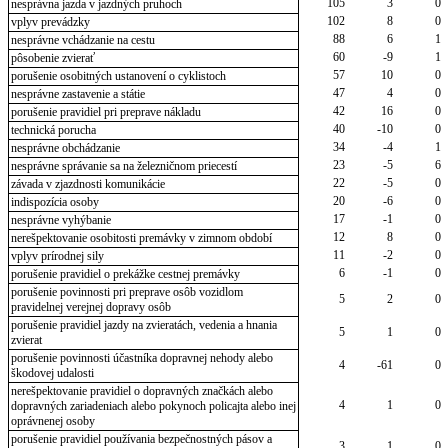
105
3
0
nesprávna jazda v jazdných pruhoch
102
8
0
vplyv prevádzky
88
6
1
nesprávne vchádzanie na cestu
60
-9
1
pôsobenie zvierať
57
10
0
porušenie osobitných ustanovení o cyklistoch
47
4
0
nesprávne zastavenie a státie
42
16
0
porušenie pravidiel pri preprave nákladu
40
-10
0
technická porucha
34
-4
1
nesprávne obchádzanie
23
-5
6
nesprávne správanie sa na železničnom priecestí
22
-5
0
závada v zjazdnosti komunikácie
20
-6
0
indispozícia osoby
17
-1
0
nesprávne vyhýbanie
12
8
0
nerešpektovanie osobitosti premávky v zimnom období
11
-2
0
vplyv prírodnej sily
6
-1
0
porušenie pravidiel o prekážke cestnej premávky
porušenie povinnosti pri preprave osôb vozidlom
5
2
0
pravidelnej verejnej dopravy osôb
porušenie pravidiel jazdy na zvieratách, vedenia a hnania
5
1
0
zvierat
porušenie povinnosti účastníka dopravnej nehody alebo
4
-61
0
škodovej udalosti
nerešpektovanie pravidiel o dopravných značkách alebo
4
1
0
dopravných zariadeniach alebo pokynoch policajta alebo inej
oprávnenej osoby
porušenie pravidiel používania bezpečnostných pásov a
3
1
0