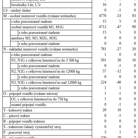
16
2
0
štvorkolky L6e, L7e
0
-1
0
LS - snežný skúter
4770
-53
93
M - osobné motorové vozidlo (vrátane terénneho)
15
5
0
z toho pravostranné riadenie
4712
-47
90
osobné motorové vozidlá M1, M1G
15
5
0
z toho pravostranné riadenie
0
0
0
autobusy M2, M3, M2G, M3G
0
0
0
z toho pravostranné riadenie
781
-27
20
N - nákladné motorové vozidlo (vrátane terénneho)
1
0
0
z toho pravostranné riadenie
501
26
16
N1, N1G s celkovou hmotnosťou do 3 500 kg
0
-1
0
z toho pravostranné riadenie
57
-12
0
N2, N2G s celkovou hmotnosťou do 12000 kg
0
0
0
z toho pravostranné riadenie
224
-40
4
N3, N3G s celkovou hmotnosťou nad 12000 kg
1
1
0
z toho pravostranné riadenie
1
-1
0
O - prípojné vozidlo (vrátane návesa)
1
0
0
O1, s celkovou hmotnosťou do 750 kg
0
-1
0
ostatné prípojné vozidlo
28
10
0
T - kolesový traktor
0
-1
0
C - pásový traktor
0
0
0
R - prípojné vozidlo traktora
0
0
0
S - traktorom ťahaný vymeniteľný stroj
5
1
0
P - pracovný stroj
326
28
7
V - iné cestné vozidlo