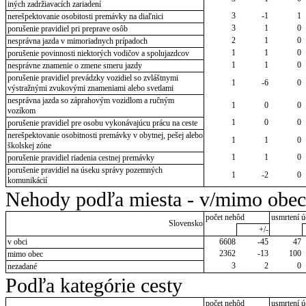
iných zadržiavacích zariadení
3
-1
1
nerešpektovanie osobitosti premávky na diaľnici
3
1
0
porušenie pravidiel pri preprave osôb
2
1
0
nesprávna jazda v mimoriadnych prípadoch
1
1
0
porušenie povinnosti niektorých vodičov a spolujazdcov
1
1
0
nesprávne znamenie o zmene smeru jazdy
porušenie pravidiel prevádzky vozidiel so zvláštnymi
1
-6
0
výstražnými zvukovými znameniami alebo svetlami
nesprávna jazda so záprahovým vozidlom a ručným
1
0
0
vozíkom
1
0
0
porušenie pravidiel pre osobu vykonávajúcu prácu na ceste
nerešpektovanie osobitnosti premávky v obytnej, pešej alebo
1
1
0
školskej zóne
1
1
0
porušenie pravidiel riadenia cestnej premávky
porušenie pravidiel na úseku správy pozemných
1
-2
0
komunikácií
Nehody podľa miesta - v/mimo obec
počet nehôd
usmrtení ú
Slovensko
+/-
v obci
6608
-45
47
2362
-13
100
mimo obec
3
2
0
nezadané
Podľa kategórie cesty
počet nehôd
usmrtení ú