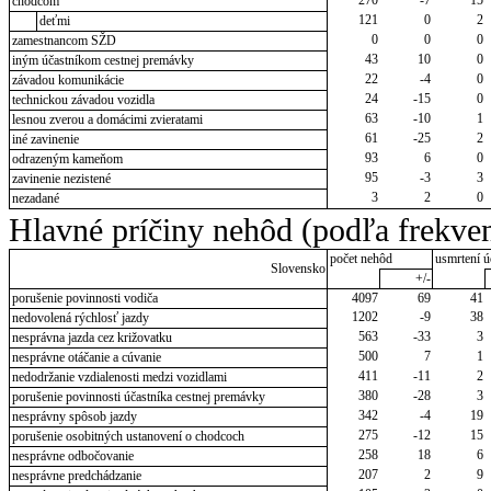
270
-7
15
chodcom
121
0
2
deťmi
0
0
0
zamestnancom SŽD
43
10
0
iným účastníkom cestnej premávky
22
-4
0
závadou komunikácie
24
-15
0
technickou závadou vozidla
63
-10
1
lesnou zverou a domácimi zvieratami
61
-25
2
iné zavinenie
93
6
0
odrazeným kameňom
95
-3
3
zavinenie nezistené
3
2
0
nezadané
Hlavné príčiny nehôd (podľa frekven
počet nehôd
usmrtení ú
Slovensko
+/-
porušenie povinnosti vodiča
4097
69
41
1202
-9
38
nedovolená rýchlosť jazdy
563
-33
3
nesprávna jazda cez križovatku
500
7
1
nesprávne otáčanie a cúvanie
411
-11
2
nedodržanie vzdialenosti medzi vozidlami
380
-28
3
porušenie povinnosti účastníka cestnej premávky
342
-4
19
nesprávny spôsob jazdy
275
-12
15
porušenie osobitných ustanovení o chodcoch
258
18
6
nesprávne odbočovanie
207
2
9
nesprávne predchádzanie