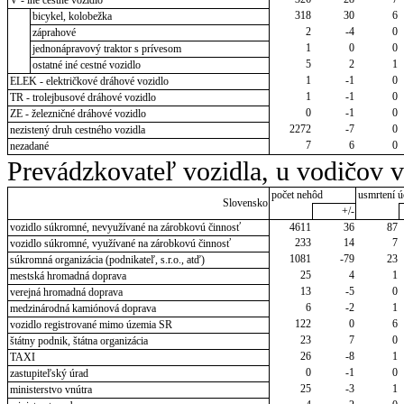
318
30
6
bicykel, kolobežka
2
-4
0
záprahové
1
0
0
jednonápravový traktor s prívesom
5
2
1
ostatné iné cestné vozidlo
1
-1
0
ELEK - električkové dráhové vozidlo
1
-1
0
TR - trolejbusové dráhové vozidlo
0
-1
0
ZE - železničné dráhové vozidlo
2272
-7
0
nezistený druh cestného vozidla
7
6
0
nezadané
Prevádzkovateľ vozidla, u vodičov 
počet nehôd
usmrtení ú
Slovensko
+/-
vozidlo súkromné, nevyužívané na zárobkovú činnosť
4611
36
87
233
14
7
vozidlo súkromné, využívané na zárobkovú činnosť
1081
-79
23
súkromná organizácia (podnikateľ, s.r.o., atď)
25
4
1
mestská hromadná doprava
13
-5
0
verejná hromadná doprava
6
-2
1
medzinárodná kamiónová doprava
122
0
6
vozidlo registrované mimo územia SR
23
7
0
štátny podnik, štátna organizácia
26
-8
1
TAXI
0
-1
0
zastupiteľský úrad
25
-3
1
ministerstvo vnútra