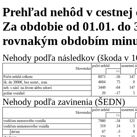
Prehľad nehôd v cestnej
Za obdobie od 01.01. do 
rovnakým obdobím minul
Nehody podľa následkov (škoda v 1
počet nehôd
usmrtení ú
Slovensko
+/-
Počet nehôd celkom
8973
-56
147
4604
75
0
šk. do 3990€, bez usmrt., zran.
3449
-64
147
neh. s násl. na živote alebo zdraví
20
-17
5
požiar vozidiel
Nehody podľa zavinenia (ŠEDN)
počet nehôd
usmrtení ú
Slovensko
+/-
vodičom motorového vozidla
7980
-34
121
319
24
5
vodičom nemotorového vozidla
67
-3
0
deťmi