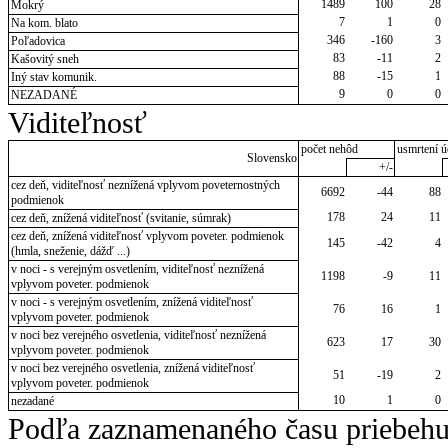
1489
100
28
Mokrý
7
1
0
Na kom. blato
346
-160
3
Poľadovica
83
-11
2
Kašovitý sneh
88
-15
1
Iný stav komunik.
9
0
0
NEZADANÉ
Viditeľnosť
počet nehôd
usmrtení ú
Slovensko
+/-
cez deň, viditeľnosť neznížená vplyvom poveternostných
6692
-44
88
podmienok
178
24
11
cez deň, znížená viditeľnosť (svitanie, súmrak)
cez deň, znížená viditeľnosť vplyvom poveter. podmienok
145
-42
4
(hmla, sneženie, dážď ...)
v noci - s verejným osvetlením, viditeľnosť neznížená
1198
-9
11
vplyvom poveter. podmienok
v noci - s verejným osvetlením, znížená viditeľnosť
76
16
1
vplyvom poveter. podmienok
v noci bez verejného osvetlenia, viditeľnosť neznížená
623
17
30
vplyvom poveter. podmienok
v noci bez verejného osvetlenia, znížená viditeľnosť
51
-19
2
vplyvom poveter. podmienok
10
1
0
nezadané
Podľa zaznamenaného času priebehu