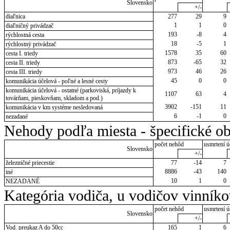
Slovensko
+/-
diaľnica
277
29
9
1
1
0
diaľničný privádzač
193
-8
4
rýchlostná cesta
18
-5
1
rýchlostný privádzač
1578
35
60
cesta I. triedy
873
-65
32
cesta II. triedy
973
46
26
cesta III. triedy
45
0
0
komunikácia účelová - poľné a lesné cesty
komunikácia účelová - ostatné (parkoviská, príjazdy k
1107
63
4
továrňam, pieskovňam, skladom a pod.)
3902
-151
11
komunikácia v km systéme nesledovaná
6
-1
0
nezadané
Nehody podľa miesta - špecifické ob
počet nehôd
usmrtení ú
Slovensko
+/-
železničné priecestie
77
-14
7
8886
-43
140
iné
10
1
0
NEZADANÉ
Kategória vodiča, u vodičov vinník
počet nehôd
usmrtení ú
Slovensko
+/-
Vod. preukaz A do 50cc
165
1
6