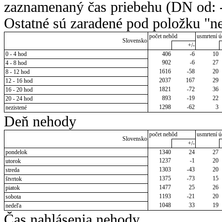
zaznamenaný čas priebehu (DN od: -
Ostatné sú zaradené pod položku "ne
počet nehôd
usmrtení ú
Slovensko
+/-
0 - 4 hod
406
-6
10
902
-6
27
4 - 8 hod
1616
-58
20
8 - 12 hod
2037
167
29
12 - 16 hod
1821
-72
36
16 - 20 hod
893
-19
22
20 - 24 hod
1298
-62
3
nezistené
Deň nehody
počet nehôd
usmrtení ú
Slovensko
+/-
pondelok
1340
24
27
1237
-1
20
utorok
1303
-43
20
streda
1375
-73
15
štvrtok
1477
25
26
piatok
1193
-21
20
sobota
1048
33
19
nedeľa
Čas nahlásenia nehody