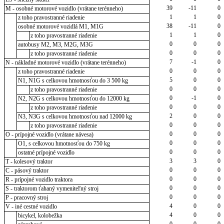
39
-11
0
M - osobné motorové vozidlo (vrátane terénneho)
1
1
0
z toho pravostranné riadenie
38
-11
0
osobné motorové vozidlá M1, M1G
1
1
0
z toho pravostranné riadenie
0
0
0
autobusy M2, M3, M2G, M3G
0
0
0
z toho pravostranné riadenie
7
-1
0
N - nákladné motorové vozidlo (vrátane terénneho)
0
0
0
z toho pravostranné riadenie
5
0
0
N1, N1G s celkovou hmotnosťou do 3 500 kg
0
0
0
z toho pravostranné riadenie
0
-1
0
N2, N2G s celkovou hmotnosťou do 12000 kg
0
0
0
z toho pravostranné riadenie
2
0
0
N3, N3G s celkovou hmotnosťou nad 12000 kg
0
0
0
z toho pravostranné riadenie
0
0
0
O - prípojné vozidlo (vrátane návesa)
0
0
0
O1, s celkovou hmotnosťou do 750 kg
0
0
0
ostatné prípojné vozidlo
3
3
0
T - kolesový traktor
0
0
0
C - pásový traktor
0
0
0
R - prípojné vozidlo traktora
0
0
0
S - traktorom ťahaný vymeniteľný stroj
0
0
0
P - pracovný stroj
4
0
0
V - iné cestné vozidlo
4
0
0
bicykel, kolobežka
0
0
0