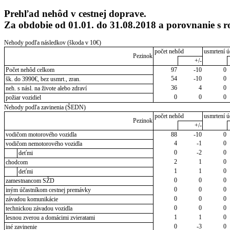
Prehľad nehôd v cestnej doprave.
Za obdobie od 01.01. do 31.08.2018 a porovnanie s 
Nehody podľa následkov (škoda v 10€)
počet nehôd
usmrtení ú
Pezinok
+/-
Počet nehôd celkom
97
-10
0
54
-10
0
šk. do 3990€, bez usmrt., zran.
36
4
0
neh. s násl. na živote alebo zdraví
0
0
0
požiar vozidiel
Nehody podľa zavinenia (ŠEDN)
počet nehôd
usmrtení ú
Pezinok
+/-
vodičom motorového vozidla
88
-10
0
4
-1
0
vodičom nemotorového vozidla
0
-2
0
deťmi
2
1
0
chodcom
1
1
0
deťmi
0
0
0
zamestnancom SŽD
0
0
0
iným účastníkom cestnej premávky
0
0
0
závadou komunikácie
0
0
0
technickou závadou vozidla
1
1
0
lesnou zverou a domácimi zvieratami
0
-3
0
iné zavinenie