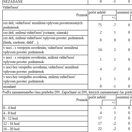
0
-1
0
NEZADANÉ
Viditeľnosť
počet nehôd
usmrtení ú
Pezinok
+/-
cez deň, viditeľnosť neznížená vplyvom poveternostných
75
-7
0
podmienok
2
1
0
cez deň, znížená viditeľnosť (svitanie, súmrak)
cez deň, znížená viditeľnosť vplyvom poveter. podmienok
0
0
0
(hmla, sneženie, dážď ...)
v noci - s verejným osvetlením, viditeľnosť neznížená
14
2
0
vplyvom poveter. podmienok
v noci - s verejným osvetlením, znížená viditeľnosť
1
1
0
vplyvom poveter. podmienok
v noci bez verejného osvetlenia, viditeľnosť neznížená
4
-7
0
vplyvom poveter. podmienok
v noci bez verejného osvetlenia, znížená viditeľnosť
1
1
0
vplyvom poveter. podmienok
0
-1
0
nezadané
Podľa zaznamenaného času priebehu DN. Započítané sú DN, ktorých zaznamenaný čas priebeh
počet nehôd
usmrtení ú
Pezinok
+/-
0 - 4 hod
5
-1
0
4
1
0
4 - 8 hod
17
2
0
8 - 12 hod
17
-2
0
12 - 16 hod
22
-2
0
16 - 20 hod