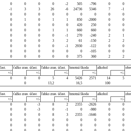
0
0
0
0
-2
505
-796
0
0
-1
3
3
26
-6
24736
5346
7
-1
0
0
0
0
0
0
0
0
0
0
1
0
1
1
850
-2000
0
0
0
0
0
0
0
420
250
0
0
0
0
0
1
1
660
660
0
0
0
0
0
0
-1
270
-240
2
1
0
0
0
3
2
61
-150
2
2
0
0
0
0
-1
2930
-122
0
0
0
0
0
0
0
0
-105
0
0
0
0
0
0
0
375
360
2
2
čast.
ťažko zran. účast.
ľahko zran. účast.
hmotná škoda
alkohol
obe
+/-
+/-
+/-
+/-
+/-
0
0
0
5
4
5426
2571
14
5
0
13,2
16,5
100
čast.
ťažko zran. účast.
ľahko zran. účast.
hmotná škoda
alkohol
obe
+/-
+/-
+/-
+/-
+/-
0
0
-3
8
2
2355
-2626
0
0
0
0
-3
0
-1
0
-980
0
0
0
0
0
8
3
2355
-1646
0
0
0
0
0
0
0
0
0
0
0
0
0
0
0
0
0
0
0
0
0
0
0
0
0
0
0
0
0