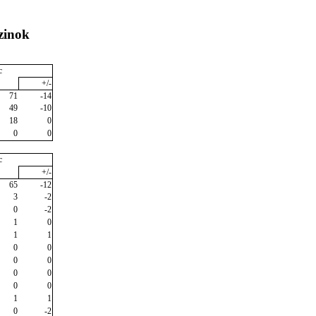
zinok
c
+/-
71
-14
49
-10
18
0
0
0
c
+/-
65
-12
3
-2
0
-2
1
0
1
1
0
0
0
0
0
0
0
0
1
1
0
-2