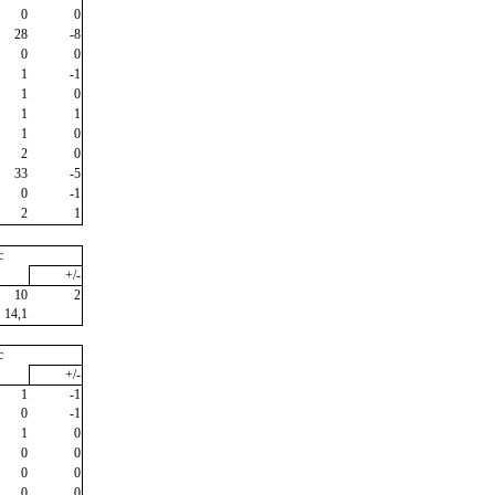
0
0
28
-8
0
0
1
-1
1
0
1
1
1
0
2
0
33
-5
0
-1
2
1
c
+/-
10
2
14,1
c
+/-
1
-1
0
-1
1
0
0
0
0
0
0
0