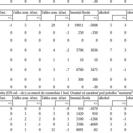
0
0
0
0
0
0
-30
0
0
čast.
ťažko zran. účast.
ľahko zran. účast.
hmotná škoda
alkohol
obe
+/-
+/-
+/-
+/-
+/-
-1
5
1
29
3
19811
-5008
5
3
0
0
0
0
-1
250
-350
0
0
0
0
0
0
0
0
0
0
0
0
0
0
4
-2
5796
3036
7
3
0
0
0
1
1
10
10
0
0
0
0
0
3
-7
6760
3475
2
-1
0
0
0
1
1
300
300
0
0
0
0
0
0
0
0
-30
0
0
u (DN od: - do:) sa zmestí do rozmedzia 1 hod. Ostatné sú zaradené pod položku "nezistené
čast.
ťažko zran. účast.
ľahko zran. účast.
hmotná škoda
alkohol
obe
+/-
+/-
+/-
+/-
+/-
0
0
0
1
-9
910
-1870
2
0
0
1
0
3
0
1420
910
0
0
-1
2
2
8
1
5100
-1266
0
-1
0
1
-1
9
2
3596
-4669
3
3
0
1
0
12
-1
8691
-82
3
0