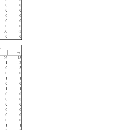
0
0
0
0
0
0
0
0
0
0
30
-3
0
0
c
+/-
26
-18
1
-2
9
5
0
0
1
1
0
0
1
1
0
0
0
0
0
0
0
0
0
0
0
0
1
1