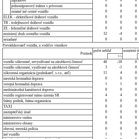
záprahové
0
0
0
jednonápravový traktor s prívesom
0
0
0
ostatné iné cestné vozidlo
0
0
0
ELEK - električkové dráhové vozidlo
0
0
0
TR - trolejbusové dráhové vozidlo
0
0
0
ZE - železničné dráhové vozidlo
32
-4
0
nezistený druh cestného vozidla
0
0
0
nezadané
Prevádzkovateľ vozidla, u vodičov vinníkov
počet nehôd
usmrtení ú
Pezinok
+/-
vozidlo súkromné, nevyužívané na zárobkovú činnosť
40
-18
0
3
-1
0
vozidlo súkromné, využívané na zárobkovú činnosť
11
4
0
súkromná organizácia (podnikateľ, s.r.o., atď)
0
0
0
mestská hromadná doprava
1
1
0
verejná hromadná doprava
0
0
0
medzinárodná kamiónová doprava
4
4
0
vozidlo registrované mimo územia SR
0
0
0
štátny podnik, štátna organizácia
0
0
0
TAXI
0
0
0
zastupiteľský úrad
0
0
0
ministerstvo vnútra
0
0
0
ministerstvo obrany
0
0
0
obecná, mestská polícia
1
1
0
iné vozidlo