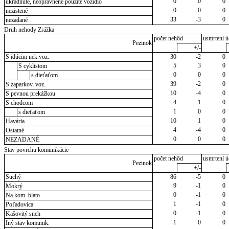
0
0
0
ukradnuté, neoprávnene použité vozidlo
0
0
0
nezistené
33
-3
0
nezadané
Druh nehody Zrážka
počet nehôd
usmrtení ú
Pezinok
+/-
S idúcim nek.voz.
30
-2
0
5
3
0
S cyklistom
0
0
0
s dieťaťom
39
-2
0
S zaparkov. voz.
10
-4
0
S pevnou prekážkou
4
1
0
S chodcom
1
0
0
s dieťaťom
10
1
0
Havária
4
-4
0
Ostatné
0
0
0
NEZADANÉ
Stav povrchu komunikácie
počet nehôd
usmrtení ú
Pezinok
+/-
Suchý
86
-5
0
9
-1
0
Mokrý
0
-1
0
Na kom. blato
1
-1
0
Poľadovica
0
-1
0
Kašovitý sneh
1
0
0
Iný stav komunik.