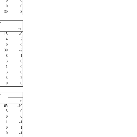
0
0
0
0
30
-3
c
+/-
15
-9
4
2
0
0
39
-2
8
-1
3
0
1
0
3
0
3
-2
0
0
c
+/-
65
-10
5
0
0
0
1
-1
0
-1
0
-1