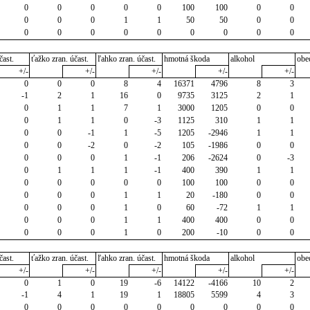
0
0
0
0
0
100
100
0
0
0
0
0
1
1
50
50
0
0
0
0
0
0
0
0
0
0
0
čast.
ťažko zran. účast.
ľahko zran. účast.
hmotná škoda
alkohol
obe
+/-
+/-
+/-
+/-
+/-
0
0
0
8
4
16371
4796
8
3
-1
2
1
16
0
9735
3125
2
1
0
1
1
7
1
3000
1205
0
0
0
1
1
0
-3
1125
310
1
1
0
0
-1
1
-5
1205
-2946
1
1
0
0
-2
0
-2
105
-1986
0
0
0
0
0
1
-1
206
-2624
0
-3
0
1
1
1
-1
400
390
1
1
0
0
0
0
0
100
100
0
0
0
0
0
1
1
20
-180
0
0
0
0
0
1
0
60
-72
1
1
0
0
0
1
1
400
400
0
0
0
0
0
1
0
200
-10
0
0
čast.
ťažko zran. účast.
ľahko zran. účast.
hmotná škoda
alkohol
obe
+/-
+/-
+/-
+/-
+/-
0
1
0
19
-6
14122
-4166
10
2
-1
4
1
19
1
18805
5599
4
3
0
0
0
0
0
0
0
0
0