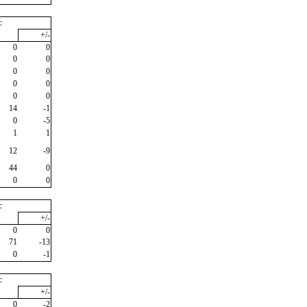
c
+/-
0
0
0
0
0
0
0
0
0
0
14
-1
0
-5
1
1
12
-9
44
0
0
0
c
+/-
0
0
71
-13
0
-1
c
+/-
0
-2