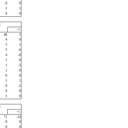
0
0
1
1
0
0
c
+/-
48
5
4
0
5
2
5
-6
4
-6
1
0
1
-3
1
0
0
0
1
1
0
-2
0
0
1
0
c
+/-
71
-14
0
0
0
0