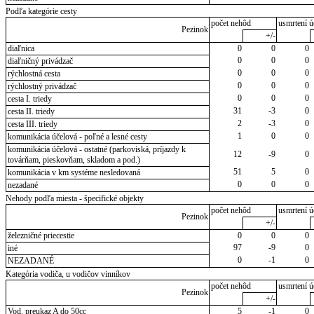
Podľa kategórie cesty
počet nehôd
usmrtení ú
Pezinok
+/-
diaľnica
0
0
0
0
0
0
diaľničný privádzač
0
0
0
rýchlostná cesta
0
0
0
rýchlostný privádzač
0
0
0
cesta I. triedy
31
-3
0
cesta II. triedy
2
-3
0
cesta III. triedy
1
0
0
komunikácia účelová - poľné a lesné cesty
komunikácia účelová - ostatné (parkoviská, príjazdy k
12
-9
0
továrňam, pieskovňam, skladom a pod.)
51
5
0
komunikácia v km systéme nesledovaná
0
0
0
nezadané
Nehody podľa miesta - špecifické objekty
počet nehôd
usmrtení ú
Pezinok
+/-
železničné priecestie
0
0
0
97
-9
0
iné
0
-1
0
NEZADANÉ
Kategória vodiča, u vodičov vinníkov
počet nehôd
usmrtení ú
Pezinok
+/-
Vod. preukaz A do 50cc
5
-1
0