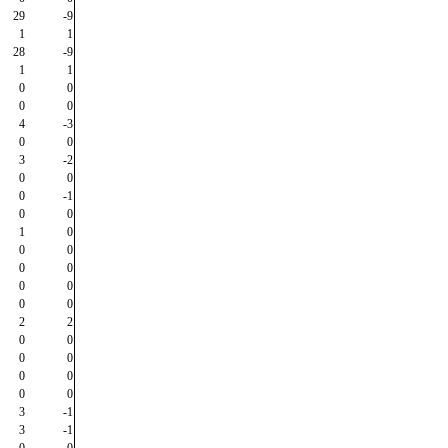
29
-9
1
1
28
-9
1
1
0
0
0
0
4
-3
0
0
3
-2
0
0
0
-1
0
0
1
0
0
0
0
0
0
0
0
0
2
2
0
0
0
0
0
0
0
0
3
-1
3
-1
0
0