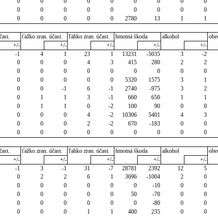
0
0
0
0
0
0
0
0
0
0
0
0
0
0
0
0
0
0
0
0
0
0
0
2780
13
1
1
čast.
ťažko zran. účast.
ľahko zran. účast.
hmotná škoda
alkohol
obe
+/-
+/-
+/-
+/-
+/-
-1
4
1
23
1
13231
-5035
3
-2
0
0
0
4
3
415
280
2
2
0
0
0
0
0
0
0
0
0
0
0
0
0
0
5320
1575
3
1
0
0
-1
6
-1
2740
-975
3
2
0
1
1
3
-1
660
650
1
1
0
1
1
0
-2
100
90
0
0
0
0
0
4
-2
10306
5401
4
3
0
0
0
2
-2
670
-183
0
0
0
0
0
0
0
0
0
0
0
čast.
ťažko zran. účast.
ľahko zran. účast.
hmotná škoda
alkohol
obe
+/-
+/-
+/-
+/-
+/-
-1
3
-1
31
-7
28781
2392
12
5
0
2
2
6
1
3696
-1004
2
0
0
0
0
0
0
0
-10
0
0
0
0
0
0
0
50
-70
0
0
0
0
0
0
0
0
-80
0
0
0
0
0
1
1
400
235
0
0