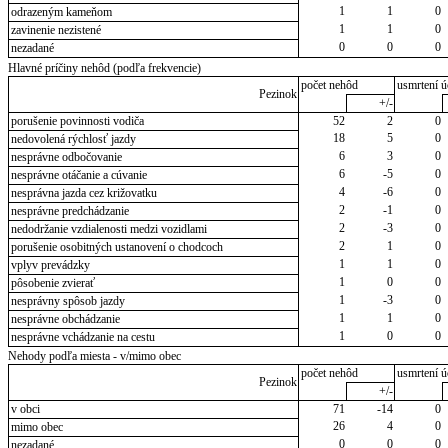
1
1
0
odrazeným kameňom
1
1
0
zavinenie nezistené
0
0
0
nezadané
Hlavné príčiny nehôd (podľa frekvencie)
počet nehôd
usmrtení ú
Pezinok
+/-
porušenie povinnosti vodiča
52
2
0
18
5
0
nedovolená rýchlosť jazdy
6
3
0
nesprávne odbočovanie
6
-5
0
nesprávne otáčanie a cúvanie
4
-6
0
nesprávna jazda cez križovatku
2
-1
0
nesprávne predchádzanie
2
-3
0
nedodržanie vzdialenosti medzi vozidlami
2
1
0
porušenie osobitných ustanovení o chodcoch
1
1
0
vplyv prevádzky
1
0
0
pôsobenie zvierať
1
-3
0
nesprávny spôsob jazdy
1
1
0
nesprávne obchádzanie
1
0
0
nesprávne vchádzanie na cestu
Nehody podľa miesta - v/mimo obec
počet nehôd
usmrtení ú
Pezinok
+/-
v obci
71
-14
0
26
4
0
mimo obec
0
0
0
nezadané