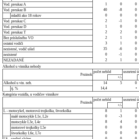
1
0
0
Vod. preukaz A
40
-8
0
Vod. preukaz B
0
0
0
mladší ako 18 rokov
2
-1
0
Vod. preukaz C
1
0
0
Vod. preukaz D
2
2
0
Vod. preukaz T
2
1
0
Bez príslušného VO
3
1
0
ostatní vodiči
35
-6
0
nezistené, vodič ušiel
0
-1
0
nezistené
2
1
0
NEZADANÉ
Alkohol u vinníka nehody
počet nehôd
usmrtení ú
Pezinok
+/-
Alkohol u vin. neh.
14
5
0
14,4
•
tj. %
Kategória vozidla, u vodičov vinníkov
počet nehôd
usmrtení ú
Pezinok
+/-
L - motocykel, motorová trojkolka, štvorkolka
8
1
0
0
-3
0
malé motocykle L1e, L2e
8
4
0
motocykle L3e, L4e
0
0
0
motorové trojkolky L5e
0
0
0
štvorkolky L6e, L7e
0
0
0
LS - snežný skúter