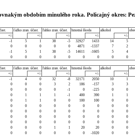
rovnakým obdobím minulého roka. Policajný okres: Pe
čast.
ťažko zran. účast.
ľahko zran. účast.
hmotná škoda
alkohol
obe
+/-
+/-
+/-
+/-
+/-
-1
5
1
38
-5
32927
1433
14
5
0
0
0
0
0
4871
-1337
7
2
-1
5
1
38
-5
14611
-1605
5
4
0
0
0
0
0
0
0
0
0
čast.
ťažko zran. účast.
ľahko zran. účast.
hmotná škoda
alkohol
obe
+/-
+/-
+/-
+/-
+/-
-1
4
0
32
-8
32171
2050
10
1
0
0
0
3
2
186
-157
3
3
0
0
0
0
-1
0
-225
0
0
0
1
1
1
-1
400
390
1
1
0
1
1
0
0
100
100
0
0
0
0
0
0
0
0
0
0
0
0
0
0
0
0
0
0
0
0
0
0
0
0
0
0
0
0
0
0
0
0
0
0
0
0
0
0
0
0
0
1
1
20
20
0
0
0
0
0
0
0
0
-1020
0
0