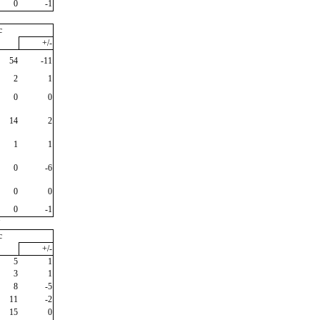
0
-1
c
+/-
54
-11
2
1
0
0
14
2
1
1
0
-6
0
0
0
-1
"
c
+/-
5
1
3
1
8
-5
11
-2
15
0