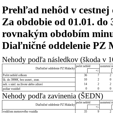
Prehľad nehôd v cestnej
Za obdobie od 01.01. do 
rovnakým obdobím minulé
Diaľničné oddelenie PZ
Nehody podľa následkov (škoda v 1
počet nehôd
usmrtení ú
Diaľničné oddelenie PZ Malacky
+/-
Počet nehôd celkom
36
7
2
10
2
0
šk. do 3990€, bez usmrt., zran.
14
2
2
neh. s násl. na živote alebo zdraví
0
0
0
požiar vozidiel
Nehody podľa zavinenia (ŠEDN)
počet nehôd
usmrtení ú
Diaľničné oddelenie PZ Malacky
+/-
vodičom motorového vozidla
35
9
2