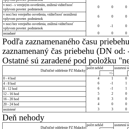
v noci - s verejným osvetlením, znížená viditeľnosť
0
0
0
vplyvom poveter. podmienok
v noci bez verejného osvetlenia, viditeľnosť neznížená
6
0
0
vplyvom poveter. podmienok
v noci bez verejného osvetlenia, znížená viditeľnosť
0
-1
0
vplyvom poveter. podmienok
0
0
0
nezadané
Podľa zaznamenaného času priebehu
zaznamenaný čas priebehu (DN od: -
Ostatné sú zaradené pod položku "ne
počet nehôd
usmrtení ú
Diaľničné oddelenie PZ Malacky
+/-
0 - 4 hod
4
1
0
6
-1
1
4 - 8 hod
6
-1
1
8 - 12 hod
5
2
0
12 - 16 hod
8
3
0
16 - 20 hod
4
0
0
20 - 24 hod
3
3
0
nezistené
Deň nehody
počet nehôd
usmrtení ú
Diaľničné oddelenie PZ Malacky