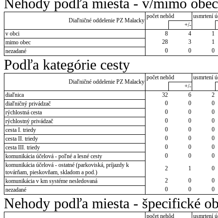
Nehody podľa miesta - v/mimo obec
počet nehôd
usmrtení ú
Diaľničné oddelenie PZ Malacky
+/-
v obci
8
4
1
28
3
1
mimo obec
0
0
0
nezadané
Podľa kategórie cesty
počet nehôd
usmrtení ú
Diaľničné oddelenie PZ Malacky
+/-
diaľnica
32
6
2
0
0
0
diaľničný privádzač
0
0
0
rýchlostná cesta
0
0
0
rýchlostný privádzač
0
0
0
cesta I. triedy
0
0
0
cesta II. triedy
0
0
0
cesta III. triedy
0
0
0
komunikácia účelová - poľné a lesné cesty
komunikácia účelová - ostatné (parkoviská, príjazdy k
2
1
0
továrňam, pieskovňam, skladom a pod.)
2
0
0
komunikácia v km systéme nesledovaná
0
0
0
nezadané
Nehody podľa miesta - špecifické ob
počet nehôd
usmrtení ú