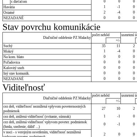
0
0
0
s dieťaťom
1
-1
0
Havária
2
-4
0
Ostatné
0
0
0
NEZADANÉ
Stav povrchu komunikácie
počet nehôd
usmrtení ú
Diaľničné oddelenie PZ Malacky
+/-
Suchý
35
11
2
1
-4
0
Mokrý
0
0
0
Na kom. blato
0
0
0
Poľadovica
0
0
0
Kašovitý sneh
0
0
0
Iný stav komunik.
0
0
0
NEZADANÉ
Viditeľnosť
počet nehôd
usmrtení ú
Diaľničné oddelenie PZ Malacky
+/-
cez deň, viditeľnosť neznížená vplyvom poveternostných
27
10
2
podmienok
1
-1
0
cez deň, znížená viditeľnosť (svitanie, súmrak)
cez deň, znížená viditeľnosť vplyvom poveter. podmienok
0
-1
0
(hmla, sneženie, dážď ...)
v noci - s verejným osvetlením, viditeľnosť neznížená
2
0
0
vplyvom poveter. podmienok