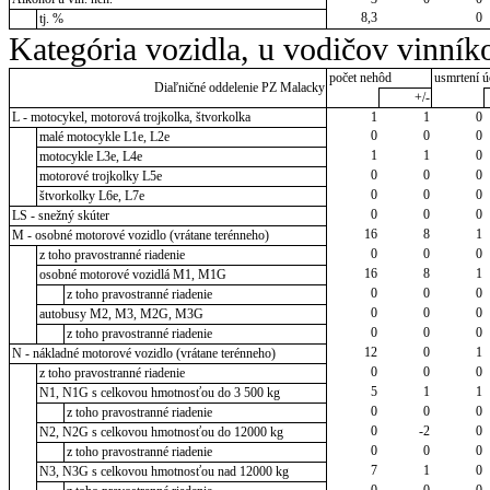
8,3
0
tj. %
Kategória vozidla, u vodičov vinník
počet nehôd
usmrtení ú
Diaľničné oddelenie PZ Malacky
+/-
L - motocykel, motorová trojkolka, štvorkolka
1
1
0
0
0
0
malé motocykle L1e, L2e
1
1
0
motocykle L3e, L4e
0
0
0
motorové trojkolky L5e
0
0
0
štvorkolky L6e, L7e
0
0
0
LS - snežný skúter
16
8
1
M - osobné motorové vozidlo (vrátane terénneho)
0
0
0
z toho pravostranné riadenie
16
8
1
osobné motorové vozidlá M1, M1G
0
0
0
z toho pravostranné riadenie
0
0
0
autobusy M2, M3, M2G, M3G
0
0
0
z toho pravostranné riadenie
12
0
1
N - nákladné motorové vozidlo (vrátane terénneho)
0
0
0
z toho pravostranné riadenie
5
1
1
N1, N1G s celkovou hmotnosťou do 3 500 kg
0
0
0
z toho pravostranné riadenie
0
-2
0
N2, N2G s celkovou hmotnosťou do 12000 kg
0
0
0
z toho pravostranné riadenie
7
1
0
N3, N3G s celkovou hmotnosťou nad 12000 kg
0
0
0