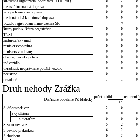
6
-2
0
súkromná organizácia (podnikateľ, s.r.o., atď)
0
0
0
mestská hromadná doprava
0
0
0
verejná hromadná doprava
0
0
0
medzinárodná kamiónová doprava
11
9
1
vozidlo registrované mimo územia SR
0
0
0
štátny podnik, štátna organizácia
0
0
0
TAXI
0
0
0
zastupiteľský úrad
0
0
0
ministerstvo vnútra
0
0
0
ministerstvo obrany
0
0
0
obecná, mestská polícia
0
0
0
iné vozidlo
0
0
0
ukradnuté, neoprávnene použité vozidlo
0
-1
0
nezistené
7
1
0
nezadané
Druh nehody Zrážka
počet nehôd
usmrtení ú
Diaľničné oddelenie PZ Malacky
+/-
S idúcim nek.voz.
12
0
1
0
0
0
S cyklistom
0
0
0
s dieťaťom
5
2
0
S zaparkov. voz.
16
12
1
S pevnou prekážkou
0
-2
0
S chodcom