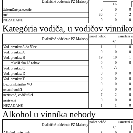
Diaľničné oddelenie PZ Malacky
+/-
železničné priecestie
0
0
0
36
7
2
iné
0
0
0
NEZADANÉ
Kategória vodiča, u vodičov vinník
počet nehôd
usmrtení ú
Diaľničné oddelenie PZ Malacky
+/-
Vod. preukaz A do 50cc
1
1
0
0
0
0
Vod. preukaz A
19
10
1
Vod. preukaz B
0
0
0
mladší ako 18 rokov
8
-3
1
Vod. preukaz C
0
0
0
Vod. preukaz D
0
0
0
Vod. preukaz T
0
0
0
Bez príslušného VO
0
0
0
ostatní vodiči
7
2
0
nezistené, vodič ušiel
0
0
0
nezistené
1
-1
0
NEZADANÉ
Alkohol u vinníka nehody
počet nehôd
usmrtení ú
Diaľničné oddelenie PZ Malacky
+/-
Alkohol u vin. neh.
3
0
0