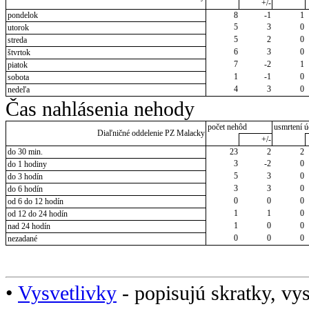
+/-
pondelok
8
-1
1
5
3
0
utorok
5
2
0
streda
6
3
0
štvrtok
7
-2
1
piatok
1
-1
0
sobota
4
3
0
nedeľa
Čas nahlásenia nehody
počet nehôd
usmrtení ú
Diaľničné oddelenie PZ Malacky
+/-
do 30 min.
23
2
2
3
-2
0
do 1 hodiny
5
3
0
do 3 hodín
3
3
0
do 6 hodín
0
0
0
od 6 do 12 hodín
1
1
0
od 12 do 24 hodín
1
0
0
nad 24 hodín
0
0
0
nezadané
•
Vysvetlivky
- popisujú skratky, vys