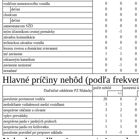
0
0
0
vodičom nemotorového vozidla
0
0
0
deťmi
0
0
0
chodcom
0
0
0
deťmi
0
0
0
zamestnancom SŽD
0
-1
0
iným účastníkom cestnej premávky
0
0
0
závadou komunikácie
0
0
0
technickou závadou vozidla
0
-1
0
lesnou zverou a domácimi zvieratami
1
1
0
iné zavinenie
0
0
0
odrazeným kameňom
0
-1
0
zavinenie nezistené
0
0
0
nezadané
Hlavné príčiny nehôd (podľa frekven
počet nehôd
usmrtení ú
Diaľničné oddelenie PZ Malacky
+/-
porušenie povinnosti vodiča
26
6
2
3
1
0
nedodržanie vzdialenosti medzi vozidlami
3
2
0
nesprávne otáčanie a cúvanie
1
1
0
vplyv prevádzky
1
1
0
nesprávna jazda v jazdných pruhoch
1
1
0
nesprávna jazda cez križovatku
1
-1
0
porušenie pravidiel pri preprave nákladu