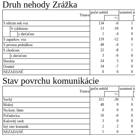
Druh nehody Zrážka
počet nehôd
usmrtení ú
Trnava
+/-
S idúcim nek.voz.
134
-6
1
13
-18
0
S cyklistom
1
-4
0
s dieťaťom
119
-12
0
S zaparkov. voz.
48
-4
1
S pevnou prekážkou
22
-8
1
S chodcom
3
-6
0
s dieťaťom
24
3
0
Havária
34
-7
0
Ostatné
0
0
0
NEZADANÉ
Stav povrchu komunikácie
počet nehôd
usmrtení ú
Trnava
+/-
Suchý
311
-39
3
48
9
0
Mokrý
0
0
0
Na kom. blato
16
-6
0
Poľadovica
3
0
0
Kašovitý sneh
2
2
0
Iný stav komunik.
1
0
0
NEZADANÉ