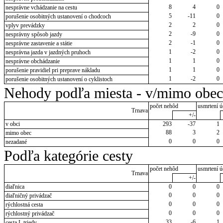
8
4
0
nesprávne vchádzanie na cestu
5
-11
0
porušenie osobitných ustanovení o chodcoch
2
2
0
vplyv prevádzky
2
-9
0
nesprávny spôsob jazdy
2
-1
0
nesprávne zastavenie a státie
1
-2
0
nesprávna jazda v jazdných pruhoch
1
1
0
nesprávne obchádzanie
1
1
0
porušenie pravidiel pri preprave nákladu
1
-2
0
porušenie osobitných ustanovení o cyklistoch
Nehody podľa miesta - v/mimo obec
počet nehôd
usmrtení ú
Trnava
+/-
v obci
293
-37
1
88
3
2
mimo obec
0
0
0
nezadané
Podľa kategórie cesty
počet nehôd
usmrtení ú
Trnava
+/-
diaľnica
0
0
0
0
0
0
diaľničný privádzač
0
0
0
rýchlostná cesta
0
0
0
rýchlostný privádzač
33
-6
1
cesta I. triedy