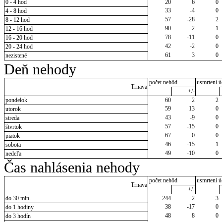
0 - 4 hod
20
6
0
33
-4
0
4 - 8 hod
57
-28
2
8 - 12 hod
90
2
1
12 - 16 hod
78
-11
0
16 - 20 hod
42
-2
0
20 - 24 hod
61
3
0
nezistené
Deň nehody
počet nehôd
usmrtení ú
Trnava
+/-
pondelok
60
2
2
59
13
0
utorok
43
-9
0
streda
57
-15
0
štvrtok
67
0
0
piatok
46
-15
1
sobota
49
-10
0
nedeľa
Čas nahlásenia nehody
počet nehôd
usmrtení ú
Trnava
+/-
do 30 min.
244
2
3
38
-17
0
do 1 hodiny
48
8
0
do 3 hodín