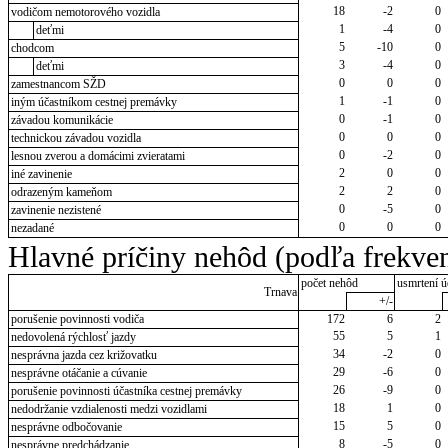
18
-2
0
vodičom nemotorového vozidla
1
-4
0
deťmi
5
-10
0
chodcom
3
-4
0
deťmi
0
0
0
zamestnancom SŽD
1
-1
0
iným účastníkom cestnej premávky
0
-1
0
závadou komunikácie
0
0
0
technickou závadou vozidla
0
-2
0
lesnou zverou a domácimi zvieratami
2
0
0
iné zavinenie
2
2
0
odrazeným kameňom
0
-5
0
zavinenie nezistené
0
0
0
nezadané
Hlavné príčiny nehôd (podľa frekven
počet nehôd
usmrtení ú
Trnava
+/-
porušenie povinnosti vodiča
172
6
2
55
5
1
nedovolená rýchlosť jazdy
34
-2
0
nesprávna jazda cez križovatku
29
-6
0
nesprávne otáčanie a cúvanie
26
-9
0
porušenie povinnosti účastníka cestnej premávky
18
1
0
nedodržanie vzdialenosti medzi vozidlami
15
5
0
nesprávne odbočovanie
8
-5
0
nesprávne predchádzanie