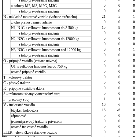
z toho pravostranné riadenie
0
0
0
autobusy M2, M3, M2G, M3G
0
0
0
z toho pravostranné riadenie
21
-5
1
N - nákladné motorové vozidlo (vrátane terénneho)
0
0
0
z toho pravostranné riadenie
15
-9
0
N1, N1G s celkovou hmotnosťou do 3 500 kg
0
0
0
z toho pravostranné riadenie
0
0
0
N2, N2G s celkovou hmotnosťou do 12000 kg
0
0
0
z toho pravostranné riadenie
6
4
1
N3, N3G s celkovou hmotnosťou nad 12000 kg
0
0
0
z toho pravostranné riadenie
0
0
0
O - prípojné vozidlo (vrátane návesa)
0
0
0
O1, s celkovou hmotnosťou do 750 kg
0
0
0
ostatné prípojné vozidlo
0
0
0
T - kolesový traktor
0
0
0
C - pásový traktor
0
0
0
R - prípojné vozidlo traktora
0
0
0
S - traktorom ťahaný vymeniteľný stroj
1
1
0
P - pracovný stroj
16
-6
0
V - iné cestné vozidlo
16
-6
0
bicykel, kolobežka
0
0
0
záprahové
0
0
0
jednonápravový traktor s prívesom
0
0
0
ostatné iné cestné vozidlo
0
0
0
ELEK - električkové dráhové vozidlo