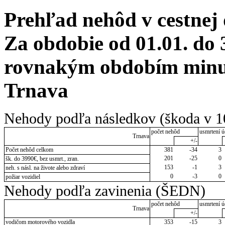
Prehľad nehôd v cestnej
Za obdobie od 01.01. do 
rovnakým obdobím minulé
Trnava
Nehody podľa následkov (škoda v 1
počet nehôd
usmrtení ú
Trnava
+/-
Počet nehôd celkom
381
-34
3
201
-25
0
šk. do 3990€, bez usmrt., zran.
153
-1
3
neh. s násl. na živote alebo zdraví
0
-3
0
požiar vozidiel
Nehody podľa zavinenia (ŠEDN)
počet nehôd
usmrtení ú
Trnava
+/-
vodičom motorového vozidla
353
-15
3