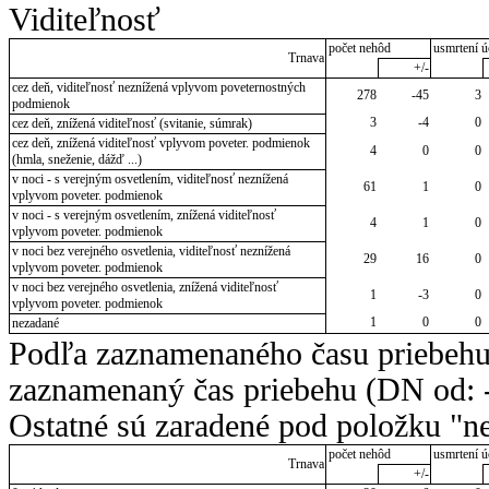
Viditeľnosť
počet nehôd
usmrtení ú
Trnava
+/-
cez deň, viditeľnosť neznížená vplyvom poveternostných
278
-45
3
podmienok
3
-4
0
cez deň, znížená viditeľnosť (svitanie, súmrak)
cez deň, znížená viditeľnosť vplyvom poveter. podmienok
4
0
0
(hmla, sneženie, dážď ...)
v noci - s verejným osvetlením, viditeľnosť neznížená
61
1
0
vplyvom poveter. podmienok
v noci - s verejným osvetlením, znížená viditeľnosť
4
1
0
vplyvom poveter. podmienok
v noci bez verejného osvetlenia, viditeľnosť neznížená
29
16
0
vplyvom poveter. podmienok
v noci bez verejného osvetlenia, znížená viditeľnosť
1
-3
0
vplyvom poveter. podmienok
1
0
0
nezadané
Podľa zaznamenaného času priebehu
zaznamenaný čas priebehu (DN od: -
Ostatné sú zaradené pod položku "ne
počet nehôd
usmrtení ú
Trnava
+/-