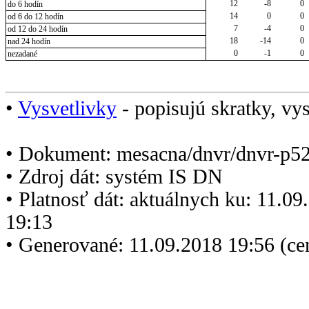
12
-8
0
do 6 hodín
14
0
0
od 6 do 12 hodín
7
-4
0
od 12 do 24 hodín
18
-14
0
nad 24 hodín
0
-1
0
nezadané
•
Vysvetlivky
- popisujú skratky, vys
• Dokument: mesacna/dnvr/dnvr-p5
• Zdroj dát: systém IS DN
• Platnosť dát: aktuálnych ku: 11.0
19:13
• Generované: 11.09.2018 19:56 (c