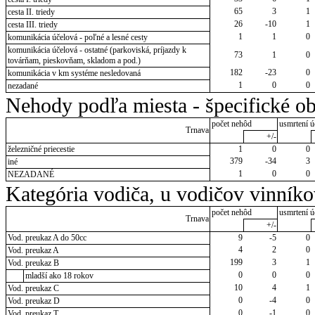
65
3
1
cesta II. triedy
26
-10
1
cesta III. triedy
1
1
0
komunikácia účelová - poľné a lesné cesty
komunikácia účelová - ostatné (parkoviská, príjazdy k
73
1
0
továrňam, pieskovňam, skladom a pod.)
182
-23
0
komunikácia v km systéme nesledovaná
1
0
0
nezadané
Nehody podľa miesta - špecifické ob
počet nehôd
usmrtení ú
Trnava
+/-
železničné priecestie
1
0
0
379
-34
3
iné
1
0
0
NEZADANÉ
Kategória vodiča, u vodičov vinník
počet nehôd
usmrtení ú
Trnava
+/-
Vod. preukaz A do 50cc
9
-5
0
4
2
0
Vod. preukaz A
199
3
1
Vod. preukaz B
0
0
0
mladší ako 18 rokov
10
4
1
Vod. preukaz C
0
-4
0
Vod. preukaz D
0
-1
0
Vod. preukaz T