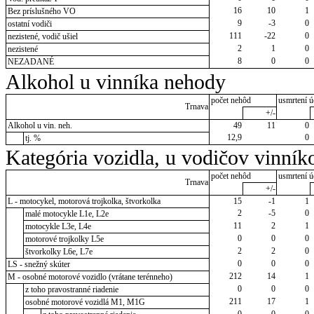
16
10
1
Bez príslušného VO
9
-3
0
ostatní vodiči
111
-22
0
nezistené, vodič ušiel
2
1
0
nezistené
8
0
0
NEZADANÉ
Alkohol u vinníka nehody
počet nehôd
usmrtení ú
Trnava
+/-
Alkohol u vin. neh.
49
11
0
12,9
0
tj. %
Kategória vozidla, u vodičov vinník
počet nehôd
usmrtení ú
Trnava
+/-
L - motocykel, motorová trojkolka, štvorkolka
15
-1
1
2
-5
0
malé motocykle L1e, L2e
11
2
1
motocykle L3e, L4e
0
0
0
motorové trojkolky L5e
2
2
0
štvorkolky L6e, L7e
0
0
0
LS - snežný skúter
212
14
1
M - osobné motorové vozidlo (vrátane terénneho)
0
0
0
z toho pravostranné riadenie
211
17
1
osobné motorové vozidlá M1, M1G
0
0
0