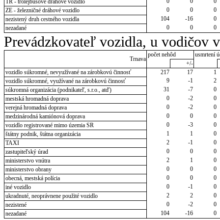
0
0
0
TR - trolejbusové dráhové vozidlo
0
0
0
ZE - železničné dráhové vozidlo
104
-16
0
nezistený druh cestného vozidla
0
0
0
nezadané
Prevádzkovateľ vozidla, u vodičov 
počet nehôd
usmrtení ú
Trnava
+/-
vozidlo súkromné, nevyužívané na zárobkovú činnosť
217
17
1
9
-1
2
vozidlo súkromné, využívané na zárobkovú činnosť
31
-7
0
súkromná organizácia (podnikateľ, s.r.o., atď)
0
-2
0
mestská hromadná doprava
0
-2
0
verejná hromadná doprava
0
0
0
medzinárodná kamiónová doprava
0
-3
0
vozidlo registrované mimo územia SR
1
1
0
štátny podnik, štátna organizácia
2
-1
0
TAXI
0
0
0
zastupiteľský úrad
2
1
0
ministerstvo vnútra
0
0
0
ministerstvo obrany
0
0
0
obecná, mestská polícia
0
-1
0
iné vozidlo
2
2
0
ukradnuté, neoprávnene použité vozidlo
0
-2
0
nezistené
104
-16
0
nezadané