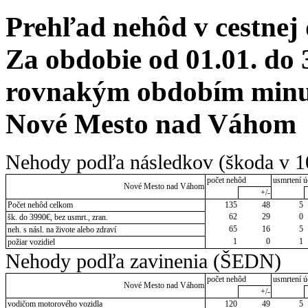
Prehľad nehôd v cestnej
Za obdobie od 01.01. do 
rovnakým obdobím minulé
Nové Mesto nad Váhom
Nehody podľa následkov (škoda v 1
počet nehôd
usmrtení ú
Nové Mesto nad Váhom
+/-
Počet nehôd celkom
135
48
5
62
29
0
šk. do 3990€, bez usmrt., zran.
65
16
5
neh. s násl. na živote alebo zdraví
1
0
1
požiar vozidiel
Nehody podľa zavinenia (ŠEDN)
počet nehôd
usmrtení ú
Nové Mesto nad Váhom
+/-
vodičom motorového vozidla
120
49
5