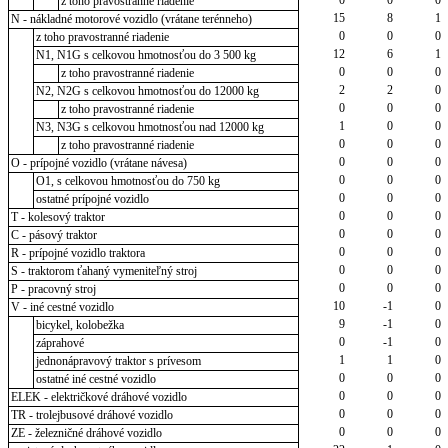
z toho pravostranné riadenie
15
8
1
N - nákladné motorové vozidlo (vrátane terénneho)
0
0
0
z toho pravostranné riadenie
12
6
1
N1, N1G s celkovou hmotnosťou do 3 500 kg
0
0
0
z toho pravostranné riadenie
2
2
0
N2, N2G s celkovou hmotnosťou do 12000 kg
0
0
0
z toho pravostranné riadenie
1
0
0
N3, N3G s celkovou hmotnosťou nad 12000 kg
0
0
0
z toho pravostranné riadenie
0
0
0
O - prípojné vozidlo (vrátane návesa)
0
0
0
O1, s celkovou hmotnosťou do 750 kg
0
0
0
ostatné prípojné vozidlo
0
0
0
T - kolesový traktor
0
0
0
C - pásový traktor
0
0
0
R - prípojné vozidlo traktora
0
0
0
S - traktorom ťahaný vymeniteľný stroj
0
0
0
P - pracovný stroj
10
-1
0
V - iné cestné vozidlo
9
-1
0
bicykel, kolobežka
0
-1
0
záprahové
1
1
0
jednonápravový traktor s prívesom
0
0
0
ostatné iné cestné vozidlo
0
0
0
ELEK - električkové dráhové vozidlo
0
0
0
TR - trolejbusové dráhové vozidlo
0
0
0
ZE - železničné dráhové vozidlo