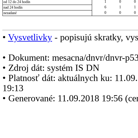
1
0
0
od 12 do 24 hodín
6
1
1
nad 24 hodín
0
0
0
nezadané
•
Vysvetlivky
- popisujú skratky, vys
• Dokument: mesacna/dnvr/dnvr-p5
• Zdroj dát: systém IS DN
• Platnosť dát: aktuálnych ku: 11.0
19:13
• Generované: 11.09.2018 19:56 (c