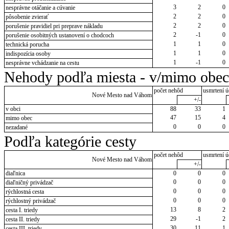
3
2
0
nesprávne otáčanie a cúvanie
2
2
0
pôsobenie zvierať
2
2
0
porušenie pravidiel pri preprave nákladu
2
-1
0
porušenie osobitných ustanovení o chodcoch
1
1
0
technická porucha
1
1
0
indispozícia osoby
1
-1
0
nesprávne vchádzanie na cestu
Nehody podľa miesta - v/mimo obec
počet nehôd
usmrtení ú
Nové Mesto nad Váhom
+/-
v obci
88
33
1
47
15
4
mimo obec
0
0
0
nezadané
Podľa kategórie cesty
počet nehôd
usmrtení ú
Nové Mesto nad Váhom
+/-
diaľnica
0
0
0
0
0
0
diaľničný privádzač
0
0
0
rýchlostná cesta
0
0
0
rýchlostný privádzač
13
8
2
cesta I. triedy
29
-1
2
cesta II. triedy
30
11
1
cesta III. triedy