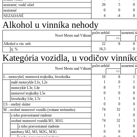
26
5
0
nezistené, vodič ušiel
0
0
0
nezistené
4
-4
0
NEZADANÉ
Alkohol u vinníka nehody
počet nehôd
usmrtení ú
Nové Mesto nad Váhom
+/-
Alkohol u vin. neh.
22
8
0
16,3
0
tj. %
Kategória vozidla, u vodičov vinník
počet nehôd
usmrtení ú
Nové Mesto nad Váhom
+/-
L - motocykel, motorová trojkolka, štvorkolka
10
8
1
1
0
1
malé motocykle L1e, L2e
8
7
0
motocykle L3e, L4e
0
0
0
motorové trojkolky L5e
1
1
0
štvorkolky L6e, L7e
0
0
0
LS - snežný skúter
74
32
3
M - osobné motorové vozidlo (vrátane terénneho)
1
1
0
z toho pravostranné riadenie
74
32
3
osobné motorové vozidlá M1, M1G
1
1
0
z toho pravostranné riadenie
0
0
0
autobusy M2, M3, M2G, M3G
0
0
0