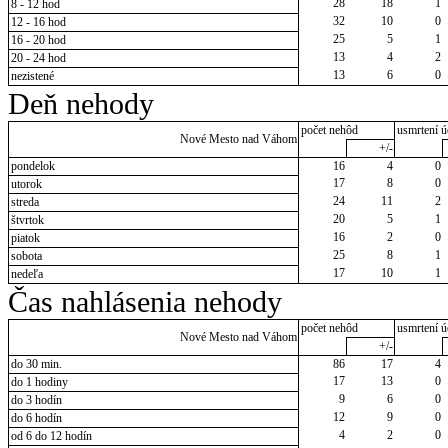
28
18
1
8 - 12 hod
32
10
0
12 - 16 hod
25
5
1
16 - 20 hod
13
4
2
20 - 24 hod
13
6
0
nezistené
Deň nehody
počet nehôd
usmrtení ú
Nové Mesto nad Váhom
+/-
pondelok
16
4
0
17
8
0
utorok
24
11
2
streda
20
5
1
štvrtok
16
2
0
piatok
25
8
1
sobota
17
10
1
nedeľa
Čas nahlásenia nehody
počet nehôd
usmrtení ú
Nové Mesto nad Váhom
+/-
do 30 min.
86
17
4
17
13
0
do 1 hodiny
9
6
0
do 3 hodín
12
9
0
do 6 hodín
4
2
0
od 6 do 12 hodín