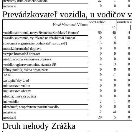
22
1
0
nezistený druh cestného vozidla
0
0
0
nezadané
Prevádzkovateľ vozidla, u vodičov 
počet nehôd
usmrtení ú
Nové Mesto nad Váhom
+/-
vozidlo súkromné, nevyužívané na zárobkovú činnosť
90
40
4
0
-4
0
vozidlo súkromné, využívané na zárobkovú činnosť
13
8
1
súkromná organizácia (podnikateľ, s.r.o., atď)
0
0
0
mestská hromadná doprava
0
0
0
verejná hromadná doprava
0
0
0
medzinárodná kamiónová doprava
4
3
0
vozidlo registrované mimo územia SR
0
0
0
štátny podnik, štátna organizácia
0
-1
0
TAXI
0
0
0
zastupiteľský úrad
0
0
0
ministerstvo vnútra
0
0
0
ministerstvo obrany
0
0
0
obecná, mestská polícia
2
1
0
iné vozidlo
0
0
0
ukradnuté, neoprávnene použité vozidlo
2
-4
0
nezistené
20
5
0
nezadané
Druh nehody Zrážka