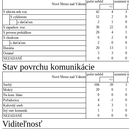
počet nehôd
usmrtení ú
Nové Mesto nad Váhom
+/-
S idúcim nek.voz.
42
4
3
12
2
0
S cyklistom
2
1
0
s dieťaťom
36
22
0
S zaparkov. voz.
26
4
1
S pevnou prekážkou
6
2
0
S chodcom
2
0
0
s dieťaťom
20
13
1
Havária
5
3
0
Ostatné
0
0
0
NEZADANÉ
Stav povrchu komunikácie
počet nehôd
usmrtení ú
Nové Mesto nad Váhom
+/-
Suchý
106
39
3
20
6
1
Mokrý
0
0
0
Na kom. blato
4
-1
0
Poľadovica
4
3
1
Kašovitý sneh
1
1
0
Iný stav komunik.
0
0
0
NEZADANÉ
Viditeľnosť