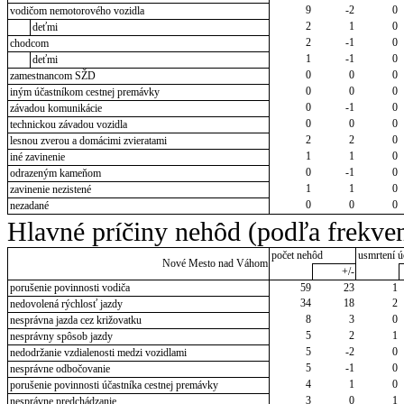
9
-2
0
vodičom nemotorového vozidla
2
1
0
deťmi
2
-1
0
chodcom
1
-1
0
deťmi
0
0
0
zamestnancom SŽD
0
0
0
iným účastníkom cestnej premávky
0
-1
0
závadou komunikácie
0
0
0
technickou závadou vozidla
2
2
0
lesnou zverou a domácimi zvieratami
1
1
0
iné zavinenie
0
-1
0
odrazeným kameňom
1
1
0
zavinenie nezistené
0
0
0
nezadané
Hlavné príčiny nehôd (podľa frekven
počet nehôd
usmrtení ú
Nové Mesto nad Váhom
+/-
porušenie povinnosti vodiča
59
23
1
34
18
2
nedovolená rýchlosť jazdy
8
3
0
nesprávna jazda cez križovatku
5
2
1
nesprávny spôsob jazdy
5
-2
0
nedodržanie vzdialenosti medzi vozidlami
5
-1
0
nesprávne odbočovanie
4
1
0
porušenie povinnosti účastníka cestnej premávky
3
0
1
nesprávne predchádzanie