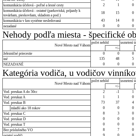
2
1
0
komunikácia účelová - poľné a lesné cesty
komunikácia účelová - ostatné (parkoviská, príjazdy k
18
15
0
továrňam, pieskovňam, skladom a pod.)
43
14
0
komunikácia v km systéme nesledovaná
0
0
0
nezadané
Nehody podľa miesta - špecifické ob
počet nehôd
usmrtení ú
Nové Mesto nad Váhom
+/-
železničné priecestie
0
0
0
135
48
5
iné
0
0
0
NEZADANÉ
Kategória vodiča, u vodičov vinník
počet nehôd
usmrtení ú
Nové Mesto nad Váhom
+/-
Vod. preukaz A do 50cc
2
-1
1
1
1
0
Vod. preukaz A
73
37
4
Vod. preukaz B
0
0
0
mladší ako 18 rokov
8
3
0
Vod. preukaz C
0
0
0
Vod. preukaz D
0
0
0
Vod. preukaz T
8
7
0
Bez príslušného VO
9
0
0
ostatní vodiči