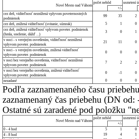
počet nehôd
usmrtení ú
Nové Mesto nad Váhom
+/-
cez deň, viditeľnosť neznížená vplyvom poveternostných
99
35
2
podmienok
5
1
0
cez deň, znížená viditeľnosť (svitanie, súmrak)
cez deň, znížená viditeľnosť vplyvom poveter. podmienok
3
0
1
(hmla, sneženie, dážď ...)
v noci - s verejným osvetlením, viditeľnosť neznížená
21
11
0
vplyvom poveter. podmienok
v noci - s verejným osvetlením, znížená viditeľnosť
0
0
0
vplyvom poveter. podmienok
v noci bez verejného osvetlenia, viditeľnosť neznížená
7
2
2
vplyvom poveter. podmienok
v noci bez verejného osvetlenia, znížená viditeľnosť
0
-1
0
vplyvom poveter. podmienok
0
0
0
nezadané
Podľa zaznamenaného času priebehu
zaznamenaný čas priebehu (DN od: -
Ostatné sú zaradené pod položku "ne
počet nehôd
usmrtení ú
Nové Mesto nad Váhom
+/-
0 - 4 hod
5
1
0
19
4
1
4 - 8 hod