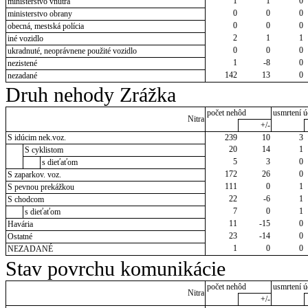
1
1
0
ministerstvo vnútra
0
0
0
ministerstvo obrany
0
0
0
obecná, mestská polícia
2
1
1
iné vozidlo
0
0
0
ukradnuté, neoprávnene použité vozidlo
1
-8
0
nezistené
142
13
0
nezadané
Druh nehody Zrážka
počet nehôd
usmrtení ú
Nitra
+/-
S idúcim nek.voz.
239
10
3
20
14
1
S cyklistom
5
3
0
s dieťaťom
172
26
0
S zaparkov. voz.
111
0
1
S pevnou prekážkou
22
-6
1
S chodcom
7
0
1
s dieťaťom
11
-15
0
Havária
23
-14
0
Ostatné
1
0
0
NEZADANÉ
Stav povrchu komunikácie
počet nehôd
usmrtení ú
Nitra
+/-