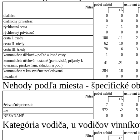
počet nehôd
usmrtení ú
Nitra
+/-
diaľnica
0
0
0
0
0
0
diaľničný privádzač
7
-1
0
rýchlostná cesta
0
0
0
rýchlostný privádzač
106
-11
2
cesta I. triedy
62
10
0
cesta II. triedy
78
6
3
cesta III. triedy
1
0
0
komunikácia účelová - poľné a lesné cesty
komunikácia účelová - ostatné (parkoviská, príjazdy k
41
-21
0
továrňam, pieskovňam, skladom a pod.)
284
18
0
komunikácia v km systéme nesledovaná
0
0
0
nezadané
Nehody podľa miesta - špecifické ob
počet nehôd
usmrtení ú
Nitra
+/-
železničné priecestie
7
3
0
572
-2
5
iné
0
0
0
NEZADANÉ
Kategória vodiča, u vodičov vinník
počet nehôd
usmrtení ú
Nitra
+/-