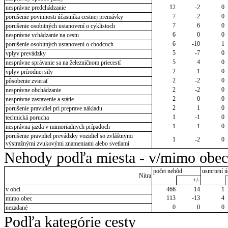
12
-2
0
nesprávne predchádzanie
7
-2
0
porušenie povinnosti účastníka cestnej premávky
7
6
0
porušenie osobitných ustanovení o cyklistoch
6
0
0
nesprávne vchádzanie na cestu
6
-10
1
porušenie osobitných ustanovení o chodcoch
5
-7
0
vplyv prevádzky
5
4
0
nesprávne správanie sa na železničnom priecestí
2
-1
0
vplyv prírodnej sily
2
-2
0
pôsobenie zvierať
2
-2
0
nesprávne obchádzanie
2
0
0
nesprávne zastavenie a státie
2
1
0
porušenie pravidiel pri preprave nákladu
1
-1
0
technická porucha
1
1
0
nesprávna jazda v mimoriadnych prípadoch
porušenie pravidiel prevádzky vozidiel so zvláštnymi
1
-2
0
výstražnými zvukovými znameniami alebo svetlami
Nehody podľa miesta - v/mimo obec
počet nehôd
usmrtení ú
Nitra
+/-
v obci
466
14
1
113
-13
4
mimo obec
0
0
0
nezadané
Podľa kategórie cesty