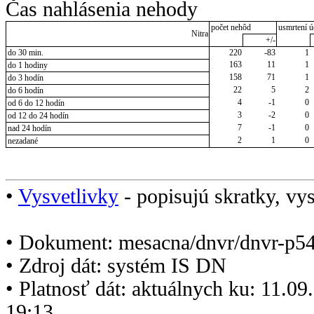
Čas nahlásenia nehody
počet nehôd
usmrtení ú
Nitra
+/-
do 30 min.
220
-83
1
163
11
1
do 1 hodiny
158
71
1
do 3 hodín
22
5
2
do 6 hodín
4
-1
0
od 6 do 12 hodín
3
-2
0
od 12 do 24 hodín
7
-1
0
nad 24 hodín
2
1
0
nezadané
•
Vysvetlivky
- popisujú skratky, vys
• Dokument: mesacna/dnvr/dnvr-p5
• Zdroj dát: systém IS DN
• Platnosť dát: aktuálnych ku: 11.0
19:13