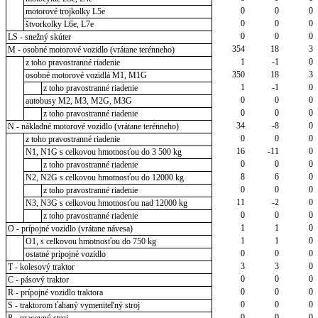
0
0
0
motorové trojkolky L5e
0
0
0
štvorkolky L6e, L7e
0
0
0
LS - snežný skúter
354
18
3
M - osobné motorové vozidlo (vrátane terénneho)
1
-1
0
z toho pravostranné riadenie
350
18
3
osobné motorové vozidlá M1, M1G
1
-1
0
z toho pravostranné riadenie
0
0
0
autobusy M2, M3, M2G, M3G
0
0
0
z toho pravostranné riadenie
34
-8
0
N - nákladné motorové vozidlo (vrátane terénneho)
0
0
0
z toho pravostranné riadenie
16
-11
0
N1, N1G s celkovou hmotnosťou do 3 500 kg
0
0
0
z toho pravostranné riadenie
8
6
0
N2, N2G s celkovou hmotnosťou do 12000 kg
0
0
0
z toho pravostranné riadenie
11
-2
0
N3, N3G s celkovou hmotnosťou nad 12000 kg
0
0
0
z toho pravostranné riadenie
1
1
0
O - prípojné vozidlo (vrátane návesa)
1
1
0
O1, s celkovou hmotnosťou do 750 kg
0
0
0
ostatné prípojné vozidlo
3
3
0
T - kolesový traktor
0
0
0
C - pásový traktor
0
0
0
R - prípojné vozidlo traktora
0
0
0
S - traktorom ťahaný vymeniteľný stroj
0
0
0
P - pracovný stroj