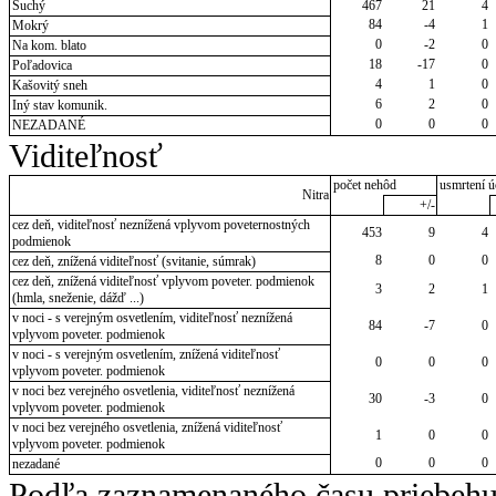
Suchý
467
21
4
84
-4
1
Mokrý
0
-2
0
Na kom. blato
18
-17
0
Poľadovica
4
1
0
Kašovitý sneh
6
2
0
Iný stav komunik.
0
0
0
NEZADANÉ
Viditeľnosť
počet nehôd
usmrtení ú
Nitra
+/-
cez deň, viditeľnosť neznížená vplyvom poveternostných
453
9
4
podmienok
8
0
0
cez deň, znížená viditeľnosť (svitanie, súmrak)
cez deň, znížená viditeľnosť vplyvom poveter. podmienok
3
2
1
(hmla, sneženie, dážď ...)
v noci - s verejným osvetlením, viditeľnosť neznížená
84
-7
0
vplyvom poveter. podmienok
v noci - s verejným osvetlením, znížená viditeľnosť
0
0
0
vplyvom poveter. podmienok
v noci bez verejného osvetlenia, viditeľnosť neznížená
30
-3
0
vplyvom poveter. podmienok
v noci bez verejného osvetlenia, znížená viditeľnosť
1
0
0
vplyvom poveter. podmienok
0
0
0
nezadané
Podľa zaznamenaného času priebehu