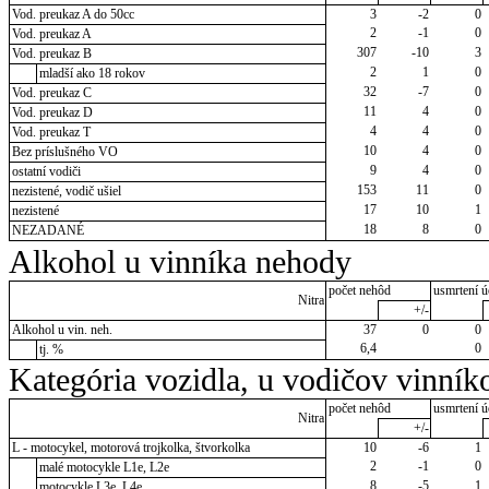
Vod. preukaz A do 50cc
3
-2
0
2
-1
0
Vod. preukaz A
307
-10
3
Vod. preukaz B
2
1
0
mladší ako 18 rokov
32
-7
0
Vod. preukaz C
11
4
0
Vod. preukaz D
4
4
0
Vod. preukaz T
10
4
0
Bez príslušného VO
9
4
0
ostatní vodiči
153
11
0
nezistené, vodič ušiel
17
10
1
nezistené
18
8
0
NEZADANÉ
Alkohol u vinníka nehody
počet nehôd
usmrtení ú
Nitra
+/-
Alkohol u vin. neh.
37
0
0
6,4
0
tj. %
Kategória vozidla, u vodičov vinník
počet nehôd
usmrtení ú
Nitra
+/-
L - motocykel, motorová trojkolka, štvorkolka
10
-6
1
2
-1
0
malé motocykle L1e, L2e
8
-5
1
motocykle L3e, L4e