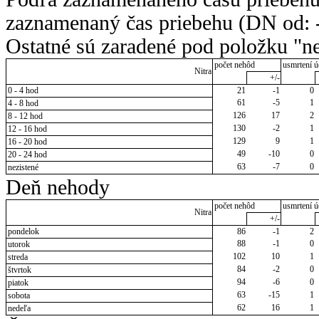
zaznamenaný čas priebehu (DN od: -
Ostatné sú zaradené pod položku "ne
počet nehôd
usmrtení ú
Nitra
+/-
0 - 4 hod
21
-1
0
61
-5
1
4 - 8 hod
126
17
2
8 - 12 hod
130
-2
1
12 - 16 hod
129
9
1
16 - 20 hod
49
-10
0
20 - 24 hod
63
-7
0
nezistené
Deň nehody
počet nehôd
usmrtení ú
Nitra
+/-
pondelok
86
-1
2
88
-1
0
utorok
102
10
1
streda
84
-2
0
štvrtok
94
-6
0
piatok
63
-15
1
sobota
62
16
1
nedeľa