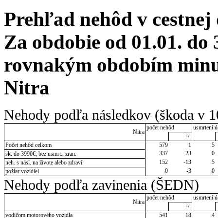
Prehľad nehôd v cestnej
Za obdobie od 01.01. do 
rovnakým obdobím minulé
Nitra
Nehody podľa následkov (škoda v 1
počet nehôd
usmrtení ú
Nitra
+/-
Počet nehôd celkom
579
1
5
337
23
0
šk. do 3990€, bez usmrt., zran.
152
-13
5
neh. s násl. na živote alebo zdraví
0
-3
0
požiar vozidiel
Nehody podľa zavinenia (ŠEDN)
počet nehôd
usmrtení ú
Nitra
+/-
vodičom motorového vozidla
541
18
4