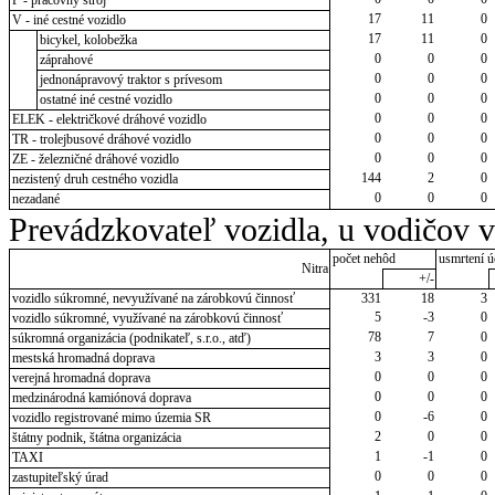
17
11
0
V - iné cestné vozidlo
17
11
0
bicykel, kolobežka
0
0
0
záprahové
0
0
0
jednonápravový traktor s prívesom
0
0
0
ostatné iné cestné vozidlo
0
0
0
ELEK - električkové dráhové vozidlo
0
0
0
TR - trolejbusové dráhové vozidlo
0
0
0
ZE - železničné dráhové vozidlo
144
2
0
nezistený druh cestného vozidla
0
0
0
nezadané
Prevádzkovateľ vozidla, u vodičov 
počet nehôd
usmrtení ú
Nitra
+/-
vozidlo súkromné, nevyužívané na zárobkovú činnosť
331
18
3
5
-3
0
vozidlo súkromné, využívané na zárobkovú činnosť
78
7
0
súkromná organizácia (podnikateľ, s.r.o., atď)
3
3
0
mestská hromadná doprava
0
0
0
verejná hromadná doprava
0
0
0
medzinárodná kamiónová doprava
0
-6
0
vozidlo registrované mimo územia SR
2
0
0
štátny podnik, štátna organizácia
1
-1
0
TAXI
0
0
0
zastupiteľský úrad