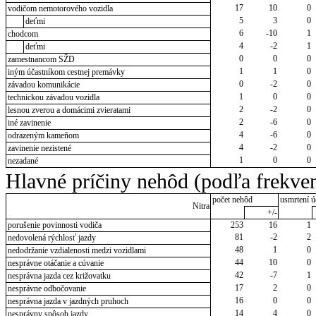
17
10
0
vodičom nemotorového vozidla
5
3
0
deťmi
6
-10
1
chodcom
4
-2
1
deťmi
0
0
0
zamestnancom SŽD
1
1
0
iným účastníkom cestnej premávky
0
-2
0
závadou komunikácie
1
0
0
technickou závadou vozidla
2
-2
0
lesnou zverou a domácimi zvieratami
2
-6
0
iné zavinenie
4
-6
0
odrazeným kameňom
4
-2
0
zavinenie nezistené
1
0
0
nezadané
Hlavné príčiny nehôd (podľa frekven
počet nehôd
usmrtení ú
Nitra
+/-
porušenie povinnosti vodiča
253
16
1
81
-2
2
nedovolená rýchlosť jazdy
48
1
0
nedodržanie vzdialenosti medzi vozidlami
44
10
0
nesprávne otáčanie a cúvanie
42
-7
1
nesprávna jazda cez križovatku
17
2
0
nesprávne odbočovanie
16
0
0
nesprávna jazda v jazdných pruhoch
14
4
0
nesprávny spôsob jazdy