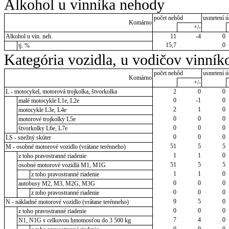
Alkohol u vinníka nehody
počet nehôd
usmrtení ú
Komárno
+/-
Alkohol u vin. neh.
11
-4
0
15,7
0
tj. %
Kategória vozidla, u vodičov vinník
počet nehôd
usmrtení ú
Komárno
+/-
L - motocykel, motorová trojkolka, štvorkolka
2
0
0
0
-1
0
malé motocykle L1e, L2e
2
1
0
motocykle L3e, L4e
0
0
0
motorové trojkolky L5e
0
0
0
štvorkolky L6e, L7e
0
0
0
LS - snežný skúter
51
5
5
M - osobné motorové vozidlo (vrátane terénneho)
1
1
0
z toho pravostranné riadenie
51
5
5
osobné motorové vozidlá M1, M1G
1
1
0
z toho pravostranné riadenie
0
0
0
autobusy M2, M3, M2G, M3G
0
0
0
z toho pravostranné riadenie
9
5
0
N - nákladné motorové vozidlo (vrátane terénneho)
0
0
0
z toho pravostranné riadenie
7
4
0
N1, N1G s celkovou hmotnosťou do 3 500 kg
0
0
0