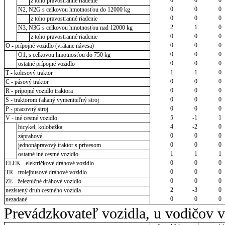
z toho pravostranné riadenie
0
0
0
N2, N2G s celkovou hmotnosťou do 12000 kg
0
0
0
z toho pravostranné riadenie
2
1
0
N3, N3G s celkovou hmotnosťou nad 12000 kg
0
0
0
z toho pravostranné riadenie
0
0
0
O - prípojné vozidlo (vrátane návesa)
0
0
0
O1, s celkovou hmotnosťou do 750 kg
0
0
0
ostatné prípojné vozidlo
1
1
0
T - kolesový traktor
0
0
0
C - pásový traktor
0
0
0
R - prípojné vozidlo traktora
0
0
0
S - traktorom ťahaný vymeniteľný stroj
0
0
0
P - pracovný stroj
5
-1
1
V - iné cestné vozidlo
4
-2
0
bicykel, kolobežka
0
0
0
záprahové
0
0
0
jednonápravový traktor s prívesom
1
1
1
ostatné iné cestné vozidlo
0
0
0
ELEK - električkové dráhové vozidlo
0
0
0
TR - trolejbusové dráhové vozidlo
0
0
0
ZE - železničné dráhové vozidlo
2
-3
0
nezistený druh cestného vozidla
0
0
0
nezadané
Prevádzkovateľ vozidla, u vodičov 