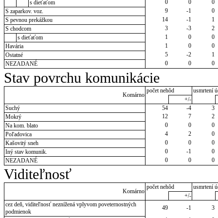
0
0
0
s dieťaťom
9
-1
0
S zaparkov. voz.
14
-1
1
S pevnou prekážkou
3
-3
2
S chodcom
1
0
0
s dieťaťom
1
0
0
Havária
5
-2
1
Ostatné
0
0
0
NEZADANÉ
Stav povrchu komunikácie
počet nehôd
usmrtení ú
Komárno
+/-
Suchý
54
-4
3
12
7
2
Mokrý
0
0
0
Na kom. blato
4
2
0
Poľadovica
0
0
0
Kašovitý sneh
0
-1
0
Iný stav komunik.
0
0
0
NEZADANÉ
Viditeľnosť
počet nehôd
usmrtení ú
Komárno
+/-
cez deň, viditeľnosť neznížená vplyvom poveternostných
49
-1
3
podmienok