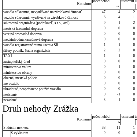
počet nehôd
usmrtení ú
Komárno
+/-
vozidlo súkromné, nevyužívané na zárobkovú činnosť
47
4
2
6
4
1
vozidlo súkromné, využívané na zárobkovú činnosť
9
-1
2
súkromná organizácia (podnikateľ, s.r.o., atď)
0
0
0
mestská hromadná doprava
0
0
0
verejná hromadná doprava
0
0
0
medzinárodná kamiónová doprava
1
-1
0
vozidlo registrované mimo územia SR
2
2
0
štátny podnik, štátna organizácia
1
1
0
TAXI
0
0
0
zastupiteľský úrad
0
-1
0
ministerstvo vnútra
0
0
0
ministerstvo obrany
0
0
0
obecná, mestská polícia
0
0
0
iné vozidlo
0
0
0
ukradnuté, neoprávnene použité vozidlo
0
-1
0
nezistené
3
-1
0
nezadané
Druh nehody Zrážka
počet nehôd
usmrtení ú
Komárno
+/-
S idúcim nek.voz.
38
11
1
9
0
0
S cyklistom