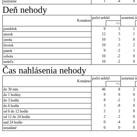
1
-4
0
nezistené
Deň nehody
počet nehôd
usmrtení ú
Komárno
+/-
pondelok
9
5
1
12
5
1
utorok
10
5
0
streda
10
-5
2
štvrtok
9
-2
1
piatok
10
-2
0
sobota
10
-2
0
nedeľa
Čas nahlásenia nehody
počet nehôd
usmrtení ú
Komárno
+/-
do 30 min.
46
8
2
9
6
0
do 1 hodiny
8
-2
3
do 3 hodín
3
-8
0
do 6 hodín
2
2
0
od 6 do 12 hodín
2
2
0
od 12 do 24 hodín
0
-4
0
nad 24 hodín
0
0
0
nezadané