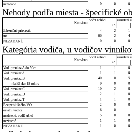
0
0
0
nezadané
Nehody podľa miesta - špecifické ob
počet nehôd
usmrtení ú
Komárno
+/-
železničné priecestie
4
2
1
66
2
4
iné
0
0
0
NEZADANÉ
Kategória vodiča, u vodičov vinník
počet nehôd
usmrtení ú
Komárno
+/-
Vod. preukaz A do 50cc
1
1
0
1
1
0
Vod. preukaz A
40
0
5
Vod. preukaz B
0
0
0
mladší ako 18 rokov
10
2
0
Vod. preukaz C
2
1
0
Vod. preukaz D
1
1
0
Vod. preukaz T
2
0
0
Bez príslušného VO
6
0
1
ostatní vodiči
5
0
0
nezistené, vodič ušiel
1
1
0
nezistené
1
0
0
NEZADANÉ