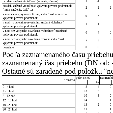
1
-1
0
cez deň, znížená viditeľnosť (svitanie, súmrak)
cez deň, znížená viditeľnosť vplyvom poveter. podmienok
2
2
2
(hmla, sneženie, dážď ...)
v noci - s verejným osvetlením, viditeľnosť neznížená
9
5
0
vplyvom poveter. podmienok
v noci - s verejným osvetlením, znížená viditeľnosť
1
1
0
vplyvom poveter. podmienok
v noci bez verejného osvetlenia, viditeľnosť neznížená
6
-4
0
vplyvom poveter. podmienok
v noci bez verejného osvetlenia, znížená viditeľnosť
2
2
0
vplyvom poveter. podmienok
0
0
0
nezadané
Podľa zaznamenaného času priebehu
zaznamenaný čas priebehu (DN od: -
Ostatné sú zaradené pod položku "ne
počet nehôd
usmrtení ú
Komárno
+/-
0 - 4 hod
2
-4
0
13
6
3
4 - 8 hod
16
-3
0
8 - 12 hod
14
6
1
12 - 16 hod
13
-2
0
16 - 20 hod
11
5
1
20 - 24 hod