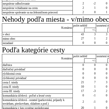
2
-2
0
nesprávne odbočovanie
2
1
0
nesprávne vchádzanie na cestu
2
0
1
nesprávne správanie sa na železničnom priecestí
Nehody podľa miesta - v/mimo obec
počet nehôd
usmrtení ú
Komárno
+/-
v obci
43
3
3
27
1
2
mimo obec
0
0
0
nezadané
Podľa kategórie cesty
počet nehôd
usmrtení ú
Komárno
+/-
diaľnica
0
0
0
0
0
0
diaľničný privádzač
0
0
0
rýchlostná cesta
0
0
0
rýchlostný privádzač
21
7
3
cesta I. triedy
10
1
0
cesta II. triedy
17
-3
2
cesta III. triedy
0
-1
0
komunikácia účelová - poľné a lesné cesty
komunikácia účelová - ostatné (parkoviská, príjazdy k
2
-1
0
továrňam, pieskovňam, skladom a pod.)
20
1
0
komunikácia v km systéme nesledovaná