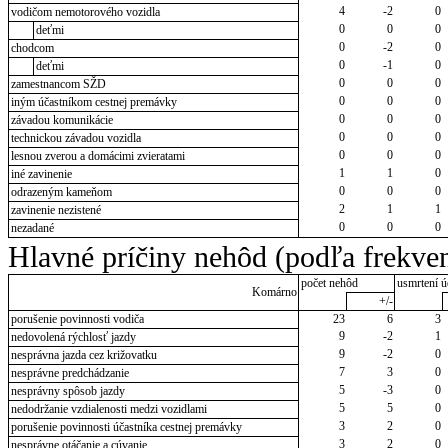
4
-2
0
vodičom nemotorového vozidla
0
0
0
deťmi
0
-2
0
chodcom
0
-1
0
deťmi
0
0
0
zamestnancom SŽD
0
0
0
iným účastníkom cestnej premávky
0
0
0
závadou komunikácie
0
0
0
technickou závadou vozidla
0
0
0
lesnou zverou a domácimi zvieratami
1
1
0
iné zavinenie
0
0
0
odrazeným kameňom
2
1
1
zavinenie nezistené
0
0
0
nezadané
Hlavné príčiny nehôd (podľa frekven
počet nehôd
usmrtení ú
Komárno
+/-
porušenie povinnosti vodiča
23
6
3
9
-2
1
nedovolená rýchlosť jazdy
9
-2
0
nesprávna jazda cez križovatku
7
3
0
nesprávne predchádzanie
5
-3
0
nesprávny spôsob jazdy
5
5
0
nedodržanie vzdialenosti medzi vozidlami
3
2
0
porušenie povinnosti účastníka cestnej premávky
3
2
0
nesprávne otáčanie a cúvanie