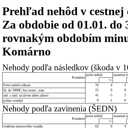
Prehľad nehôd v cestnej
Za obdobie od 01.01. do 
rovnakým obdobím minulé
Komárno
Nehody podľa následkov (škoda v 1
počet nehôd
usmrtení ú
Komárno
+/-
Počet nehôd celkom
70
4
5
22
6
0
šk. do 3990€, bez usmrt., zran.
41
-3
5
neh. s násl. na živote alebo zdraví
0
-1
0
požiar vozidiel
Nehody podľa zavinenia (ŠEDN)
počet nehôd
usmrtení ú
Komárno
+/-
vodičom motorového vozidla
63
6
4