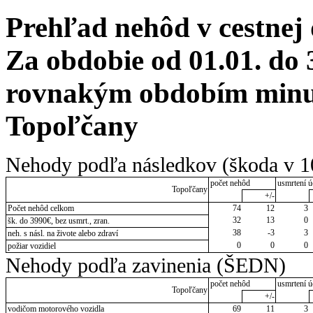
Prehľad nehôd v cestnej
Za obdobie od 01.01. do 
rovnakým obdobím minulé
Topoľčany
Nehody podľa následkov (škoda v 1
počet nehôd
usmrtení ú
Topoľčany
+/-
Počet nehôd celkom
74
12
3
32
13
0
šk. do 3990€, bez usmrt., zran.
38
-3
3
neh. s násl. na živote alebo zdraví
0
0
0
požiar vozidiel
Nehody podľa zavinenia (ŠEDN)
počet nehôd
usmrtení ú
Topoľčany
+/-
vodičom motorového vozidla
69
11
3