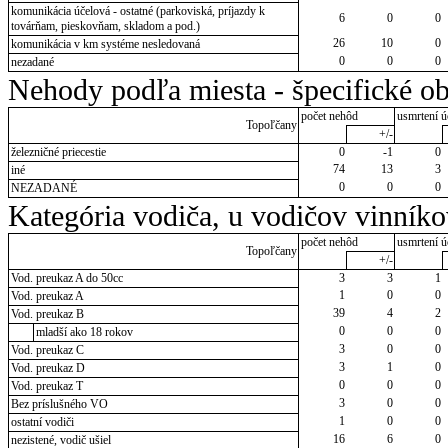
komunikácia účelová - ostatné (parkoviská, príjazdy k
6
0
0
továrňam, pieskovňam, skladom a pod.)
26
10
0
komunikácia v km systéme nesledovaná
0
0
0
nezadané
Nehody podľa miesta - špecifické ob
počet nehôd
usmrtení ú
Topoľčany
+/-
železničné priecestie
0
-1
0
74
13
3
iné
0
0
0
NEZADANÉ
Kategória vodiča, u vodičov vinník
počet nehôd
usmrtení ú
Topoľčany
+/-
Vod. preukaz A do 50cc
3
3
1
1
0
0
Vod. preukaz A
39
4
2
Vod. preukaz B
0
0
0
mladší ako 18 rokov
3
0
0
Vod. preukaz C
3
1
0
Vod. preukaz D
0
0
0
Vod. preukaz T
3
0
0
Bez príslušného VO
1
0
0
ostatní vodiči
16
6
0
nezistené, vodič ušiel