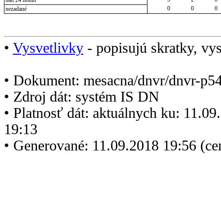
nad 24 hodín
0
0
0
nezadané
•
Vysvetlivky
- popisujú skratky, vys
• Dokument: mesacna/dnvr/dnvr-p5
• Zdroj dát: systém IS DN
• Platnosť dát: aktuálnych ku: 11.0
19:13
• Generované: 11.09.2018 19:56 (c