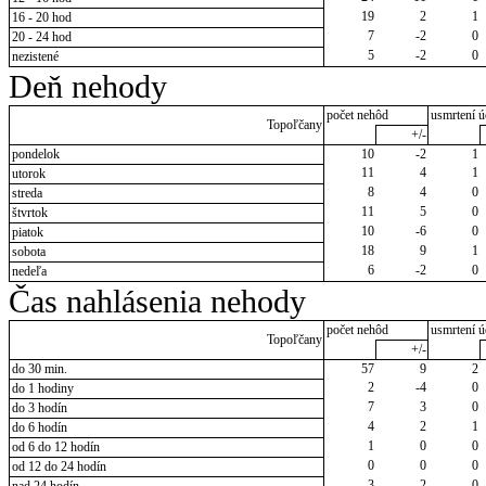
19
2
1
16 - 20 hod
7
-2
0
20 - 24 hod
5
-2
0
nezistené
Deň nehody
počet nehôd
usmrtení ú
Topoľčany
+/-
pondelok
10
-2
1
11
4
1
utorok
8
4
0
streda
11
5
0
štvrtok
10
-6
0
piatok
18
9
1
sobota
6
-2
0
nedeľa
Čas nahlásenia nehody
počet nehôd
usmrtení ú
Topoľčany
+/-
do 30 min.
57
9
2
2
-4
0
do 1 hodiny
7
3
0
do 3 hodín
4
2
1
do 6 hodín
1
0
0
od 6 do 12 hodín
0
0
0
od 12 do 24 hodín
3
2
0