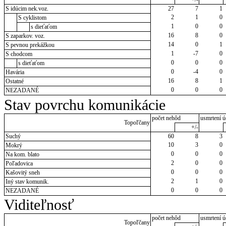
S idúcim nek.voz.
27
7
1
2
1
0
S cyklistom
1
0
0
s dieťaťom
16
8
0
S zaparkov. voz.
14
0
1
S pevnou prekážkou
1
-7
0
S chodcom
0
0
0
s dieťaťom
0
-4
0
Havária
16
8
1
Ostatné
0
0
0
NEZADANÉ
Stav povrchu komunikácie
počet nehôd
usmrtení ú
Topoľčany
+/-
Suchý
60
8
3
10
3
0
Mokrý
0
0
0
Na kom. blato
2
0
0
Poľadovica
0
0
0
Kašovitý sneh
2
1
0
Iný stav komunik.
0
0
0
NEZADANÉ
Viditeľnosť
počet nehôd
usmrtení ú
Topoľčany