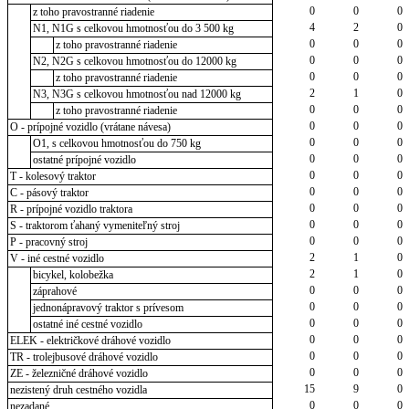
0
0
0
z toho pravostranné riadenie
4
2
0
N1, N1G s celkovou hmotnosťou do 3 500 kg
0
0
0
z toho pravostranné riadenie
0
0
0
N2, N2G s celkovou hmotnosťou do 12000 kg
0
0
0
z toho pravostranné riadenie
2
1
0
N3, N3G s celkovou hmotnosťou nad 12000 kg
0
0
0
z toho pravostranné riadenie
0
0
0
O - prípojné vozidlo (vrátane návesa)
0
0
0
O1, s celkovou hmotnosťou do 750 kg
0
0
0
ostatné prípojné vozidlo
0
0
0
T - kolesový traktor
0
0
0
C - pásový traktor
0
0
0
R - prípojné vozidlo traktora
0
0
0
S - traktorom ťahaný vymeniteľný stroj
0
0
0
P - pracovný stroj
2
1
0
V - iné cestné vozidlo
2
1
0
bicykel, kolobežka
0
0
0
záprahové
0
0
0
jednonápravový traktor s prívesom
0
0
0
ostatné iné cestné vozidlo
0
0
0
ELEK - električkové dráhové vozidlo
0
0
0
TR - trolejbusové dráhové vozidlo
0
0
0
ZE - železničné dráhové vozidlo
15
9
0
nezistený druh cestného vozidla
0
0
0
nezadané