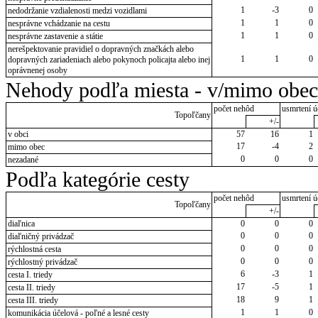
1
-3
0
nedodržanie vzdialenosti medzi vozidlami
1
1
0
nesprávne vchádzanie na cestu
1
1
0
nesprávne zastavenie a státie
nerešpektovanie pravidiel o dopravných značkách alebo
1
1
0
dopravných zariadeniach alebo pokynoch policajta alebo inej
oprávnenej osoby
Nehody podľa miesta - v/mimo obec
počet nehôd
usmrtení ú
Topoľčany
+/-
v obci
57
16
1
17
-4
2
mimo obec
0
0
0
nezadané
Podľa kategórie cesty
počet nehôd
usmrtení ú
Topoľčany
+/-
diaľnica
0
0
0
0
0
0
diaľničný privádzač
0
0
0
rýchlostná cesta
0
0
0
rýchlostný privádzač
6
-3
1
cesta I. triedy
17
-5
1
cesta II. triedy
18
9
1
cesta III. triedy
1
1
0
komunikácia účelová - poľné a lesné cesty