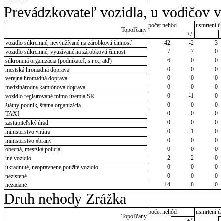
Prevádzkovateľ vozidla, u vodičov 
počet nehôd
usmrtení ú
Topoľčany
+/-
vozidlo súkromné, nevyužívané na zárobkovú činnosť
42
-2
3
7
7
0
vozidlo súkromné, využívané na zárobkovú činnosť
6
0
0
súkromná organizácia (podnikateľ, s.r.o., atď)
0
0
0
mestská hromadná doprava
0
0
0
verejná hromadná doprava
0
0
0
medzinárodná kamiónová doprava
0
-1
0
vozidlo registrované mimo územia SR
0
0
0
štátny podnik, štátna organizácia
0
0
0
TAXI
0
0
0
zastupiteľský úrad
0
-1
0
ministerstvo vnútra
0
0
0
ministerstvo obrany
0
0
0
obecná, mestská polícia
2
2
0
iné vozidlo
0
0
0
ukradnuté, neoprávnene použité vozidlo
0
0
0
nezistené
14
8
0
nezadané
Druh nehody Zrážka
počet nehôd
usmrtení ú
Topoľčany
+/-