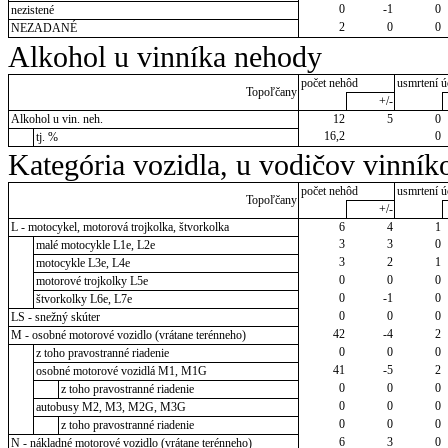
0
-1
0
nezistené
2
0
0
NEZADANÉ
Alkohol u vinníka nehody
počet nehôd
usmrtení ú
Topoľčany
+/-
Alkohol u vin. neh.
12
5
0
16,2
0
tj. %
Kategória vozidla, u vodičov vinník
počet nehôd
usmrtení ú
Topoľčany
+/-
L - motocykel, motorová trojkolka, štvorkolka
6
4
1
3
3
0
malé motocykle L1e, L2e
3
2
1
motocykle L3e, L4e
0
0
0
motorové trojkolky L5e
0
-1
0
štvorkolky L6e, L7e
0
0
0
LS - snežný skúter
42
-4
2
M - osobné motorové vozidlo (vrátane terénneho)
0
0
0
z toho pravostranné riadenie
41
-5
2
osobné motorové vozidlá M1, M1G
0
0
0
z toho pravostranné riadenie
0
0
0
autobusy M2, M3, M2G, M3G
0
0
0
z toho pravostranné riadenie
6
3
0
N - nákladné motorové vozidlo (vrátane terénneho)