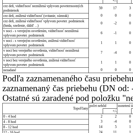
+/-
cez deň, viditeľnosť neznížená vplyvom poveternostných
59
17
3
podmienok
0
0
0
cez deň, znížená viditeľnosť (svitanie, súmrak)
cez deň, znížená viditeľnosť vplyvom poveter. podmienok
0
-2
0
(hmla, sneženie, dážď ...)
v noci - s verejným osvetlením, viditeľnosť neznížená
6
-1
0
vplyvom poveter. podmienok
v noci - s verejným osvetlením, znížená viditeľnosť
1
1
0
vplyvom poveter. podmienok
v noci bez verejného osvetlenia, viditeľnosť neznížená
7
-4
0
vplyvom poveter. podmienok
v noci bez verejného osvetlenia, znížená viditeľnosť
1
1
0
vplyvom poveter. podmienok
0
0
0
nezadané
Podľa zaznamenaného času priebehu
zaznamenaný čas priebehu (DN od: -
Ostatné sú zaradené pod položku "ne
počet nehôd
usmrtení ú
Topoľčany
+/-
0 - 4 hod
2
2
0
3
-4
0
4 - 8 hod
14
5
1
8 - 12 hod
24
11
1
12 - 16 hod