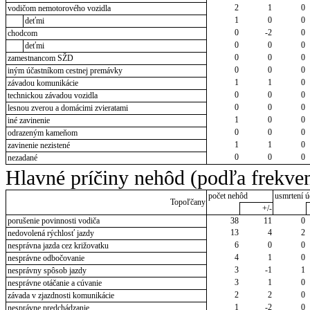
2
1
0
vodičom nemotorového vozidla
1
0
0
deťmi
0
-2
0
chodcom
0
0
0
deťmi
0
0
0
zamestnancom SŽD
0
0
0
iným účastníkom cestnej premávky
1
1
0
závadou komunikácie
0
0
0
technickou závadou vozidla
0
0
0
lesnou zverou a domácimi zvieratami
1
0
0
iné zavinenie
0
0
0
odrazeným kameňom
1
1
0
zavinenie nezistené
0
0
0
nezadané
Hlavné príčiny nehôd (podľa frekven
počet nehôd
usmrtení ú
Topoľčany
+/-
porušenie povinnosti vodiča
38
11
0
13
4
2
nedovolená rýchlosť jazdy
6
0
0
nesprávna jazda cez križovatku
4
1
0
nesprávne odbočovanie
3
-1
1
nesprávny spôsob jazdy
3
1
0
nesprávne otáčanie a cúvanie
2
2
0
závada v zjazdnosti komunikácie
1
-2
0
nesprávne predchádzanie