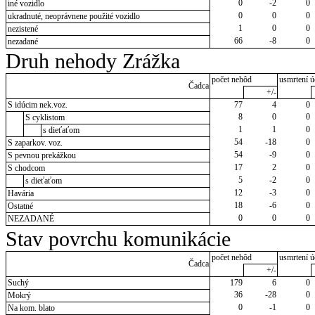
0
-2
0
iné vozidlo
0
0
0
ukradnuté, neoprávnene použité vozidlo
1
0
0
nezistené
66
-8
0
nezadané
Druh nehody Zrážka
počet nehôd
usmrtení ú
Čadca
+/-
S idúcim nek.voz.
77
4
0
8
0
0
S cyklistom
1
1
0
s dieťaťom
54
-18
0
S zaparkov. voz.
54
-9
0
S pevnou prekážkou
17
2
0
S chodcom
5
-2
0
s dieťaťom
12
-3
0
Havária
18
-6
0
Ostatné
0
0
0
NEZADANÉ
Stav povrchu komunikácie
počet nehôd
usmrtení ú
Čadca
+/-
Suchý
179
6
0
36
-28
0
Mokrý
0
-1
0
Na kom. blato