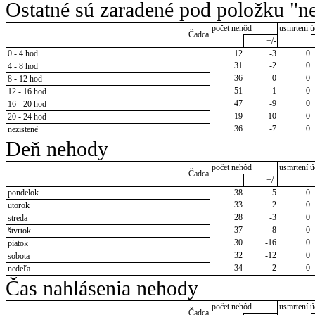
Ostatné sú zaradené pod položku "ne
počet nehôd
usmrtení ú
Čadca
+/-
0 - 4 hod
12
-3
0
31
-2
0
4 - 8 hod
36
0
0
8 - 12 hod
51
1
0
12 - 16 hod
47
-9
0
16 - 20 hod
19
-10
0
20 - 24 hod
36
-7
0
nezistené
Deň nehody
počet nehôd
usmrtení ú
Čadca
+/-
pondelok
38
5
0
33
2
0
utorok
28
-3
0
streda
37
-8
0
štvrtok
30
-16
0
piatok
32
-12
0
sobota
34
2
0
nedeľa
Čas nahlásenia nehody
počet nehôd
usmrtení ú
Čadca