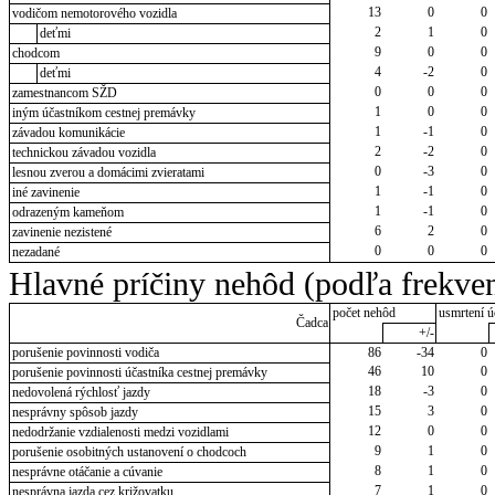
13
0
0
vodičom nemotorového vozidla
2
1
0
deťmi
9
0
0
chodcom
4
-2
0
deťmi
0
0
0
zamestnancom SŽD
1
0
0
iným účastníkom cestnej premávky
1
-1
0
závadou komunikácie
2
-2
0
technickou závadou vozidla
0
-3
0
lesnou zverou a domácimi zvieratami
1
-1
0
iné zavinenie
1
-1
0
odrazeným kameňom
6
2
0
zavinenie nezistené
0
0
0
nezadané
Hlavné príčiny nehôd (podľa frekven
počet nehôd
usmrtení ú
Čadca
+/-
porušenie povinnosti vodiča
86
-34
0
46
10
0
porušenie povinnosti účastníka cestnej premávky
18
-3
0
nedovolená rýchlosť jazdy
15
3
0
nesprávny spôsob jazdy
12
0
0
nedodržanie vzdialenosti medzi vozidlami
9
1
0
porušenie osobitných ustanovení o chodcoch
8
1
0
nesprávne otáčanie a cúvanie
7
1
0
nesprávna jazda cez križovatku