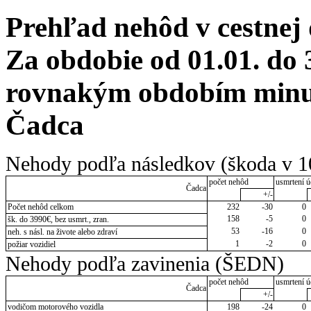
Prehľad nehôd v cestnej
Za obdobie od 01.01. do 
rovnakým obdobím minulé
Čadca
Nehody podľa následkov (škoda v 1
počet nehôd
usmrtení ú
Čadca
+/-
Počet nehôd celkom
232
-30
0
158
-5
0
šk. do 3990€, bez usmrt., zran.
53
-16
0
neh. s násl. na živote alebo zdraví
1
-2
0
požiar vozidiel
Nehody podľa zavinenia (ŠEDN)
počet nehôd
usmrtení ú
Čadca
+/-
vodičom motorového vozidla
198
-24
0