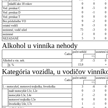
0
0
0
mladší ako 18 rokov
8
-5
0
Vod. preukaz C
0
-1
0
Vod. preukaz D
0
0
0
Vod. preukaz T
9
-2
0
Bez príslušného VO
9
-3
0
ostatní vodiči
75
-3
0
nezistené, vodič ušiel
2
0
0
nezistené
5
3
0
NEZADANÉ
Alkohol u vinníka nehody
počet nehôd
usmrtení ú
Čadca
+/-
Alkohol u vin. neh.
37
-5
0
15,9
•
tj. %
Kategória vozidla, u vodičov vinník
počet nehôd
usmrtení ú
Čadca
+/-
L - motocykel, motorová trojkolka, štvorkolka
3
-6
0
0
-3
0
malé motocykle L1e, L2e
2
-2
0
motocykle L3e, L4e
0
0
0
motorové trojkolky L5e
1
-1
0
štvorkolky L6e, L7e
0
-1
0