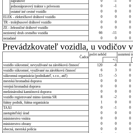
0
-1
0
záprahové
0
-1
0
jednonápravový traktor s prívesom
0
0
0
ostatné iné cestné vozidlo
0
0
0
ELEK - električkové dráhové vozidlo
0
0
0
TR - trolejbusové dráhové vozidlo
0
0
0
ZE - železničné dráhové vozidlo
66
-11
0
nezistený druh cestného vozidla
0
0
0
nezadané
Prevádzkovateľ vozidla, u vodičov 
počet nehôd
usmrtení ú
Čadca
+/-
vozidlo súkromné, nevyužívané na zárobkovú činnosť
120
-8
0
6
3
0
vozidlo súkromné, využívané na zárobkovú činnosť
15
-5
0
súkromná organizácia (podnikateľ, s.r.o., atď)
0
0
0
mestská hromadná doprava
0
0
0
verejná hromadná doprava
0
0
0
medzinárodná kamiónová doprava
8
-2
0
vozidlo registrované mimo územia SR
1
0
0
štátny podnik, štátna organizácia
0
-1
0
TAXI
0
0
0
zastupiteľský úrad
0
0
0
ministerstvo vnútra
0
0
0
ministerstvo obrany
0
0
0
obecná, mestská polícia