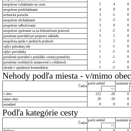
5
4
0
nesprávne vchádzanie na cestu
4
0
0
nesprávne predchádzanie
3
-1
0
technická porucha
3
-3
0
nesprávne obchádzanie
3
0
0
nesprávne odbočovanie
3
-2
0
nesprávne správanie sa na železničnom priecestí
3
2
0
porušenie pravidiel pri preprave nákladu
2
2
0
nesprávna jazda v jazdných pruhoch
1
-1
0
vplyv prírodnej sily
1
-1
0
vplyv prevádzky
1
-1
0
porušenie pravidiel o prekážke cestnej premávky
1
-1
0
porušenie osobitných ustanovení o cyklistoch
1
-1
0
závada v zjazdnosti komunikácie
Nehody podľa miesta - v/mimo obec
počet nehôd
usmrtení ú
Čadca
+/-
v obci
212
-20
0
20
-10
0
mimo obec
0
0
0
nezadané
Podľa kategórie cesty
počet nehôd
usmrtení ú
Čadca
+/-
diaľnica
0
0
0