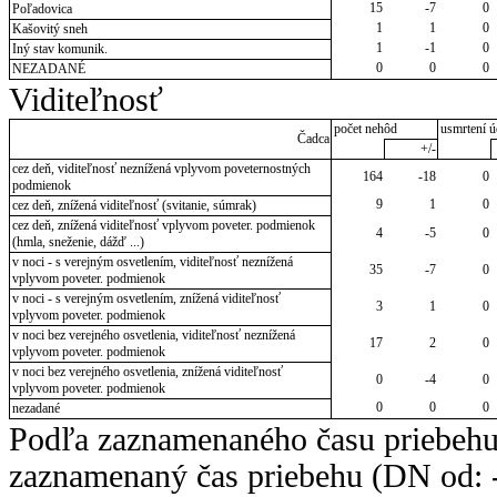
15
-7
0
Poľadovica
1
1
0
Kašovitý sneh
1
-1
0
Iný stav komunik.
0
0
0
NEZADANÉ
Viditeľnosť
počet nehôd
usmrtení ú
Čadca
+/-
cez deň, viditeľnosť neznížená vplyvom poveternostných
164
-18
0
podmienok
9
1
0
cez deň, znížená viditeľnosť (svitanie, súmrak)
cez deň, znížená viditeľnosť vplyvom poveter. podmienok
4
-5
0
(hmla, sneženie, dážď ...)
v noci - s verejným osvetlením, viditeľnosť neznížená
35
-7
0
vplyvom poveter. podmienok
v noci - s verejným osvetlením, znížená viditeľnosť
3
1
0
vplyvom poveter. podmienok
v noci bez verejného osvetlenia, viditeľnosť neznížená
17
2
0
vplyvom poveter. podmienok
v noci bez verejného osvetlenia, znížená viditeľnosť
0
-4
0
vplyvom poveter. podmienok
0
0
0
nezadané
Podľa zaznamenaného času priebehu
zaznamenaný čas priebehu (DN od: -