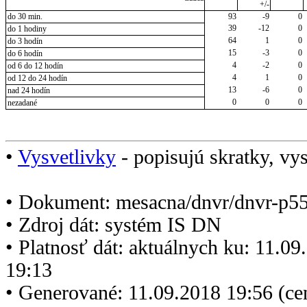
+/-
do 30 min.
93
-9
0
39
-12
0
do 1 hodiny
64
1
0
do 3 hodín
15
-3
0
do 6 hodín
4
-2
0
od 6 do 12 hodín
4
1
0
od 12 do 24 hodín
13
-6
0
nad 24 hodín
0
0
0
nezadané
•
Vysvetlivky
- popisujú skratky, vys
• Dokument: mesacna/dnvr/dnvr-p5
• Zdroj dát: systém IS DN
• Platnosť dát: aktuálnych ku: 11.0
19:13
• Generované: 11.09.2018 19:56 (c