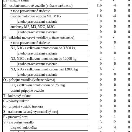
LS - snežný skúter
116
-4
0
M - osobné motorové vozidlo (vrátane terénneho)
0
0
0
z toho pravostranné riadenie
116
-4
0
osobné motorové vozidlá M1, M1G
0
0
0
z toho pravostranné riadenie
0
0
0
autobusy M2, M3, M2G, M3G
0
0
0
z toho pravostranné riadenie
19
-1
0
N - nákladné motorové vozidlo (vrátane terénneho)
0
0
0
z toho pravostranné riadenie
9
-1
0
N1, N1G s celkovou hmotnosťou do 3 500 kg
0
0
0
z toho pravostranné riadenie
2
1
0
N2, N2G s celkovou hmotnosťou do 12000 kg
0
0
0
z toho pravostranné riadenie
8
-1
0
N3, N3G s celkovou hmotnosťou nad 12000 kg
0
0
0
z toho pravostranné riadenie
0
0
0
O - prípojné vozidlo (vrátane návesa)
0
0
0
O1, s celkovou hmotnosťou do 750 kg
0
0
0
ostatné prípojné vozidlo
0
0
0
T - kolesový traktor
0
0
0
C - pásový traktor
0
0
0
R - prípojné vozidlo traktora
0
0
0
S - traktorom ťahaný vymeniteľný stroj
0
-1
0
P - pracovný stroj
13
2
0
V - iné cestné vozidlo
13
4
0
bicykel, kolobežka