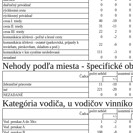
0
0
0
diaľničný privádzač
0
0
0
rýchlostná cesta
0
0
0
rýchlostný privádzač
46
-10
0
cesta I. triedy
31
-11
0
cesta II. triedy
22
2
0
cesta III. triedy
0
-2
0
komunikácia účelová - poľné a lesné cesty
komunikácia účelová - ostatné (parkoviská, príjazdy k
22
-6
0
továrňam, pieskovňam, skladom a pod.)
111
-3
0
komunikácia v km systéme nesledovaná
0
0
0
nezadané
Nehody podľa miesta - špecifické ob
počet nehôd
usmrtení ú
Čadca
+/-
železničné priecestie
11
-10
0
221
-20
0
iné
0
0
0
NEZADANÉ
Kategória vodiča, u vodičov vinník
počet nehôd
usmrtení ú
Čadca
+/-
Vod. preukaz A do 50cc
1
-2
0
0
-1
0
Vod. preukaz A
108
-8
0
Vod. preukaz B