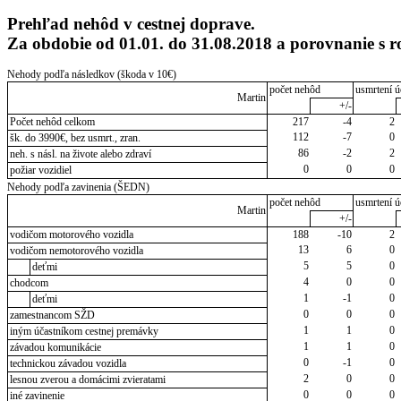
Prehľad nehôd v cestnej doprave.
Za obdobie od 01.01. do 31.08.2018 a porovnanie s 
Nehody podľa následkov (škoda v 10€)
počet nehôd
usmrtení ú
Martin
+/-
Počet nehôd celkom
217
-4
2
112
-7
0
šk. do 3990€, bez usmrt., zran.
86
-2
2
neh. s násl. na živote alebo zdraví
0
0
0
požiar vozidiel
Nehody podľa zavinenia (ŠEDN)
počet nehôd
usmrtení ú
Martin
+/-
vodičom motorového vozidla
188
-10
2
13
6
0
vodičom nemotorového vozidla
5
5
0
deťmi
4
0
0
chodcom
1
-1
0
deťmi
0
0
0
zamestnancom SŽD
1
1
0
iným účastníkom cestnej premávky
1
1
0
závadou komunikácie
0
-1
0
technickou závadou vozidla
2
0
0
lesnou zverou a domácimi zvieratami
0
0
0
iné zavinenie