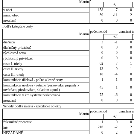
Martin
+/-
v obci
158
7
0
59
-11
2
mimo obec
0
0
0
nezadané
Podľa kategórie cesty
počet nehôd
usmrtení ú
Martin
+/-
diaľnica
3
-1
0
0
0
0
diaľničný privádzač
0
0
0
rýchlostná cesta
0
0
0
rýchlostný privádzač
62
7
1
cesta I. triedy
13
0
1
cesta II. triedy
18
-4
0
cesta III. triedy
1
-1
0
komunikácia účelová - poľné a lesné cesty
komunikácia účelová - ostatné (parkoviská, príjazdy k
45
1
0
továrňam, pieskovňam, skladom a pod.)
75
-6
0
komunikácia v km systéme nesledovaná
0
0
0
nezadané
Nehody podľa miesta - špecifické objekty
počet nehôd
usmrtení ú
Martin
+/-
železničné priecestie
1
0
0
216
-2
2
iné
0
-2
0
NEZADANÉ