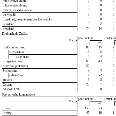
0
0
0
ministerstvo vnútra
0
0
0
ministerstvo obrany
0
0
0
obecná, mestská polícia
0
0
0
iné vozidlo
0
0
0
ukradnuté, neoprávnene použité vozidlo
0
-2
0
nezistené
74
-14
0
nezadané
Druh nehody Zrážka
počet nehôd
usmrtení ú
Martin
+/-
S idúcim nek.voz.
85
15
2
12
2
0
S cyklistom
4
4
0
s dieťaťom
63
-13
0
S zaparkov. voz.
29
1
0
S pevnou prekážkou
9
-3
0
S chodcom
2
-2
0
s dieťaťom
3
-5
0
Havária
28
1
0
Ostatné
0
0
0
NEZADANÉ
Stav povrchu komunikácie
počet nehôd
usmrtení ú
Martin
+/-
Suchý
156
-3
0
47
10
1
Mokrý