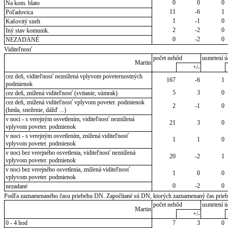
0
0
0
Na kom. blato
11
-6
1
Poľadovica
1
-1
0
Kašovitý sneh
2
-2
0
Iný stav komunik.
0
-2
0
NEZADANÉ
Viditeľnosť
počet nehôd
usmrtení ú
Martin
+/-
cez deň, viditeľnosť neznížená vplyvom poveternostných
167
-6
1
podmienok
5
3
0
cez deň, znížená viditeľnosť (svitanie, súmrak)
cez deň, znížená viditeľnosť vplyvom poveter. podmienok
2
-1
0
(hmla, sneženie, dážď ...)
v noci - s verejným osvetlením, viditeľnosť neznížená
21
3
0
vplyvom poveter. podmienok
v noci - s verejným osvetlením, znížená viditeľnosť
1
1
0
vplyvom poveter. podmienok
v noci bez verejného osvetlenia, viditeľnosť neznížená
20
-2
1
vplyvom poveter. podmienok
v noci bez verejného osvetlenia, znížená viditeľnosť
1
0
0
vplyvom poveter. podmienok
0
-2
0
nezadané
Podľa zaznamenaného času priebehu DN. Započítané sú DN, ktorých zaznamenaný čas priebeh
počet nehôd
usmrtení ú
Martin
+/-
0 - 4 hod
7
3
0