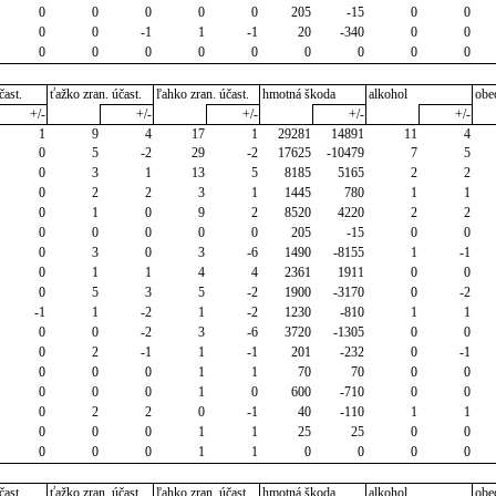
0
0
0
0
0
205
-15
0
0
0
0
-1
1
-1
20
-340
0
0
0
0
0
0
0
0
0
0
0
čast.
ťažko zran. účast.
ľahko zran. účast.
hmotná škoda
alkohol
obe
+/-
+/-
+/-
+/-
+/-
1
9
4
17
1
29281
14891
11
4
0
5
-2
29
-2
17625
-10479
7
5
0
3
1
13
5
8185
5165
2
2
0
2
2
3
1
1445
780
1
1
0
1
0
9
2
8520
4220
2
2
0
0
0
0
0
205
-15
0
0
0
3
0
3
-6
1490
-8155
1
-1
0
1
1
4
4
2361
1911
0
0
0
5
3
5
-2
1900
-3170
0
-2
-1
1
-2
1
-2
1230
-810
1
1
0
0
-2
3
-6
3720
-1305
0
0
0
2
-1
1
-1
201
-232
0
-1
0
0
0
1
1
70
70
0
0
0
0
0
1
0
600
-710
0
0
0
2
2
0
-1
40
-110
1
1
0
0
0
1
1
25
25
0
0
0
0
0
1
1
0
0
0
0
čast.
ťažko zran. účast.
ľahko zran. účast.
hmotná škoda
alkohol
obe