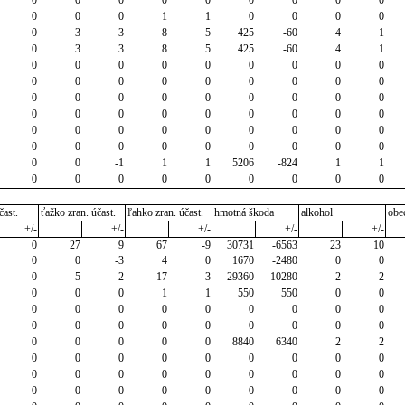
0
0
0
1
1
0
0
0
0
0
3
3
8
5
425
-60
4
1
0
3
3
8
5
425
-60
4
1
0
0
0
0
0
0
0
0
0
0
0
0
0
0
0
0
0
0
0
0
0
0
0
0
0
0
0
0
0
0
0
0
0
0
0
0
0
0
0
0
0
0
0
0
0
0
0
0
0
0
0
0
0
0
0
0
-1
1
1
5206
-824
1
1
0
0
0
0
0
0
0
0
0
čast.
ťažko zran. účast.
ľahko zran. účast.
hmotná škoda
alkohol
obe
+/-
+/-
+/-
+/-
+/-
0
27
9
67
-9
30731
-6563
23
10
0
0
-3
4
0
1670
-2480
0
0
0
5
2
17
3
29360
10280
2
2
0
0
0
1
1
550
550
0
0
0
0
0
0
0
0
0
0
0
0
0
0
0
0
0
0
0
0
0
0
0
0
0
8840
6340
2
2
0
0
0
0
0
0
0
0
0
0
0
0
0
0
0
0
0
0
0
0
0
0
0
0
0
0
0