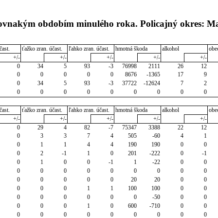
rovnakým obdobím minulého roka. Policajný okres: Ma
čast.
ťažko zran. účast.
ľahko zran. účast.
hmotná škoda
alkohol
obe
+/-
+/-
+/-
+/-
+/-
0
34
5
93
-3
76998
2111
26
12
0
0
0
0
0
8676
-1365
17
9
0
34
5
93
-3
37722
-12624
7
2
0
0
0
0
0
0
0
0
0
čast.
ťažko zran. účast.
ľahko zran. účast.
hmotná škoda
alkohol
obe
+/-
+/-
+/-
+/-
+/-
0
29
4
82
-7
75347
3388
22
12
0
3
3
7
4
505
-60
4
1
0
1
1
4
4
190
190
0
0
0
2
-1
1
0
201
-222
0
-1
0
1
0
0
-1
1
-22
0
0
0
0
0
0
0
0
0
0
0
0
0
0
0
0
20
20
0
0
0
0
0
1
1
100
100
0
0
0
0
0
0
0
0
-50
0
0
0
0
0
1
0
600
-710
0
0
0
0
0
0
0
0
0
0
0