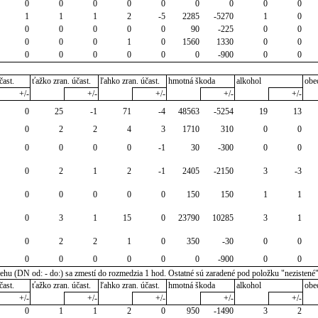
0
0
0
0
0
0
0
0
0
1
1
1
2
-5
2285
-5270
1
0
0
0
0
0
0
90
-225
0
0
0
0
0
1
0
1560
1330
0
0
0
0
0
0
0
0
-900
0
0
čast.
ťažko zran. účast.
ľahko zran. účast.
hmotná škoda
alkohol
obe
+/-
+/-
+/-
+/-
+/-
0
25
-1
71
-4
48563
-5254
19
13
0
2
2
4
3
1710
310
0
0
0
0
0
0
-1
30
-300
0
0
0
2
1
2
-1
2405
-2150
3
-3
0
0
0
0
0
150
150
1
1
0
3
1
15
0
23790
10285
3
1
0
2
2
1
0
350
-30
0
0
0
0
0
0
0
0
-900
0
0
u (DN od: - do:) sa zmestí do rozmedzia 1 hod. Ostatné sú zaradené pod položku "nezistené
čast.
ťažko zran. účast.
ľahko zran. účast.
hmotná škoda
alkohol
obe
+/-
+/-
+/-
+/-
+/-
0
1
1
2
0
950
-1490
3
2