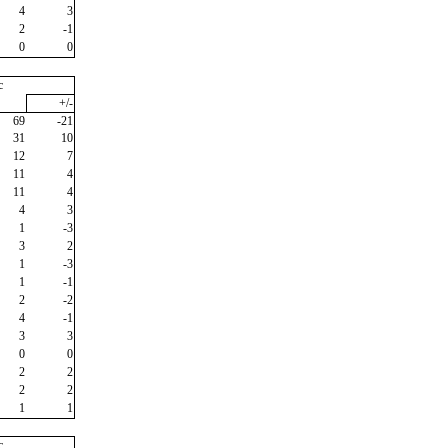
4
3
2
-1
0
0
c
+/-
69
-21
31
10
12
7
11
4
11
4
4
3
1
-3
3
2
1
-3
1
-1
2
-2
4
-1
3
3
0
0
2
2
2
2
1
1
c