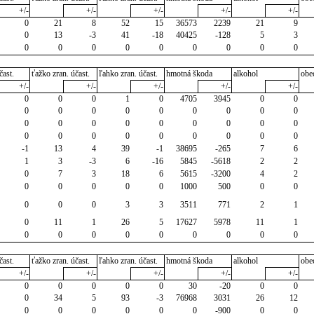
+/-
+/-
+/-
+/-
+/-
0
21
8
52
15
36573
2239
21
9
0
13
-3
41
-18
40425
-128
5
3
0
0
0
0
0
0
0
0
0
čast.
ťažko zran. účast.
ľahko zran. účast.
hmotná škoda
alkohol
obe
+/-
+/-
+/-
+/-
+/-
0
0
0
1
0
4705
3945
0
0
0
0
0
0
0
0
0
0
0
0
0
0
0
0
0
0
0
0
0
0
0
0
0
0
0
0
0
-1
13
4
39
-1
38695
-265
7
6
1
3
-3
6
-16
5845
-5618
2
2
0
7
3
18
6
5615
-3200
4
2
0
0
0
0
0
1000
500
0
0
0
0
0
3
3
3511
771
2
1
0
11
1
26
5
17627
5978
11
1
0
0
0
0
0
0
0
0
0
čast.
ťažko zran. účast.
ľahko zran. účast.
hmotná škoda
alkohol
obe
+/-
+/-
+/-
+/-
+/-
0
0
0
0
0
30
-20
0
0
0
34
5
93
-3
76968
3031
26
12
0
0
0
0
0
0
-900
0
0