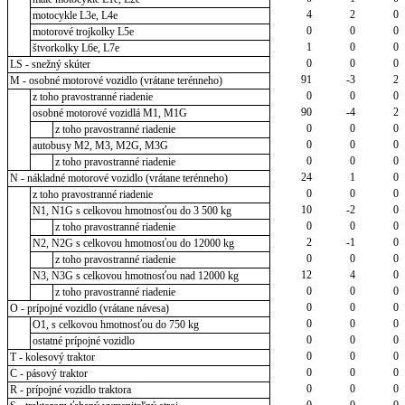
4
2
0
motocykle L3e, L4e
0
0
0
motorové trojkolky L5e
1
0
0
štvorkolky L6e, L7e
0
0
0
LS - snežný skúter
91
-3
2
M - osobné motorové vozidlo (vrátane terénneho)
0
0
0
z toho pravostranné riadenie
90
-4
2
osobné motorové vozidlá M1, M1G
0
0
0
z toho pravostranné riadenie
0
0
0
autobusy M2, M3, M2G, M3G
0
0
0
z toho pravostranné riadenie
24
1
0
N - nákladné motorové vozidlo (vrátane terénneho)
0
0
0
z toho pravostranné riadenie
10
-2
0
N1, N1G s celkovou hmotnosťou do 3 500 kg
0
0
0
z toho pravostranné riadenie
2
-1
0
N2, N2G s celkovou hmotnosťou do 12000 kg
0
0
0
z toho pravostranné riadenie
12
4
0
N3, N3G s celkovou hmotnosťou nad 12000 kg
0
0
0
z toho pravostranné riadenie
0
0
0
O - prípojné vozidlo (vrátane návesa)
0
0
0
O1, s celkovou hmotnosťou do 750 kg
0
0
0
ostatné prípojné vozidlo
0
0
0
T - kolesový traktor
0
0
0
C - pásový traktor
0
0
0
R - prípojné vozidlo traktora
0
0
0