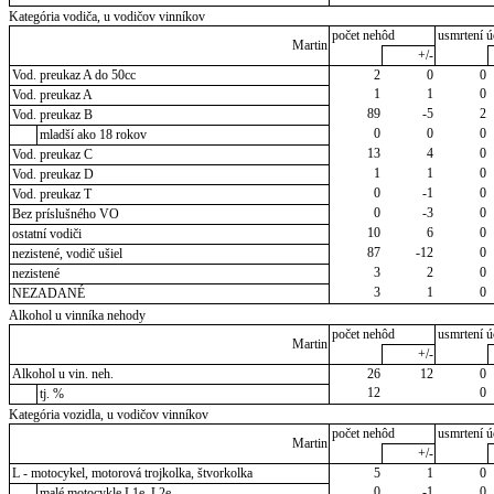
Kategória vodiča, u vodičov vinníkov
počet nehôd
usmrtení ú
Martin
+/-
Vod. preukaz A do 50cc
2
0
0
1
1
0
Vod. preukaz A
89
-5
2
Vod. preukaz B
0
0
0
mladší ako 18 rokov
13
4
0
Vod. preukaz C
1
1
0
Vod. preukaz D
0
-1
0
Vod. preukaz T
0
-3
0
Bez príslušného VO
10
6
0
ostatní vodiči
87
-12
0
nezistené, vodič ušiel
3
2
0
nezistené
3
1
0
NEZADANÉ
Alkohol u vinníka nehody
počet nehôd
usmrtení ú
Martin
+/-
Alkohol u vin. neh.
26
12
0
12
0
tj. %
Kategória vozidla, u vodičov vinníkov
počet nehôd
usmrtení ú
Martin
+/-
L - motocykel, motorová trojkolka, štvorkolka
5
1
0
0
-1
0
malé motocykle L1e, L2e