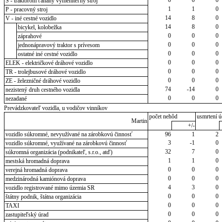
S - traktorom ťahaný vymeniteľný stroj
1
1
0
P - pracovný stroj
14
8
0
V - iné cestné vozidlo
14
8
0
bicykel, kolobežka
0
0
0
záprahové
0
0
0
jednonápravový traktor s prívesom
0
0
0
ostatné iné cestné vozidlo
0
0
0
ELEK - električkové dráhové vozidlo
0
0
0
TR - trolejbusové dráhové vozidlo
0
0
0
ZE - železničné dráhové vozidlo
74
-14
0
nezistený druh cestného vozidla
0
0
0
nezadané
Prevádzkovateľ vozidla, u vodičov vinníkov
počet nehôd
usmrtení ú
Martin
+/-
vozidlo súkromné, nevyužívané na zárobkovú činnosť
96
1
2
3
-1
0
vozidlo súkromné, využívané na zárobkovú činnosť
32
7
0
súkromná organizácia (podnikateľ, s.r.o., atď)
1
1
0
mestská hromadná doprava
0
0
0
verejná hromadná doprava
0
0
0
medzinárodná kamiónová doprava
4
3
0
vozidlo registrované mimo územia SR
0
0
0
štátny podnik, štátna organizácia
0
0
0
TAXI
0
0
0
zastupiteľský úrad