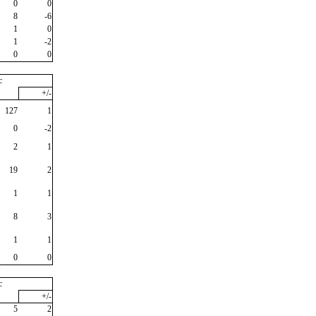
0
0
8
-6
1
0
1
-2
0
0
c
+/-
127
1
0
-2
2
1
19
2
1
1
8
3
1
1
0
0
"
c
+/-
5
2