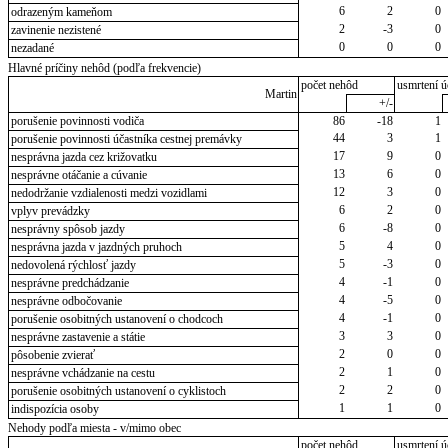
6
2
0
odrazeným kameňom
2
-3
0
zavinenie nezistené
0
0
0
nezadané
Hlavné príčiny nehôd (podľa frekvencie)
počet nehôd
usmrtení ú
Martin
+/-
porušenie povinnosti vodiča
86
-18
1
44
3
1
porušenie povinnosti účastníka cestnej premávky
17
9
0
nesprávna jazda cez križovatku
13
6
0
nesprávne otáčanie a cúvanie
12
3
0
nedodržanie vzdialenosti medzi vozidlami
6
2
0
vplyv prevádzky
6
-8
0
nesprávny spôsob jazdy
5
4
0
nesprávna jazda v jazdných pruhoch
5
-3
0
nedovolená rýchlosť jazdy
4
-1
0
nesprávne predchádzanie
4
-5
0
nesprávne odbočovanie
4
-1
0
porušenie osobitných ustanovení o chodcoch
3
3
0
nesprávne zastavenie a státie
2
0
0
pôsobenie zvierať
2
1
0
nesprávne vchádzanie na cestu
2
2
0
porušenie osobitných ustanovení o cyklistoch
1
1
0
indispozícia osoby
Nehody podľa miesta - v/mimo obec
počet nehôd
usmrtení ú