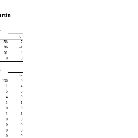
rtin
c
+/-
158
7
96
-1
51
5
0
0
c
+/-
136
0
11
4
5
5
4
0
1
-1
0
0
1
1
0
0
0
0
0
0
0
0