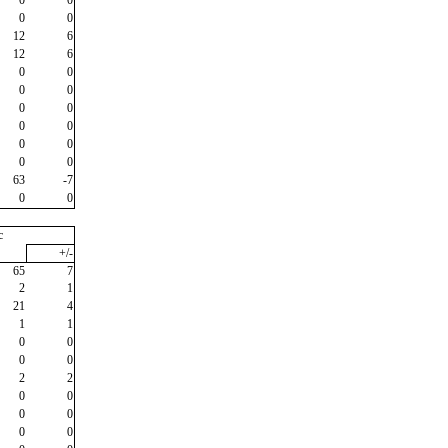
0
0
12
6
12
6
0
0
0
0
0
0
0
0
0
0
0
0
63
-7
0
0
c
+/-
65
7
2
1
21
4
1
1
0
0
0
0
2
2
0
0
0
0
0
0