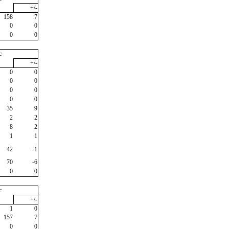
+/-
158
7
0
0
0
0
c
+/-
0
0
0
0
0
0
0
0
35
9
2
2
8
2
1
1
42
-1
70
-6
0
0
c
+/-
1
0
157
7
0
0