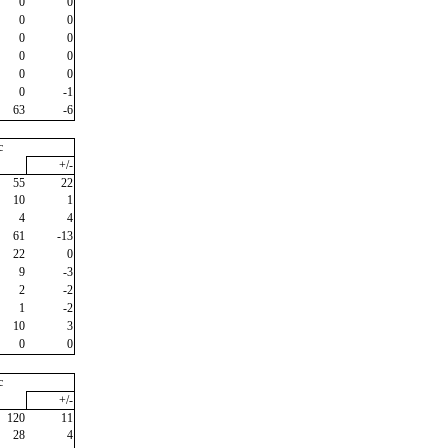
0
0
0
0
0
0
0
0
0
0
0
-1
63
-6
c
+/-
55
22
10
1
4
4
61
-13
22
0
9
-3
2
-2
1
-2
10
3
0
0
c
+/-
120
11
28
4