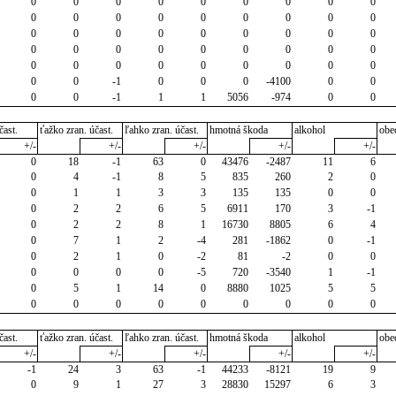
0
0
0
0
0
0
0
0
0
0
0
0
0
0
0
0
0
0
0
0
0
0
0
0
0
0
0
0
0
0
0
0
0
0
0
0
0
0
0
0
0
0
0
0
0
0
0
-1
0
0
0
-4100
0
0
0
0
-1
1
1
5056
-974
0
0
čast.
ťažko zran. účast.
ľahko zran. účast.
hmotná škoda
alkohol
obe
+/-
+/-
+/-
+/-
+/-
0
18
-1
63
0
43476
-2487
11
6
0
4
-1
8
5
835
260
2
0
0
1
1
3
3
135
135
0
0
0
2
2
6
5
6911
170
3
-1
0
2
2
8
1
16730
8805
6
4
0
7
1
2
-4
281
-1862
0
-1
0
2
1
0
-2
81
-2
0
0
0
0
0
0
-5
720
-3540
1
-1
0
5
1
14
0
8880
1025
5
5
0
0
0
0
0
0
0
0
0
čast.
ťažko zran. účast.
ľahko zran. účast.
hmotná škoda
alkohol
obe
+/-
+/-
+/-
+/-
+/-
-1
24
3
63
-1
44233
-8121
19
9
0
9
1
27
3
28830
15297
6
3