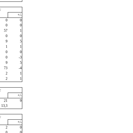
c
+/-
0
0
0
0
57
1
0
0
9
5
1
1
0
0
0
-3
9
5
73
-4
2
1
2
1
c
+/-
21
9
13,3
c
+/-
2
0
0
0