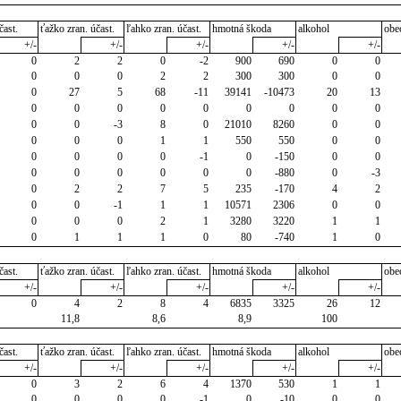
čast.
ťažko zran. účast.
ľahko zran. účast.
hmotná škoda
alkohol
obe
+/-
+/-
+/-
+/-
+/-
0
2
2
0
-2
900
690
0
0
0
0
0
2
2
300
300
0
0
0
27
5
68
-11
39141
-10473
20
13
0
0
0
0
0
0
0
0
0
0
0
-3
8
0
21010
8260
0
0
0
0
0
1
1
550
550
0
0
0
0
0
0
-1
0
-150
0
0
0
0
0
0
0
0
-880
0
-3
0
2
2
7
5
235
-170
4
2
0
0
-1
1
1
10571
2306
0
0
0
0
0
2
1
3280
3220
1
1
0
1
1
1
0
80
-740
1
0
čast.
ťažko zran. účast.
ľahko zran. účast.
hmotná škoda
alkohol
obe
+/-
+/-
+/-
+/-
+/-
0
4
2
8
4
6835
3325
26
12
11,8
8,6
8,9
100
čast.
ťažko zran. účast.
ľahko zran. účast.
hmotná škoda
alkohol
obe
+/-
+/-
+/-
+/-
+/-
0
3
2
6
4
1370
530
1
1
0
0
0
0
-1
0
-10
0
0