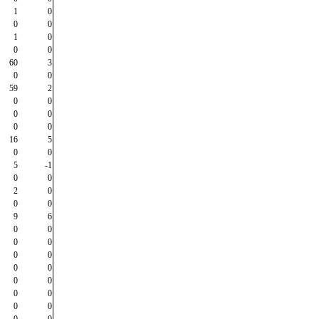
1
0
0
0
1
0
0
0
60
3
0
0
59
2
0
0
0
0
0
0
16
5
0
0
5
-1
0
0
2
0
0
0
9
6
0
0
0
0
0
0
0
0
0
0
0
0
0
0
0
0