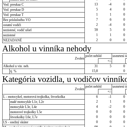
13
-4
0
Vod. preukaz C
5
4
0
Vod. preukaz D
1
1
0
Vod. preukaz T
7
6
0
Bez príslušného VO
2
-4
0
ostatní vodiči
59
5
0
nezistené, vodič ušiel
1
1
0
nezistené
2
0
0
NEZADANÉ
Alkohol u vinníka nehody
počet nehôd
usmrtení ú
Zvolen
+/-
Alkohol u vin. neh.
31
5
0
15,8
0
tj. %
Kategória vozidla, u vodičov vinník
počet nehôd
usmrtení ú
Zvolen
+/-
L - motocykel, motorová trojkolka, štvorkolka
6
-1
0
2
1
0
malé motocykle L1e, L2e
4
-2
0
motocykle L3e, L4e
0
0
0
motorové trojkolky L5e
0
0
0
štvorkolky L6e, L7e
0
0
0
LS - snežný skúter
98
-9
1