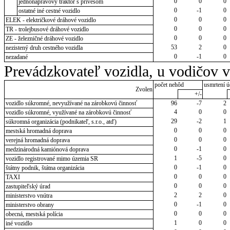
0
0
0
jednonápravový traktor s prívesom
0
-1
0
ostatné iné cestné vozidlo
0
0
0
ELEK - električkové dráhové vozidlo
0
0
0
TR - trolejbusové dráhové vozidlo
0
0
0
ZE - železničné dráhové vozidlo
53
2
0
nezistený druh cestného vozidla
0
-1
0
nezadané
Prevádzkovateľ vozidla, u vodičov 
počet nehôd
usmrtení ú
Zvolen
+/-
vozidlo súkromné, nevyužívané na zárobkovú činnosť
96
-7
2
4
0
0
vozidlo súkromné, využívané na zárobkovú činnosť
29
-2
1
súkromná organizácia (podnikateľ, s.r.o., atď)
0
0
0
mestská hromadná doprava
0
0
0
verejná hromadná doprava
0
-1
0
medzinárodná kamiónová doprava
1
-5
0
vozidlo registrované mimo územia SR
0
-1
0
štátny podnik, štátna organizácia
0
0
0
TAXI
0
0
0
zastupiteľský úrad
2
2
0
ministerstvo vnútra
0
-1
0
ministerstvo obrany
0
0
0
obecná, mestská polícia
1
0
0
iné vozidlo