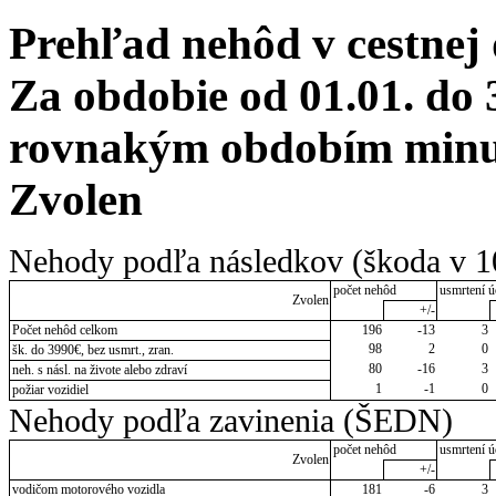
Prehľad nehôd v cestnej
Za obdobie od 01.01. do 
rovnakým obdobím minulé
Zvolen
Nehody podľa následkov (škoda v 1
počet nehôd
usmrtení ú
Zvolen
+/-
Počet nehôd celkom
196
-13
3
98
2
0
šk. do 3990€, bez usmrt., zran.
80
-16
3
neh. s násl. na živote alebo zdraví
1
-1
0
požiar vozidiel
Nehody podľa zavinenia (ŠEDN)
počet nehôd
usmrtení ú
Zvolen
+/-
vodičom motorového vozidla
181
-6
3