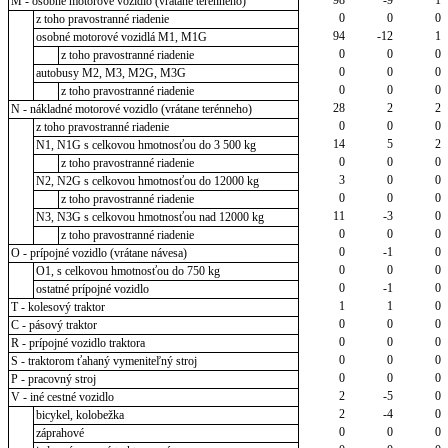
M - osobné motorové vozidlo (vrátane terénneho)
0
0
0
z toho pravostranné riadenie
94
-12
1
osobné motorové vozidlá M1, M1G
0
0
0
z toho pravostranné riadenie
0
0
0
autobusy M2, M3, M2G, M3G
0
0
0
z toho pravostranné riadenie
28
2
2
N - nákladné motorové vozidlo (vrátane terénneho)
0
0
0
z toho pravostranné riadenie
14
5
2
N1, N1G s celkovou hmotnosťou do 3 500 kg
0
0
0
z toho pravostranné riadenie
3
0
0
N2, N2G s celkovou hmotnosťou do 12000 kg
0
0
0
z toho pravostranné riadenie
11
-3
0
N3, N3G s celkovou hmotnosťou nad 12000 kg
0
0
0
z toho pravostranné riadenie
0
-1
0
O - prípojné vozidlo (vrátane návesa)
0
0
0
O1, s celkovou hmotnosťou do 750 kg
0
-1
0
ostatné prípojné vozidlo
1
1
0
T - kolesový traktor
0
0
0
C - pásový traktor
0
0
0
R - prípojné vozidlo traktora
0
0
0
S - traktorom ťahaný vymeniteľný stroj
0
0
0
P - pracovný stroj
2
-5
0
V - iné cestné vozidlo
2
-4
0
bicykel, kolobežka
0
0
0
záprahové