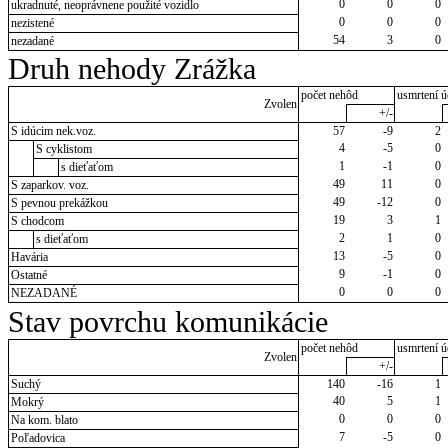
0
0
0
ukradnuté, neoprávnene použité vozidlo
0
0
0
nezistené
54
3
0
nezadané
Druh nehody Zrážka
počet nehôd
usmrtení ú
Zvolen
+/-
S idúcim nek.voz.
57
-9
2
4
-5
0
S cyklistom
1
-1
0
s dieťaťom
49
11
0
S zaparkov. voz.
49
-12
0
S pevnou prekážkou
19
3
1
S chodcom
2
1
0
s dieťaťom
13
-5
0
Havária
9
-1
0
Ostatné
0
0
0
NEZADANÉ
Stav povrchu komunikácie
počet nehôd
usmrtení ú
Zvolen
+/-
Suchý
140
-16
1
40
5
1
Mokrý
0
0
0
Na kom. blato
7
-5
0
Poľadovica