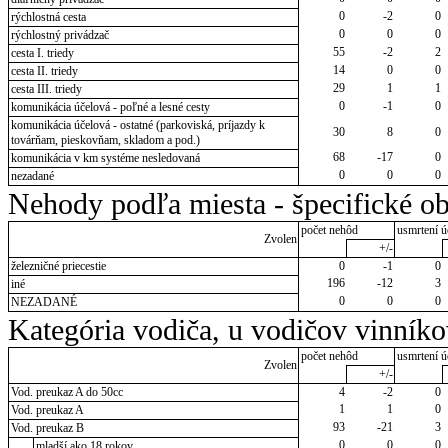
0
-2
0
rýchlostná cesta
0
0
0
rýchlostný privádzač
55
-2
2
cesta I. triedy
14
0
0
cesta II. triedy
29
1
1
cesta III. triedy
0
-1
0
komunikácia účelová - poľné a lesné cesty
komunikácia účelová - ostatné (parkoviská, príjazdy k
30
8
0
továrňam, pieskovňam, skladom a pod.)
68
-17
0
komunikácia v km systéme nesledovaná
0
0
0
nezadané
Nehody podľa miesta - špecifické ob
počet nehôd
usmrtení ú
Zvolen
+/-
železničné priecestie
0
-1
0
196
-12
3
iné
0
0
0
NEZADANÉ
Kategória vodiča, u vodičov vinník
počet nehôd
usmrtení ú
Zvolen
+/-
Vod. preukaz A do 50cc
4
-2
0
1
1
0
Vod. preukaz A
93
-21
3
Vod. preukaz B
0
0
0
mladší ako 18 rokov