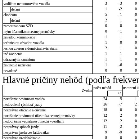
3
-3
0
vodičom nemotorového vozidla
1
-2
0
deťmi
5
-1
0
chodcom
2
1
0
deťmi
0
0
0
zamestnancom SŽD
0
-1
0
iným účastníkom cestnej premávky
1
1
0
závadou komunikácie
1
0
0
technickou závadou vozidla
2
1
0
lesnou zverou a domácimi zvieratami
1
1
0
iné zavinenie
1
1
0
odrazeným kameňom
1
-6
0
zavinenie nezistené
0
0
0
nezadané
Hlavné príčiny nehôd (podľa frekven
počet nehôd
usmrtení ú
Zvolen
+/-
porušenie povinnosti vodiča
74
5
1
26
-7
2
nedovolená rýchlosť jazdy
18
0
0
nesprávne otáčanie a cúvanie
12
2
0
porušenie povinnosti účastníka cestnej premávky
12
2
0
nedodržanie vzdialenosti medzi vozidlami
11
2
0
nesprávny spôsob jazdy
9
-9
0
nesprávna jazda cez križovatku
8
0
0
nesprávne predchádzanie