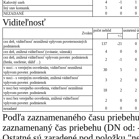
4
-1
1
Kašovitý sneh
5
4
0
Iný stav komunik.
0
0
0
NEZADANÉ
Viditeľnosť
počet nehôd
usmrtení ú
Zvolen
+/-
cez deň, viditeľnosť neznížená vplyvom poveternostných
137
-21
0
podmienok
4
0
0
cez deň, znížená viditeľnosť (svitanie, súmrak)
cez deň, znížená viditeľnosť vplyvom poveter. podmienok
2
-1
0
(hmla, sneženie, dážď ...)
v noci - s verejným osvetlením, viditeľnosť neznížená
30
5
1
vplyvom poveter. podmienok
v noci - s verejným osvetlením, znížená viditeľnosť
3
2
0
vplyvom poveter. podmienok
v noci bez verejného osvetlenia, viditeľnosť neznížená
18
2
2
vplyvom poveter. podmienok
v noci bez verejného osvetlenia, znížená viditeľnosť
2
0
0
vplyvom poveter. podmienok
0
0
0
nezadané
Podľa zaznamenaného času priebehu
zaznamenaný čas priebehu (DN od: -
Ostatné sú zaradené pod položku "ne