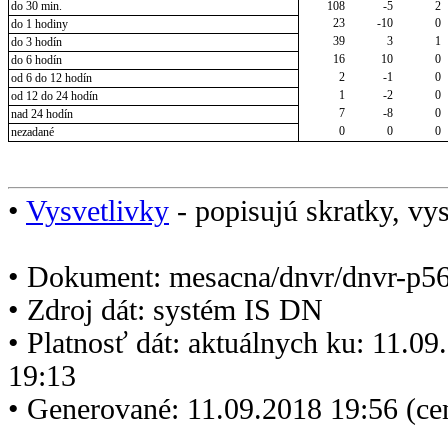
do 30 min.
108
-5
2
23
-10
0
do 1 hodiny
39
3
1
do 3 hodín
16
10
0
do 6 hodín
2
-1
0
od 6 do 12 hodín
1
-2
0
od 12 do 24 hodín
7
-8
0
nad 24 hodín
0
0
0
nezadané
•
Vysvetlivky
- popisujú skratky, vys
• Dokument: mesacna/dnvr/dnvr-p5
• Zdroj dát: systém IS DN
• Platnosť dát: aktuálnych ku: 11.0
19:13
• Generované: 11.09.2018 19:56 (c