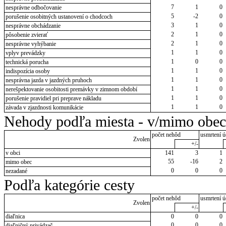
7
1
0
nesprávne odbočovanie
5
-2
0
porušenie osobitných ustanovení o chodcoch
3
1
0
nesprávne obchádzanie
2
1
0
pôsobenie zvierať
2
1
0
nesprávne vyhýbanie
1
1
0
vplyv prevádzky
1
0
0
technická porucha
1
1
0
indispozícia osoby
1
1
0
nesprávna jazda v jazdných pruhoch
1
1
0
nerešpektovanie osobitosti premávky v zimnom období
1
1
0
porušenie pravidiel pri preprave nákladu
1
1
0
závada v zjazdnosti komunikácie
Nehody podľa miesta - v/mimo obec
počet nehôd
usmrtení ú
Zvolen
+/-
v obci
141
3
1
55
-16
2
mimo obec
0
0
0
nezadané
Podľa kategórie cesty
počet nehôd
usmrtení ú
Zvolen
+/-
diaľnica
0
0
0
0
0
0
diaľničný privádzač