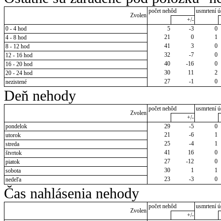
počet nehôd
usmrtení ú
Zvolen
+/-
0 - 4 hod
5
-3
0
21
0
1
4 - 8 hod
41
3
0
8 - 12 hod
32
-7
0
12 - 16 hod
40
-16
0
16 - 20 hod
30
11
2
20 - 24 hod
27
-1
0
nezistené
Deň nehody
počet nehôd
usmrtení ú
Zvolen
+/-
pondelok
29
-5
0
21
-6
1
utorok
25
-4
1
streda
41
16
0
štvrtok
27
-12
0
piatok
30
1
1
sobota
23
-3
0
nedeľa
Čas nahlásenia nehody
počet nehôd
usmrtení ú
Zvolen
+/-