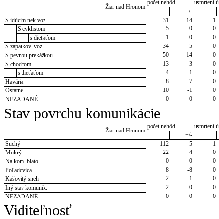
počet nehôd
usmrtení ú
Žiar nad Hronom
+/-
S idúcim nek.voz.
31
-14
1
5
0
0
S cyklistom
1
0
0
s dieťaťom
34
5
0
S zaparkov. voz.
50
14
0
S pevnou prekážkou
13
3
0
S chodcom
4
-1
0
s dieťaťom
8
-7
0
Havária
10
-1
0
Ostatné
0
0
0
NEZADANÉ
Stav povrchu komunikácie
počet nehôd
usmrtení ú
Žiar nad Hronom
+/-
Suchý
112
5
1
22
4
0
Mokrý
0
0
0
Na kom. blato
8
-8
0
Poľadovica
2
-1
0
Kašovitý sneh
2
0
0
Iný stav komunik.
0
0
0
NEZADANÉ
Viditeľnosť