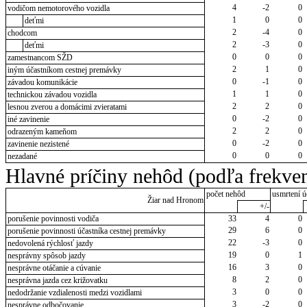
4
-2
0
vodičom nemotorového vozidla
1
0
0
deťmi
2
-4
0
chodcom
2
-3
0
deťmi
0
0
0
zamestnancom SŽD
2
1
0
iným účastníkom cestnej premávky
0
-1
0
závadou komunikácie
1
1
0
technickou závadou vozidla
2
2
0
lesnou zverou a domácimi zvieratami
0
-2
0
iné zavinenie
2
2
0
odrazeným kameňom
0
-2
0
zavinenie nezistené
0
0
0
nezadané
Hlavné príčiny nehôd (podľa frekven
počet nehôd
usmrtení ú
Žiar nad Hronom
+/-
porušenie povinnosti vodiča
33
4
0
29
6
0
porušenie povinnosti účastníka cestnej premávky
22
-3
0
nedovolená rýchlosť jazdy
19
0
1
nesprávny spôsob jazdy
16
3
0
nesprávne otáčanie a cúvanie
8
2
0
nesprávna jazda cez križovatku
3
0
0
nedodržanie vzdialenosti medzi vozidlami
3
-2
0
nesprávne odbočovanie