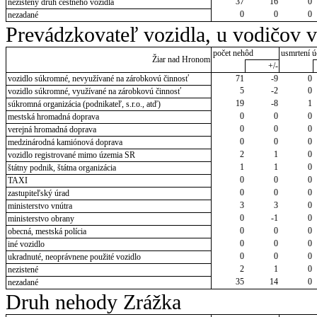
37
16
0
nezistený druh cestného vozidla
0
0
0
nezadané
Prevádzkovateľ vozidla, u vodičov 
počet nehôd
usmrtení ú
Žiar nad Hronom
+/-
vozidlo súkromné, nevyužívané na zárobkovú činnosť
71
-9
0
5
-2
0
vozidlo súkromné, využívané na zárobkovú činnosť
19
-8
1
súkromná organizácia (podnikateľ, s.r.o., atď)
0
0
0
mestská hromadná doprava
0
0
0
verejná hromadná doprava
0
0
0
medzinárodná kamiónová doprava
2
1
0
vozidlo registrované mimo územia SR
1
1
0
štátny podnik, štátna organizácia
0
0
0
TAXI
0
0
0
zastupiteľský úrad
3
3
0
ministerstvo vnútra
0
-1
0
ministerstvo obrany
0
0
0
obecná, mestská polícia
0
0
0
iné vozidlo
0
0
0
ukradnuté, neoprávnene použité vozidlo
2
1
0
nezistené
35
14
0
nezadané
Druh nehody Zrážka