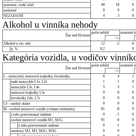
40
18
0
nezistené, vodič ušiel
0
0
0
nezistené
4
3
0
NEZADANÉ
Alkohol u vinníka nehody
počet nehôd
usmrtení ú
Žiar nad Hronom
+/-
Alkohol u vin. neh.
12
-2
0
8,2
0
tj. %
Kategória vozidla, u vodičov vinník
počet nehôd
usmrtení ú
Žiar nad Hronom
+/-
L - motocykel, motorová trojkolka, štvorkolka
6
4
1
1
1
0
malé motocykle L1e, L2e
5
3
1
motocykle L3e, L4e
0
0
0
motorové trojkolky L5e
0
0
0
štvorkolky L6e, L7e
0
0
0
LS - snežný skúter
81
-8
0
M - osobné motorové vozidlo (vrátane terénneho)
0
-1
0
z toho pravostranné riadenie
81
-6
0
osobné motorové vozidlá M1, M1G
0
-1
0
z toho pravostranné riadenie
0
0
0
autobusy M2, M3, M2G, M3G
0
0
0