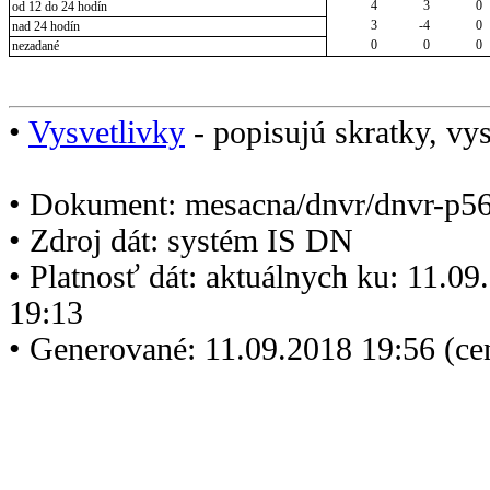
4
3
0
od 12 do 24 hodín
3
-4
0
nad 24 hodín
0
0
0
nezadané
•
Vysvetlivky
- popisujú skratky, vys
• Dokument: mesacna/dnvr/dnvr-p5
• Zdroj dát: systém IS DN
• Platnosť dát: aktuálnych ku: 11.0
19:13
• Generované: 11.09.2018 19:56 (c