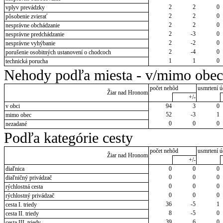
2
2
0
vplyv prevádzky
2
2
0
pôsobenie zvierať
2
2
0
nesprávne obchádzanie
2
-3
0
nesprávne predchádzanie
2
-2
0
nesprávne vyhýbanie
2
-4
0
porušenie osobitných ustanovení o chodcoch
1
1
0
technická porucha
Nehody podľa miesta - v/mimo obec
počet nehôd
usmrtení ú
Žiar nad Hronom
+/-
v obci
94
3
0
52
-3
1
mimo obec
0
0
0
nezadané
Podľa kategórie cesty
počet nehôd
usmrtení ú
Žiar nad Hronom
+/-
diaľnica
0
0
0
0
0
0
diaľničný privádzač
0
0
0
rýchlostná cesta
0
0
0
rýchlostný privádzač
36
-5
1
cesta I. triedy
8
-5
0
cesta II. triedy
39
6
0
cesta III. triedy