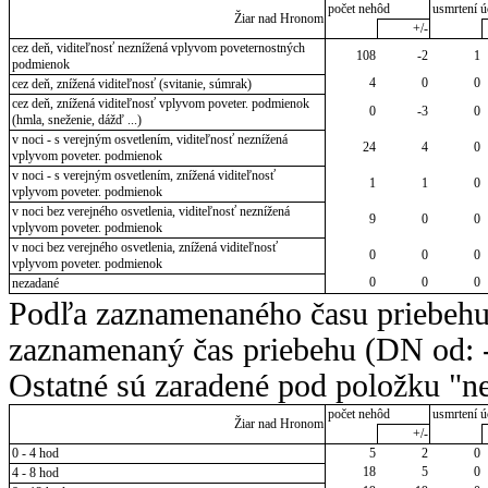
počet nehôd
usmrtení ú
Žiar nad Hronom
+/-
cez deň, viditeľnosť neznížená vplyvom poveternostných
108
-2
1
podmienok
4
0
0
cez deň, znížená viditeľnosť (svitanie, súmrak)
cez deň, znížená viditeľnosť vplyvom poveter. podmienok
0
-3
0
(hmla, sneženie, dážď ...)
v noci - s verejným osvetlením, viditeľnosť neznížená
24
4
0
vplyvom poveter. podmienok
v noci - s verejným osvetlením, znížená viditeľnosť
1
1
0
vplyvom poveter. podmienok
v noci bez verejného osvetlenia, viditeľnosť neznížená
9
0
0
vplyvom poveter. podmienok
v noci bez verejného osvetlenia, znížená viditeľnosť
0
0
0
vplyvom poveter. podmienok
0
0
0
nezadané
Podľa zaznamenaného času priebehu
zaznamenaný čas priebehu (DN od: -
Ostatné sú zaradené pod položku "ne
počet nehôd
usmrtení ú
Žiar nad Hronom
+/-
0 - 4 hod
5
2
0
18
5
0
4 - 8 hod