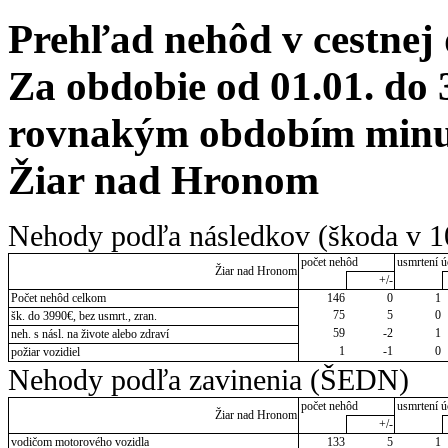
Prehľad nehôd v cestnej
Za obdobie od 01.01. do 
rovnakým obdobím minulé
Žiar nad Hronom
Nehody podľa následkov (škoda v 1
počet nehôd
usmrtení ú
Žiar nad Hronom
+/-
Počet nehôd celkom
146
0
1
75
5
0
šk. do 3990€, bez usmrt., zran.
59
-2
1
neh. s násl. na živote alebo zdraví
1
-1
0
požiar vozidiel
Nehody podľa zavinenia (ŠEDN)
počet nehôd
usmrtení ú
Žiar nad Hronom
+/-
vodičom motorového vozidla
133
5
1