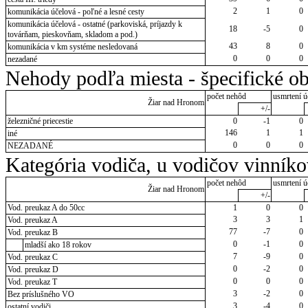
2
1
0
komunikácia účelová - poľné a lesné cesty
komunikácia účelová - ostatné (parkoviská, príjazdy k
18
-5
0
továrňam, pieskovňam, skladom a pod.)
43
8
0
komunikácia v km systéme nesledovaná
0
0
0
nezadané
Nehody podľa miesta - špecifické ob
počet nehôd
usmrtení ú
Žiar nad Hronom
+/-
železničné priecestie
0
-1
0
146
1
1
iné
0
0
0
NEZADANÉ
Kategória vodiča, u vodičov vinník
počet nehôd
usmrtení ú
Žiar nad Hronom
+/-
Vod. preukaz A do 50cc
1
0
0
3
3
1
Vod. preukaz A
77
-7
0
Vod. preukaz B
0
-1
0
mladší ako 18 rokov
7
-9
0
Vod. preukaz C
0
-2
0
Vod. preukaz D
0
0
0
Vod. preukaz T
3
-2
0
Bez príslušného VO
3
-4
0
ostatní vodiči