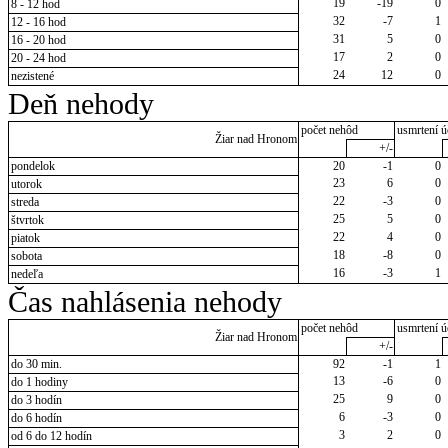
19
-19
0
8 - 12 hod
32
-7
1
12 - 16 hod
31
5
0
16 - 20 hod
17
2
0
20 - 24 hod
24
12
0
nezistené
Deň nehody
počet nehôd
usmrtení ú
Žiar nad Hronom
+/-
pondelok
20
-1
0
23
6
0
utorok
22
-3
0
streda
25
5
0
štvrtok
22
4
0
piatok
18
-8
0
sobota
16
-3
1
nedeľa
Čas nahlásenia nehody
počet nehôd
usmrtení ú
Žiar nad Hronom
+/-
do 30 min.
92
-1
1
13
-6
0
do 1 hodiny
25
9
0
do 3 hodín
6
-3
0
do 6 hodín
3
2
0
od 6 do 12 hodín