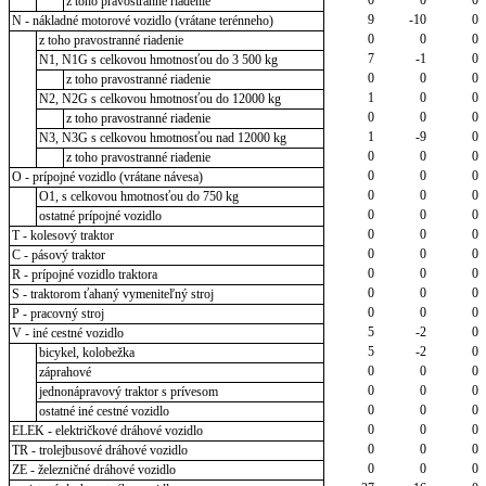
z toho pravostranné riadenie
9
-10
0
N - nákladné motorové vozidlo (vrátane terénneho)
0
0
0
z toho pravostranné riadenie
7
-1
0
N1, N1G s celkovou hmotnosťou do 3 500 kg
0
0
0
z toho pravostranné riadenie
1
0
0
N2, N2G s celkovou hmotnosťou do 12000 kg
0
0
0
z toho pravostranné riadenie
1
-9
0
N3, N3G s celkovou hmotnosťou nad 12000 kg
0
0
0
z toho pravostranné riadenie
0
0
0
O - prípojné vozidlo (vrátane návesa)
0
0
0
O1, s celkovou hmotnosťou do 750 kg
0
0
0
ostatné prípojné vozidlo
0
0
0
T - kolesový traktor
0
0
0
C - pásový traktor
0
0
0
R - prípojné vozidlo traktora
0
0
0
S - traktorom ťahaný vymeniteľný stroj
0
0
0
P - pracovný stroj
5
-2
0
V - iné cestné vozidlo
5
-2
0
bicykel, kolobežka
0
0
0
záprahové
0
0
0
jednonápravový traktor s prívesom
0
0
0
ostatné iné cestné vozidlo
0
0
0
ELEK - električkové dráhové vozidlo
0
0
0
TR - trolejbusové dráhové vozidlo
0
0
0
ZE - železničné dráhové vozidlo