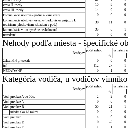
15
9
0
cesta II. triedy
14
0
0
cesta III. triedy
0
0
0
komunikácia účelová - poľné a lesné cesty
komunikácia účelová - ostatné (parkoviská, príjazdy k
30
11
0
továrňam, pieskovňam, skladom a pod.)
33
6
1
komunikácia v km systéme nesledovaná
0
0
0
nezadané
Nehody podľa miesta - špecifické ob
počet nehôd
usmrtení ú
Bardejov
+/-
železničné priecestie
0
0
0
112
27
1
iné
0
-1
0
NEZADANÉ
Kategória vodiča, u vodičov vinník
počet nehôd
usmrtení ú
Bardejov
+/-
Vod. preukaz A do 50cc
2
2
0
0
0
0
Vod. preukaz A
55
21
1
Vod. preukaz B
0
0
0
mladší ako 18 rokov
4
0
0
Vod. preukaz C
0
-2
0
Vod. preukaz D
1
1
0
Vod. preukaz T