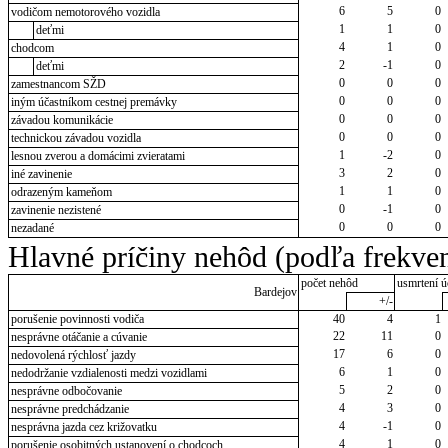
6
5
0
vodičom nemotorového vozidla
1
1
0
deťmi
4
1
0
chodcom
2
-1
0
deťmi
0
0
0
zamestnancom SŽD
0
0
0
iným účastníkom cestnej premávky
0
0
0
závadou komunikácie
0
0
0
technickou závadou vozidla
1
-2
0
lesnou zverou a domácimi zvieratami
3
2
0
iné zavinenie
1
1
0
odrazeným kameňom
0
-1
0
zavinenie nezistené
0
0
0
nezadané
Hlavné príčiny nehôd (podľa frekven
počet nehôd
usmrtení ú
Bardejov
+/-
porušenie povinnosti vodiča
40
4
1
22
11
0
nesprávne otáčanie a cúvanie
17
6
0
nedovolená rýchlosť jazdy
6
1
0
nedodržanie vzdialenosti medzi vozidlami
5
2
0
nesprávne odbočovanie
4
3
0
nesprávne predchádzanie
4
-1
0
nesprávna jazda cez križovatku
4
1
0
porušenie osobitných ustanovení o chodcoch