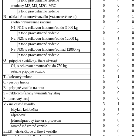
z toho pravostranné riadenie
0
0
0
autobusy M2, M3, M2G, M3G
0
0
0
z toho pravostranné riadenie
8
4
1
N - nákladné motorové vozidlo (vrátane terénneho)
0
0
0
z toho pravostranné riadenie
7
3
1
N1, N1G s celkovou hmotnosťou do 3 500 kg
0
0
0
z toho pravostranné riadenie
1
1
0
N2, N2G s celkovou hmotnosťou do 12000 kg
0
0
0
z toho pravostranné riadenie
0
0
0
N3, N3G s celkovou hmotnosťou nad 12000 kg
0
0
0
z toho pravostranné riadenie
0
0
0
O - prípojné vozidlo (vrátane návesa)
0
0
0
O1, s celkovou hmotnosťou do 750 kg
0
0
0
ostatné prípojné vozidlo
1
1
0
T - kolesový traktor
0
0
0
C - pásový traktor
0
0
0
R - prípojné vozidlo traktora
0
0
0
S - traktorom ťahaný vymeniteľný stroj
0
0
0
P - pracovný stroj
3
1
0
V - iné cestné vozidlo
3
1
0
bicykel, kolobežka
0
0
0
záprahové
0
0
0
jednonápravový traktor s prívesom
0
0
0
ostatné iné cestné vozidlo
0
0
0
ELEK - električkové dráhové vozidlo