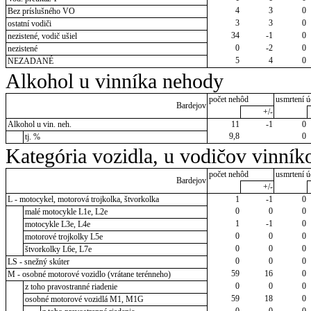
4
3
0
Bez príslušného VO
3
3
0
ostatní vodiči
34
-1
0
nezistené, vodič ušiel
0
-2
0
nezistené
5
4
0
NEZADANÉ
Alkohol u vinníka nehody
počet nehôd
usmrtení ú
Bardejov
+/-
Alkohol u vin. neh.
11
-1
0
9,8
0
tj. %
Kategória vozidla, u vodičov vinník
počet nehôd
usmrtení ú
Bardejov
+/-
L - motocykel, motorová trojkolka, štvorkolka
1
-1
0
0
0
0
malé motocykle L1e, L2e
1
-1
0
motocykle L3e, L4e
0
0
0
motorové trojkolky L5e
0
0
0
štvorkolky L6e, L7e
0
0
0
LS - snežný skúter
59
16
0
M - osobné motorové vozidlo (vrátane terénneho)
0
0
0
z toho pravostranné riadenie
59
18
0
osobné motorové vozidlá M1, M1G
0
0
0