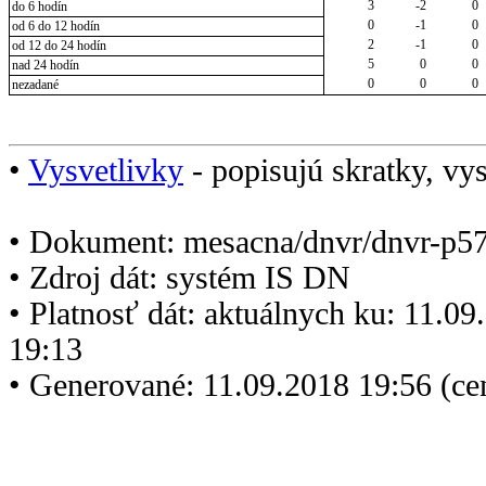
3
-2
0
do 6 hodín
0
-1
0
od 6 do 12 hodín
2
-1
0
od 12 do 24 hodín
5
0
0
nad 24 hodín
0
0
0
nezadané
•
Vysvetlivky
- popisujú skratky, vys
• Dokument: mesacna/dnvr/dnvr-p5
• Zdroj dát: systém IS DN
• Platnosť dát: aktuálnych ku: 11.0
19:13
• Generované: 11.09.2018 19:56 (c