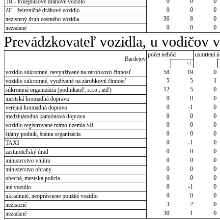
0
0
0
TR - trolejbusové dráhové vozidlo
0
0
0
ZE - železničné dráhové vozidlo
36
8
0
nezistený druh cestného vozidla
0
0
0
nezadané
Prevádzkovateľ vozidla, u vodičov 
počet nehôd
usmrtení ú
Bardejov
+/-
vozidlo súkromné, nevyužívané na zárobkovú činnosť
58
19
0
5
5
1
vozidlo súkromné, využívané na zárobkovú činnosť
12
5
0
súkromná organizácia (podnikateľ, s.r.o., atď)
0
0
0
mestská hromadná doprava
0
-1
0
verejná hromadná doprava
0
0
0
medzinárodná kamiónová doprava
0
0
0
vozidlo registrované mimo územia SR
0
0
0
štátny podnik, štátna organizácia
0
-1
0
TAXI
0
0
0
zastupiteľský úrad
0
0
0
ministerstvo vnútra
0
0
0
ministerstvo obrany
0
0
0
obecná, mestská polícia
0
-1
0
iné vozidlo
0
0
0
ukradnuté, neoprávnene použité vozidlo
3
2
0
nezistené
30
1
0
nezadané