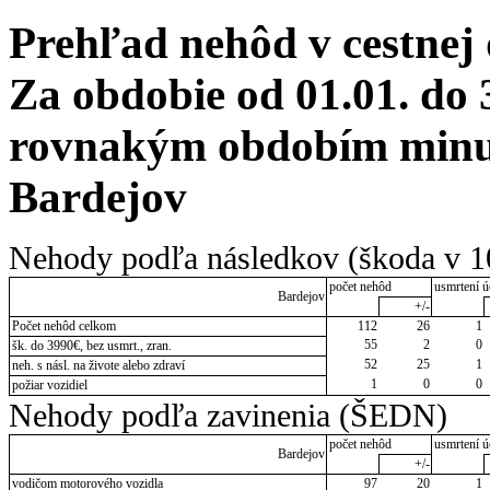
Prehľad nehôd v cestnej
Za obdobie od 01.01. do 
rovnakým obdobím minulé
Bardejov
Nehody podľa následkov (škoda v 1
počet nehôd
usmrtení ú
Bardejov
+/-
Počet nehôd celkom
112
26
1
55
2
0
šk. do 3990€, bez usmrt., zran.
52
25
1
neh. s násl. na živote alebo zdraví
1
0
0
požiar vozidiel
Nehody podľa zavinenia (ŠEDN)
počet nehôd
usmrtení ú
Bardejov
+/-
vodičom motorového vozidla
97
20
1