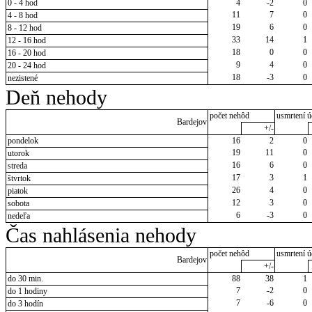
0 - 4 hod
4
-2
0
11
7
0
4 - 8 hod
19
6
0
8 - 12 hod
33
14
1
12 - 16 hod
18
0
0
16 - 20 hod
9
4
0
20 - 24 hod
18
-3
0
nezistené
Deň nehody
počet nehôd
usmrtení ú
Bardejov
+/-
pondelok
16
2
0
19
11
0
utorok
16
6
0
streda
17
3
1
štvrtok
26
4
0
piatok
12
3
0
sobota
6
-3
0
nedeľa
Čas nahlásenia nehody
počet nehôd
usmrtení ú
Bardejov
+/-
do 30 min.
88
38
1
7
-2
0
do 1 hodiny
7
-6
0
do 3 hodín