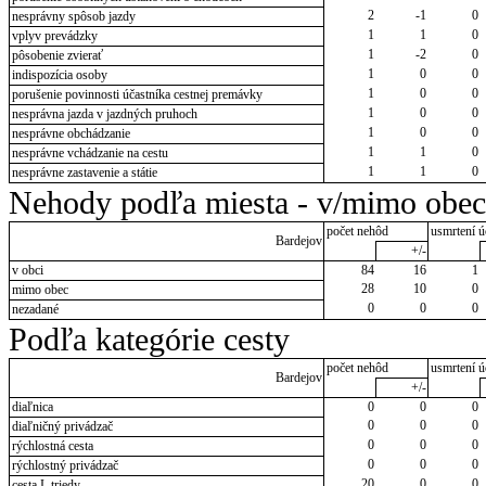
2
-1
0
nesprávny spôsob jazdy
1
1
0
vplyv prevádzky
1
-2
0
pôsobenie zvierať
1
0
0
indispozícia osoby
1
0
0
porušenie povinnosti účastníka cestnej premávky
1
0
0
nesprávna jazda v jazdných pruhoch
1
0
0
nesprávne obchádzanie
1
1
0
nesprávne vchádzanie na cestu
1
1
0
nesprávne zastavenie a státie
Nehody podľa miesta - v/mimo obec
počet nehôd
usmrtení ú
Bardejov
+/-
v obci
84
16
1
28
10
0
mimo obec
0
0
0
nezadané
Podľa kategórie cesty
počet nehôd
usmrtení ú
Bardejov
+/-
diaľnica
0
0
0
0
0
0
diaľničný privádzač
0
0
0
rýchlostná cesta
0
0
0
rýchlostný privádzač
20
0
0
cesta I. triedy