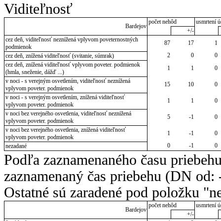
Viditeľnosť
počet nehôd
usmrtení ú
Bardejov
+/-
cez deň, viditeľnosť neznížená vplyvom poveternostných
87
17
1
podmienok
2
0
0
cez deň, znížená viditeľnosť (svitanie, súmrak)
cez deň, znížená viditeľnosť vplyvom poveter. podmienok
1
1
0
(hmla, sneženie, dážď ...)
v noci - s verejným osvetlením, viditeľnosť neznížená
15
10
0
vplyvom poveter. podmienok
v noci - s verejným osvetlením, znížená viditeľnosť
1
1
0
vplyvom poveter. podmienok
v noci bez verejného osvetlenia, viditeľnosť neznížená
5
-1
0
vplyvom poveter. podmienok
v noci bez verejného osvetlenia, znížená viditeľnosť
1
-1
0
vplyvom poveter. podmienok
0
-1
0
nezadané
Podľa zaznamenaného času priebehu
zaznamenaný čas priebehu (DN od: -
Ostatné sú zaradené pod položku "ne
počet nehôd
usmrtení ú
Bardejov
+/-