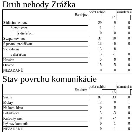
Druh nehody Zrážka
počet nehôd
usmrtení ú
Bardejov
+/-
S idúcim nek.voz.
29
9
0
1
-1
0
S cyklistom
0
0
0
s dieťaťom
37
10
0
S zaparkov. voz.
13
-6
0
S pevnou prekážkou
13
8
1
S chodcom
3
-1
0
s dieťaťom
5
0
0
Havária
15
5
0
Ostatné
0
0
0
NEZADANÉ
Stav povrchu komunikácie
počet nehôd
usmrtení ú
Bardejov
+/-
Suchý
97
33
0
12
0
1
Mokrý
0
0
0
Na kom. blato
3
-3
0
Poľadovica
0
-2
0
Kašovitý sneh
0
-1
0
Iný stav komunik.
0
-1
0
NEZADANÉ