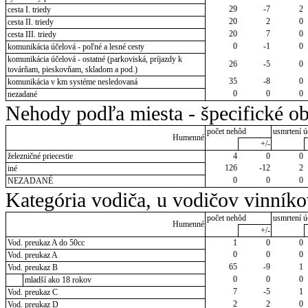
29
-7
2
cesta I. triedy
20
2
0
cesta II. triedy
20
7
0
cesta III. triedy
0
-1
0
komunikácia účelová - poľné a lesné cesty
komunikácia účelová - ostatné (parkoviská, príjazdy k
26
-5
0
továrňam, pieskovňam, skladom a pod.)
35
-8
0
komunikácia v km systéme nesledovaná
0
0
0
nezadané
Nehody podľa miesta - špecifické ob
počet nehôd
usmrtení ú
Humenné
+/-
železničné priecestie
4
0
0
126
-12
2
iné
0
0
0
NEZADANÉ
Kategória vodiča, u vodičov vinník
počet nehôd
usmrtení ú
Humenné
+/-
Vod. preukaz A do 50cc
1
0
0
0
0
0
Vod. preukaz A
65
-9
1
Vod. preukaz B
0
0
0
mladší ako 18 rokov
7
-5
1
Vod. preukaz C
2
2
0
Vod. preukaz D