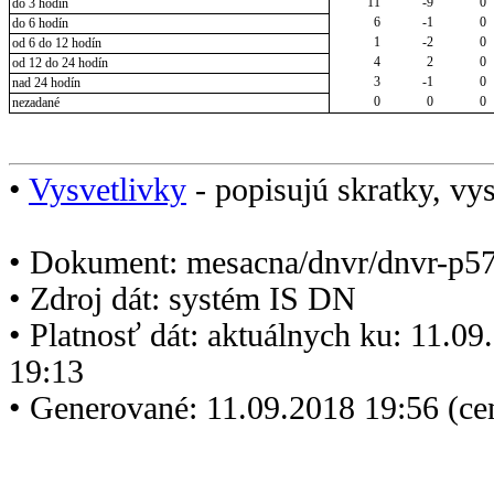
11
-9
0
do 3 hodín
6
-1
0
do 6 hodín
1
-2
0
od 6 do 12 hodín
4
2
0
od 12 do 24 hodín
3
-1
0
nad 24 hodín
0
0
0
nezadané
•
Vysvetlivky
- popisujú skratky, vys
• Dokument: mesacna/dnvr/dnvr-p5
• Zdroj dát: systém IS DN
• Platnosť dát: aktuálnych ku: 11.0
19:13
• Generované: 11.09.2018 19:56 (c