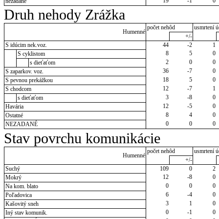
19
-1
0
nezadané
Druh nehody Zrážka
počet nehôd
usmrtení ú
Humenné
+/-
S idúcim nek.voz.
44
-2
1
8
5
0
S cyklistom
2
0
0
s dieťaťom
36
-7
0
S zaparkov. voz.
18
5
0
S pevnou prekážkou
12
-7
1
S chodcom
3
-8
0
s dieťaťom
12
-5
0
Havária
8
4
0
Ostatné
0
0
0
NEZADANÉ
Stav povrchu komunikácie
počet nehôd
usmrtení ú
Humenné
+/-
Suchý
109
0
2
12
-8
0
Mokrý
0
0
0
Na kom. blato
6
-4
0
Poľadovica
3
1
0
Kašovitý sneh
0
-1
0
Iný stav komunik.