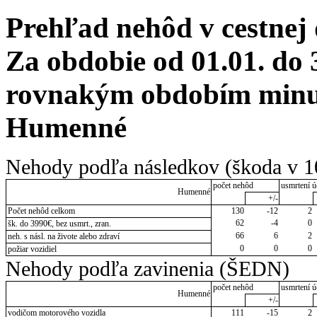
Prehľad nehôd v cestnej
Za obdobie od 01.01. do 
rovnakým obdobím minulé
Humenné
Nehody podľa následkov (škoda v 1
počet nehôd
usmrtení ú
Humenné
+/-
Počet nehôd celkom
130
-12
2
62
-4
0
šk. do 3990€, bez usmrt., zran.
66
6
2
neh. s násl. na živote alebo zdraví
0
0
0
požiar vozidiel
Nehody podľa zavinenia (ŠEDN)
počet nehôd
usmrtení ú
Humenné
+/-
vodičom motorového vozidla
111
-15
2