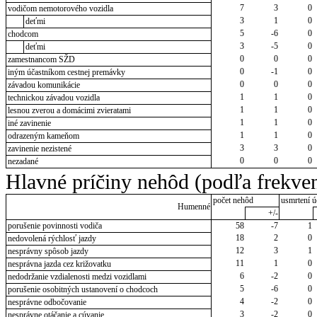
7
3
0
vodičom nemotorového vozidla
3
1
0
deťmi
5
-6
0
chodcom
3
-5
0
deťmi
0
0
0
zamestnancom SŽD
0
-1
0
iným účastníkom cestnej premávky
0
0
0
závadou komunikácie
1
1
0
technickou závadou vozidla
1
1
0
lesnou zverou a domácimi zvieratami
1
1
0
iné zavinenie
1
1
0
odrazeným kameňom
3
3
0
zavinenie nezistené
0
0
0
nezadané
Hlavné príčiny nehôd (podľa frekven
počet nehôd
usmrtení ú
Humenné
+/-
porušenie povinnosti vodiča
58
-7
1
18
2
0
nedovolená rýchlosť jazdy
12
3
1
nesprávny spôsob jazdy
11
1
0
nesprávna jazda cez križovatku
6
-2
0
nedodržanie vzdialenosti medzi vozidlami
5
-6
0
porušenie osobitných ustanovení o chodcoch
4
-2
0
nesprávne odbočovanie
3
-2
0
nesprávne otáčanie a cúvanie