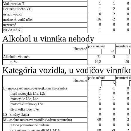
1
1
0
Vod. preukaz T
1
-2
0
Bez príslušného VO
6
2
0
ostatní vodiči
36
-2
0
nezistené, vodič ušiel
0
0
0
nezistené
1
0
0
NEZADANÉ
Alkohol u vinníka nehody
počet nehôd
usmrtení ú
Humenné
+/-
Alkohol u vin. neh.
21
5
1
16,2
50
tj. %
Kategória vozidla, u vodičov vinník
počet nehôd
usmrtení ú
Humenné
+/-
L - motocykel, motorová trojkolka, štvorkolka
2
-1
0
1
0
0
malé motocykle L1e, L2e
1
-1
0
motocykle L3e, L4e
0
0
0
motorové trojkolky L5e
0
0
0
štvorkolky L6e, L7e
0
0
0
LS - snežný skúter
69
-9
2
M - osobné motorové vozidlo (vrátane terénneho)
0
0
0
z toho pravostranné riadenie
68
-9
2
osobné motorové vozidlá M1, M1G