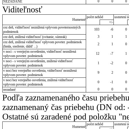
0
0
0
NEZADANÉ
Viditeľnosť
počet nehôd
usmrtení ú
Humenné
+/-
cez deň, viditeľnosť neznížená vplyvom poveternostných
103
-6
0
podmienok
3
1
1
cez deň, znížená viditeľnosť (svitanie, súmrak)
cez deň, znížená viditeľnosť vplyvom poveter. podmienok
2
1
0
(hmla, sneženie, dážď ...)
v noci - s verejným osvetlením, viditeľnosť neznížená
12
-7
1
vplyvom poveter. podmienok
v noci - s verejným osvetlením, znížená viditeľnosť
1
-2
0
vplyvom poveter. podmienok
v noci bez verejného osvetlenia, viditeľnosť neznížená
9
2
0
vplyvom poveter. podmienok
v noci bez verejného osvetlenia, znížená viditeľnosť
0
-1
0
vplyvom poveter. podmienok
0
0
0
nezadané
Podľa zaznamenaného času priebehu
zaznamenaný čas priebehu (DN od: -
Ostatné sú zaradené pod položku "ne
počet nehôd
usmrtení ú
Humenné