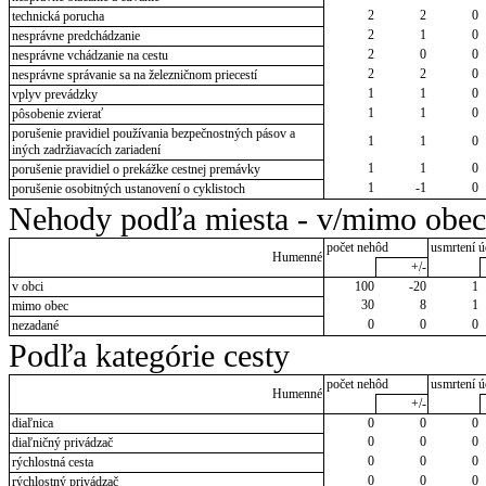
2
2
0
technická porucha
2
1
0
nesprávne predchádzanie
2
0
0
nesprávne vchádzanie na cestu
2
2
0
nesprávne správanie sa na železničnom priecestí
1
1
0
vplyv prevádzky
1
1
0
pôsobenie zvierať
porušenie pravidiel používania bezpečnostných pásov a
1
1
0
iných zadržiavacích zariadení
1
1
0
porušenie pravidiel o prekážke cestnej premávky
1
-1
0
porušenie osobitných ustanovení o cyklistoch
Nehody podľa miesta - v/mimo obec
počet nehôd
usmrtení ú
Humenné
+/-
v obci
100
-20
1
30
8
1
mimo obec
0
0
0
nezadané
Podľa kategórie cesty
počet nehôd
usmrtení ú
Humenné
+/-
diaľnica
0
0
0
0
0
0
diaľničný privádzač
0
0
0
rýchlostná cesta
0
0
0
rýchlostný privádzač