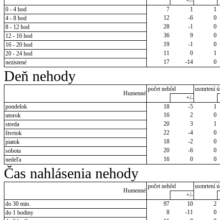
+/-
0 - 4 hod
7
1
1
12
-6
0
4 - 8 hod
28
-1
0
8 - 12 hod
36
9
0
12 - 16 hod
19
-1
0
16 - 20 hod
11
0
1
20 - 24 hod
17
-14
0
nezistené
Deň nehody
počet nehôd
usmrtení ú
Humenné
+/-
pondelok
18
-5
1
16
2
0
utorok
20
3
1
streda
22
-4
0
štvrtok
18
-2
0
piatok
20
-6
0
sobota
16
0
0
nedeľa
Čas nahlásenia nehody
počet nehôd
usmrtení ú
Humenné
+/-
do 30 min.
97
10
2
8
-11
0
do 1 hodiny