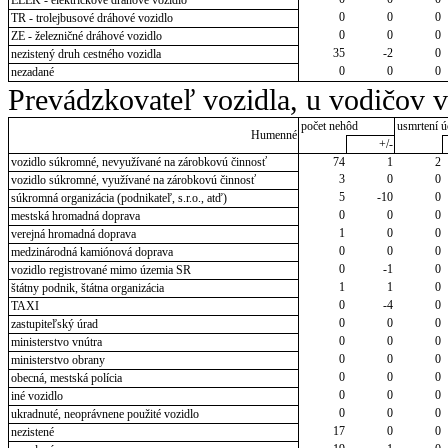
0
0
0
TR - trolejbusové dráhové vozidlo
0
0
0
ZE - železničné dráhové vozidlo
35
-2
0
nezistený druh cestného vozidla
0
0
0
nezadané
Prevádzkovateľ vozidla, u vodičov 
počet nehôd
usmrtení ú
Humenné
+/-
vozidlo súkromné, nevyužívané na zárobkovú činnosť
74
1
2
3
0
0
vozidlo súkromné, využívané na zárobkovú činnosť
5
-10
0
súkromná organizácia (podnikateľ, s.r.o., atď)
0
0
0
mestská hromadná doprava
1
0
0
verejná hromadná doprava
0
0
0
medzinárodná kamiónová doprava
0
-1
0
vozidlo registrované mimo územia SR
1
1
0
štátny podnik, štátna organizácia
0
-4
0
TAXI
0
0
0
zastupiteľský úrad
0
0
0
ministerstvo vnútra
0
0
0
ministerstvo obrany
0
0
0
obecná, mestská polícia
0
0
0
iné vozidlo
0
0
0
ukradnuté, neoprávnene použité vozidlo
17
0
0
nezistené