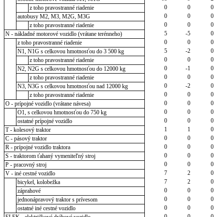
0
0
0
z toho pravostranné riadenie
0
0
0
autobusy M2, M3, M2G, M3G
0
0
0
z toho pravostranné riadenie
5
-5
0
N - nákladné motorové vozidlo (vrátane terénneho)
0
0
0
z toho pravostranné riadenie
5
-2
0
N1, N1G s celkovou hmotnosťou do 3 500 kg
0
0
0
z toho pravostranné riadenie
0
-1
0
N2, N2G s celkovou hmotnosťou do 12000 kg
0
0
0
z toho pravostranné riadenie
0
-2
0
N3, N3G s celkovou hmotnosťou nad 12000 kg
0
0
0
z toho pravostranné riadenie
0
0
0
O - prípojné vozidlo (vrátane návesa)
0
0
0
O1, s celkovou hmotnosťou do 750 kg
0
0
0
ostatné prípojné vozidlo
1
1
0
T - kolesový traktor
0
0
0
C - pásový traktor
0
0
0
R - prípojné vozidlo traktora
0
0
0
S - traktorom ťahaný vymeniteľný stroj
0
0
0
P - pracovný stroj
7
2
0
V - iné cestné vozidlo
7
2
0
bicykel, kolobežka
0
0
0
záprahové
0
0
0
jednonápravový traktor s prívesom
0
0
0
ostatné iné cestné vozidlo
0
0
0
ELEK - električkové dráhové vozidlo