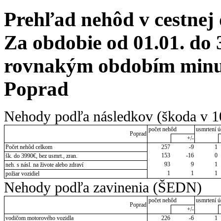
Prehľad nehôd v cestnej
Za obdobie od 01.01. do 
rovnakým obdobím minulé
Poprad
Nehody podľa následkov (škoda v 1
počet nehôd
usmrtení ú
Poprad
+/-
Počet nehôd celkom
257
-9
1
153
-16
0
šk. do 3990€, bez usmrt., zran.
93
9
1
neh. s násl. na živote alebo zdraví
1
1
1
požiar vozidiel
Nehody podľa zavinenia (ŠEDN)
počet nehôd
usmrtení ú
Poprad
+/-
vodičom motorového vozidla
226
-6
1