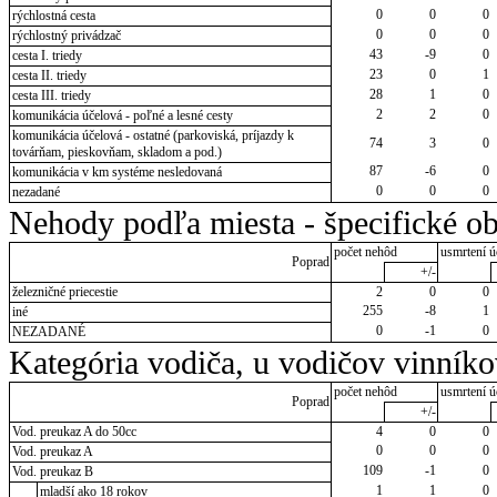
0
0
0
rýchlostná cesta
0
0
0
rýchlostný privádzač
43
-9
0
cesta I. triedy
23
0
1
cesta II. triedy
28
1
0
cesta III. triedy
2
2
0
komunikácia účelová - poľné a lesné cesty
komunikácia účelová - ostatné (parkoviská, príjazdy k
74
3
0
továrňam, pieskovňam, skladom a pod.)
87
-6
0
komunikácia v km systéme nesledovaná
0
0
0
nezadané
Nehody podľa miesta - špecifické ob
počet nehôd
usmrtení ú
Poprad
+/-
železničné priecestie
2
0
0
255
-8
1
iné
0
-1
0
NEZADANÉ
Kategória vodiča, u vodičov vinník
počet nehôd
usmrtení ú
Poprad
+/-
Vod. preukaz A do 50cc
4
0
0
0
0
0
Vod. preukaz A
109
-1
0
Vod. preukaz B
1
1
0
mladší ako 18 rokov