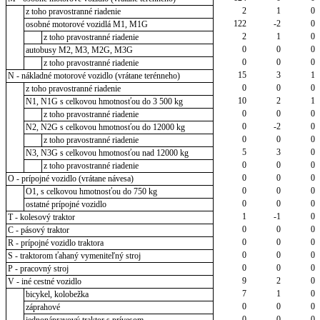
2
1
0
z toho pravostranné riadenie
122
-2
0
osobné motorové vozidlá M1, M1G
2
1
0
z toho pravostranné riadenie
0
0
0
autobusy M2, M3, M2G, M3G
0
0
0
z toho pravostranné riadenie
15
3
1
N - nákladné motorové vozidlo (vrátane terénneho)
0
0
0
z toho pravostranné riadenie
10
2
1
N1, N1G s celkovou hmotnosťou do 3 500 kg
0
0
0
z toho pravostranné riadenie
0
-2
0
N2, N2G s celkovou hmotnosťou do 12000 kg
0
0
0
z toho pravostranné riadenie
5
3
0
N3, N3G s celkovou hmotnosťou nad 12000 kg
0
0
0
z toho pravostranné riadenie
0
0
0
O - prípojné vozidlo (vrátane návesa)
0
0
0
O1, s celkovou hmotnosťou do 750 kg
0
0
0
ostatné prípojné vozidlo
1
-1
0
T - kolesový traktor
0
0
0
C - pásový traktor
0
0
0
R - prípojné vozidlo traktora
0
0
0
S - traktorom ťahaný vymeniteľný stroj
0
0
0
P - pracovný stroj
9
2
0
V - iné cestné vozidlo
7
1
0
bicykel, kolobežka
0
0
0
záprahové
0
0
0
jednonápravový traktor s prívesom