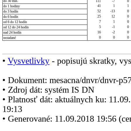
do 30 min.
111
-7
0
41
1
1
do 1 hodiny
52
-13
0
do 3 hodín
25
12
0
do 6 hodín
7
1
0
od 6 do 12 hodín
5
-1
0
od 12 do 24 hodín
16
-2
0
nad 24 hodín
0
0
0
nezadané
•
Vysvetlivky
- popisujú skratky, vys
• Dokument: mesacna/dnvr/dnvr-p5
• Zdroj dát: systém IS DN
• Platnosť dát: aktuálnych ku: 11.0
19:13
• Generované: 11.09.2018 19:56 (c