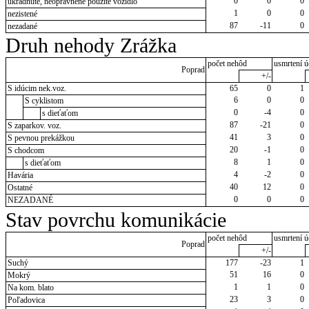
0
0
0
ukradnuté, neoprávnene použité vozidlo
1
0
0
nezistené
87
-11
0
nezadané
Druh nehody Zrážka
počet nehôd
usmrtení ú
Poprad
+/-
S idúcim nek.voz.
65
0
1
6
0
0
S cyklistom
0
-4
0
s dieťaťom
87
-21
0
S zaparkov. voz.
41
3
0
S pevnou prekážkou
20
-1
0
S chodcom
8
1
0
s dieťaťom
4
-2
0
Havária
40
12
0
Ostatné
0
0
0
NEZADANÉ
Stav povrchu komunikácie
počet nehôd
usmrtení ú
Poprad
+/-
Suchý
177
-23
1
51
16
0
Mokrý
1
1
0
Na kom. blato
23
3
0
Poľadovica