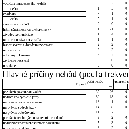
9
2
0
vodičom nemotorového vozidla
1
-3
0
deťmi
7
1
0
chodcom
5
1
0
deťmi
0
0
0
zamestnancom SŽD
1
-1
0
iným účastníkom cestnej premávky
1
-4
0
závadou komunikácie
1
1
0
technickou závadou vozidla
2
-2
0
lesnou zverou a domácimi zvieratami
2
-2
0
iné zavinenie
3
2
0
odrazeným kameňom
5
0
0
zavinenie nezistené
0
0
0
nezadané
Hlavné príčiny nehôd (podľa frekven
počet nehôd
usmrtení ú
Poprad
+/-
porušenie povinnosti vodiča
130
-26
0
36
18
0
nedovolená rýchlosť jazdy
16
1
0
nesprávne otáčanie a cúvanie
14
8
0
nesprávny spôsob jazdy
11
7
1
nesprávne odbočovanie
9
2
0
porušenie osobitných ustanovení o chodcoch
7
-3
0
nedodržanie vzdialenosti medzi vozidlami
6
2
0
nesprávne predchádzanie