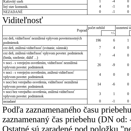
1
-4
0
Kašovitý sneh
4
-1
0
Iný stav komunik.
0
-1
0
NEZADANÉ
Viditeľnosť
počet nehôd
usmrtení ú
Poprad
+/-
cez deň, viditeľnosť neznížená vplyvom poveternostných
196
6
1
podmienok
7
4
0
cez deň, znížená viditeľnosť (svitanie, súmrak)
cez deň, znížená viditeľnosť vplyvom poveter. podmienok
7
-4
0
(hmla, sneženie, dážď ...)
v noci - s verejným osvetlením, viditeľnosť neznížená
26
-9
0
vplyvom poveter. podmienok
v noci - s verejným osvetlením, znížená viditeľnosť
4
0
0
vplyvom poveter. podmienok
v noci bez verejného osvetlenia, viditeľnosť neznížená
14
-6
0
vplyvom poveter. podmienok
v noci bez verejného osvetlenia, znížená viditeľnosť
3
1
0
vplyvom poveter. podmienok
0
-1
0
nezadané
Podľa zaznamenaného času priebehu
zaznamenaný čas priebehu (DN od: -
Ostatné sú zaradené pod položku "ne