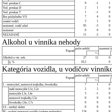
9
-1
1
Vod. preukaz C
2
1
0
Vod. preukaz D
1
-1
0
Vod. preukaz T
7
4
0
Bez príslušného VO
5
1
0
ostatní vodiči
95
-5
0
nezistené, vodič ušiel
0
0
0
nezistené
11
-2
0
NEZADANÉ
Alkohol u vinníka nehody
počet nehôd
usmrtení ú
Poprad
+/-
Alkohol u vin. neh.
27
12
0
10,5
0
tj. %
Kategória vozidla, u vodičov vinník
počet nehôd
usmrtení ú
Poprad
+/-
L - motocykel, motorová trojkolka, štvorkolka
7
1
0
2
2
0
malé motocykle L1e, L2e
5
-1
0
motocykle L3e, L4e
0
0
0
motorové trojkolky L5e
0
0
0
štvorkolky L6e, L7e
0
0
0
LS - snežný skúter
124
0
0
M - osobné motorové vozidlo (vrátane terénneho)