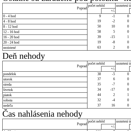
počet nehôd
usmrtení ú
Poprad
+/-
0 - 4 hod
9
-1
0
19
-2
0
4 - 8 hod
50
10
0
8 - 12 hod
58
5
0
12 - 16 hod
39
-15
1
16 - 20 hod
19
-8
0
20 - 24 hod
63
2
0
nezistené
Deň nehody
počet nehôd
usmrtení ú
Poprad
+/-
pondelok
38
-5
0
37
6
0
utorok
35
-7
0
streda
34
-17
0
štvrtok
44
2
1
piatok
32
-4
0
sobota
37
16
0
nedeľa
Čas nahlásenia nehody
počet nehôd
usmrtení ú
Poprad
+/-