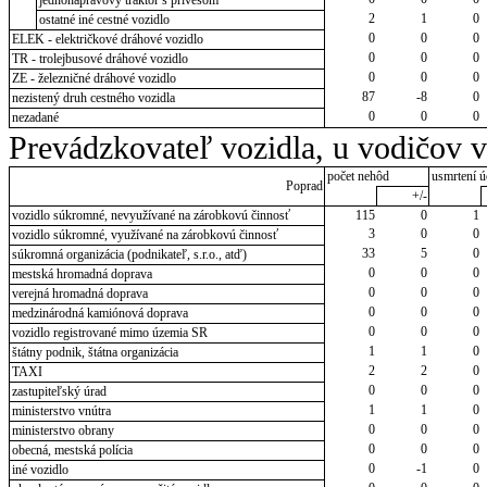
2
1
0
ostatné iné cestné vozidlo
0
0
0
ELEK - električkové dráhové vozidlo
0
0
0
TR - trolejbusové dráhové vozidlo
0
0
0
ZE - železničné dráhové vozidlo
87
-8
0
nezistený druh cestného vozidla
0
0
0
nezadané
Prevádzkovateľ vozidla, u vodičov 
počet nehôd
usmrtení ú
Poprad
+/-
vozidlo súkromné, nevyužívané na zárobkovú činnosť
115
0
1
3
0
0
vozidlo súkromné, využívané na zárobkovú činnosť
33
5
0
súkromná organizácia (podnikateľ, s.r.o., atď)
0
0
0
mestská hromadná doprava
0
0
0
verejná hromadná doprava
0
0
0
medzinárodná kamiónová doprava
0
0
0
vozidlo registrované mimo územia SR
1
1
0
štátny podnik, štátna organizácia
2
2
0
TAXI
0
0
0
zastupiteľský úrad
1
1
0
ministerstvo vnútra
0
0
0
ministerstvo obrany
0
0
0
obecná, mestská polícia
0
-1
0
iné vozidlo