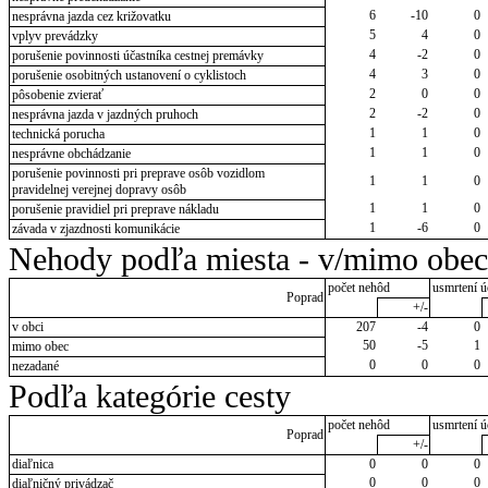
6
-10
0
nesprávna jazda cez križovatku
5
4
0
vplyv prevádzky
4
-2
0
porušenie povinnosti účastníka cestnej premávky
4
3
0
porušenie osobitných ustanovení o cyklistoch
2
0
0
pôsobenie zvierať
2
-2
0
nesprávna jazda v jazdných pruhoch
1
1
0
technická porucha
1
1
0
nesprávne obchádzanie
porušenie povinnosti pri preprave osôb vozidlom
1
1
0
pravidelnej verejnej dopravy osôb
1
1
0
porušenie pravidiel pri preprave nákladu
1
-6
0
závada v zjazdnosti komunikácie
Nehody podľa miesta - v/mimo obec
počet nehôd
usmrtení ú
Poprad
+/-
v obci
207
-4
0
50
-5
1
mimo obec
0
0
0
nezadané
Podľa kategórie cesty
počet nehôd
usmrtení ú
Poprad
+/-
diaľnica
0
0
0
0
0
0
diaľničný privádzač