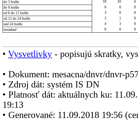
18
10
0
do 3 hodín
6
0
0
do 6 hodín
3
0
0
od 6 do 12 hodín
3
1
0
od 12 do 24 hodín
4
3
0
nad 24 hodín
0
0
0
nezadané
•
Vysvetlivky
- popisujú skratky, vys
• Dokument: mesacna/dnvr/dnvr-p5
• Zdroj dát: systém IS DN
• Platnosť dát: aktuálnych ku: 11.0
19:13
• Generované: 11.09.2018 19:56 (c