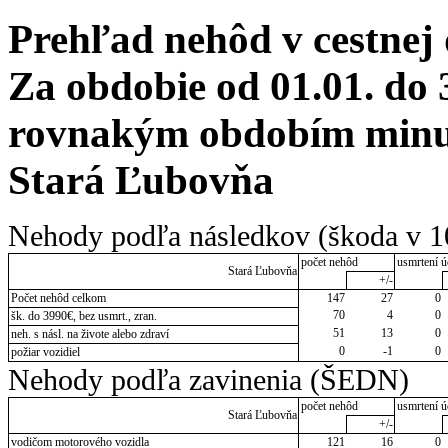
Prehľad nehôd v cestnej
Za obdobie od 01.01. do 
rovnakým obdobím minulé
Stará Ľubovňa
Nehody podľa následkov (škoda v 1
počet nehôd
usmrtení ú
Stará Ľubovňa
+/-
Počet nehôd celkom
147
27
0
70
4
0
šk. do 3990€, bez usmrt., zran.
51
13
0
neh. s násl. na živote alebo zdraví
0
-1
0
požiar vozidiel
Nehody podľa zavinenia (ŠEDN)
počet nehôd
usmrtení ú
Stará Ľubovňa
+/-
vodičom motorového vozidla
121
16
0