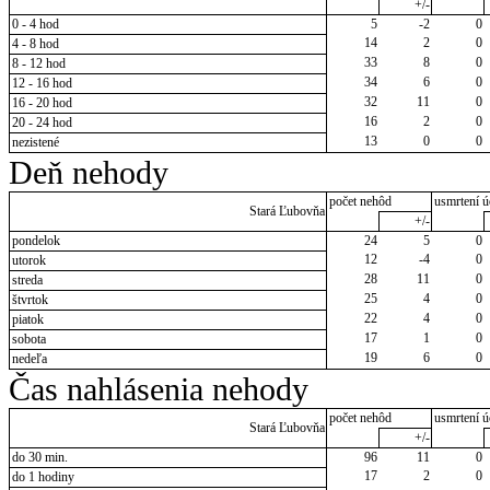
+/-
0 - 4 hod
5
-2
0
14
2
0
4 - 8 hod
33
8
0
8 - 12 hod
34
6
0
12 - 16 hod
32
11
0
16 - 20 hod
16
2
0
20 - 24 hod
13
0
0
nezistené
Deň nehody
počet nehôd
usmrtení ú
Stará Ľubovňa
+/-
pondelok
24
5
0
12
-4
0
utorok
28
11
0
streda
25
4
0
štvrtok
22
4
0
piatok
17
1
0
sobota
19
6
0
nedeľa
Čas nahlásenia nehody
počet nehôd
usmrtení ú
Stará Ľubovňa
+/-
do 30 min.
96
11
0
17
2
0
do 1 hodiny