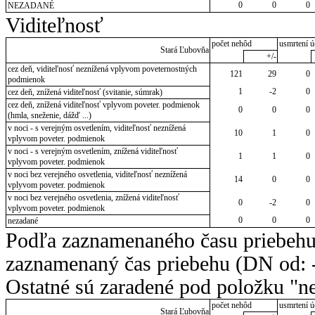
0
0
0
NEZADANÉ
Viditeľnosť
počet nehôd
usmrtení ú
Stará Ľubovňa
+/-
cez deň, viditeľnosť neznížená vplyvom poveternostných
121
29
0
podmienok
1
-2
0
cez deň, znížená viditeľnosť (svitanie, súmrak)
cez deň, znížená viditeľnosť vplyvom poveter. podmienok
0
0
0
(hmla, sneženie, dážď ...)
v noci - s verejným osvetlením, viditeľnosť neznížená
10
1
0
vplyvom poveter. podmienok
v noci - s verejným osvetlením, znížená viditeľnosť
1
1
0
vplyvom poveter. podmienok
v noci bez verejného osvetlenia, viditeľnosť neznížená
14
0
0
vplyvom poveter. podmienok
v noci bez verejného osvetlenia, znížená viditeľnosť
0
-2
0
vplyvom poveter. podmienok
0
0
0
nezadané
Podľa zaznamenaného času priebehu
zaznamenaný čas priebehu (DN od: -
Ostatné sú zaradené pod položku "ne
počet nehôd
usmrtení ú
Stará Ľubovňa