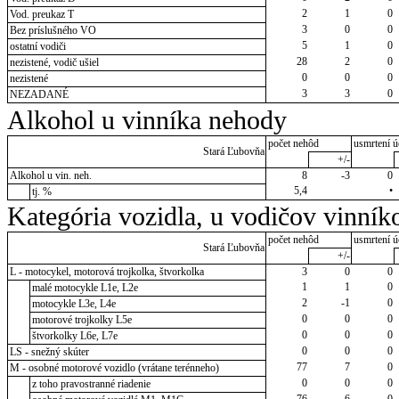
2
1
0
Vod. preukaz T
3
0
0
Bez príslušného VO
5
1
0
ostatní vodiči
28
2
0
nezistené, vodič ušiel
0
0
0
nezistené
3
3
0
NEZADANÉ
Alkohol u vinníka nehody
počet nehôd
usmrtení ú
Stará Ľubovňa
+/-
Alkohol u vin. neh.
8
-3
0
5,4
•
tj. %
Kategória vozidla, u vodičov vinník
počet nehôd
usmrtení ú
Stará Ľubovňa
+/-
L - motocykel, motorová trojkolka, štvorkolka
3
0
0
1
1
0
malé motocykle L1e, L2e
2
-1
0
motocykle L3e, L4e
0
0
0
motorové trojkolky L5e
0
0
0
štvorkolky L6e, L7e
0
0
0
LS - snežný skúter
77
7
0
M - osobné motorové vozidlo (vrátane terénneho)
0
0
0
z toho pravostranné riadenie
76
6
0