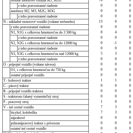
osobné motorové vozidlá M1, M1G
0
0
0
z toho pravostranné riadenie
0
0
0
autobusy M2, M3, M2G, M3G
0
0
0
z toho pravostranné riadenie
13
6
0
N - nákladné motorové vozidlo (vrátane terénneho)
0
0
0
z toho pravostranné riadenie
8
4
0
N1, N1G s celkovou hmotnosťou do 3 500 kg
0
0
0
z toho pravostranné riadenie
0
-1
0
N2, N2G s celkovou hmotnosťou do 12000 kg
0
0
0
z toho pravostranné riadenie
5
3
0
N3, N3G s celkovou hmotnosťou nad 12000 kg
0
0
0
z toho pravostranné riadenie
0
0
0
O - prípojné vozidlo (vrátane návesa)
0
0
0
O1, s celkovou hmotnosťou do 750 kg
0
0
0
ostatné prípojné vozidlo
1
1
0
T - kolesový traktor
0
0
0
C - pásový traktor
0
0
0
R - prípojné vozidlo traktora
0
0
0
S - traktorom ťahaný vymeniteľný stroj
1
0
0
P - pracovný stroj
7
3
0
V - iné cestné vozidlo
7
3
0
bicykel, kolobežka
0
0
0
záprahové
0
0
0
jednonápravový traktor s prívesom
0
0
0
ostatné iné cestné vozidlo