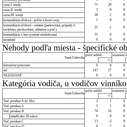
71
20
0
cesta I. triedy
3
0
0
cesta II. triedy
20
2
0
cesta III. triedy
1
0
0
komunikácia účelová - poľné a lesné cesty
komunikácia účelová - ostatné (parkoviská, príjazdy k
21
-1
0
továrňam, pieskovňam, skladom a pod.)
31
6
0
komunikácia v km systéme nesledovaná
0
0
0
nezadané
Nehody podľa miesta - špecifické ob
počet nehôd
usmrtení ú
Stará Ľubovňa
+/-
železničné priecestie
0
0
0
147
27
0
iné
0
0
0
NEZADANÉ
Kategória vodiča, u vodičov vinník
počet nehôd
usmrtení ú
Stará Ľubovňa
+/-
Vod. preukaz A do 50cc
2
1
0
1
1
0
Vod. preukaz A
74
16
0
Vod. preukaz B
0
0
0
mladší ako 18 rokov
13
-3
0
Vod. preukaz C
0
-2
0
Vod. preukaz D