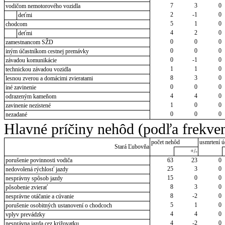
7
3
0
vodičom nemotorového vozidla
2
-1
0
deťmi
5
1
0
chodcom
4
2
0
deťmi
0
0
0
zamestnancom SŽD
0
0
0
iným účastníkom cestnej premávky
0
-1
0
závadou komunikácie
1
1
0
technickou závadou vozidla
8
3
0
lesnou zverou a domácimi zvieratami
0
0
0
iné zavinenie
4
4
0
odrazeným kameňom
1
0
0
zavinenie nezistené
0
0
0
nezadané
Hlavné príčiny nehôd (podľa frekven
počet nehôd
usmrtení ú
Stará Ľubovňa
+/-
porušenie povinnosti vodiča
63
23
0
25
3
0
nedovolená rýchlosť jazdy
15
0
0
nesprávny spôsob jazdy
8
3
0
pôsobenie zvierať
8
-2
0
nesprávne otáčanie a cúvanie
5
1
0
porušenie osobitných ustanovení o chodcoch
4
4
0
vplyv prevádzky
4
-2
0
nesprávna jazda cez križovatku