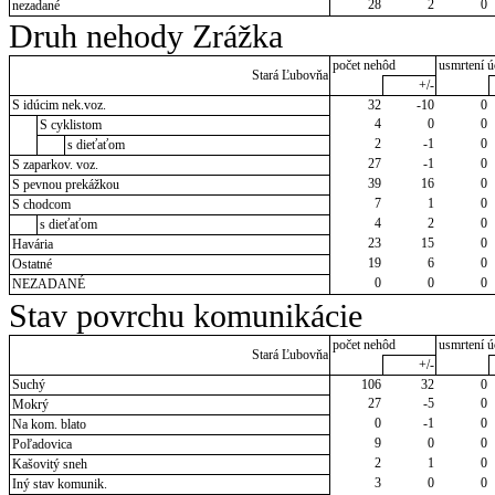
28
2
0
nezadané
Druh nehody Zrážka
počet nehôd
usmrtení ú
Stará Ľubovňa
+/-
S idúcim nek.voz.
32
-10
0
4
0
0
S cyklistom
2
-1
0
s dieťaťom
27
-1
0
S zaparkov. voz.
39
16
0
S pevnou prekážkou
7
1
0
S chodcom
4
2
0
s dieťaťom
23
15
0
Havária
19
6
0
Ostatné
0
0
0
NEZADANÉ
Stav povrchu komunikácie
počet nehôd
usmrtení ú
Stará Ľubovňa
+/-
Suchý
106
32
0
27
-5
0
Mokrý
0
-1
0
Na kom. blato
9
0
0
Poľadovica
2
1
0
Kašovitý sneh
3
0
0
Iný stav komunik.