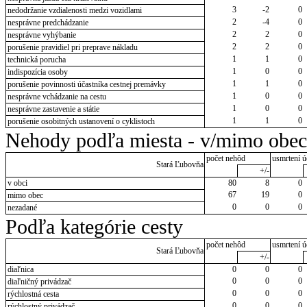
3
-2
0
nedodržanie vzdialenosti medzi vozidlami
2
-4
0
nesprávne predchádzanie
2
2
0
nesprávne vyhýbanie
2
2
0
porušenie pravidiel pri preprave nákladu
1
1
0
technická porucha
1
0
0
indispozícia osoby
1
1
0
porušenie povinnosti účastníka cestnej premávky
1
0
0
nesprávne vchádzanie na cestu
1
0
0
nesprávne zastavenie a státie
1
1
0
porušenie osobitných ustanovení o cyklistoch
Nehody podľa miesta - v/mimo obec
počet nehôd
usmrtení ú
Stará Ľubovňa
+/-
v obci
80
8
0
67
19
0
mimo obec
0
0
0
nezadané
Podľa kategórie cesty
počet nehôd
usmrtení ú
Stará Ľubovňa
+/-
diaľnica
0
0
0
0
0
0
diaľničný privádzač
0
0
0
rýchlostná cesta
0
0
0
rýchlostný privádzač