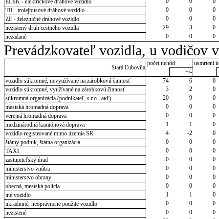
0
0
0
ELEK - električkové dráhové vozidlo
0
0
0
TR - trolejbusové dráhové vozidlo
0
0
0
ZE - železničné dráhové vozidlo
29
3
0
nezistený druh cestného vozidla
0
0
0
nezadané
Prevádzkovateľ vozidla, u vodičov 
počet nehôd
usmrtení ú
Stará Ľubovňa
+/-
vozidlo súkromné, nevyužívané na zárobkovú činnosť
74
6
0
3
2
0
vozidlo súkromné, využívané na zárobkovú činnosť
20
9
0
súkromná organizácia (podnikateľ, s.r.o., atď)
0
0
0
mestská hromadná doprava
0
0
0
verejná hromadná doprava
1
1
0
medzinárodná kamiónová doprava
4
-2
0
vozidlo registrované mimo územia SR
0
0
0
štátny podnik, štátna organizácia
0
0
0
TAXI
0
0
0
zastupiteľský úrad
0
0
0
ministerstvo vnútra
0
0
0
ministerstvo obrany
0
0
0
obecná, mestská polícia
1
1
0
iné vozidlo
0
0
0
ukradnuté, neoprávnene použité vozidlo
0
0
0
nezistené