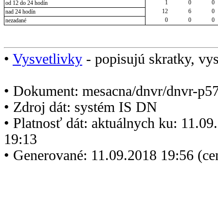
1
0
0
od 12 do 24 hodín
12
6
0
nad 24 hodín
0
0
0
nezadané
•
Vysvetlivky
- popisujú skratky, vys
• Dokument: mesacna/dnvr/dnvr-p5
• Zdroj dát: systém IS DN
• Platnosť dát: aktuálnych ku: 11.0
19:13
• Generované: 11.09.2018 19:56 (c