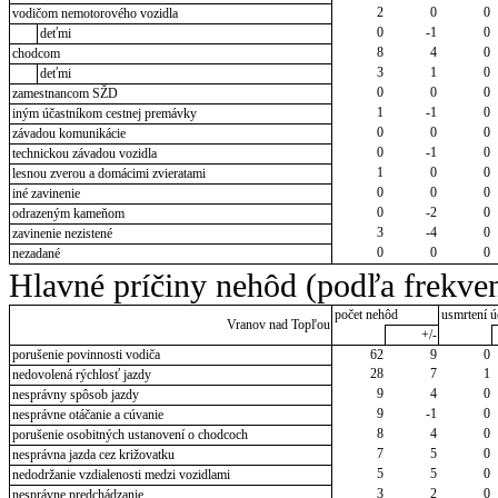
2
0
0
vodičom nemotorového vozidla
0
-1
0
deťmi
8
4
0
chodcom
3
1
0
deťmi
0
0
0
zamestnancom SŽD
1
-1
0
iným účastníkom cestnej premávky
0
0
0
závadou komunikácie
0
-1
0
technickou závadou vozidla
1
0
0
lesnou zverou a domácimi zvieratami
0
0
0
iné zavinenie
0
-2
0
odrazeným kameňom
3
-4
0
zavinenie nezistené
0
0
0
nezadané
Hlavné príčiny nehôd (podľa frekven
počet nehôd
usmrtení ú
Vranov nad Topľou
+/-
porušenie povinnosti vodiča
62
9
0
28
7
1
nedovolená rýchlosť jazdy
9
4
0
nesprávny spôsob jazdy
9
-1
0
nesprávne otáčanie a cúvanie
8
4
0
porušenie osobitných ustanovení o chodcoch
7
5
0
nesprávna jazda cez križovatku
5
5
0
nedodržanie vzdialenosti medzi vozidlami
3
2
0
nesprávne predchádzanie