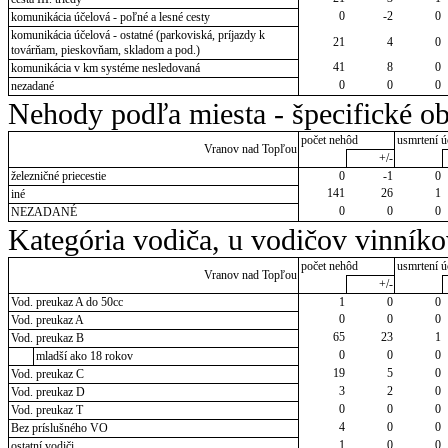
0
-2
0
komunikácia účelová - poľné a lesné cesty
komunikácia účelová - ostatné (parkoviská, príjazdy k
21
4
0
továrňam, pieskovňam, skladom a pod.)
41
8
0
komunikácia v km systéme nesledovaná
0
0
0
nezadané
Nehody podľa miesta - špecifické ob
počet nehôd
usmrtení ú
Vranov nad Topľou
+/-
železničné priecestie
0
-1
0
141
26
1
iné
0
0
0
NEZADANÉ
Kategória vodiča, u vodičov vinník
počet nehôd
usmrtení ú
Vranov nad Topľou
+/-
Vod. preukaz A do 50cc
1
0
0
0
0
0
Vod. preukaz A
65
23
1
Vod. preukaz B
0
0
0
mladší ako 18 rokov
19
5
0
Vod. preukaz C
3
2
0
Vod. preukaz D
0
0
0
Vod. preukaz T
4
0
0
Bez príslušného VO
1
0
0
ostatní vodiči