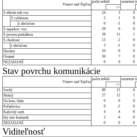
počet nehôd
usmrtení ú
Vranov nad Topľou
+/-
S idúcim nek.voz.
24
3
0
2
1
0
S cyklistom
0
-1
0
s dieťaťom
29
6
0
S zaparkov. voz.
29
11
1
S pevnou prekážkou
13
-2
0
S chodcom
3
-1
0
s dieťaťom
10
0
0
Havária
36
7
0
Ostatné
0
0
0
NEZADANÉ
Stav povrchu komunikácie
počet nehôd
usmrtení ú
Vranov nad Topľou
+/-
Suchý
99
15
0
27
12
1
Mokrý
0
0
0
Na kom. blato
9
-2
0
Poľadovica
4
4
0
Kašovitý sneh
2
-4
0
Iný stav komunik.
0
0
0
NEZADANÉ
Viditeľnosť