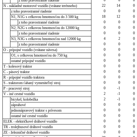
z toho pravostranné riadenie
22
14
0
N - nákladné motorové vozidlo (vrátane terénneho)
0
0
0
z toho pravostranné riadenie
18
12
0
N1, N1G s celkovou hmotnosťou do 3 500 kg
0
0
0
z toho pravostranné riadenie
0
0
0
N2, N2G s celkovou hmotnosťou do 12000 kg
0
0
0
z toho pravostranné riadenie
4
2
0
N3, N3G s celkovou hmotnosťou nad 12000 kg
0
0
0
z toho pravostranné riadenie
0
0
0
O - prípojné vozidlo (vrátane návesa)
0
0
0
O1, s celkovou hmotnosťou do 750 kg
0
0
0
ostatné prípojné vozidlo
0
0
0
T - kolesový traktor
0
0
0
C - pásový traktor
0
0
0
R - prípojné vozidlo traktora
0
0
0
S - traktorom ťahaný vymeniteľný stroj
0
-1
0
P - pracovný stroj
2
-1
0
V - iné cestné vozidlo
2
-1
0
bicykel, kolobežka
0
0
0
záprahové
0
0
0
jednonápravový traktor s prívesom
0
0
0
ostatné iné cestné vozidlo
0
0
0
ELEK - električkové dráhové vozidlo
0
0
0
TR - trolejbusové dráhové vozidlo
0
0
0
ZE - železničné dráhové vozidlo