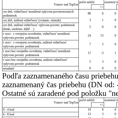
počet nehôd
usmrtení ú
Vranov nad Topľou
+/-
cez deň, viditeľnosť neznížená vplyvom poveternostných
86
6
0
podmienok
3
1
0
cez deň, znížená viditeľnosť (svitanie, súmrak)
cez deň, znížená viditeľnosť vplyvom poveter. podmienok
5
0
0
(hmla, sneženie, dážď ...)
v noci - s verejným osvetlením, viditeľnosť neznížená
24
13
0
vplyvom poveter. podmienok
v noci - s verejným osvetlením, znížená viditeľnosť
7
5
0
vplyvom poveter. podmienok
v noci bez verejného osvetlenia, viditeľnosť neznížená
11
-3
1
vplyvom poveter. podmienok
v noci bez verejného osvetlenia, znížená viditeľnosť
5
3
0
vplyvom poveter. podmienok
0
0
0
nezadané
Podľa zaznamenaného času priebehu
zaznamenaný čas priebehu (DN od: -
Ostatné sú zaradené pod položku "ne
počet nehôd
usmrtení ú
Vranov nad Topľou
+/-
0 - 4 hod
19
8
0
13
3
0
4 - 8 hod