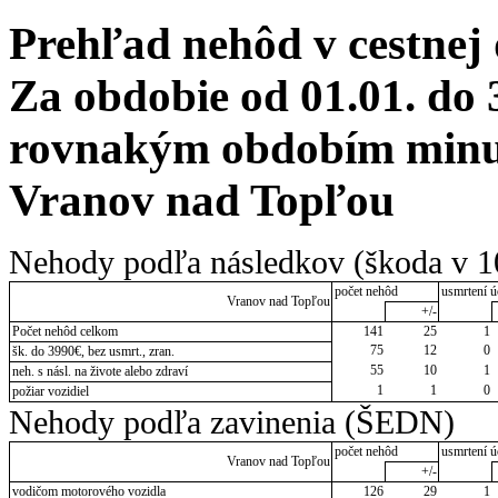
Prehľad nehôd v cestnej
Za obdobie od 01.01. do 
rovnakým obdobím minulé
Vranov nad Topľou
Nehody podľa následkov (škoda v 1
počet nehôd
usmrtení ú
Vranov nad Topľou
+/-
Počet nehôd celkom
141
25
1
75
12
0
šk. do 3990€, bez usmrt., zran.
55
10
1
neh. s násl. na živote alebo zdraví
1
1
0
požiar vozidiel
Nehody podľa zavinenia (ŠEDN)
počet nehôd
usmrtení ú
Vranov nad Topľou
+/-
vodičom motorového vozidla
126
29
1