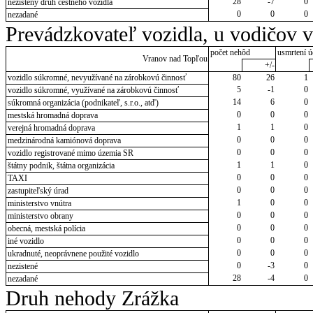
28
-7
0
nezistený druh cestného vozidla
0
0
0
nezadané
Prevádzkovateľ vozidla, u vodičov 
počet nehôd
usmrtení ú
Vranov nad Topľou
+/-
vozidlo súkromné, nevyužívané na zárobkovú činnosť
80
26
1
5
-1
0
vozidlo súkromné, využívané na zárobkovú činnosť
14
6
0
súkromná organizácia (podnikateľ, s.r.o., atď)
0
0
0
mestská hromadná doprava
1
1
0
verejná hromadná doprava
0
0
0
medzinárodná kamiónová doprava
0
0
0
vozidlo registrované mimo územia SR
1
1
0
štátny podnik, štátna organizácia
0
0
0
TAXI
0
0
0
zastupiteľský úrad
1
0
0
ministerstvo vnútra
0
0
0
ministerstvo obrany
0
0
0
obecná, mestská polícia
0
0
0
iné vozidlo
0
0
0
ukradnuté, neoprávnene použité vozidlo
0
-3
0
nezistené
28
-4
0
nezadané
Druh nehody Zrážka