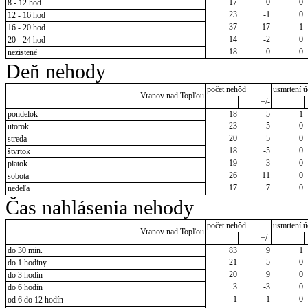
17
0
0
8 - 12 hod
23
-1
0
12 - 16 hod
37
17
1
16 - 20 hod
14
-2
0
20 - 24 hod
18
0
0
nezistené
Deň nehody
počet nehôd
usmrtení ú
Vranov nad Topľou
+/-
pondelok
18
5
1
23
5
0
utorok
20
5
0
streda
18
-5
0
štvrtok
19
-3
0
piatok
26
11
0
sobota
17
7
0
nedeľa
Čas nahlásenia nehody
počet nehôd
usmrtení ú
Vranov nad Topľou
+/-
do 30 min.
83
9
1
21
5
0
do 1 hodiny
20
9
0
do 3 hodín
3
-3
0
do 6 hodín
1
-1
0
od 6 do 12 hodín