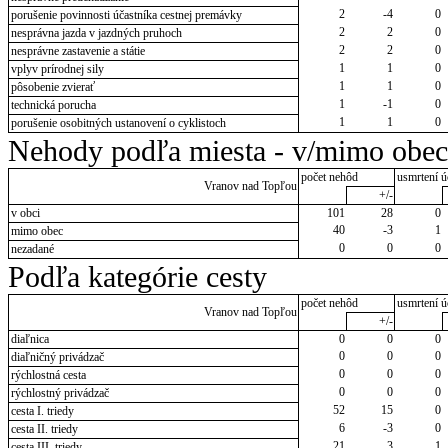
2
-4
0
porušenie povinnosti účastníka cestnej premávky
2
2
0
nesprávna jazda v jazdných pruhoch
2
2
0
nesprávne zastavenie a státie
1
1
0
vplyv prírodnej sily
1
1
0
pôsobenie zvierať
1
-1
0
technická porucha
1
1
0
porušenie osobitných ustanovení o cyklistoch
Nehody podľa miesta - v/mimo obec
počet nehôd
usmrtení ú
Vranov nad Topľou
+/-
v obci
101
28
0
40
-3
1
mimo obec
0
0
0
nezadané
Podľa kategórie cesty
počet nehôd
usmrtení ú
Vranov nad Topľou
+/-
diaľnica
0
0
0
0
0
0
diaľničný privádzač
0
0
0
rýchlostná cesta
0
0
0
rýchlostný privádzač
52
15
0
cesta I. triedy
6
-3
0
cesta II. triedy
21
3
1
cesta III. triedy