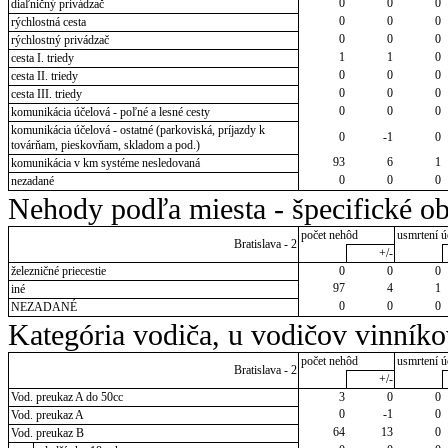
0
0
0
diaľničný privádzač
0
0
0
rýchlostná cesta
0
0
0
rýchlostný privádzač
1
1
0
cesta I. triedy
0
0
0
cesta II. triedy
0
0
0
cesta III. triedy
0
0
0
komunikácia účelová - poľné a lesné cesty
komunikácia účelová - ostatné (parkoviská, príjazdy k
0
-1
0
továrňam, pieskovňam, skladom a pod.)
93
6
1
komunikácia v km systéme nesledovaná
0
0
0
nezadané
Nehody podľa miesta - špecifické ob
počet nehôd
usmrtení ú
Bratislava - 2
+/-
železničné priecestie
0
0
0
97
4
1
iné
0
0
0
NEZADANÉ
Kategória vodiča, u vodičov vinník
počet nehôd
usmrtení ú
Bratislava - 2
+/-
Vod. preukaz A do 50cc
3
0
0
0
-1
0
Vod. preukaz A
64
13
0
Vod. preukaz B