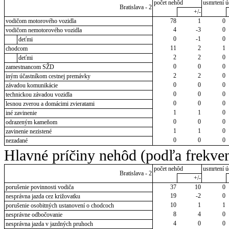
počet nehôd
usmrtení ú
Bratislava - 2
+/-
vodičom motorového vozidla
78
1
0
4
-3
0
vodičom nemotorového vozidla
0
-1
0
deťmi
11
2
1
chodcom
2
2
0
deťmi
0
0
0
zamestnancom SŽD
2
2
0
iným účastníkom cestnej premávky
0
0
0
závadou komunikácie
0
0
0
technickou závadou vozidla
0
0
0
lesnou zverou a domácimi zvieratami
1
1
0
iné zavinenie
0
0
0
odrazeným kameňom
1
1
0
zavinenie nezistené
0
0
0
nezadané
Hlavné príčiny nehôd (podľa frekven
počet nehôd
usmrtení ú
Bratislava - 2
+/-
porušenie povinnosti vodiča
37
10
0
19
-2
0
nesprávna jazda cez križovatku
10
1
1
porušenie osobitných ustanovení o chodcoch
8
4
0
nesprávne odbočovanie
4
0
0
nesprávna jazda v jazdných pruhoch