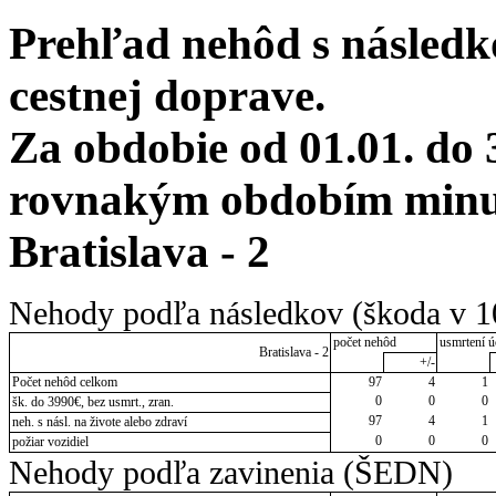
Prehľad nehôd s následko
cestnej doprave.
Za obdobie od 01.01. do 
rovnakým obdobím minul
Bratislava - 2
Nehody podľa následkov (škoda v 1
počet nehôd
usmrtení ú
Bratislava - 2
+/-
Počet nehôd celkom
97
4
1
0
0
0
šk. do 3990€, bez usmrt., zran.
97
4
1
neh. s násl. na živote alebo zdraví
0
0
0
požiar vozidiel
Nehody podľa zavinenia (ŠEDN)