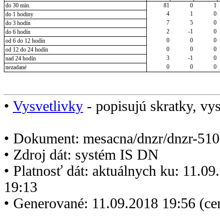
do 30 min.
81
0
1
4
1
0
do 1 hodiny
7
5
0
do 3 hodín
2
-1
0
do 6 hodín
0
0
0
od 6 do 12 hodín
0
0
0
od 12 do 24 hodín
3
-1
0
nad 24 hodín
0
0
0
nezadané
•
Vysvetlivky
- popisujú skratky, vys
• Dokument: mesacna/dnzr/dnzr-510
• Zdroj dát: systém IS DN
• Platnosť dát: aktuálnych ku: 11.0
19:13
• Generované: 11.09.2018 19:56 (c