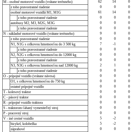
62
14
0
M - osobné motorové vozidlo (vrátane terénneho)
0
0
0
z toho pravostranné riadenie
61
14
0
osobné motorové vozidlá M1, M1G
0
0
0
z toho pravostranné riadenie
0
0
0
autobusy M2, M3, M2G, M3G
0
0
0
z toho pravostranné riadenie
9
0
0
N - nákladné motorové vozidlo (vrátane terénneho)
0
0
0
z toho pravostranné riadenie
7
-1
0
N1, N1G s celkovou hmotnosťou do 3 500 kg
0
0
0
z toho pravostranné riadenie
0
0
0
N2, N2G s celkovou hmotnosťou do 12000 kg
0
0
0
z toho pravostranné riadenie
2
1
0
N3, N3G s celkovou hmotnosťou nad 12000 kg
0
0
0
z toho pravostranné riadenie
0
0
0
O - prípojné vozidlo (vrátane návesa)
0
0
0
O1, s celkovou hmotnosťou do 750 kg
0
0
0
ostatné prípojné vozidlo
0
0
0
T - kolesový traktor
0
0
0
C - pásový traktor
0
0
0
R - prípojné vozidlo traktora
0
0
0
S - traktorom ťahaný vymeniteľný stroj
0
0
0
P - pracovný stroj
5
-2
0
V - iné cestné vozidlo
5
-2
0
bicykel, kolobežka
0
0
0
záprahové