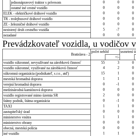
0
0
0
jednonápravový traktor s prívesom
0
0
0
ostatné iné cestné vozidlo
0
0
0
ELEK - električkové dráhové vozidlo
0
0
0
TR - trolejbusové dráhové vozidlo
0
0
0
ZE - železničné dráhové vozidlo
5
-7
0
nezistený druh cestného vozidla
0
0
0
nezadané
Prevádzkovateľ vozidla, u vodičov 
počet nehôd
usmrtení ú
Bratislava - 2
+/-
vozidlo súkromné, nevyužívané na zárobkovú činnosť
55
3
0
4
2
0
vozidlo súkromné, využívané na zárobkovú činnosť
15
1
0
súkromná organizácia (podnikateľ, s.r.o., atď)
1
1
0
mestská hromadná doprava
0
-1
0
verejná hromadná doprava
0
0
0
medzinárodná kamiónová doprava
2
0
0
vozidlo registrované mimo územia SR
0
-1
0
štátny podnik, štátna organizácia
1
1
0
TAXI
0
0
0
zastupiteľský úrad
1
1
0
ministerstvo vnútra
0
0
0
ministerstvo obrany
0
0
0
obecná, mestská polícia
1
1
0
iné vozidlo