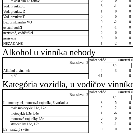
0
0
0
mladší ako 18 rokov
6
-1
0
Vod. preukaz C
1
0
0
Vod. preukaz D
0
0
0
Vod. preukaz T
0
-2
0
Bez príslušného VO
4
-1
0
ostatní vodiči
5
-6
0
nezistené, vodič ušiel
0
0
0
nezistené
1
-2
0
NEZADANÉ
Alkohol u vinníka nehody
počet nehôd
usmrtení ú
Bratislava - 2
+/-
Alkohol u vin. neh.
4
-3
0
4,1
0
tj. %
Kategória vozidla, u vodičov vinník
počet nehôd
usmrtení ú
Bratislava - 2
+/-
L - motocykel, motorová trojkolka, štvorkolka
3
-5
0
2
2
0
malé motocykle L1e, L2e
1
-6
0
motocykle L3e, L4e
0
0
0
motorové trojkolky L5e
0
-1
0
štvorkolky L6e, L7e
0
0
0
LS - snežný skúter