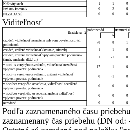
1
1
0
Kašovitý sneh
0
-2
0
Iný stav komunik.
0
0
0
NEZADANÉ
Viditeľnosť
počet nehôd
usmrtení ú
Bratislava - 2
+/-
cez deň, viditeľnosť neznížená vplyvom poveternostných
78
8
1
podmienok
1
-1
0
cez deň, znížená viditeľnosť (svitanie, súmrak)
cez deň, znížená viditeľnosť vplyvom poveter. podmienok
1
-1
0
(hmla, sneženie, dážď ...)
v noci - s verejným osvetlením, viditeľnosť neznížená
17
-1
0
vplyvom poveter. podmienok
v noci - s verejným osvetlením, znížená viditeľnosť
0
-1
0
vplyvom poveter. podmienok
v noci bez verejného osvetlenia, viditeľnosť neznížená
0
0
0
vplyvom poveter. podmienok
v noci bez verejného osvetlenia, znížená viditeľnosť
0
0
0
vplyvom poveter. podmienok
0
0
0
nezadané
Podľa zaznamenaného času priebehu
zaznamenaný čas priebehu (DN od: -