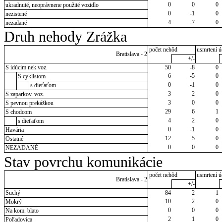
0
0
0
ukradnuté, neoprávnene použité vozidlo
0
-1
0
nezistené
4
-7
0
nezadané
Druh nehody Zrážka
počet nehôd
usmrtení ú
Bratislava - 2
+/-
S idúcim nek.voz.
50
-8
0
6
-5
0
S cyklistom
0
-1
0
s dieťaťom
3
2
0
S zaparkov. voz.
3
0
0
S pevnou prekážkou
29
6
1
S chodcom
4
2
0
s dieťaťom
0
-1
0
Havária
12
5
0
Ostatné
0
0
0
NEZADANÉ
Stav povrchu komunikácie
počet nehôd
usmrtení ú
Bratislava - 2
+/-
Suchý
84
2
1
10
2
0
Mokrý
0
0
0
Na kom. blato
2
1
0
Poľadovica