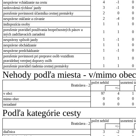
4
-1
0
nesprávne vchádzanie na cestu
3
-1
0
nedovolená rýchlosť jazdy
2
0
0
porušenie povinnosti účastníka cestnej premávky
2
-4
0
nesprávne otáčanie a cúvanie
1
1
0
indispozícia osoby
porušenie pravidiel používania bezpečnostných pásov a
1
1
0
iných zadržiavacích zariadení
1
-1
0
nesprávny spôsob jazdy
1
1
0
nesprávne obchádzanie
1
-1
0
nesprávne predchádzanie
porušenie povinnosti pri preprave osôb vozidlom
1
1
0
pravidelnej verejnej dopravy osôb
1
1
0
porušenie pravidiel riadenia cestnej premávky
Nehody podľa miesta - v/mimo obec
počet nehôd
usmrtení ú
Bratislava - 2
+/-
v obci
97
4
1
0
0
0
mimo obec
0
0
0
nezadané
Podľa kategórie cesty
počet nehôd
usmrtení ú
Bratislava - 2
+/-
diaľnica
3
-2
0