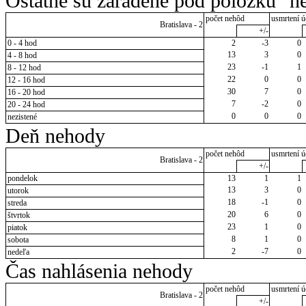
Ostatné sú zaradené pod položku "ne
počet nehôd
usmrtení ú
Bratislava - 2
+/-
0 - 4 hod
2
-3
0
13
3
0
4 - 8 hod
23
-1
1
8 - 12 hod
22
0
0
12 - 16 hod
30
7
0
16 - 20 hod
7
-2
0
20 - 24 hod
0
0
0
nezistené
Deň nehody
počet nehôd
usmrtení ú
Bratislava - 2
+/-
pondelok
13
1
1
13
3
0
utorok
18
-1
0
streda
20
6
0
štvrtok
23
1
0
piatok
8
1
0
sobota
2
-7
0
nedeľa
Čas nahlásenia nehody
počet nehôd
usmrtení ú
Bratislava - 2
+/-