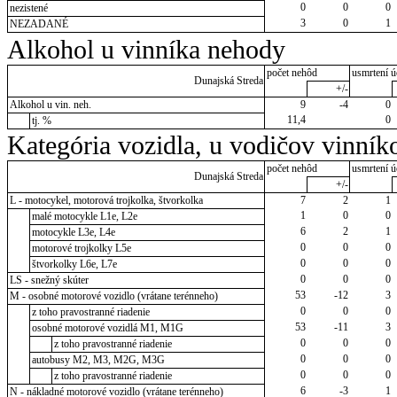
0
0
0
nezistené
3
0
1
NEZADANÉ
Alkohol u vinníka nehody
počet nehôd
usmrtení ú
Dunajská Streda
+/-
Alkohol u vin. neh.
9
-4
0
11,4
0
tj. %
Kategória vozidla, u vodičov vinník
počet nehôd
usmrtení ú
Dunajská Streda
+/-
L - motocykel, motorová trojkolka, štvorkolka
7
2
1
1
0
0
malé motocykle L1e, L2e
6
2
1
motocykle L3e, L4e
0
0
0
motorové trojkolky L5e
0
0
0
štvorkolky L6e, L7e
0
0
0
LS - snežný skúter
53
-12
3
M - osobné motorové vozidlo (vrátane terénneho)
0
0
0
z toho pravostranné riadenie
53
-11
3
osobné motorové vozidlá M1, M1G
0
0
0
z toho pravostranné riadenie
0
0
0
autobusy M2, M3, M2G, M3G
0
0
0
z toho pravostranné riadenie
6
-3
1
N - nákladné motorové vozidlo (vrátane terénneho)