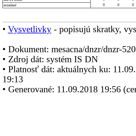
0
0
0
nezadané
•
Vysvetlivky
- popisujú skratky, vys
• Dokument: mesacna/dnzr/dnzr-520
• Zdroj dát: systém IS DN
• Platnosť dát: aktuálnych ku: 11.0
19:13
• Generované: 11.09.2018 19:56 (c