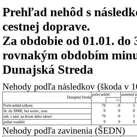
Prehľad nehôd s následko
cestnej doprave.
Za obdobie od 01.01. do 
rovnakým obdobím minul
Dunajská Streda
Nehody podľa následkov (škoda v 1
počet nehôd
usmrtení ú
Dunajská Streda
+/-
Počet nehôd celkom
79
-9
5
0
0
0
šk. do 3990€, bez usmrt., zran.
79
-9
5
neh. s násl. na živote alebo zdraví
0
0
0
požiar vozidiel
Nehody podľa zavinenia (ŠEDN)