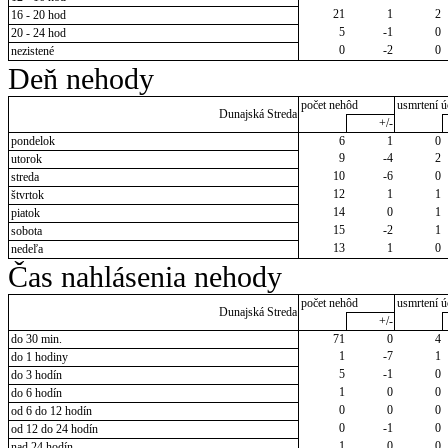
21
1
2
16 - 20 hod
5
-1
0
20 - 24 hod
0
-2
0
nezistené
Deň nehody
počet nehôd
usmrtení ú
Dunajská Streda
+/-
pondelok
6
1
0
9
-4
2
utorok
10
-6
0
streda
12
1
1
štvrtok
14
0
1
piatok
15
-2
1
sobota
13
1
0
nedeľa
Čas nahlásenia nehody
počet nehôd
usmrtení ú
Dunajská Streda
+/-
do 30 min.
71
0
4
1
-7
1
do 1 hodiny
5
-1
0
do 3 hodín
1
0
0
do 6 hodín
0
0
0
od 6 do 12 hodín
0
-1
0
od 12 do 24 hodín
1
0
0
nad 24 hodín