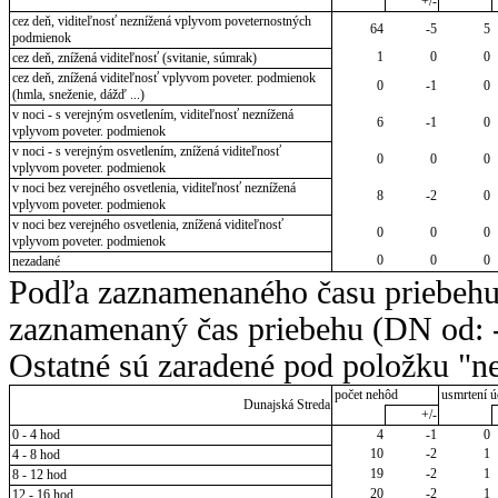
+/-
cez deň, viditeľnosť neznížená vplyvom poveternostných
64
-5
5
podmienok
1
0
0
cez deň, znížená viditeľnosť (svitanie, súmrak)
cez deň, znížená viditeľnosť vplyvom poveter. podmienok
0
-1
0
(hmla, sneženie, dážď ...)
v noci - s verejným osvetlením, viditeľnosť neznížená
6
-1
0
vplyvom poveter. podmienok
v noci - s verejným osvetlením, znížená viditeľnosť
0
0
0
vplyvom poveter. podmienok
v noci bez verejného osvetlenia, viditeľnosť neznížená
8
-2
0
vplyvom poveter. podmienok
v noci bez verejného osvetlenia, znížená viditeľnosť
0
0
0
vplyvom poveter. podmienok
0
0
0
nezadané
Podľa zaznamenaného času priebehu
zaznamenaný čas priebehu (DN od: -
Ostatné sú zaradené pod položku "ne
počet nehôd
usmrtení ú
Dunajská Streda
+/-
0 - 4 hod
4
-1
0
10
-2
1
4 - 8 hod
19
-2
1
8 - 12 hod
20
-2
1
12 - 16 hod