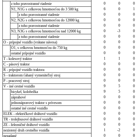
0
0
0
z toho pravostranné riadenie
6
0
1
N1, N1G s celkovou hmotnosťou do 3 500 kg
0
0
0
z toho pravostranné riadenie
0
0
0
N2, N2G s celkovou hmotnosťou do 12000 kg
0
0
0
z toho pravostranné riadenie
0
-3
0
N3, N3G s celkovou hmotnosťou nad 12000 kg
0
0
0
z toho pravostranné riadenie
0
0
0
O - prípojné vozidlo (vrátane návesa)
0
0
0
O1, s celkovou hmotnosťou do 750 kg
0
0
0
ostatné prípojné vozidlo
1
1
0
T - kolesový traktor
0
0
0
C - pásový traktor
0
0
0
R - prípojné vozidlo traktora
0
0
0
S - traktorom ťahaný vymeniteľný stroj
0
0
0
P - pracovný stroj
9
5
0
V - iné cestné vozidlo
9
5
0
bicykel, kolobežka
0
0
0
záprahové
0
0
0
jednonápravový traktor s prívesom
0
0
0
ostatné iné cestné vozidlo
0
0
0
ELEK - električkové dráhové vozidlo
0
0
0
TR - trolejbusové dráhové vozidlo
0
0
0
ZE - železničné dráhové vozidlo
1
-2
0
nezistený druh cestného vozidla
0
0
0
nezadané