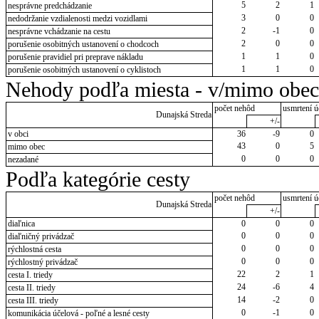
5
2
1
nesprávne predchádzanie
3
0
0
nedodržanie vzdialenosti medzi vozidlami
2
-1
0
nesprávne vchádzanie na cestu
2
0
0
porušenie osobitných ustanovení o chodcoch
1
1
0
porušenie pravidiel pri preprave nákladu
1
1
0
porušenie osobitných ustanovení o cyklistoch
Nehody podľa miesta - v/mimo obec
počet nehôd
usmrtení ú
Dunajská Streda
+/-
v obci
36
-9
0
43
0
5
mimo obec
0
0
0
nezadané
Podľa kategórie cesty
počet nehôd
usmrtení ú
Dunajská Streda
+/-
diaľnica
0
0
0
0
0
0
diaľničný privádzač
0
0
0
rýchlostná cesta
0
0
0
rýchlostný privádzač
22
2
1
cesta I. triedy
24
-6
4
cesta II. triedy
14
-2
0
cesta III. triedy
0
-1
0
komunikácia účelová - poľné a lesné cesty