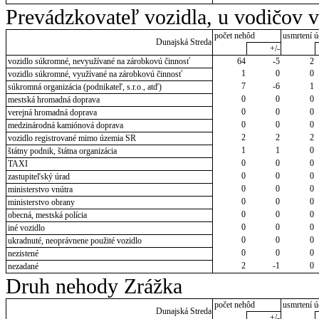
Prevádzkovateľ vozidla, u vodičov 
počet nehôd
usmrtení ú
Dunajská Streda
+/-
vozidlo súkromné, nevyužívané na zárobkovú činnosť
64
-5
2
1
0
0
vozidlo súkromné, využívané na zárobkovú činnosť
7
-6
1
súkromná organizácia (podnikateľ, s.r.o., atď)
0
0
0
mestská hromadná doprava
0
0
0
verejná hromadná doprava
0
0
0
medzinárodná kamiónová doprava
2
2
2
vozidlo registrované mimo územia SR
1
1
0
štátny podnik, štátna organizácia
0
0
0
TAXI
0
0
0
zastupiteľský úrad
0
0
0
ministerstvo vnútra
0
0
0
ministerstvo obrany
0
0
0
obecná, mestská polícia
0
0
0
iné vozidlo
0
0
0
ukradnuté, neoprávnene použité vozidlo
0
0
0
nezistené
2
-1
0
nezadané
Druh nehody Zrážka
počet nehôd
usmrtení ú
Dunajská Streda
+/-