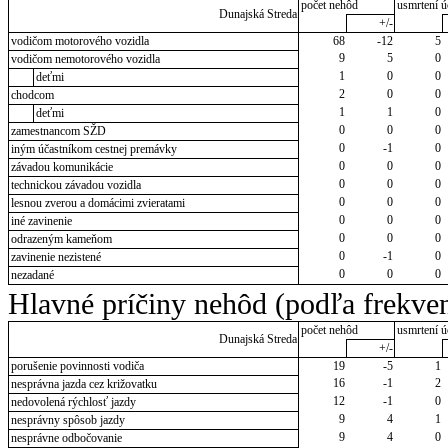
počet nehôd
usmrtení ú
Dunajská Streda
+/-
vodičom motorového vozidla
68
-12
5
9
5
0
vodičom nemotorového vozidla
1
0
0
deťmi
2
0
0
chodcom
1
1
0
deťmi
0
0
0
zamestnancom SŽD
0
-1
0
iným účastníkom cestnej premávky
0
0
0
závadou komunikácie
0
0
0
technickou závadou vozidla
0
0
0
lesnou zverou a domácimi zvieratami
0
0
0
iné zavinenie
0
0
0
odrazeným kameňom
0
-1
0
zavinenie nezistené
0
0
0
nezadané
Hlavné príčiny nehôd (podľa frekven
počet nehôd
usmrtení ú
Dunajská Streda
+/-
porušenie povinnosti vodiča
19
-5
1
16
-1
2
nesprávna jazda cez križovatku
12
-1
0
nedovolená rýchlosť jazdy
9
4
1
nesprávny spôsob jazdy
9
4
0
nesprávne odbočovanie