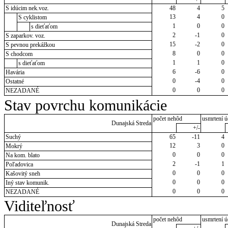
S idúcim nek.voz.
48
4
5
13
4
0
S cyklistom
1
0
0
s dieťaťom
2
-1
0
S zaparkov. voz.
15
-2
0
S pevnou prekážkou
8
0
0
S chodcom
1
1
0
s dieťaťom
6
-6
0
Havária
0
-4
0
Ostatné
0
0
0
NEZADANÉ
Stav povrchu komunikácie
počet nehôd
usmrtení ú
Dunajská Streda
+/-
Suchý
65
-11
4
12
3
0
Mokrý
0
0
0
Na kom. blato
2
-1
1
Poľadovica
0
0
0
Kašovitý sneh
0
0
0
Iný stav komunik.
0
0
0
NEZADANÉ
Viditeľnosť
počet nehôd
usmrtení ú
Dunajská Streda