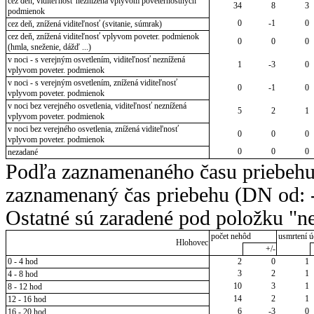
cez deň, viditeľnosť neznížená vplyvom poveternostných
34
8
3
podmienok
0
-1
0
cez deň, znížená viditeľnosť (svitanie, súmrak)
cez deň, znížená viditeľnosť vplyvom poveter. podmienok
0
0
0
(hmla, sneženie, dážď ...)
v noci - s verejným osvetlením, viditeľnosť neznížená
1
-3
0
vplyvom poveter. podmienok
v noci - s verejným osvetlením, znížená viditeľnosť
0
-1
0
vplyvom poveter. podmienok
v noci bez verejného osvetlenia, viditeľnosť neznížená
5
2
1
vplyvom poveter. podmienok
v noci bez verejného osvetlenia, znížená viditeľnosť
0
0
0
vplyvom poveter. podmienok
0
0
0
nezadané
Podľa zaznamenaného času priebehu
zaznamenaný čas priebehu (DN od: -
Ostatné sú zaradené pod položku "ne
počet nehôd
usmrtení ú
Hlohovec
+/-
0 - 4 hod
2
0
1
3
2
1
4 - 8 hod
10
3
1
8 - 12 hod
14
2
1
12 - 16 hod
6
-3
0
16 - 20 hod