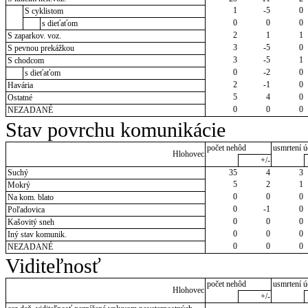
1
-5
0
S cyklistom
0
0
0
s dieťaťom
2
1
1
S zaparkov. voz.
3
-5
0
S pevnou prekážkou
3
-5
1
S chodcom
0
-2
0
s dieťaťom
2
-1
0
Havária
5
4
0
Ostatné
0
0
0
NEZADANÉ
Stav povrchu komunikácie
počet nehôd
usmrtení ú
Hlohovec
+/-
Suchý
35
4
3
5
2
1
Mokrý
0
0
0
Na kom. blato
0
-1
0
Poľadovica
0
0
0
Kašovitý sneh
0
0
0
Iný stav komunik.
0
0
0
NEZADANÉ
Viditeľnosť
počet nehôd
usmrtení ú
Hlohovec
+/-