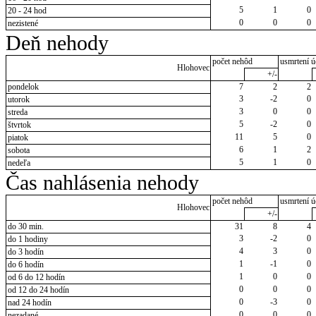
5
1
0
20 - 24 hod
0
0
0
nezistené
Deň nehody
počet nehôd
usmrtení ú
Hlohovec
+/-
pondelok
7
2
2
3
-2
0
utorok
3
0
0
streda
5
-2
0
štvrtok
11
5
0
piatok
6
1
2
sobota
5
1
0
nedeľa
Čas nahlásenia nehody
počet nehôd
usmrtení ú
Hlohovec
+/-
do 30 min.
31
8
4
3
-2
0
do 1 hodiny
4
3
0
do 3 hodín
1
-1
0
do 6 hodín
1
0
0
od 6 do 12 hodín
0
0
0
od 12 do 24 hodín
0
-3
0
nad 24 hodín
0
0
0
nezadané