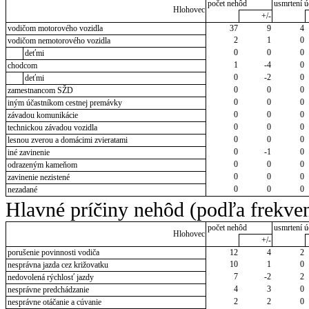
počet nehôd
usmrtení ú
Hlohovec
+/-
vodičom motorového vozidla
37
9
4
2
1
0
vodičom nemotorového vozidla
0
0
0
deťmi
1
-4
0
chodcom
0
-2
0
deťmi
0
0
0
zamestnancom SŽD
0
0
0
iným účastníkom cestnej premávky
0
0
0
závadou komunikácie
0
0
0
technickou závadou vozidla
0
0
0
lesnou zverou a domácimi zvieratami
0
-1
0
iné zavinenie
0
0
0
odrazeným kameňom
0
0
0
zavinenie nezistené
0
0
0
nezadané
Hlavné príčiny nehôd (podľa frekven
počet nehôd
usmrtení ú
Hlohovec
+/-
porušenie povinnosti vodiča
12
4
2
10
1
0
nesprávna jazda cez križovatku
7
-2
2
nedovolená rýchlosť jazdy
4
3
0
nesprávne predchádzanie
2
2
0
nesprávne otáčanie a cúvanie