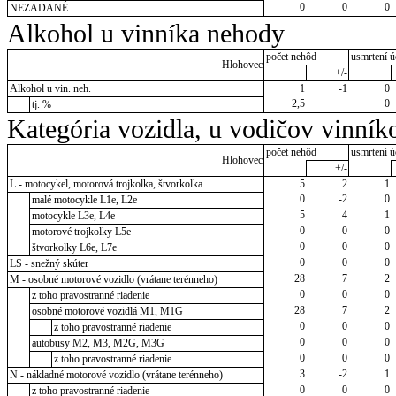
0
0
0
NEZADANÉ
Alkohol u vinníka nehody
počet nehôd
usmrtení ú
Hlohovec
+/-
Alkohol u vin. neh.
1
-1
0
2,5
0
tj. %
Kategória vozidla, u vodičov vinník
počet nehôd
usmrtení ú
Hlohovec
+/-
L - motocykel, motorová trojkolka, štvorkolka
5
2
1
0
-2
0
malé motocykle L1e, L2e
5
4
1
motocykle L3e, L4e
0
0
0
motorové trojkolky L5e
0
0
0
štvorkolky L6e, L7e
0
0
0
LS - snežný skúter
28
7
2
M - osobné motorové vozidlo (vrátane terénneho)
0
0
0
z toho pravostranné riadenie
28
7
2
osobné motorové vozidlá M1, M1G
0
0
0
z toho pravostranné riadenie
0
0
0
autobusy M2, M3, M2G, M3G
0
0
0
z toho pravostranné riadenie
3
-2
1
N - nákladné motorové vozidlo (vrátane terénneho)
0
0
0
z toho pravostranné riadenie