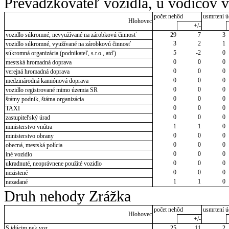
Prevádzkovateľ vozidla, u vodičov 
počet nehôd
usmrtení ú
Hlohovec
+/-
vozidlo súkromné, nevyužívané na zárobkovú činnosť
29
7
3
3
2
1
vozidlo súkromné, využívané na zárobkovú činnosť
5
-2
0
súkromná organizácia (podnikateľ, s.r.o., atď)
0
0
0
mestská hromadná doprava
0
0
0
verejná hromadná doprava
0
0
0
medzinárodná kamiónová doprava
0
0
0
vozidlo registrované mimo územia SR
0
0
0
štátny podnik, štátna organizácia
0
0
0
TAXI
0
0
0
zastupiteľský úrad
1
1
0
ministerstvo vnútra
0
0
0
ministerstvo obrany
0
0
0
obecná, mestská polícia
0
0
0
iné vozidlo
0
0
0
ukradnuté, neoprávnene použité vozidlo
0
0
0
nezistené
1
1
0
nezadané
Druh nehody Zrážka
počet nehôd
usmrtení ú
Hlohovec
+/-
S idúcim nek.voz.
25
11
2