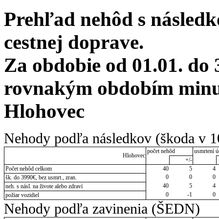
Prehľad nehôd s následko
cestnej doprave.
Za obdobie od 01.01. do 
rovnakým obdobím minul
Hlohovec
Nehody podľa následkov (škoda v 1
počet nehôd
usmrtení ú
Hlohovec
+/-
Počet nehôd celkom
40
5
4
0
0
0
šk. do 3990€, bez usmrt., zran.
40
5
4
neh. s násl. na živote alebo zdraví
0
-1
0
požiar vozidiel
Nehody podľa zavinenia (ŠEDN)