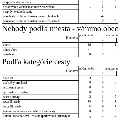
1
1
0
nesprávne obchádzanie
1
1
0
nedodržanie vzdialenosti medzi vozidlami
1
1
0
nesprávne odbočovanie
1
-4
0
porušenie osobitných ustanovení o chodcoch
1
0
0
porušenie osobitných ustanovení o cyklistoch
Nehody podľa miesta - v/mimo obec
počet nehôd
usmrtení ú
Hlohovec
+/-
v obci
19
-2
1
21
7
3
mimo obec
0
0
0
nezadané
Podľa kategórie cesty
počet nehôd
usmrtení ú
Hlohovec
+/-
diaľnica
3
1
2
0
0
0
diaľničný privádzač
0
0
0
rýchlostná cesta
0
0
0
rýchlostný privádzač
2
-1
0
cesta I. triedy
16
1
1
cesta II. triedy
6
4
1
cesta III. triedy
0
0
0
komunikácia účelová - poľné a lesné cesty
komunikácia účelová - ostatné (parkoviská, príjazdy k
2
2
0