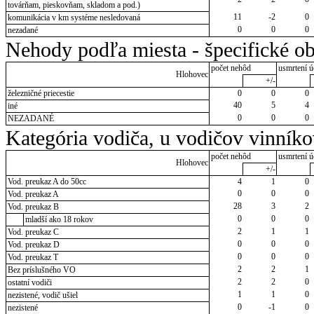
továrňam, pieskovňam, skladom a pod.)
11
-2
0
komunikácia v km systéme nesledovaná
0
0
0
nezadané
Nehody podľa miesta - špecifické ob
počet nehôd
usmrtení ú
Hlohovec
+/-
železničné priecestie
0
0
0
40
5
4
iné
0
0
0
NEZADANÉ
Kategória vodiča, u vodičov vinník
počet nehôd
usmrtení ú
Hlohovec
+/-
Vod. preukaz A do 50cc
4
1
0
0
0
0
Vod. preukaz A
28
3
2
Vod. preukaz B
0
0
0
mladší ako 18 rokov
2
1
1
Vod. preukaz C
0
0
0
Vod. preukaz D
0
0
0
Vod. preukaz T
2
2
1
Bez príslušného VO
2
2
0
ostatní vodiči
1
1
0
nezistené, vodič ušiel
0
-1
0
nezistené