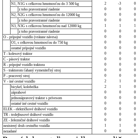
2
-3
0
N1, N1G s celkovou hmotnosťou do 3 500 kg
0
0
0
z toho pravostranné riadenie
0
0
0
N2, N2G s celkovou hmotnosťou do 12000 kg
0
0
0
z toho pravostranné riadenie
1
1
1
N3, N3G s celkovou hmotnosťou nad 12000 kg
0
0
0
z toho pravostranné riadenie
0
0
0
O - prípojné vozidlo (vrátane návesa)
0
0
0
O1, s celkovou hmotnosťou do 750 kg
0
0
0
ostatné prípojné vozidlo
0
0
0
T - kolesový traktor
0
0
0
C - pásový traktor
0
0
0
R - prípojné vozidlo traktora
0
0
0
S - traktorom ťahaný vymeniteľný stroj
0
0
0
P - pracovný stroj
2
1
0
V - iné cestné vozidlo
2
1
0
bicykel, kolobežka
0
0
0
záprahové
0
0
0
jednonápravový traktor s prívesom
0
0
0
ostatné iné cestné vozidlo
0
0
0
ELEK - električkové dráhové vozidlo
0
0
0
TR - trolejbusové dráhové vozidlo
0
0
0
ZE - železničné dráhové vozidlo
1
1
0
nezistený druh cestného vozidla
0
0
0
nezadané