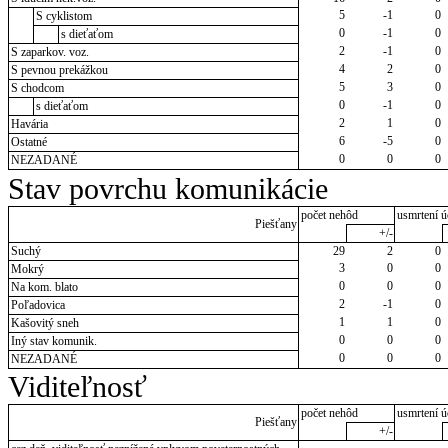
5
-1
0
S cyklistom
0
-1
0
s dieťaťom
2
-1
0
S zaparkov. voz.
4
2
0
S pevnou prekážkou
5
3
0
S chodcom
0
-1
0
s dieťaťom
2
1
0
Havária
6
-5
0
Ostatné
0
0
0
NEZADANÉ
Stav povrchu komunikácie
počet nehôd
usmrtení ú
Piešťany
+/-
Suchý
29
2
0
3
0
0
Mokrý
0
0
0
Na kom. blato
2
-1
0
Poľadovica
1
1
0
Kašovitý sneh
0
0
0
Iný stav komunik.
0
0
0
NEZADANÉ
Viditeľnosť
počet nehôd
usmrtení ú
Piešťany
+/-