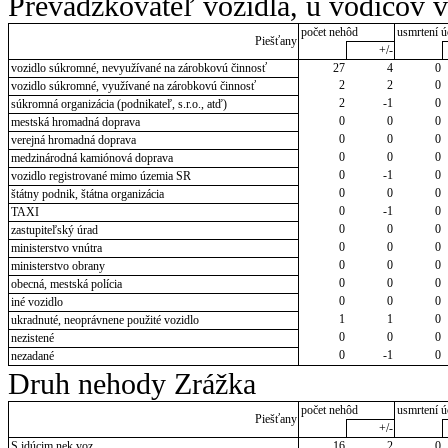
Prevádzkovateľ vozidla, u vodičov 
počet nehôd
usmrtení ú
Piešťany
+/-
vozidlo súkromné, nevyužívané na zárobkovú činnosť
27
4
0
2
2
0
vozidlo súkromné, využívané na zárobkovú činnosť
2
-1
0
súkromná organizácia (podnikateľ, s.r.o., atď)
0
0
0
mestská hromadná doprava
0
0
0
verejná hromadná doprava
0
0
0
medzinárodná kamiónová doprava
0
-1
0
vozidlo registrované mimo územia SR
0
0
0
štátny podnik, štátna organizácia
0
-1
0
TAXI
0
0
0
zastupiteľský úrad
0
0
0
ministerstvo vnútra
0
0
0
ministerstvo obrany
0
0
0
obecná, mestská polícia
0
0
0
iné vozidlo
1
1
0
ukradnuté, neoprávnene použité vozidlo
0
0
0
nezistené
0
-1
0
nezadané
Druh nehody Zrážka
počet nehôd
usmrtení ú
Piešťany
+/-
S idúcim nek.voz.
16
2
0