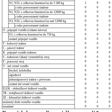
2
0
0
N1, N1G s celkovou hmotnosťou do 3 500 kg
0
0
0
z toho pravostranné riadenie
0
0
0
N2, N2G s celkovou hmotnosťou do 12000 kg
0
0
0
z toho pravostranné riadenie
0
0
0
N3, N3G s celkovou hmotnosťou nad 12000 kg
0
0
0
z toho pravostranné riadenie
0
0
0
O - prípojné vozidlo (vrátane návesa)
0
0
0
O1, s celkovou hmotnosťou do 750 kg
0
0
0
ostatné prípojné vozidlo
0
0
0
T - kolesový traktor
0
0
0
C - pásový traktor
0
0
0
R - prípojné vozidlo traktora
0
0
0
S - traktorom ťahaný vymeniteľný stroj
0
0
0
P - pracovný stroj
6
0
0
V - iné cestné vozidlo
6
0
0
bicykel, kolobežka
0
0
0
záprahové
0
0
0
jednonápravový traktor s prívesom
0
0
0
ostatné iné cestné vozidlo
0
0
0
ELEK - električkové dráhové vozidlo
0
0
0
TR - trolejbusové dráhové vozidlo
0
0
0
ZE - železničné dráhové vozidlo
0
-1
0
nezistený druh cestného vozidla
0
0
0
nezadané