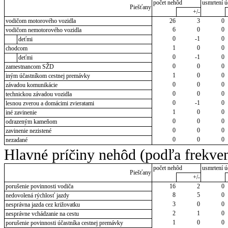
počet nehôd
usmrtení ú
Piešťany
+/-
vodičom motorového vozidla
26
3
0
6
0
0
vodičom nemotorového vozidla
0
-1
0
deťmi
1
0
0
chodcom
0
-1
0
deťmi
0
0
0
zamestnancom SŽD
1
0
0
iným účastníkom cestnej premávky
0
0
0
závadou komunikácie
0
0
0
technickou závadou vozidla
0
-1
0
lesnou zverou a domácimi zvieratami
1
0
0
iné zavinenie
0
0
0
odrazeným kameňom
0
0
0
zavinenie nezistené
0
0
0
nezadané
Hlavné príčiny nehôd (podľa frekven
počet nehôd
usmrtení ú
Piešťany
+/-
porušenie povinnosti vodiča
16
2
0
8
5
0
nedovolená rýchlosť jazdy
3
0
0
nesprávna jazda cez križovatku
2
1
0
nesprávne vchádzanie na cestu
1
0
0
porušenie povinnosti účastníka cestnej premávky