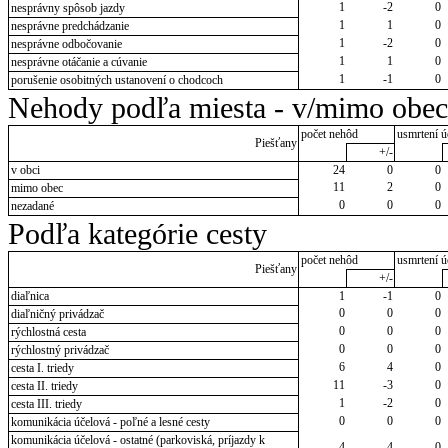
1
-2
0
nesprávny spôsob jazdy
1
1
0
nesprávne predchádzanie
1
-2
0
nesprávne odbočovanie
1
1
0
nesprávne otáčanie a cúvanie
1
-1
0
porušenie osobitných ustanovení o chodcoch
Nehody podľa miesta - v/mimo obec
počet nehôd
usmrtení ú
Piešťany
+/-
v obci
24
0
0
11
2
0
mimo obec
0
0
0
nezadané
Podľa kategórie cesty
počet nehôd
usmrtení ú
Piešťany
+/-
diaľnica
1
-1
0
0
0
0
diaľničný privádzač
0
0
0
rýchlostná cesta
0
0
0
rýchlostný privádzač
6
4
0
cesta I. triedy
11
-3
0
cesta II. triedy
1
-2
0
cesta III. triedy
0
0
0
komunikácia účelová - poľné a lesné cesty
komunikácia účelová - ostatné (parkoviská, príjazdy k
4
4
0