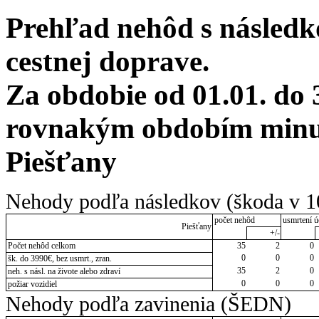
Prehľad nehôd s následko
cestnej doprave.
Za obdobie od 01.01. do 
rovnakým obdobím minul
Piešťany
Nehody podľa následkov (škoda v 1
počet nehôd
usmrtení ú
Piešťany
+/-
Počet nehôd celkom
35
2
0
0
0
0
šk. do 3990€, bez usmrt., zran.
35
2
0
neh. s násl. na živote alebo zdraví
0
0
0
požiar vozidiel
Nehody podľa zavinenia (ŠEDN)