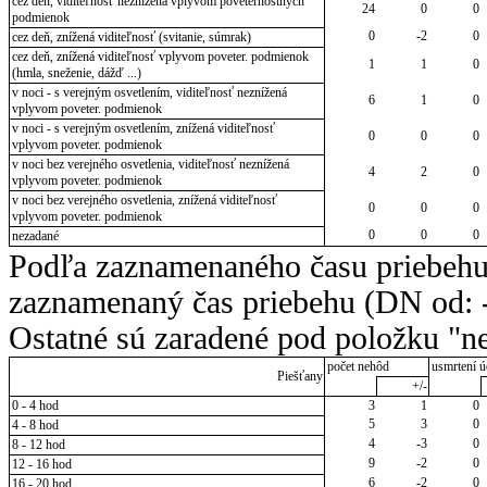
cez deň, viditeľnosť neznížená vplyvom poveternostných
24
0
0
podmienok
0
-2
0
cez deň, znížená viditeľnosť (svitanie, súmrak)
cez deň, znížená viditeľnosť vplyvom poveter. podmienok
1
1
0
(hmla, sneženie, dážď ...)
v noci - s verejným osvetlením, viditeľnosť neznížená
6
1
0
vplyvom poveter. podmienok
v noci - s verejným osvetlením, znížená viditeľnosť
0
0
0
vplyvom poveter. podmienok
v noci bez verejného osvetlenia, viditeľnosť neznížená
4
2
0
vplyvom poveter. podmienok
v noci bez verejného osvetlenia, znížená viditeľnosť
0
0
0
vplyvom poveter. podmienok
0
0
0
nezadané
Podľa zaznamenaného času priebehu
zaznamenaný čas priebehu (DN od: -
Ostatné sú zaradené pod položku "ne
počet nehôd
usmrtení ú
Piešťany
+/-
0 - 4 hod
3
1
0
5
3
0
4 - 8 hod
4
-3
0
8 - 12 hod
9
-2
0
12 - 16 hod
6
-2
0
16 - 20 hod