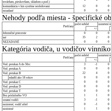
továrňam, pieskovňam, skladom a pod.)
12
0
0
komunikácia v km systéme nesledovaná
0
0
0
nezadané
Nehody podľa miesta - špecifické ob
počet nehôd
usmrtení ú
Piešťany
+/-
železničné priecestie
0
0
0
35
2
0
iné
0
0
0
NEZADANÉ
Kategória vodiča, u vodičov vinník
počet nehôd
usmrtení ú
Piešťany
+/-
Vod. preukaz A do 50cc
3
-1
0
0
0
0
Vod. preukaz A
22
4
0
Vod. preukaz B
0
0
0
mladší ako 18 rokov
0
0
0
Vod. preukaz C
0
0
0
Vod. preukaz D
0
0
0
Vod. preukaz T
1
1
0
Bez príslušného VO
3
-1
0
ostatní vodiči
0
-1
0
nezistené, vodič ušiel
1
1
0
nezistené