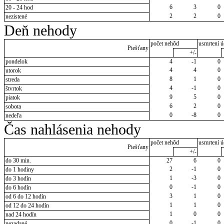
6
3
0
20 - 24 hod
2
2
0
nezistené
Deň nehody
počet nehôd
usmrtení ú
Piešťany
+/-
pondelok
4
-1
0
4
4
0
utorok
8
1
0
streda
4
-1
0
štvrtok
9
5
0
piatok
6
2
0
sobota
0
-8
0
nedeľa
Čas nahlásenia nehody
počet nehôd
usmrtení ú
Piešťany
+/-
do 30 min.
27
6
0
2
-1
0
do 1 hodiny
1
-3
0
do 3 hodín
0
-1
0
do 6 hodín
3
1
0
od 6 do 12 hodín
1
1
0
od 12 do 24 hodín
1
0
0
nad 24 hodín
0
-1
0
nezadané