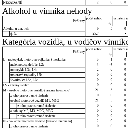
2
0
0
NEZADANÉ
Alkohol u vinníka nehody
počet nehôd
usmrtení ú
Piešťany
+/-
Alkohol u vin. neh.
9
5
0
25,7
•
tj. %
Kategória vozidla, u vodičov vinník
počet nehôd
usmrtení ú
Piešťany
+/-
L - motocykel, motorová trojkolka, štvorkolka
3
-1
0
1
-1
0
malé motocykle L1e, L2e
2
0
0
motocykle L3e, L4e
0
0
0
motorové trojkolky L5e
0
0
0
štvorkolky L6e, L7e
0
0
0
LS - snežný skúter
21
5
0
M - osobné motorové vozidlo (vrátane terénneho)
0
0
0
z toho pravostranné riadenie
21
5
0
osobné motorové vozidlá M1, M1G
0
0
0
z toho pravostranné riadenie
0
0
0
autobusy M2, M3, M2G, M3G
0
0
0
z toho pravostranné riadenie
2
0
0
N - nákladné motorové vozidlo (vrátane terénneho)
0
0
0
z toho pravostranné riadenie