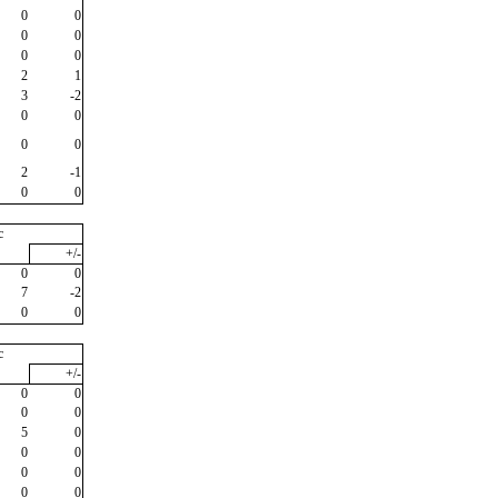
0
0
0
0
0
0
2
1
3
-2
0
0
0
0
2
-1
0
0
c
+/-
0
0
7
-2
0
0
c
+/-
0
0
0
0
5
0
0
0
0
0
0
0