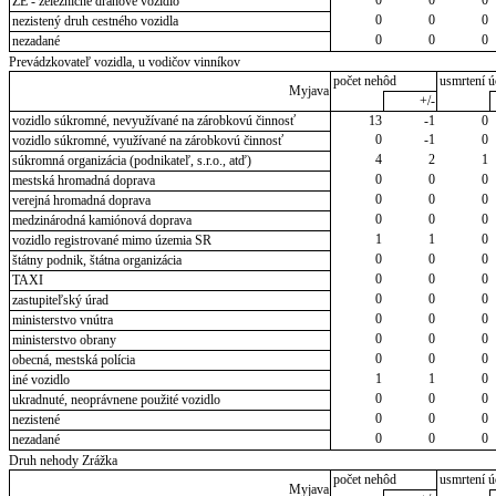
ZE - železničné dráhové vozidlo
0
0
0
nezistený druh cestného vozidla
0
0
0
nezadané
Prevádzkovateľ vozidla, u vodičov vinníkov
počet nehôd
usmrtení ú
Myjava
+/-
vozidlo súkromné, nevyužívané na zárobkovú činnosť
13
-1
0
0
-1
0
vozidlo súkromné, využívané na zárobkovú činnosť
4
2
1
súkromná organizácia (podnikateľ, s.r.o., atď)
0
0
0
mestská hromadná doprava
0
0
0
verejná hromadná doprava
0
0
0
medzinárodná kamiónová doprava
1
1
0
vozidlo registrované mimo územia SR
0
0
0
štátny podnik, štátna organizácia
0
0
0
TAXI
0
0
0
zastupiteľský úrad
0
0
0
ministerstvo vnútra
0
0
0
ministerstvo obrany
0
0
0
obecná, mestská polícia
1
1
0
iné vozidlo
0
0
0
ukradnuté, neoprávnene použité vozidlo
0
0
0
nezistené
0
0
0
nezadané
Druh nehody Zrážka
počet nehôd
usmrtení ú
Myjava