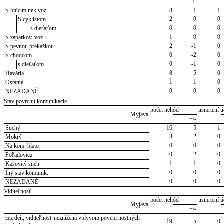
+/-
S idúcim nek.voz.
8
-1
1
2
0
0
S cyklistom
0
0
0
s dieťaťom
1
0
0
S zaparkov. voz.
2
-1
0
S pevnou prekážkou
0
-2
0
S chodcom
0
-1
0
s dieťaťom
8
5
0
Havária
1
1
0
Ostatné
0
0
0
NEZADANÉ
Stav povrchu komunikácie
počet nehôd
usmrtení ú
Myjava
+/-
Suchý
16
5
1
3
-2
0
Mokrý
0
0
0
Na kom. blato
0
-2
0
Poľadovica
1
1
0
Kašovitý sneh
0
0
0
Iný stav komunik.
0
0
0
NEZADANÉ
Viditeľnosť
počet nehôd
usmrtení ú
Myjava
+/-
cez deň, viditeľnosť neznížená vplyvom poveternostných
19
5
0