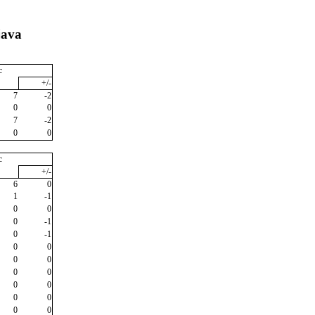
java
c
+/-
7
-2
0
0
7
-2
0
0
c
+/-
6
0
1
-1
0
0
0
-1
0
-1
0
0
0
0
0
0
0
0
0
0
0
0