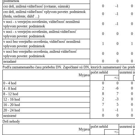
podmienok
0
-1
0
cez deň, znížená viditeľnosť (svitanie, súmrak)
cez deň, znížená viditeľnosť vplyvom poveter. podmienok
0
-1
0
(hmla, sneženie, dážď ...)
v noci - s verejným osvetlením, viditeľnosť neznížená
0
-1
0
vplyvom poveter. podmienok
v noci - s verejným osvetlením, znížená viditeľnosť
0
0
0
vplyvom poveter. podmienok
v noci bez verejného osvetlenia, viditeľnosť neznížená
1
0
1
vplyvom poveter. podmienok
v noci bez verejného osvetlenia, znížená viditeľnosť
0
0
0
vplyvom poveter. podmienok
0
0
0
nezadané
Podľa zaznamenaného času priebehu DN. Započítané sú DN, ktorých zaznamenaný čas priebeh
počet nehôd
usmrtení ú
Myjava
+/-
0 - 4 hod
0
0
0
2
-6
0
4 - 8 hod
8
7
0
8 - 12 hod
2
-3
0
12 - 16 hod
7
5
0
16 - 20 hod
1
-1
1
20 - 24 hod
0
0
0
nezistené
Deň nehody
počet nehôd
usmrtení ú
Myjava
+/-