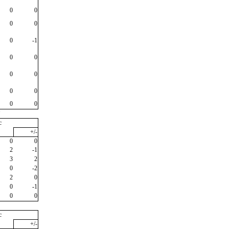
0
0
0
0
0
-1
0
0
0
0
0
0
0
0
"
c
+/-
0
0
2
-1
3
2
0
-2
2
0
0
-1
0
0
c
+/-