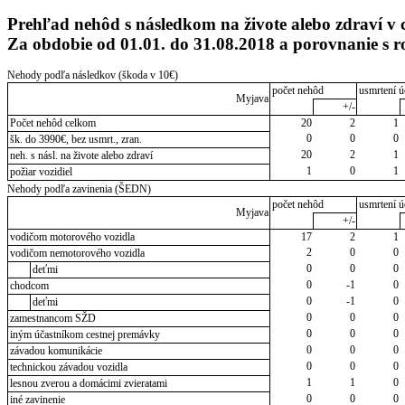
Prehľad nehôd s následkom na živote alebo zdraví v 
Za obdobie od 01.01. do 31.08.2018 a porovnanie 
Nehody podľa následkov (škoda v 10€)
počet nehôd
usmrtení ú
Myjava
+/-
Počet nehôd celkom
20
2
1
0
0
0
šk. do 3990€, bez usmrt., zran.
20
2
1
neh. s násl. na živote alebo zdraví
1
0
1
požiar vozidiel
Nehody podľa zavinenia (ŠEDN)
počet nehôd
usmrtení ú
Myjava
+/-
vodičom motorového vozidla
17
2
1
2
0
0
vodičom nemotorového vozidla
0
0
0
deťmi
0
-1
0
chodcom
0
-1
0
deťmi
0
0
0
zamestnancom SŽD
0
0
0
iným účastníkom cestnej premávky
0
0
0
závadou komunikácie
0
0
0
technickou závadou vozidla
1
1
0
lesnou zverou a domácimi zvieratami
0
0
0
iné zavinenie