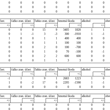
0
0
0
0
0
0
0
0
0
0
0
0
0
0
0
0
0
0
0
0
0
0
0
0
0
0
0
čast.
ťažko zran. účast.
ľahko zran. účast.
hmotná škoda
alkohol
obe
+/-
+/-
+/-
+/-
+/-
0
0
0
15
9
3405
1820
1
1
0
1
-1
3
-3
300
-1910
1
-1
1
0
0
1
1
400
400
0
0
0
0
0
1
1
100
100
0
0
0
0
0
2
0
100
-700
0
0
0
0
0
1
0
70
-100
0
-1
0
0
0
2
2
600
600
0
0
0
0
0
1
1
3
3
0
0
čast.
ťažko zran. účast.
ľahko zran. účast.
hmotná škoda
alkohol
obe
+/-
+/-
+/-
+/-
+/-
-1
1
1
9
1
2683
1223
1
0
1
0
-2
17
6
2295
-1590
1
-1
0
0
0
0
0
0
0
0
0
čast.
ťažko zran. účast.
ľahko zran. účast.
hmotná škoda
alkohol
obe
+/-
+/-
+/-
+/-
+/-
0
0
0
0
0
0
0
0
0
0
0
0
0
0
0
0
0
0