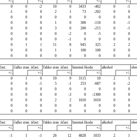
+/-
+/-
+/-
+/-
+/-
0
0
-2
10
0
3433
-462
0
-1
-1
0
0
2
1
73
-202
0
0
0
0
0
0
0
0
0
0
0
0
0
0
1
0
300
-110
0
-1
0
0
0
3
0
200
-215
0
-1
0
0
0
0
-2
0
-5
0
0
0
0
0
0
-1
0
0
0
0
0
1
1
11
8
945
325
2
2
0
0
0
1
1
100
100
0
0
0
0
0
0
0
0
0
0
0
čast.
ťažko zran. účast.
ľahko zran. účast.
hmotná škoda
alkohol
obe
+/-
+/-
+/-
+/-
+/-
0
1
0
19
9
3115
10
2
1
0
0
-1
5
-1
253
-687
0
-2
0
0
0
0
0
0
0
0
0
0
0
0
0
-3
0
-1300
0
0
0
0
0
2
2
1610
1610
0
0
0
0
0
0
0
0
0
0
0
0
0
0
0
0
0
0
0
0
čast.
ťažko zran. účast.
ľahko zran. účast.
hmotná škoda
alkohol
obe
+/-
+/-
+/-
+/-
+/-
-1
1
-1
26
12
4828
1033
2
1