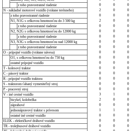
0
0
0
z toho pravostranné riadenie
2
0
0
N - nákladné motorové vozidlo (vrátane terénneho)
0
0
0
z toho pravostranné riadenie
2
0
0
N1, N1G s celkovou hmotnosťou do 3 500 kg
0
0
0
z toho pravostranné riadenie
0
0
0
N2, N2G s celkovou hmotnosťou do 12000 kg
0
0
0
z toho pravostranné riadenie
0
0
0
N3, N3G s celkovou hmotnosťou nad 12000 kg
0
0
0
z toho pravostranné riadenie
0
0
0
O - prípojné vozidlo (vrátane návesa)
0
0
0
O1, s celkovou hmotnosťou do 750 kg
0
0
0
ostatné prípojné vozidlo
0
0
0
T - kolesový traktor
0
0
0
C - pásový traktor
0
0
0
R - prípojné vozidlo traktora
0
0
0
S - traktorom ťahaný vymeniteľný stroj
0
0
0
P - pracovný stroj
3
1
0
V - iné cestné vozidlo
2
0
0
bicykel, kolobežka
0
0
0
záprahové
1
1
0
jednonápravový traktor s prívesom
0
0
0
ostatné iné cestné vozidlo
0
0
0
ELEK - električkové dráhové vozidlo
0
0
0
TR - trolejbusové dráhové vozidlo
0
0
0