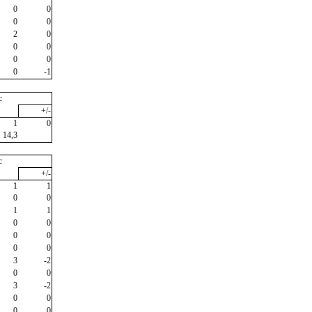
0
0
0
0
2
0
0
0
0
0
0
-1
c
+/-
1
0
14,3
c
+/-
1
1
0
0
1
1
0
0
0
0
0
0
3
-2
0
0
3
-2
0
0
0
0