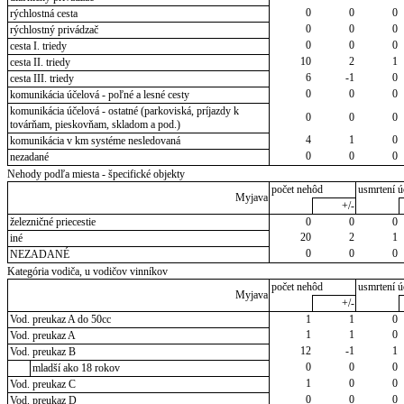
0
0
0
rýchlostná cesta
0
0
0
rýchlostný privádzač
0
0
0
cesta I. triedy
10
2
1
cesta II. triedy
6
-1
0
cesta III. triedy
0
0
0
komunikácia účelová - poľné a lesné cesty
komunikácia účelová - ostatné (parkoviská, príjazdy k
0
0
0
továrňam, pieskovňam, skladom a pod.)
4
1
0
komunikácia v km systéme nesledovaná
0
0
0
nezadané
Nehody podľa miesta - špecifické objekty
počet nehôd
usmrtení ú
Myjava
+/-
železničné priecestie
0
0
0
20
2
1
iné
0
0
0
NEZADANÉ
Kategória vodiča, u vodičov vinníkov
počet nehôd
usmrtení ú
Myjava
+/-
Vod. preukaz A do 50cc
1
1
0
1
1
0
Vod. preukaz A
12
-1
1
Vod. preukaz B
0
0
0
mladší ako 18 rokov
1
0
0
Vod. preukaz C
0
0
0
Vod. preukaz D