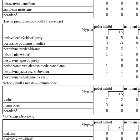
0
0
0
odrazeným kameňom
0
0
0
zavinenie nezistené
0
0
0
nezadané
Hlavné príčiny nehôd (podľa frekvencie)
počet nehôd
usmrtení ú
Myjava
+/-
nedovolená rýchlosť jazdy
10
5
0
3
-3
0
porušenie povinnosti vodiča
2
2
1
nesprávne predchádzanie
1
1
0
pôsobenie zvierať
1
0
0
nesprávny spôsob jazdy
1
0
0
nedodržanie vzdialenosti medzi vozidlami
1
1
0
nesprávna jazda cez križovatku
1
1
0
nesprávne vchádzanie na cestu
Nehody podľa miesta - v/mimo obec
počet nehôd
usmrtení ú
Myjava
+/-
v obci
7
-2
0
13
4
1
mimo obec
0
0
0
nezadané
Podľa kategórie cesty
počet nehôd
usmrtení ú
Myjava
+/-
diaľnica
0
0
0
0
0
0
diaľničný privádzač