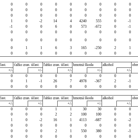
0
0
0
0
0
0
0
0
0
0
0
0
0
0
0
0
0
0
0
0
0
0
0
0
0
0
0
1
0
-2
14
4
4240
555
0
-1
-1
0
0
6
0
573
-672
0
-1
0
0
0
0
0
0
0
0
0
0
0
0
0
0
0
0
0
0
0
1
1
6
3
165
-250
2
1
0
0
0
0
0
0
0
0
0
čast.
ťažko zran. účast.
ľahko zran. účast.
hmotná škoda
alkohol
obe
+/-
+/-
+/-
+/-
+/-
0
0
0
0
0
0
0
0
0
0
1
-1
26
7
4978
-367
2
-1
0
0
0
0
0
0
0
0
0
čast.
ťažko zran. účast.
ľahko zran. účast.
hmotná škoda
alkohol
obe
+/-
+/-
+/-
+/-
+/-
0
0
0
1
1
30
30
0
0
0
0
0
2
2
100
100
0
0
1
0
-2
16
1
4113
-687
0
-2
0
0
0
0
0
0
0
0
0
0
0
0
2
1
550
380
0
-1
0
0
0
0
0
0
0
0
0