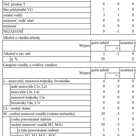
0
0
0
Vod. preukaz T
1
1
0
Bez príslušného VO
3
1
0
ostatní vodiči
0
0
0
nezistené, vodič ušiel
0
0
0
nezistené
0
-1
0
NEZADANÉ
Alkohol u vinníka nehody
počet nehôd
usmrtení ú
Myjava
+/-
Alkohol u vin. neh.
2
-1
0
10
0
tj. %
Kategória vozidla, u vodičov vinníkov
počet nehôd
usmrtení ú
Myjava
+/-
L - motocykel, motorová trojkolka, štvorkolka
4
4
0
0
0
0
malé motocykle L1e, L2e
4
4
0
motocykle L3e, L4e
0
0
0
motorové trojkolky L5e
0
0
0
štvorkolky L6e, L7e
0
0
0
LS - snežný skúter
10
-3
1
M - osobné motorové vozidlo (vrátane terénneho)
1
1
0
z toho pravostranné riadenie
10
-3
1
osobné motorové vozidlá M1, M1G
1
1
0
z toho pravostranné riadenie
0
0
0
autobusy M2, M3, M2G, M3G