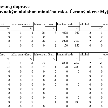
cestnej doprave.
s rovnakým obdobím minulého roka. Územný okres: My
čast.
ťažko zran. účast.
ľahko zran. účast.
hmotná škoda
alkohol
obe
+/-
+/-
+/-
+/-
+/-
0
1
-1
26
7
4978
-367
2
-1
0
0
0
0
0
0
0
0
0
0
1
-1
26
7
4978
-367
2
-1
1
0
0
0
-2
150
-850
0
0
čast.
ťažko zran. účast.
ľahko zran. účast.
hmotná škoda
alkohol
obe
+/-
+/-
+/-
+/-
+/-
1
1
-1
23
6
4808
-262
2
-1
-1
0
0
2
1
70
-205
0
0
0
0
0
0
0
0
0
0
0
0
0
0
0
-1
0
0
0
0
0
0
0
0
-1
0
0
0
0
0
0
0
0
0
0
0
0
0
0
0
0
0
0
0
0
0
0
0
0
0
0
0
0
0
0
0
0
0
0
0
0
0
0
0
0
0
0
0
1
1
100
100
0
0
0
0
0
0
0
0
0
0
0