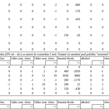
0
0
0
0
-2
0
-800
0
0
0
0
0
0
-1
0
-170
0
0
0
0
0
0
-1
0
-410
0
-1
0
0
0
0
0
0
0
0
0
1
0
0
0
-1
150
-20
0
-1
0
0
0
0
0
0
0
0
0
0
0
0
0
0
0
0
0
0
u (DN od: - do:) sa zmestí do rozmedzia 1 hod. Ostatné sú zaradené pod položku "nezistené
čast.
ťažko zran. účast.
ľahko zran. účast.
hmotná škoda
alkohol
obe
+/-
+/-
+/-
+/-
+/-
0
0
0
0
0
0
0
0
0
0
0
-1
2
-9
400
-2650
0
-1
0
0
0
11
10
3930
3860
0
0
0
0
-1
3
-1
200
-1170
0
0
-1
1
1
10
9
298
23
2
2
1
0
0
0
-2
150
-430
0
-2
0
0
0
0
0
0
0
0
0
čast.
ťažko zran. účast.
ľahko zran. účast.
hmotná škoda
alkohol
obe
+/-
+/-
+/-
+/-
+/-