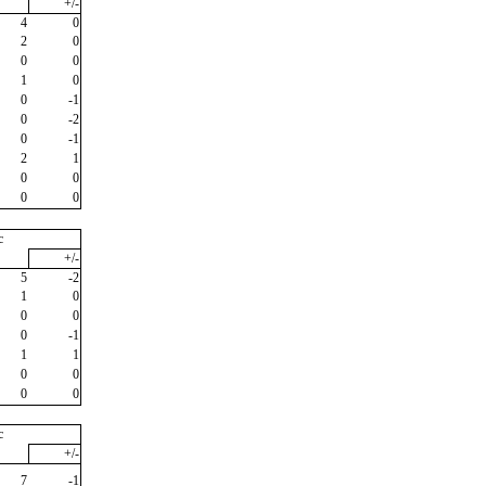
+/-
4
0
2
0
0
0
1
0
0
-1
0
-2
0
-1
2
1
0
0
0
0
c
+/-
5
-2
1
0
0
0
0
-1
1
1
0
0
0
0
c
+/-
7
-1