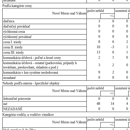
nezadané
Podľa kategórie cesty
počet nehôd
usmrtení ú
Nové Mesto nad Váhom
+/-
diaľnica
3
0
0
0
0
0
diaľničný privádzač
0
0
0
rýchlostná cesta
0
0
0
rýchlostný privádzač
8
6
2
cesta I. triedy
10
-3
1
cesta II. triedy
13
6
1
cesta III. triedy
2
1
0
komunikácia účelová - poľné a lesné cesty
komunikácia účelová - ostatné (parkoviská, príjazdy k
3
2
0
továrňam, pieskovňam, skladom a pod.)
9
2
0
komunikácia v km systéme nesledovaná
0
0
0
nezadané
Nehody podľa miesta - špecifické objekty
počet nehôd
usmrtení ú
Nové Mesto nad Váhom
+/-
železničné priecestie
0
0
0
48
14
4
iné
0
0
0
NEZADANÉ
Kategória vodiča, u vodičov vinníkov
počet nehôd
usmrtení ú
Nové Mesto nad Váhom
+/-