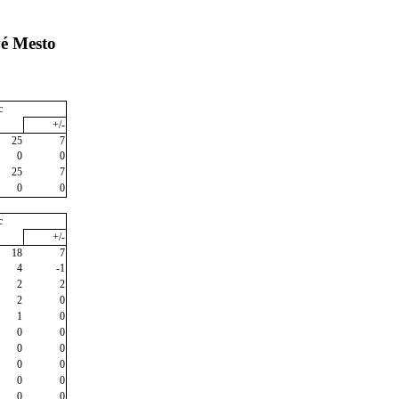
vé Mesto
c
+/-
25
7
0
0
25
7
0
0
c
+/-
18
7
4
-1
2
2
2
0
1
0
0
0
0
0
0
0
0
0
0
0