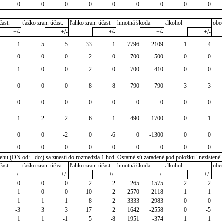
0
0
0
0
0
0
0
0
0
čast.
ťažko zran. účast.
ľahko zran. účast.
hmotná škoda
alkohol
obe
+/-
+/-
+/-
+/-
+/-
-1
5
5
33
1
7796
2109
1
-4
0
0
0
2
0
700
500
0
0
1
0
0
2
0
700
410
0
0
0
0
0
8
8
790
790
3
3
0
0
0
0
0
0
0
0
0
1
2
2
6
-1
490
-1700
0
-1
0
0
-2
0
-6
0
-1300
0
0
0
0
0
0
0
0
0
0
0
u (DN od: - do:) sa zmestí do rozmedzia 1 hod. Ostatné sú zaradené pod položku "nezistené
čast.
ťažko zran. účast.
ľahko zran. účast.
hmotná škoda
alkohol
obe
+/-
+/-
+/-
+/-
+/-
0
0
0
2
-2
265
-1575
2
2
1
0
0
10
2
2570
2118
1
1
1
1
1
8
2
3333
2983
0
0
-3
3
3
17
2
1642
-2558
0
-5
1
1
-1
5
-8
1951
-374
1
1