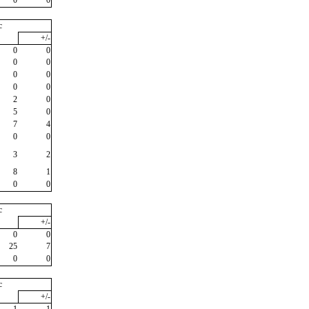
c
+/-
0
0
0
0
0
0
0
0
2
0
5
0
7
4
0
0
3
2
8
1
0
0
c
+/-
0
0
25
7
0
0
c
+/-