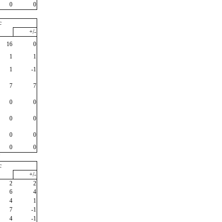
0
0
c
+/-
16
0
1
1
1
-1
7
7
0
0
0
0
0
0
0
0
"
c
+/-
2
2
6
4
4
1
7
-1
4
-1