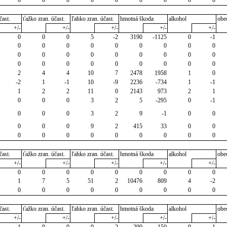
čast.
ťažko zran. účast.
ľahko zran. účast.
hmotná škoda
alkohol
obe
+/-
+/-
+/-
+/-
+/-
0
0
0
5
-2
3190
-1125
0
-1
0
0
0
0
0
0
0
0
0
0
0
0
0
0
0
0
0
0
0
0
0
0
0
0
0
0
0
2
4
4
10
7
2478
1958
1
0
-2
1
-1
10
-9
2236
-734
1
-1
1
2
2
11
0
2143
973
2
1
0
0
0
3
2
5
-295
0
-1
0
0
0
3
2
9
-1
0
0
0
0
0
9
2
415
33
0
0
0
0
0
0
0
0
0
0
0
čast.
ťažko zran. účast.
ľahko zran. účast.
hmotná škoda
alkohol
obe
+/-
+/-
+/-
+/-
+/-
0
0
0
0
0
0
0
0
0
1
7
5
51
2
10476
809
4
-2
0
0
0
0
0
0
0
0
0
čast.
ťažko zran. účast.
ľahko zran. účast.
hmotná škoda
alkohol
obe
+/-
+/-
+/-
+/-
+/-