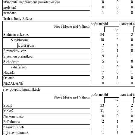
0
0
0
ukradnuté, neoprávnene použité vozidlo
0
0
0
nezistené
1
0
0
nezadané
Druh nehody Zrážka
počet nehôd
usmrtení ú
Nové Mesto nad Váhom
+/-
S idúcim nek.voz.
24
5
2
10
2
0
S cyklistom
2
1
0
s dieťaťom
1
1
0
S zaparkov. voz.
9
1
1
S pevnou prekážkou
5
3
0
S chodcom
1
0
0
s dieťaťom
7
3
1
Havária
2
1
0
Ostatné
0
0
0
NEZADANÉ
Stav povrchu komunikácie
počet nehôd
usmrtení ú
Nové Mesto nad Váhom
+/-
Suchý
33
5
2
11
6
1
Mokrý
0
0
0
Na kom. blato
2
1
0
Poľadovica
1
1
1
Kašovitý sneh
1
1
0
Iný stav komunik.