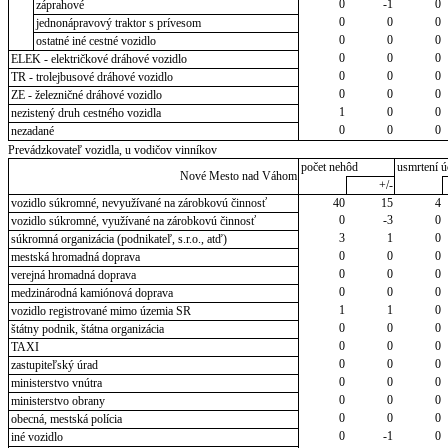
0
-1
0
záprahové
0
0
0
jednonápravový traktor s prívesom
0
0
0
ostatné iné cestné vozidlo
0
0
0
ELEK - električkové dráhové vozidlo
0
0
0
TR - trolejbusové dráhové vozidlo
0
0
0
ZE - železničné dráhové vozidlo
1
0
0
nezistený druh cestného vozidla
0
0
0
nezadané
Prevádzkovateľ vozidla, u vodičov vinníkov
počet nehôd
usmrtení ú
Nové Mesto nad Váhom
+/-
vozidlo súkromné, nevyužívané na zárobkovú činnosť
40
15
4
0
-3
0
vozidlo súkromné, využívané na zárobkovú činnosť
3
1
0
súkromná organizácia (podnikateľ, s.r.o., atď)
0
0
0
mestská hromadná doprava
0
0
0
verejná hromadná doprava
0
0
0
medzinárodná kamiónová doprava
1
1
0
vozidlo registrované mimo územia SR
0
0
0
štátny podnik, štátna organizácia
0
0
0
TAXI
0
0
0
zastupiteľský úrad
0
0
0
ministerstvo vnútra
0
0
0
ministerstvo obrany
0
0
0
obecná, mestská polícia
0
-1
0
iné vozidlo