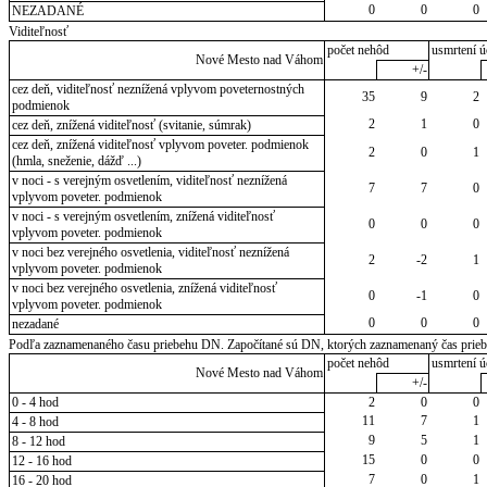
0
0
0
NEZADANÉ
Viditeľnosť
počet nehôd
usmrtení ú
Nové Mesto nad Váhom
+/-
cez deň, viditeľnosť neznížená vplyvom poveternostných
35
9
2
podmienok
2
1
0
cez deň, znížená viditeľnosť (svitanie, súmrak)
cez deň, znížená viditeľnosť vplyvom poveter. podmienok
2
0
1
(hmla, sneženie, dážď ...)
v noci - s verejným osvetlením, viditeľnosť neznížená
7
7
0
vplyvom poveter. podmienok
v noci - s verejným osvetlením, znížená viditeľnosť
0
0
0
vplyvom poveter. podmienok
v noci bez verejného osvetlenia, viditeľnosť neznížená
2
-2
1
vplyvom poveter. podmienok
v noci bez verejného osvetlenia, znížená viditeľnosť
0
-1
0
vplyvom poveter. podmienok
0
0
0
nezadané
Podľa zaznamenaného času priebehu DN. Započítané sú DN, ktorých zaznamenaný čas priebeh
počet nehôd
usmrtení ú
Nové Mesto nad Váhom
+/-
0 - 4 hod
2
0
0
11
7
1
4 - 8 hod
9
5
1
8 - 12 hod
15
0
0
12 - 16 hod
7
0
1
16 - 20 hod