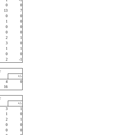
1
-1
0
0
13
7
0
0
1
0
0
0
0
0
2
1
3
0
1
1
0
0
2
-1
c
+/-
4
0
16
c
+/-
3
1
1
0
2
1
0
0
0
0