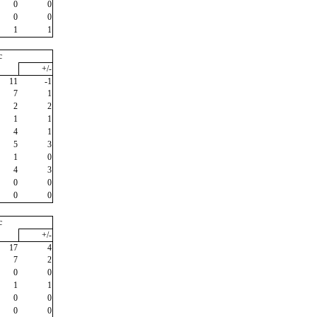
0
0
0
0
1
1
c
+/-
11
-1
7
1
2
2
1
1
4
1
5
3
1
0
4
3
0
0
0
0
c
+/-
17
4
7
2
0
0
1
1
0
0
0
0