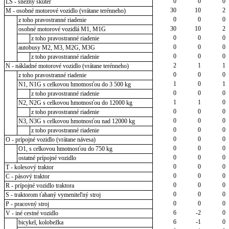
0
0
0
LS - snežný skúter
30
10
2
M - osobné motorové vozidlo (vrátane terénneho)
0
0
0
z toho pravostranné riadenie
30
10
2
osobné motorové vozidlá M1, M1G
0
0
0
z toho pravostranné riadenie
0
0
0
autobusy M2, M3, M2G, M3G
0
0
0
z toho pravostranné riadenie
2
1
1
N - nákladné motorové vozidlo (vrátane terénneho)
0
0
0
z toho pravostranné riadenie
1
0
1
N1, N1G s celkovou hmotnosťou do 3 500 kg
0
0
0
z toho pravostranné riadenie
1
1
0
N2, N2G s celkovou hmotnosťou do 12000 kg
0
0
0
z toho pravostranné riadenie
0
0
0
N3, N3G s celkovou hmotnosťou nad 12000 kg
0
0
0
z toho pravostranné riadenie
0
0
0
O - prípojné vozidlo (vrátane návesa)
0
0
0
O1, s celkovou hmotnosťou do 750 kg
0
0
0
ostatné prípojné vozidlo
0
0
0
T - kolesový traktor
0
0
0
C - pásový traktor
0
0
0
R - prípojné vozidlo traktora
0
0
0
S - traktorom ťahaný vymeniteľný stroj
0
0
0
P - pracovný stroj
6
-2
0
V - iné cestné vozidlo
6
-1
0
bicykel, kolobežka