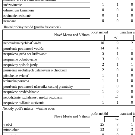
1
1
0
iné zavinenie
0
0
0
odrazeným kameňom
0
-1
0
zavinenie nezistené
0
0
0
nezadané
Hlavné príčiny nehôd (podľa frekvencie)
počet nehôd
usmrtení ú
Nové Mesto nad Váhom
+/-
nedovolená rýchlosť jazdy
16
9
2
14
4
1
porušenie povinnosti vodiča
5
1
0
nesprávna jazda cez križovatku
3
0
0
nesprávne odbočovanie
2
1
1
nesprávny spôsob jazdy
2
0
0
porušenie osobitných ustanovení o chodcoch
1
1
0
pôsobenie zvierať
1
1
0
technická porucha
1
0
0
porušenie povinnosti účastníka cestnej premávky
1
0
0
nesprávne predchádzanie
1
-2
0
nedodržanie vzdialenosti medzi vozidlami
1
1
0
nesprávne otáčanie a cúvanie
Nehody podľa miesta - v/mimo obec
počet nehôd
usmrtení ú
Nové Mesto nad Váhom
+/-
v obci
25
7
1
23
7
3
mimo obec
0
0
0