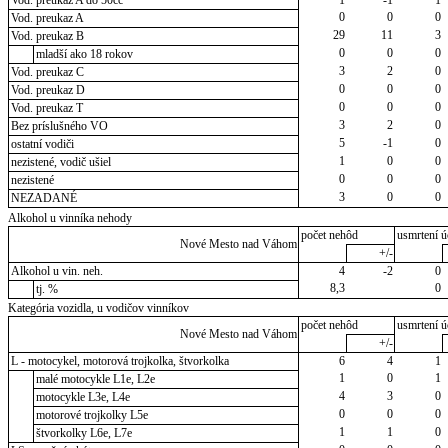
Vod. preukaz A do 50cc
1
-1
1
0
0
0
Vod. preukaz A
29
11
3
Vod. preukaz B
0
0
0
mladší ako 18 rokov
3
2
0
Vod. preukaz C
0
0
0
Vod. preukaz D
0
0
0
Vod. preukaz T
3
2
0
Bez príslušného VO
5
-1
0
ostatní vodiči
1
0
0
nezistené, vodič ušiel
0
0
0
nezistené
3
0
0
NEZADANÉ
Alkohol u vinníka nehody
počet nehôd
usmrtení ú
Nové Mesto nad Váhom
+/-
Alkohol u vin. neh.
4
-2
0
8,3
0
tj. %
Kategória vozidla, u vodičov vinníkov
počet nehôd
usmrtení ú
Nové Mesto nad Váhom
+/-
L - motocykel, motorová trojkolka, štvorkolka
6
4
1
1
0
1
malé motocykle L1e, L2e
4
3
0
motocykle L3e, L4e
0
0
0
motorové trojkolky L5e
1
1
0
štvorkolky L6e, L7e