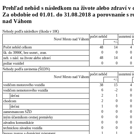
Prehľad nehôd s následkom na živote alebo zdraví v 
Za obdobie od 01.01. do 31.08.2018 a porovnanie s
nad Váhom
Nehody podľa následkov (škoda v 10€)
počet nehôd
usmrtení ú
Nové Mesto nad Váhom
+/-
Počet nehôd celkom
48
14
4
0
0
0
šk. do 3990€, bez usmrt., zran.
48
14
4
neh. s násl. na živote alebo zdraví
0
0
0
požiar vozidiel
Nehody podľa zavinenia (ŠEDN)
počet nehôd
usmrtení ú
Nové Mesto nad Váhom
+/-
vodičom motorového vozidla
38
15
4
6
-2
0
vodičom nemotorového vozidla
2
1
0
deťmi
2
0
0
chodcom
1
0
0
deťmi
0
0
0
zamestnancom SŽD
0
0
0
iným účastníkom cestnej premávky
0
0
0
závadou komunikácie
0
0
0
technickou závadou vozidla
1
1
0
lesnou zverou a domácimi zvieratami