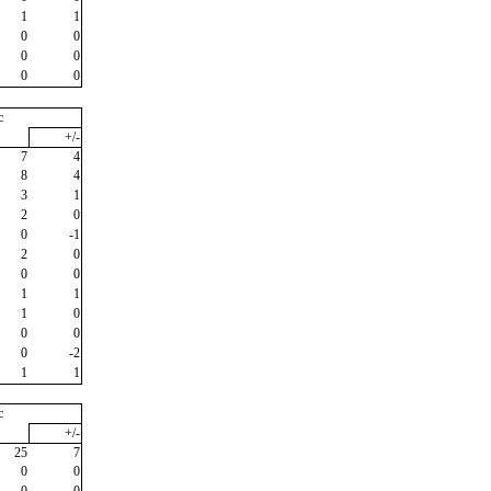
1
1
0
0
0
0
0
0
c
+/-
7
4
8
4
3
1
2
0
0
-1
2
0
0
0
1
1
1
0
0
0
0
-2
1
1
c
+/-
25
7
0
0
0
0