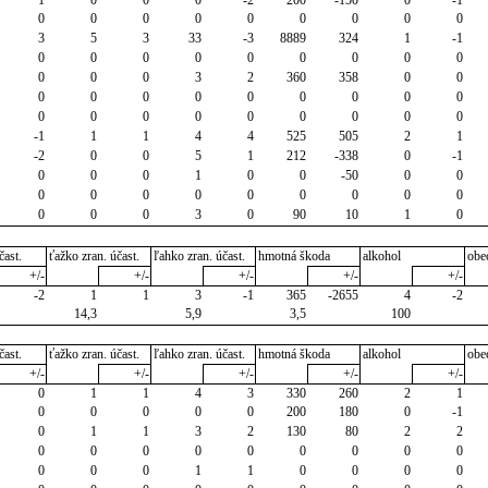
1
0
0
0
-2
200
-150
0
-1
0
0
0
0
0
0
0
0
0
3
5
3
33
-3
8889
324
1
-1
0
0
0
0
0
0
0
0
0
0
0
0
3
2
360
358
0
0
0
0
0
0
0
0
0
0
0
0
0
0
0
0
0
0
0
0
-1
1
1
4
4
525
505
2
1
-2
0
0
5
1
212
-338
0
-1
0
0
0
1
0
0
-50
0
0
0
0
0
0
0
0
0
0
0
0
0
0
3
0
90
10
1
0
čast.
ťažko zran. účast.
ľahko zran. účast.
hmotná škoda
alkohol
obe
+/-
+/-
+/-
+/-
+/-
-2
1
1
3
-1
365
-2655
4
-2
14,3
5,9
3,5
100
čast.
ťažko zran. účast.
ľahko zran. účast.
hmotná škoda
alkohol
obe
+/-
+/-
+/-
+/-
+/-
0
1
1
4
3
330
260
2
1
0
0
0
0
0
200
180
0
-1
0
1
1
3
2
130
80
2
2
0
0
0
0
0
0
0
0
0
0
0
0
1
1
0
0
0
0