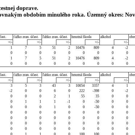
cestnej doprave.
 rovnakým obdobím minulého roka. Územný okres: No
čast.
ťažko zran. účast.
ľahko zran. účast.
hmotná škoda
alkohol
obe
+/-
+/-
+/-
+/-
+/-
1
7
5
51
2
10476
809
4
-2
0
0
0
0
0
0
0
0
0
1
7
5
51
2
10476
809
4
-2
0
0
0
0
0
0
0
0
0
čast.
ťažko zran. účast.
ľahko zran. účast.
hmotná škoda
alkohol
obe
+/-
+/-
+/-
+/-
+/-
3
5
3
43
3
10054
3357
4
1
-2
0
0
6
0
222
-398
0
-2
0
0
0
2
1
55
35
0
0
0
1
1
1
-1
0
-50
0
0
0
0
0
1
0
0
-50
0
0
0
0
0
0
0
0
0
0
0
0
0
0
0
0
0
0
0
0
0
0
0
0
0
0
0
0
0
0
0
0
0
0
0
0
0
0
0
1
1
0
0
100
100
0
0