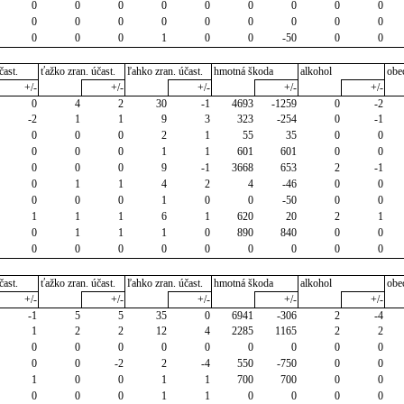
0
0
0
0
0
0
0
0
0
0
0
0
0
0
0
0
0
0
0
0
0
1
0
0
-50
0
0
čast.
ťažko zran. účast.
ľahko zran. účast.
hmotná škoda
alkohol
obe
+/-
+/-
+/-
+/-
+/-
0
4
2
30
-1
4693
-1259
0
-2
-2
1
1
9
3
323
-254
0
-1
0
0
0
2
1
55
35
0
0
0
0
0
1
1
601
601
0
0
0
0
0
9
-1
3668
653
2
-1
0
1
1
4
2
4
-46
0
0
0
0
0
1
0
0
-50
0
0
1
1
1
6
1
620
20
2
1
0
1
1
1
0
890
840
0
0
0
0
0
0
0
0
0
0
0
čast.
ťažko zran. účast.
ľahko zran. účast.
hmotná škoda
alkohol
obe
+/-
+/-
+/-
+/-
+/-
-1
5
5
35
0
6941
-306
2
-4
1
2
2
12
4
2285
1165
2
2
0
0
0
0
0
0
0
0
0
0
0
-2
2
-4
550
-750
0
0
1
0
0
1
1
700
700
0
0
0
0
0
1
1
0
0
0
0