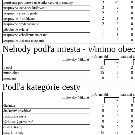
3
-5
0
porušenie povinnosti účastníka cestnej premávky
3
-2
0
nesprávna jazda cez križovatku
2
0
0
nesprávny spôsob jazdy
2
1
0
nesprávne obchádzanie
2
2
0
nesprávne predchádzanie
1
1
0
pôsobenie zvierať
1
1
0
nesprávne vchádzanie na cestu
1
0
0
nesprávne otáčanie a cúvanie
Nehody podľa miesta - v/mimo obec
počet nehôd
usmrtení ú
Liptovský Mikuláš
+/-
v obci
31
4
2
25
2
0
mimo obec
0
0
0
nezadané
Podľa kategórie cesty
počet nehôd
usmrtení ú
Liptovský Mikuláš
+/-
diaľnica
1
-3
0
0
0
0
diaľničný privádzač
0
0
0
rýchlostná cesta
0
0
0
rýchlostný privádzač
20
9
2
cesta I. triedy
15
-2
0
cesta II. triedy