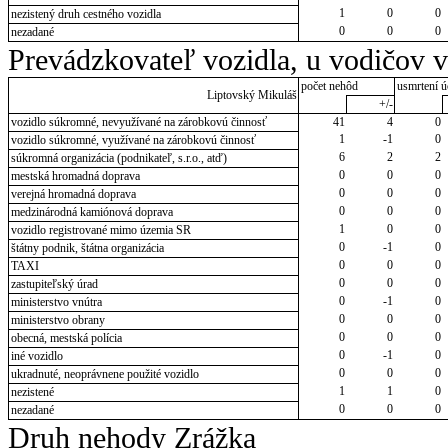
1
0
0
nezistený druh cestného vozidla
0
0
0
nezadané
Prevádzkovateľ vozidla, u vodičov 
počet nehôd
usmrtení ú
Liptovský Mikuláš
+/-
vozidlo súkromné, nevyužívané na zárobkovú činnosť
41
4
0
1
-1
0
vozidlo súkromné, využívané na zárobkovú činnosť
6
2
2
súkromná organizácia (podnikateľ, s.r.o., atď)
0
0
0
mestská hromadná doprava
0
0
0
verejná hromadná doprava
0
0
0
medzinárodná kamiónová doprava
1
0
0
vozidlo registrované mimo územia SR
0
-1
0
štátny podnik, štátna organizácia
0
0
0
TAXI
0
0
0
zastupiteľský úrad
0
-1
0
ministerstvo vnútra
0
0
0
ministerstvo obrany
0
0
0
obecná, mestská polícia
0
-1
0
iné vozidlo
0
0
0
ukradnuté, neoprávnene použité vozidlo
1
1
0
nezistené
0
0
0
nezadané
Druh nehody Zrážka