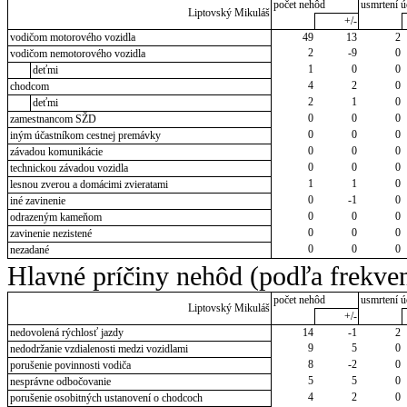
počet nehôd
usmrtení ú
Liptovský Mikuláš
+/-
vodičom motorového vozidla
49
13
2
2
-9
0
vodičom nemotorového vozidla
1
0
0
deťmi
4
2
0
chodcom
2
1
0
deťmi
0
0
0
zamestnancom SŽD
0
0
0
iným účastníkom cestnej premávky
0
0
0
závadou komunikácie
0
0
0
technickou závadou vozidla
1
1
0
lesnou zverou a domácimi zvieratami
0
-1
0
iné zavinenie
0
0
0
odrazeným kameňom
0
0
0
zavinenie nezistené
0
0
0
nezadané
Hlavné príčiny nehôd (podľa frekven
počet nehôd
usmrtení ú
Liptovský Mikuláš
+/-
nedovolená rýchlosť jazdy
14
-1
2
9
5
0
nedodržanie vzdialenosti medzi vozidlami
8
-2
0
porušenie povinnosti vodiča
5
5
0
nesprávne odbočovanie
4
2
0
porušenie osobitných ustanovení o chodcoch