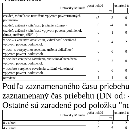
počet nehôd
usmrtení ú
Liptovský Mikuláš
+/-
cez deň, viditeľnosť neznížená vplyvom poveternostných
45
3
0
podmienok
0
-4
0
cez deň, znížená viditeľnosť (svitanie, súmrak)
cez deň, znížená viditeľnosť vplyvom poveter. podmienok
0
-1
0
(hmla, sneženie, dážď ...)
v noci - s verejným osvetlením, viditeľnosť neznížená
5
4
2
vplyvom poveter. podmienok
v noci - s verejným osvetlením, znížená viditeľnosť
0
0
0
vplyvom poveter. podmienok
v noci bez verejného osvetlenia, viditeľnosť neznížená
5
3
0
vplyvom poveter. podmienok
v noci bez verejného osvetlenia, znížená viditeľnosť
0
0
0
vplyvom poveter. podmienok
1
1
0
nezadané
Podľa zaznamenaného času priebehu
zaznamenaný čas priebehu (DN od: -
Ostatné sú zaradené pod položku "ne
počet nehôd
usmrtení ú
Liptovský Mikuláš
+/-
0 - 4 hod
2
1
2
9
6
0
4 - 8 hod