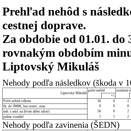
Prehľad nehôd s následko
cestnej doprave.
Za obdobie od 01.01. do 
rovnakým obdobím minul
Liptovský Mikuláš
Nehody podľa následkov (škoda v 1
počet nehôd
usmrtení ú
Liptovský Mikuláš
+/-
Počet nehôd celkom
56
6
2
0
0
0
šk. do 3990€, bez usmrt., zran.
56
6
2
neh. s násl. na živote alebo zdraví
1
1
2
požiar vozidiel
Nehody podľa zavinenia (ŠEDN)