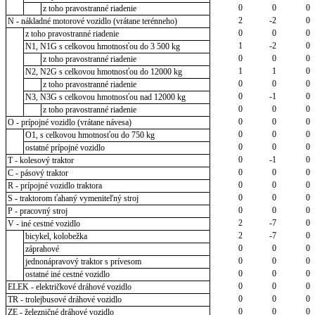
0
0
0
z toho pravostranné riadenie
2
-2
0
N - nákladné motorové vozidlo (vrátane terénneho)
0
0
0
z toho pravostranné riadenie
1
-2
0
N1, N1G s celkovou hmotnosťou do 3 500 kg
0
0
0
z toho pravostranné riadenie
1
1
0
N2, N2G s celkovou hmotnosťou do 12000 kg
0
0
0
z toho pravostranné riadenie
0
-1
0
N3, N3G s celkovou hmotnosťou nad 12000 kg
0
0
0
z toho pravostranné riadenie
0
0
0
O - prípojné vozidlo (vrátane návesa)
0
0
0
O1, s celkovou hmotnosťou do 750 kg
0
0
0
ostatné prípojné vozidlo
0
-1
0
T - kolesový traktor
0
0
0
C - pásový traktor
0
0
0
R - prípojné vozidlo traktora
0
0
0
S - traktorom ťahaný vymeniteľný stroj
0
0
0
P - pracovný stroj
2
-7
0
V - iné cestné vozidlo
2
-7
0
bicykel, kolobežka
0
0
0
záprahové
0
0
0
jednonápravový traktor s prívesom
0
0
0
ostatné iné cestné vozidlo
0
0
0
ELEK - električkové dráhové vozidlo
0
0
0
TR - trolejbusové dráhové vozidlo
0
0
0
ZE - železničné dráhové vozidlo