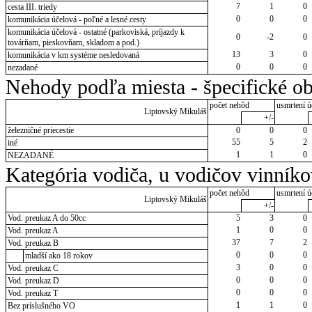
7
1
0
cesta III. triedy
0
0
0
komunikácia účelová - poľné a lesné cesty
komunikácia účelová - ostatné (parkoviská, príjazdy k
0
-2
0
továrňam, pieskovňam, skladom a pod.)
13
3
0
komunikácia v km systéme nesledovaná
0
0
0
nezadané
Nehody podľa miesta - špecifické ob
počet nehôd
usmrtení ú
Liptovský Mikuláš
+/-
železničné priecestie
0
0
0
55
5
2
iné
1
1
0
NEZADANÉ
Kategória vodiča, u vodičov vinník
počet nehôd
usmrtení ú
Liptovský Mikuláš
+/-
Vod. preukaz A do 50cc
5
3
0
1
0
0
Vod. preukaz A
37
7
2
Vod. preukaz B
0
0
0
mladší ako 18 rokov
3
0
0
Vod. preukaz C
0
0
0
Vod. preukaz D
0
0
0
Vod. preukaz T
1
1
0
Bez príslušného VO