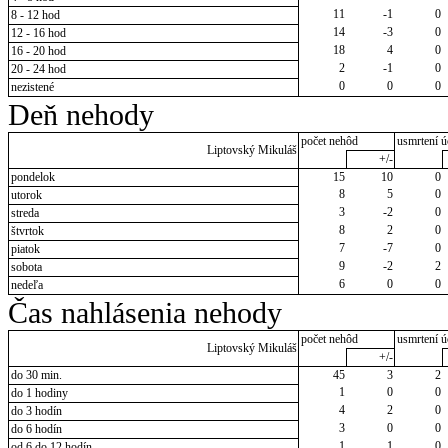
11
-1
0
8 - 12 hod
14
-3
0
12 - 16 hod
18
4
0
16 - 20 hod
2
-1
0
20 - 24 hod
0
0
0
nezistené
Deň nehody
počet nehôd
usmrtení ú
Liptovský Mikuláš
+/-
pondelok
15
10
0
8
5
0
utorok
3
-2
0
streda
8
2
0
štvrtok
7
-7
0
piatok
9
-2
2
sobota
6
0
0
nedeľa
Čas nahlásenia nehody
počet nehôd
usmrtení ú
Liptovský Mikuláš
+/-
do 30 min.
45
3
2
1
0
0
do 1 hodiny
4
2
0
do 3 hodín
3
0
0
do 6 hodín
1
1
0
od 6 do 12 hodín