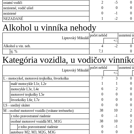
2
-5
0
ostatní vodiči
0
0
0
nezistené, vodič ušiel
0
-1
0
nezistené
1
-2
0
NEZADANÉ
Alkohol u vinníka nehody
počet nehôd
usmrtení ú
Liptovský Mikuláš
+/-
Alkohol u vin. neh.
4
-2
0
7,1
0
tj. %
Kategória vozidla, u vodičov vinník
počet nehôd
usmrtení ú
Liptovský Mikuláš
+/-
L - motocykel, motorová trojkolka, štvorkolka
7
3
0
1
1
0
malé motocykle L1e, L2e
6
2
0
motocykle L3e, L4e
0
0
0
motorové trojkolky L5e
0
0
0
štvorkolky L6e, L7e
0
0
0
LS - snežný skúter
38
10
2
M - osobné motorové vozidlo (vrátane terénneho)
0
-1
0
z toho pravostranné riadenie
38
10
2
osobné motorové vozidlá M1, M1G
0
-1
0
z toho pravostranné riadenie
0
0
0
autobusy M2, M3, M2G, M3G