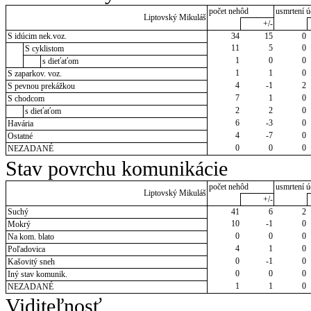
počet nehôd
usmrtení ú
Liptovský Mikuláš
+/-
S idúcim nek.voz.
34
15
0
11
5
0
S cyklistom
1
0
0
s dieťaťom
1
1
0
S zaparkov. voz.
4
-1
2
S pevnou prekážkou
7
1
0
S chodcom
2
2
0
s dieťaťom
6
-3
0
Havária
4
-7
0
Ostatné
0
0
0
NEZADANÉ
Stav povrchu komunikácie
počet nehôd
usmrtení ú
Liptovský Mikuláš
+/-
Suchý
41
6
2
10
-1
0
Mokrý
0
0
0
Na kom. blato
4
1
0
Poľadovica
0
-1
0
Kašovitý sneh
0
0
0
Iný stav komunik.
1
1
0
NEZADANÉ
Viditeľnosť