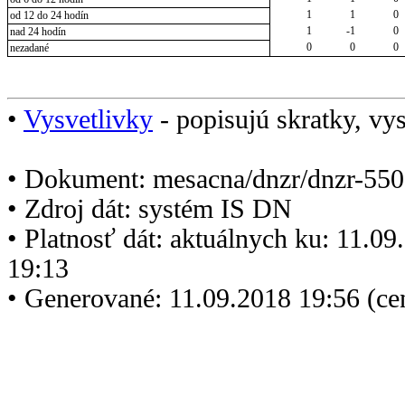
1
1
0
od 12 do 24 hodín
1
-1
0
nad 24 hodín
0
0
0
nezadané
•
Vysvetlivky
- popisujú skratky, vys
• Dokument: mesacna/dnzr/dnzr-550
• Zdroj dát: systém IS DN
• Platnosť dát: aktuálnych ku: 11.0
19:13
• Generované: 11.09.2018 19:56 (c