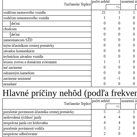
počet nehôd
usmrtení ú
Turčianske Teplice
+/-
vodičom motorového vozidla
21
3
1
1
1
0
vodičom nemotorového vozidla
0
0
0
deťmi
0
0
0
chodcom
0
0
0
deťmi
0
0
0
zamestnancom SŽD
0
0
0
iným účastníkom cestnej premávky
0
0
0
závadou komunikácie
0
0
0
technickou závadou vozidla
1
1
0
lesnou zverou a domácimi zvieratami
0
0
0
iné zavinenie
0
0
0
odrazeným kameňom
0
-1
0
zavinenie nezistené
0
0
0
nezadané
Hlavné príčiny nehôd (podľa frekven
počet nehôd
usmrtení ú
Turčianske Teplice
+/-
porušenie povinnosti účastníka cestnej premávky
5
-5
1
4
4
0
nedovolená rýchlosť jazdy
4
4
0
nesprávna jazda cez križovatku
3
2
0
porušenie povinnosti vodiča
2
0
0
nesprávne odbočovanie