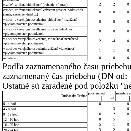
2
2
0
cez deň, znížená viditeľnosť (svitanie, súmrak)
cez deň, znížená viditeľnosť vplyvom poveter. podmienok
0
0
0
(hmla, sneženie, dážď ...)
v noci - s verejným osvetlením, viditeľnosť neznížená
0
0
0
vplyvom poveter. podmienok
v noci - s verejným osvetlením, znížená viditeľnosť
0
0
0
vplyvom poveter. podmienok
v noci bez verejného osvetlenia, viditeľnosť neznížená
2
-4
0
vplyvom poveter. podmienok
v noci bez verejného osvetlenia, znížená viditeľnosť
1
1
0
vplyvom poveter. podmienok
0
0
0
nezadané
Podľa zaznamenaného času priebehu
zaznamenaný čas priebehu (DN od: -
Ostatné sú zaradené pod položku "ne
počet nehôd
usmrtení ú
Turčianske Teplice
+/-
0 - 4 hod
0
-1
0
1
-3
0
4 - 8 hod
6
2
0
8 - 12 hod
8
5
1
12 - 16 hod
5
-1
0
16 - 20 hod
3
2
0
20 - 24 hod