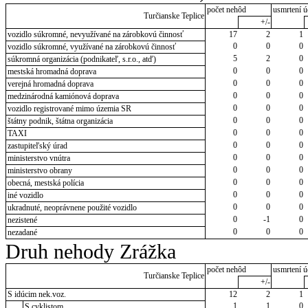
počet nehôd
usmrtení ú
Turčianske Teplice
+/-
vozidlo súkromné, nevyužívané na zárobkovú činnosť
17
2
1
0
0
0
vozidlo súkromné, využívané na zárobkovú činnosť
5
2
0
súkromná organizácia (podnikateľ, s.r.o., atď)
0
0
0
mestská hromadná doprava
0
0
0
verejná hromadná doprava
0
0
0
medzinárodná kamiónová doprava
0
0
0
vozidlo registrované mimo územia SR
0
0
0
štátny podnik, štátna organizácia
0
0
0
TAXI
0
0
0
zastupiteľský úrad
0
0
0
ministerstvo vnútra
0
0
0
ministerstvo obrany
0
0
0
obecná, mestská polícia
0
0
0
iné vozidlo
0
0
0
ukradnuté, neoprávnene použité vozidlo
0
-1
0
nezistené
0
0
0
nezadané
Druh nehody Zrážka
počet nehôd
usmrtení ú
Turčianske Teplice
+/-
S idúcim nek.voz.
12
2
1
1
1
0
S cyklistom