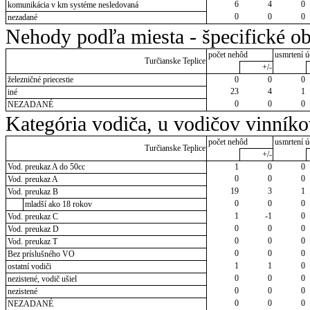
6
4
0
komunikácia v km systéme nesledovaná
0
0
0
nezadané
Nehody podľa miesta - špecifické ob
počet nehôd
usmrtení ú
Turčianske Teplice
+/-
železničné priecestie
0
0
0
23
4
1
iné
0
0
0
NEZADANÉ
Kategória vodiča, u vodičov vinník
počet nehôd
usmrtení ú
Turčianske Teplice
+/-
Vod. preukaz A do 50cc
1
0
0
0
0
0
Vod. preukaz A
19
3
1
Vod. preukaz B
0
0
0
mladší ako 18 rokov
1
-1
0
Vod. preukaz C
0
0
0
Vod. preukaz D
0
0
0
Vod. preukaz T
0
0
0
Bez príslušného VO
1
1
0
ostatní vodiči
0
0
0
nezistené, vodič ušiel
0
0
0
nezistené
0
0
0
NEZADANÉ