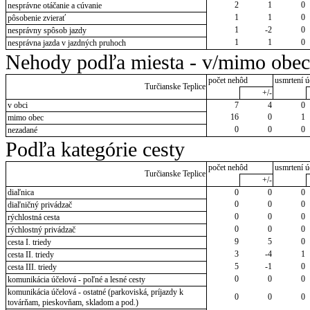
2
1
0
nesprávne otáčanie a cúvanie
1
1
0
pôsobenie zvierať
1
-2
0
nesprávny spôsob jazdy
1
1
0
nesprávna jazda v jazdných pruhoch
Nehody podľa miesta - v/mimo obec
počet nehôd
usmrtení ú
Turčianske Teplice
+/-
v obci
7
4
0
16
0
1
mimo obec
0
0
0
nezadané
Podľa kategórie cesty
počet nehôd
usmrtení ú
Turčianske Teplice
+/-
diaľnica
0
0
0
0
0
0
diaľničný privádzač
0
0
0
rýchlostná cesta
0
0
0
rýchlostný privádzač
9
5
0
cesta I. triedy
3
-4
1
cesta II. triedy
5
-1
0
cesta III. triedy
0
0
0
komunikácia účelová - poľné a lesné cesty
komunikácia účelová - ostatné (parkoviská, príjazdy k
0
0
0
továrňam, pieskovňam, skladom a pod.)