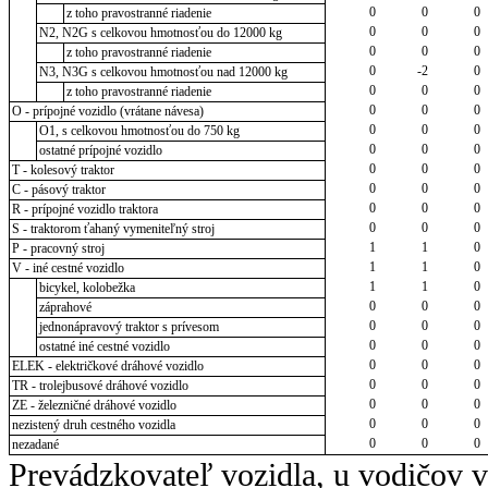
0
0
0
z toho pravostranné riadenie
0
0
0
N2, N2G s celkovou hmotnosťou do 12000 kg
0
0
0
z toho pravostranné riadenie
0
-2
0
N3, N3G s celkovou hmotnosťou nad 12000 kg
0
0
0
z toho pravostranné riadenie
0
0
0
O - prípojné vozidlo (vrátane návesa)
0
0
0
O1, s celkovou hmotnosťou do 750 kg
0
0
0
ostatné prípojné vozidlo
0
0
0
T - kolesový traktor
0
0
0
C - pásový traktor
0
0
0
R - prípojné vozidlo traktora
0
0
0
S - traktorom ťahaný vymeniteľný stroj
1
1
0
P - pracovný stroj
1
1
0
V - iné cestné vozidlo
1
1
0
bicykel, kolobežka
0
0
0
záprahové
0
0
0
jednonápravový traktor s prívesom
0
0
0
ostatné iné cestné vozidlo
0
0
0
ELEK - električkové dráhové vozidlo
0
0
0
TR - trolejbusové dráhové vozidlo
0
0
0
ZE - železničné dráhové vozidlo
0
0
0
nezistený druh cestného vozidla
0
0
0
nezadané
Prevádzkovateľ vozidla, u vodičov 