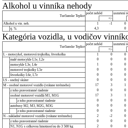
Alkohol u vinníka nehody
počet nehôd
usmrtení ú
Turčianske Teplice
+/-
Alkohol u vin. neh.
1
-1
0
4,3
0
tj. %
Kategória vozidla, u vodičov vinník
počet nehôd
usmrtení ú
Turčianske Teplice
+/-
L - motocykel, motorová trojkolka, štvorkolka
1
0
0
0
0
0
malé motocykle L1e, L2e
1
0
0
motocykle L3e, L4e
0
0
0
motorové trojkolky L5e
0
0
0
štvorkolky L6e, L7e
0
0
0
LS - snežný skúter
17
3
1
M - osobné motorové vozidlo (vrátane terénneho)
0
0
0
z toho pravostranné riadenie
17
3
1
osobné motorové vozidlá M1, M1G
0
0
0
z toho pravostranné riadenie
0
0
0
autobusy M2, M3, M2G, M3G
0
0
0
z toho pravostranné riadenie
2
-2
0
N - nákladné motorové vozidlo (vrátane terénneho)
0
0
0
z toho pravostranné riadenie
2
0
0
N1, N1G s celkovou hmotnosťou do 3 500 kg