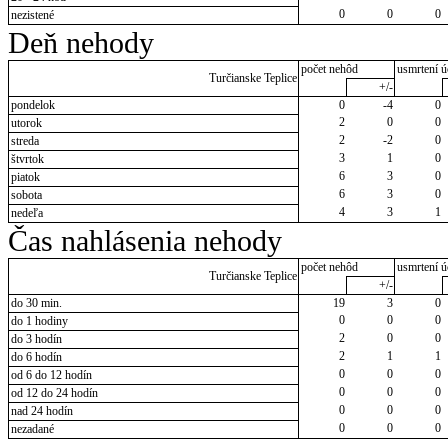
0
0
0
nezistené
Deň nehody
počet nehôd
usmrtení ú
Turčianske Teplice
+/-
pondelok
0
-4
0
2
0
0
utorok
2
-2
0
streda
3
1
0
štvrtok
6
3
0
piatok
6
3
0
sobota
4
3
1
nedeľa
Čas nahlásenia nehody
počet nehôd
usmrtení ú
Turčianske Teplice
+/-
do 30 min.
19
3
0
0
0
0
do 1 hodiny
2
0
0
do 3 hodín
2
1
1
do 6 hodín
0
0
0
od 6 do 12 hodín
0
0
0
od 12 do 24 hodín
0
0
0
nad 24 hodín
0
0
0
nezadané