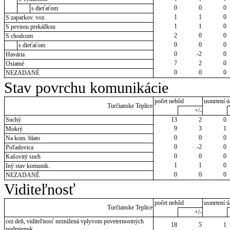
0
0
0
s dieťaťom
1
1
0
S zaparkov. voz.
1
1
0
S pevnou prekážkou
2
0
0
S chodcom
0
0
0
s dieťaťom
0
-2
0
Havária
7
2
0
Ostatné
0
0
0
NEZADANÉ
Stav povrchu komunikácie
počet nehôd
usmrtení ú
Turčianske Teplice
+/-
Suchý
13
2
0
9
3
1
Mokrý
0
0
0
Na kom. blato
0
-2
0
Poľadovica
0
0
0
Kašovitý sneh
1
1
0
Iný stav komunik.
0
0
0
NEZADANÉ
Viditeľnosť
počet nehôd
usmrtení ú
Turčianske Teplice
+/-
cez deň, viditeľnosť neznížená vplyvom poveternostných
18
5
1
podmienok