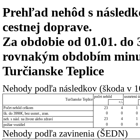
Prehľad nehôd s následko
cestnej doprave.
Za obdobie od 01.01. do 
rovnakým obdobím minul
Turčianske Teplice
Nehody podľa následkov (škoda v 1
počet nehôd
usmrtení ú
Turčianske Teplice
+/-
Počet nehôd celkom
23
4
1
0
0
0
šk. do 3990€, bez usmrt., zran.
23
4
1
neh. s násl. na živote alebo zdraví
0
0
0
požiar vozidiel
Nehody podľa zavinenia (ŠEDN)