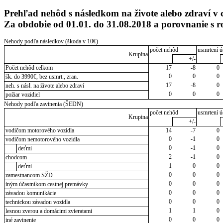
Prehľad nehôd s následkom na živote alebo zdraví v 
Za obdobie od 01.01. do 31.08.2018 a porovnanie 
Nehody podľa následkov (škoda v 10€)
počet nehôd
usmrtení ú
Krupina
+/-
Počet nehôd celkom
17
-8
0
0
0
0
šk. do 3990€, bez usmrt., zran.
17
-8
0
neh. s násl. na živote alebo zdraví
0
0
0
požiar vozidiel
Nehody podľa zavinenia (ŠEDN)
počet nehôd
usmrtení ú
Krupina
+/-
vodičom motorového vozidla
14
-7
0
0
-1
0
vodičom nemotorového vozidla
0
-1
0
deťmi
2
-1
0
chodcom
1
0
0
deťmi
0
0
0
zamestnancom SŽD
0
0
0
iným účastníkom cestnej premávky
0
0
0
závadou komunikácie
0
0
0
technickou závadou vozidla
1
1
0
lesnou zverou a domácimi zvieratami
0
0
0
iné zavinenie