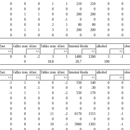
0
0
0
1
1
210
210
0
0
0
0
0
0
0
0
0
0
0
0
1
1
0
0
200
200
0
0
0
0
0
0
-1
0
0
0
0
0
0
0
2
1
80
80
0
0
0
1
1
3
3
200
200
0
0
0
0
0
0
0
0
0
0
0
čast.
ťažko zran. účast.
ľahko zran. účast.
hmotná škoda
alkohol
obe
+/-
+/-
+/-
+/-
+/-
0
0
-2
3
1
1480
1260
3
-1
0
18,8
20,7
100
čast.
ťažko zran. účast.
ľahko zran. účast.
hmotná škoda
alkohol
obe
+/-
+/-
+/-
+/-
+/-
-1
1
0
0
-2
550
140
0
0
0
0
-1
0
0
0
-30
0
0
-1
1
1
0
-2
550
170
0
0
0
0
0
0
0
0
0
0
0
0
0
0
0
0
0
0
0
0
0
0
0
0
0
0
0
0
0
0
8
4
11
-2
6170
1515
2
-1
0
0
0
0
0
0
0
0
0
0
8
4
10
-3
5960
1305
2
-1
0
0
0
0
0
0
0
0
0