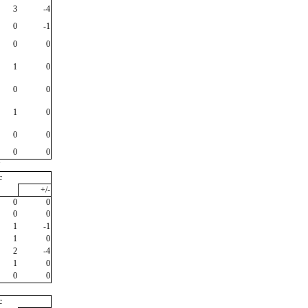
3
-4
0
-1
0
0
1
0
0
0
1
0
0
0
0
0
"
c
+/-
0
0
0
0
1
-1
1
0
2
-4
1
0
0
0
c