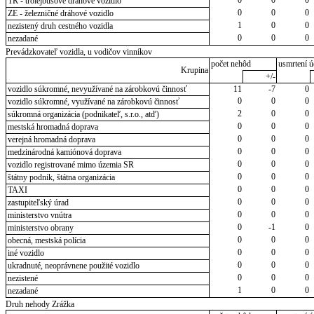
TR - trolejbusové dráhové vozidlo
0
0
0
ZE - železničné dráhové vozidlo
1
0
0
nezistený druh cestného vozidla
0
0
0
nezadané
Prevádzkovateľ vozidla, u vodičov vinníkov
počet nehôd
usmrtení ú
Krupina
+/-
vozidlo súkromné, nevyužívané na zárobkovú činnosť
11
-7
0
0
0
0
vozidlo súkromné, využívané na zárobkovú činnosť
2
0
0
súkromná organizácia (podnikateľ, s.r.o., atď)
0
0
0
mestská hromadná doprava
0
0
0
verejná hromadná doprava
0
0
0
medzinárodná kamiónová doprava
0
0
0
vozidlo registrované mimo územia SR
0
0
0
štátny podnik, štátna organizácia
0
0
0
TAXI
0
0
0
zastupiteľský úrad
0
0
0
ministerstvo vnútra
0
-1
0
ministerstvo obrany
0
0
0
obecná, mestská polícia
0
0
0
iné vozidlo
0
0
0
ukradnuté, neoprávnene použité vozidlo
0
0
0
nezistené
1
0
0
nezadané
Druh nehody Zrážka