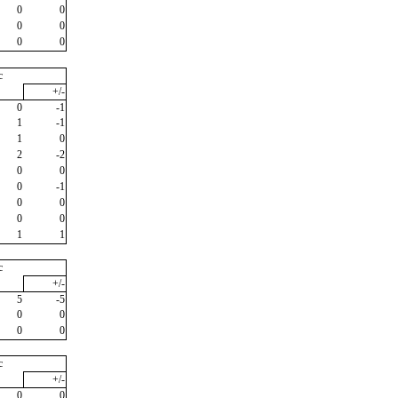
0
0
0
0
0
0
c
+/-
0
-1
1
-1
1
0
2
-2
0
0
0
-1
0
0
0
0
1
1
c
+/-
5
-5
0
0
0
0
c
+/-
0
0