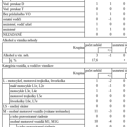
1
1
0
Vod. preukaz D
0
0
0
Vod. preukaz T
1
1
0
Bez príslušného VO
0
-1
0
ostatní vodiči
1
0
0
nezistené, vodič ušiel
1
1
0
nezistené
0
0
0
NEZADANÉ
Alkohol u vinníka nehody
počet nehôd
usmrtení ú
Krupina
+/-
Alkohol u vin. neh.
3
-1
0
17,6
•
tj. %
Kategória vozidla, u vodičov vinníkov
počet nehôd
usmrtení ú
Krupina
+/-
L - motocykel, motorová trojkolka, štvorkolka
1
-2
0
0
-1
0
malé motocykle L1e, L2e
1
-1
0
motocykle L3e, L4e
0
0
0
motorové trojkolky L5e
0
0
0
štvorkolky L6e, L7e
0
0
0
LS - snežný skúter
11
-3
0
M - osobné motorové vozidlo (vrátane terénneho)
0
0
0
z toho pravostranné riadenie
10
-4
0
osobné motorové vozidlá M1, M1G
0
0
0
z toho pravostranné riadenie