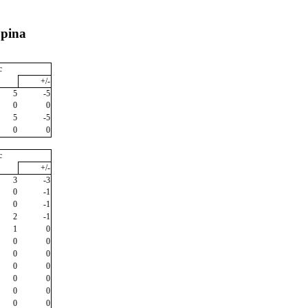
upina
c
+/-
5
-5
0
0
5
-5
0
0
c
+/-
3
-3
0
-1
0
-1
2
-1
1
0
0
0
0
0
0
0
0
0
0
0
0
0