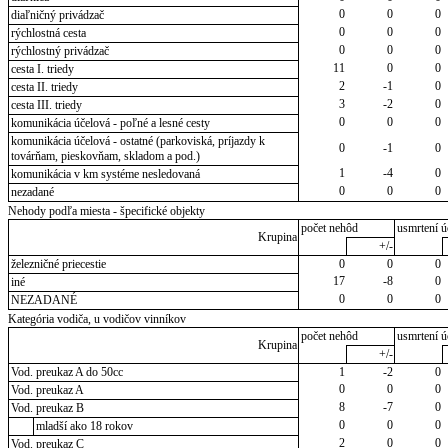
0
0
0
diaľničný privádzač
0
0
0
rýchlostná cesta
0
0
0
rýchlostný privádzač
11
0
0
cesta I. triedy
2
-1
0
cesta II. triedy
3
-2
0
cesta III. triedy
0
0
0
komunikácia účelová - poľné a lesné cesty
komunikácia účelová - ostatné (parkoviská, príjazdy k
0
-1
0
továrňam, pieskovňam, skladom a pod.)
1
-4
0
komunikácia v km systéme nesledovaná
0
0
0
nezadané
Nehody podľa miesta - špecifické objekty
počet nehôd
usmrtení ú
Krupina
+/-
železničné priecestie
0
0
0
17
-8
0
iné
0
0
0
NEZADANÉ
Kategória vodiča, u vodičov vinníkov
počet nehôd
usmrtení ú
Krupina
+/-
Vod. preukaz A do 50cc
1
-2
0
0
0
0
Vod. preukaz A
8
-7
0
Vod. preukaz B
0
0
0
mladší ako 18 rokov
2
0
0
Vod. preukaz C