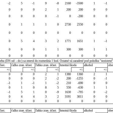
-2
5
-1
9
-8
2160
-3500
1
-1
0
0
0
2
1
200
200
0
0
0
0
0
0
-1
0
-200
0
0
0
1
1
1
0
2730
2550
0
0
0
0
0
0
0
0
0
0
0
0
5
4
3
2
1771
1651
1
-1
0
0
0
1
1
300
300
1
1
0
0
0
0
0
0
0
0
0
u (DN od: - do:) sa zmestí do rozmedzia 1 hod. Ostatné sú zaradené pod položku "nezistené
čast.
ťažko zran. účast.
ľahko zran. účast.
hmotná škoda
alkohol
obe
+/-
+/-
+/-
+/-
+/-
0
0
0
2
1
1380
1360
2
1
0
0
0
2
-2
200
-1255
0
-1
-1
1
-1
1
-2
210
-690
0
0
0
1
0
8
5
550
-630
1
1
-1
5
1
0
-9
1630
-795
0
-2
0
4
4
3
2
3191
3011
0
0
0
0
0
0
0
0
0
0
0
čast.
ťažko zran. účast.
ľahko zran. účast.
hmotná škoda
alkohol
obe