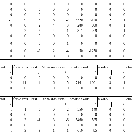
0
0
0
0
0
0
0
0
0
0
0
0
0
0
0
0
0
0
0
0
0
0
0
0
0
0
0
-1
9
6
6
-2
6520
3120
2
1
0
0
-2
4
3
280
-600
0
-1
-1
2
2
4
-1
311
-269
1
-1
0
0
0
0
0
0
0
0
0
0
0
0
0
-1
0
0
0
0
0
0
-2
2
-4
50
-1250
0
0
0
0
0
0
0
0
0
0
0
čast.
ťažko zran. účast.
ľahko zran. účast.
hmotná škoda
alkohol
obe
+/-
+/-
+/-
+/-
+/-
0
0
0
0
0
0
0
0
0
-2
11
4
16
-5
7161
1001
3
-1
0
0
0
0
0
0
0
0
0
čast.
ťažko zran. účast.
ľahko zran. účast.
hmotná škoda
alkohol
obe
+/-
+/-
+/-
+/-
+/-
-1
1
0
0
-2
550
140
0
0
0
0
0
0
0
0
0
0
0
0
3
-1
8
-6
5460
585
3
0
0
0
0
0
0
0
0
0
0
-1
3
3
1
-1
610
-95
0
0