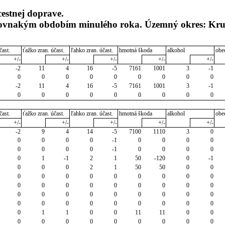
cestnej doprave.
s rovnakým obdobím minulého roka. Územný okres: Kr
čast.
ťažko zran. účast.
ľahko zran. účast.
hmotná škoda
alkohol
obe
+/-
+/-
+/-
+/-
+/-
-2
11
4
16
-5
7161
1001
3
-1
0
0
0
0
0
0
0
0
0
-2
11
4
16
-5
7161
1001
3
-1
0
0
0
0
0
0
0
0
0
čast.
ťažko zran. účast.
ľahko zran. účast.
hmotná škoda
alkohol
obe
+/-
+/-
+/-
+/-
+/-
-2
9
4
14
-5
7100
1110
3
0
0
0
0
0
-1
0
0
0
0
0
0
0
0
-1
0
0
0
0
0
1
-1
2
1
50
-120
0
-1
0
0
0
2
1
50
50
0
0
0
0
0
0
0
0
0
0
0
0
0
0
0
0
0
0
0
0
0
0
0
0
0
0
0
0
0
0
0
0
0
0
0
0
0
0
0
1
1
0
0
11
11
0
0
0
0
0
0
0
0
0
0
0