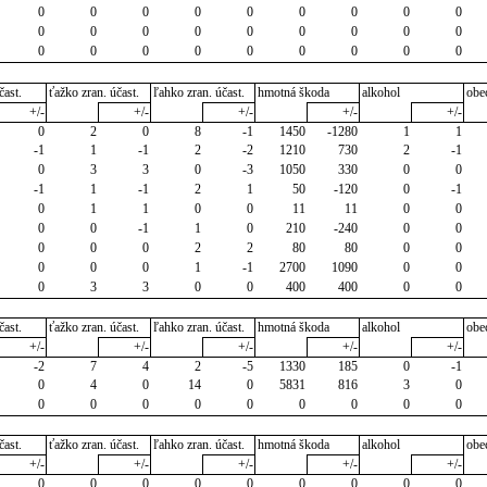
0
0
0
0
0
0
0
0
0
0
0
0
0
0
0
0
0
0
0
0
0
0
0
0
0
0
0
čast.
ťažko zran. účast.
ľahko zran. účast.
hmotná škoda
alkohol
obe
+/-
+/-
+/-
+/-
+/-
0
2
0
8
-1
1450
-1280
1
1
-1
1
-1
2
-2
1210
730
2
-1
0
3
3
0
-3
1050
330
0
0
-1
1
-1
2
1
50
-120
0
-1
0
1
1
0
0
11
11
0
0
0
0
-1
1
0
210
-240
0
0
0
0
0
2
2
80
80
0
0
0
0
0
1
-1
2700
1090
0
0
0
3
3
0
0
400
400
0
0
čast.
ťažko zran. účast.
ľahko zran. účast.
hmotná škoda
alkohol
obe
+/-
+/-
+/-
+/-
+/-
-2
7
4
2
-5
1330
185
0
-1
0
4
0
14
0
5831
816
3
0
0
0
0
0
0
0
0
0
0
čast.
ťažko zran. účast.
ľahko zran. účast.
hmotná škoda
alkohol
obe
+/-
+/-
+/-
+/-
+/-
0
0
0
0
0
0
0
0
0