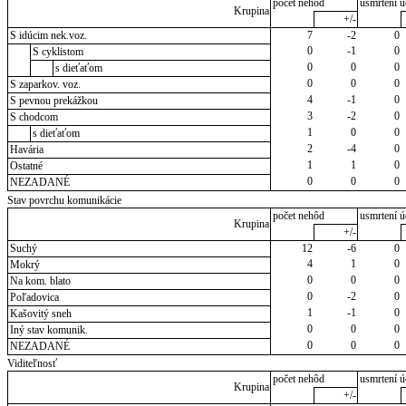
počet nehôd
usmrtení ú
Krupina
+/-
S idúcim nek.voz.
7
-2
0
0
-1
0
S cyklistom
0
0
0
s dieťaťom
0
0
0
S zaparkov. voz.
4
-1
0
S pevnou prekážkou
3
-2
0
S chodcom
1
0
0
s dieťaťom
2
-4
0
Havária
1
1
0
Ostatné
0
0
0
NEZADANÉ
Stav povrchu komunikácie
počet nehôd
usmrtení ú
Krupina
+/-
Suchý
12
-6
0
4
1
0
Mokrý
0
0
0
Na kom. blato
0
-2
0
Poľadovica
1
-1
0
Kašovitý sneh
0
0
0
Iný stav komunik.
0
0
0
NEZADANÉ
Viditeľnosť
počet nehôd
usmrtení ú
Krupina
+/-