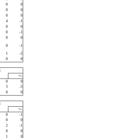
0
0
0
0
0
0
4
-1
0
0
0
-1
0
0
0
-1
1
-2
0
0
c
+/-
0
0
5
-5
0
0
c
+/-
0
-1
0
0
2
-1
0
0
1
0