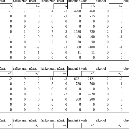
čast.
ťažko zran. účast.
ľahko zran. účast.
hmotná škoda
alkohol
obe
+/-
+/-
+/-
+/-
+/-
-1
7
5
4
-7
4990
460
0
0
0
0
0
0
-1
0
-15
0
0
0
0
0
0
0
0
0
0
0
0
0
0
0
0
0
0
0
0
0
1
0
7
3
1580
720
2
1
-1
2
0
2
0
80
-90
0
-1
0
0
0
2
1
50
50
0
0
0
0
-2
3
-1
500
-100
1
-1
0
1
1
0
0
11
11
0
0
0
0
0
0
0
0
0
0
0
čast.
ťažko zran. účast.
ľahko zran. účast.
hmotná škoda
alkohol
obe
+/-
+/-
+/-
+/-
+/-
-2
9
2
11
-3
6231
2121
2
-2
0
2
2
3
0
730
-700
1
1
0
0
0
0
0
0
0
0
0
0
0
0
0
-2
0
-220
0
0
0
0
0
2
0
200
-200
0
0
0
0
0
0
0
0
0
0
0
0
0
0
0
0
0
0
0
0
čast.
ťažko zran. účast.
ľahko zran. účast.
hmotná škoda
alkohol
obe
+/-
+/-
+/-
+/-
+/-