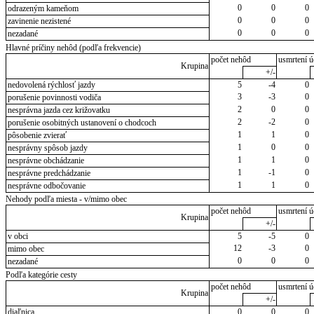
0
0
0
odrazeným kameňom
0
0
0
zavinenie nezistené
0
0
0
nezadané
Hlavné príčiny nehôd (podľa frekvencie)
počet nehôd
usmrtení ú
Krupina
+/-
nedovolená rýchlosť jazdy
5
-4
0
3
-3
0
porušenie povinnosti vodiča
2
0
0
nesprávna jazda cez križovatku
2
-2
0
porušenie osobitných ustanovení o chodcoch
1
1
0
pôsobenie zvierať
1
0
0
nesprávny spôsob jazdy
1
1
0
nesprávne obchádzanie
1
-1
0
nesprávne predchádzanie
1
1
0
nesprávne odbočovanie
Nehody podľa miesta - v/mimo obec
počet nehôd
usmrtení ú
Krupina
+/-
v obci
5
-5
0
12
-3
0
mimo obec
0
0
0
nezadané
Podľa kategórie cesty
počet nehôd
usmrtení ú
Krupina
+/-
diaľnica
0
0
0