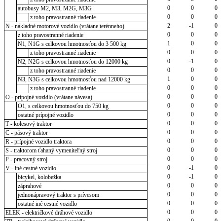
0
0
0
autobusy M2, M3, M2G, M3G
0
0
0
z toho pravostranné riadenie
2
-1
0
N - nákladné motorové vozidlo (vrátane terénneho)
0
0
0
z toho pravostranné riadenie
1
0
0
N1, N1G s celkovou hmotnosťou do 3 500 kg
0
0
0
z toho pravostranné riadenie
0
-1
0
N2, N2G s celkovou hmotnosťou do 12000 kg
0
0
0
z toho pravostranné riadenie
1
0
0
N3, N3G s celkovou hmotnosťou nad 12000 kg
0
0
0
z toho pravostranné riadenie
0
0
0
O - prípojné vozidlo (vrátane návesa)
0
0
0
O1, s celkovou hmotnosťou do 750 kg
0
0
0
ostatné prípojné vozidlo
0
0
0
T - kolesový traktor
0
0
0
C - pásový traktor
0
0
0
R - prípojné vozidlo traktora
0
0
0
S - traktorom ťahaný vymeniteľný stroj
0
0
0
P - pracovný stroj
0
-1
0
V - iné cestné vozidlo
0
-1
0
bicykel, kolobežka
0
0
0
záprahové
0
0
0
jednonápravový traktor s prívesom
0
0
0
ostatné iné cestné vozidlo
0
0
0
ELEK - električkové dráhové vozidlo
0
0
0