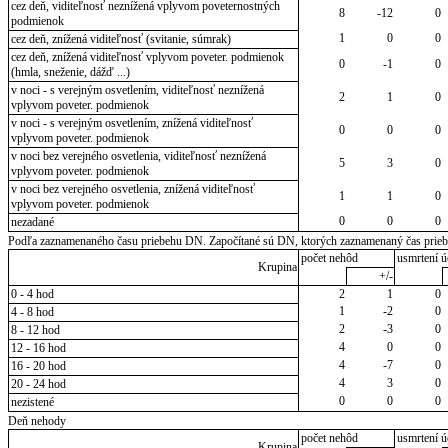
cez deň, viditeľnosť neznížená vplyvom poveternostných
8
-12
0
podmienok
1
0
0
cez deň, znížená viditeľnosť (svitanie, súmrak)
cez deň, znížená viditeľnosť vplyvom poveter. podmienok
0
-1
0
(hmla, sneženie, dážď ...)
v noci - s verejným osvetlením, viditeľnosť neznížená
2
1
0
vplyvom poveter. podmienok
v noci - s verejným osvetlením, znížená viditeľnosť
0
0
0
vplyvom poveter. podmienok
v noci bez verejného osvetlenia, viditeľnosť neznížená
5
3
0
vplyvom poveter. podmienok
v noci bez verejného osvetlenia, znížená viditeľnosť
1
1
0
vplyvom poveter. podmienok
0
0
0
nezadané
Podľa zaznamenaného času priebehu DN. Započítané sú DN, ktorých zaznamenaný čas priebeh
počet nehôd
usmrtení ú
Krupina
+/-
0 - 4 hod
2
1
0
1
-2
0
4 - 8 hod
2
-3
0
8 - 12 hod
4
0
0
12 - 16 hod
4
-7
0
16 - 20 hod
4
3
0
20 - 24 hod
0
0
0
nezistené
Deň nehody
počet nehôd
usmrtení ú
Krupina