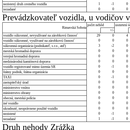
1
-1
0
nezistený druh cestného vozidla
0
0
0
nezadané
Prevádzkovateľ vozidla, u vodičov 
počet nehôd
usmrtení ú
Rimavská Sobota
+/-
vozidlo súkromné, nevyužívané na zárobkovú činnosť
29
0
4
0
0
0
vozidlo súkromné, využívané na zárobkovú činnosť
3
-2
0
súkromná organizácia (podnikateľ, s.r.o., atď)
0
0
0
mestská hromadná doprava
0
0
0
verejná hromadná doprava
0
0
0
medzinárodná kamiónová doprava
0
-1
0
vozidlo registrované mimo územia SR
0
0
0
štátny podnik, štátna organizácia
0
-1
0
TAXI
0
0
0
zastupiteľský úrad
0
0
0
ministerstvo vnútra
0
0
0
ministerstvo obrany
0
0
0
obecná, mestská polícia
0
0
0
iné vozidlo
0
0
0
ukradnuté, neoprávnene použité vozidlo
0
-1
0
nezistené
1
-1
0
nezadané
Druh nehody Zrážka