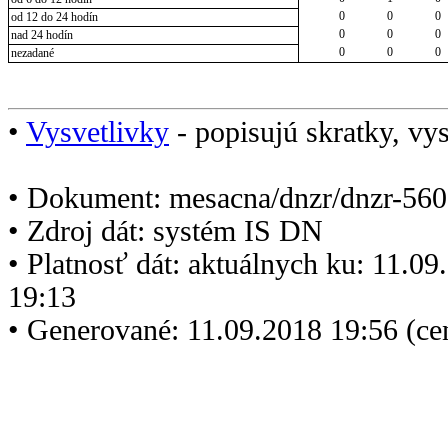
0
0
0
od 12 do 24 hodín
0
0
0
nad 24 hodín
0
0
0
nezadané
•
Vysvetlivky
- popisujú skratky, vys
• Dokument: mesacna/dnzr/dnzr-560
• Zdroj dát: systém IS DN
• Platnosť dát: aktuálnych ku: 11.0
19:13
• Generované: 11.09.2018 19:56 (c