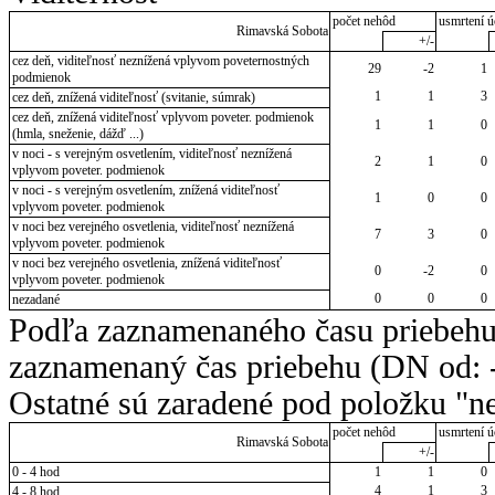
počet nehôd
usmrtení ú
Rimavská Sobota
+/-
cez deň, viditeľnosť neznížená vplyvom poveternostných
29
-2
1
podmienok
1
1
3
cez deň, znížená viditeľnosť (svitanie, súmrak)
cez deň, znížená viditeľnosť vplyvom poveter. podmienok
1
1
0
(hmla, sneženie, dážď ...)
v noci - s verejným osvetlením, viditeľnosť neznížená
2
1
0
vplyvom poveter. podmienok
v noci - s verejným osvetlením, znížená viditeľnosť
1
0
0
vplyvom poveter. podmienok
v noci bez verejného osvetlenia, viditeľnosť neznížená
7
3
0
vplyvom poveter. podmienok
v noci bez verejného osvetlenia, znížená viditeľnosť
0
-2
0
vplyvom poveter. podmienok
0
0
0
nezadané
Podľa zaznamenaného času priebehu
zaznamenaný čas priebehu (DN od: -
Ostatné sú zaradené pod položku "ne
počet nehôd
usmrtení ú
Rimavská Sobota
+/-
0 - 4 hod
1
1
0
4
1
3
4 - 8 hod