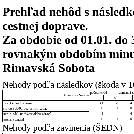
Prehľad nehôd s následko
cestnej doprave.
Za obdobie od 01.01. do 
rovnakým obdobím minul
Rimavská Sobota
Nehody podľa následkov (škoda v 1
počet nehôd
usmrtení ú
Rimavská Sobota
+/-
Počet nehôd celkom
41
2
4
0
0
0
šk. do 3990€, bez usmrt., zran.
41
2
4
neh. s násl. na živote alebo zdraví
0
0
0
požiar vozidiel
Nehody podľa zavinenia (ŠEDN)