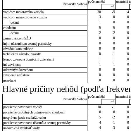
počet nehôd
usmrtení ú
Rimavská Sobota
+/-
vodičom motorového vozidla
30
-5
4
3
0
0
vodičom nemotorového vozidla
1
0
0
deťmi
6
6
0
chodcom
2
2
0
deťmi
0
0
0
zamestnancom SŽD
0
0
0
iným účastníkom cestnej premávky
0
0
0
závadou komunikácie
0
-1
0
technickou závadou vozidla
1
1
0
lesnou zverou a domácimi zvieratami
1
1
0
iné zavinenie
0
0
0
odrazeným kameňom
0
0
0
zavinenie nezistené
0
0
0
nezadané
Hlavné príčiny nehôd (podľa frekven
počet nehôd
usmrtení ú
Rimavská Sobota
+/-
porušenie povinnosti vodiča
10
-1
0
6
6
0
porušenie osobitných ustanovení o chodcoch
5
-2
0
nesprávna jazda cez križovatku
4
1
0
porušenie povinnosti účastníka cestnej premávky
4
-3
0
nedovolená rýchlosť jazdy