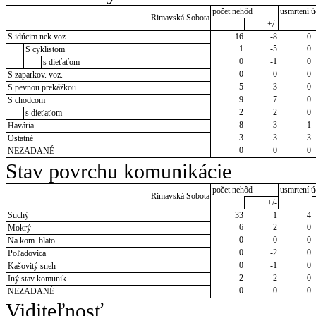
počet nehôd
usmrtení ú
Rimavská Sobota
+/-
S idúcim nek.voz.
16
-8
0
1
-5
0
S cyklistom
0
-1
0
s dieťaťom
0
0
0
S zaparkov. voz.
5
3
0
S pevnou prekážkou
9
7
0
S chodcom
2
2
0
s dieťaťom
8
-3
1
Havária
3
3
3
Ostatné
0
0
0
NEZADANÉ
Stav povrchu komunikácie
počet nehôd
usmrtení ú
Rimavská Sobota
+/-
Suchý
33
1
4
6
2
0
Mokrý
0
0
0
Na kom. blato
0
-2
0
Poľadovica
0
-1
0
Kašovitý sneh
2
2
0
Iný stav komunik.
0
0
0
NEZADANÉ
Viditeľnosť