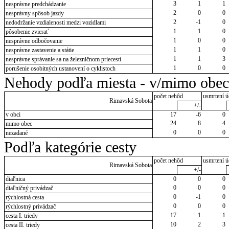
3
1
1
nesprávne predchádzanie
2
0
0
nesprávny spôsob jazdy
2
-1
0
nedodržanie vzdialenosti medzi vozidlami
1
1
0
pôsobenie zvierať
1
0
0
nesprávne odbočovanie
1
1
0
nesprávne zastavenie a státie
1
1
3
nesprávne správanie sa na železničnom priecestí
1
0
0
porušenie osobitných ustanovení o cyklistoch
Nehody podľa miesta - v/mimo obec
počet nehôd
usmrtení ú
Rimavská Sobota
+/-
v obci
17
-6
0
24
8
4
mimo obec
0
0
0
nezadané
Podľa kategórie cesty
počet nehôd
usmrtení ú
Rimavská Sobota
+/-
diaľnica
0
0
0
0
0
0
diaľničný privádzač
0
-1
0
rýchlostná cesta
0
0
0
rýchlostný privádzač
17
1
1
cesta I. triedy
10
2
3
cesta II. triedy