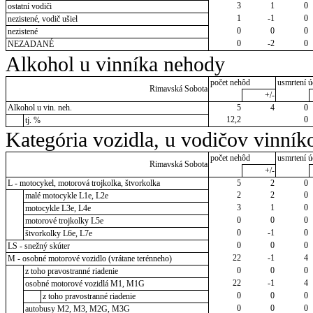
3
1
0
ostatní vodiči
1
-1
0
nezistené, vodič ušiel
0
0
0
nezistené
0
-2
0
NEZADANÉ
Alkohol u vinníka nehody
počet nehôd
usmrtení ú
Rimavská Sobota
+/-
Alkohol u vin. neh.
5
4
0
12,2
0
tj. %
Kategória vozidla, u vodičov vinník
počet nehôd
usmrtení ú
Rimavská Sobota
+/-
L - motocykel, motorová trojkolka, štvorkolka
5
2
0
2
2
0
malé motocykle L1e, L2e
3
1
0
motocykle L3e, L4e
0
0
0
motorové trojkolky L5e
0
-1
0
štvorkolky L6e, L7e
0
0
0
LS - snežný skúter
22
-1
4
M - osobné motorové vozidlo (vrátane terénneho)
0
0
0
z toho pravostranné riadenie
22
-1
4
osobné motorové vozidlá M1, M1G
0
0
0
z toho pravostranné riadenie
0
0
0
autobusy M2, M3, M2G, M3G