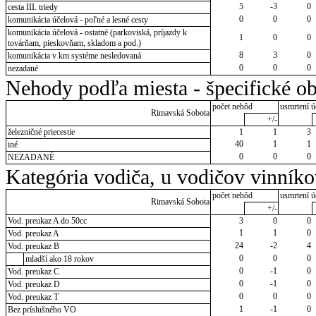
5
-3
0
cesta III. triedy
0
0
0
komunikácia účelová - poľné a lesné cesty
komunikácia účelová - ostatné (parkoviská, príjazdy k
1
0
0
továrňam, pieskovňam, skladom a pod.)
8
3
0
komunikácia v km systéme nesledovaná
0
0
0
nezadané
Nehody podľa miesta - špecifické ob
počet nehôd
usmrtení ú
Rimavská Sobota
+/-
železničné priecestie
1
1
3
40
1
1
iné
0
0
0
NEZADANÉ
Kategória vodiča, u vodičov vinník
počet nehôd
usmrtení ú
Rimavská Sobota
+/-
Vod. preukaz A do 50cc
3
0
0
1
1
0
Vod. preukaz A
24
-2
4
Vod. preukaz B
0
0
0
mladší ako 18 rokov
0
-1
0
Vod. preukaz C
0
-1
0
Vod. preukaz D
0
0
0
Vod. preukaz T
1
-1
0
Bez príslušného VO