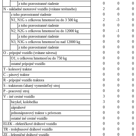
0
0
0
z toho pravostranné riadenie
2
-6
0
N - nákladné motorové vozidlo (vrátane terénneho)
0
0
0
z toho pravostranné riadenie
2
-5
0
N1, N1G s celkovou hmotnosťou do 3 500 kg
0
0
0
z toho pravostranné riadenie
0
-1
0
N2, N2G s celkovou hmotnosťou do 12000 kg
0
0
0
z toho pravostranné riadenie
0
0
0
N3, N3G s celkovou hmotnosťou nad 12000 kg
0
0
0
z toho pravostranné riadenie
0
0
0
O - prípojné vozidlo (vrátane návesa)
0
0
0
O1, s celkovou hmotnosťou do 750 kg
0
0
0
ostatné prípojné vozidlo
0
0
0
T - kolesový traktor
0
0
0
C - pásový traktor
0
0
0
R - prípojné vozidlo traktora
0
0
0
S - traktorom ťahaný vymeniteľný stroj
0
0
0
P - pracovný stroj
3
0
0
V - iné cestné vozidlo
3
0
0
bicykel, kolobežka
0
0
0
záprahové
0
0
0
jednonápravový traktor s prívesom
0
0
0
ostatné iné cestné vozidlo
0
0
0
ELEK - električkové dráhové vozidlo
0
0
0
TR - trolejbusové dráhové vozidlo
0
0
0
ZE - železničné dráhové vozidlo