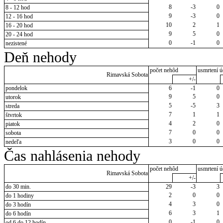
8
-3
0
8 - 12 hod
9
-3
0
12 - 16 hod
10
2
1
16 - 20 hod
9
5
0
20 - 24 hod
0
-1
0
nezistené
Deň nehody
počet nehôd
usmrtení ú
Rimavská Sobota
+/-
pondelok
6
-1
0
9
5
0
utorok
5
-5
3
streda
7
1
1
štvrtok
4
2
0
piatok
7
0
0
sobota
3
0
0
nedeľa
Čas nahlásenia nehody
počet nehôd
usmrtení ú
Rimavská Sobota
+/-
do 30 min.
29
-3
3
2
0
0
do 1 hodiny
4
3
0
do 3 hodín
6
3
1
do 6 hodín
0
-1
0
od 6 do 12 hodín