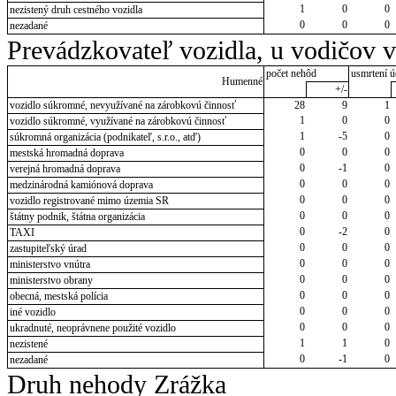
1
0
0
nezistený druh cestného vozidla
0
0
0
nezadané
Prevádzkovateľ vozidla, u vodičov 
počet nehôd
usmrtení ú
Humenné
+/-
vozidlo súkromné, nevyužívané na zárobkovú činnosť
28
9
1
1
0
0
vozidlo súkromné, využívané na zárobkovú činnosť
1
-5
0
súkromná organizácia (podnikateľ, s.r.o., atď)
0
0
0
mestská hromadná doprava
0
-1
0
verejná hromadná doprava
0
0
0
medzinárodná kamiónová doprava
0
0
0
vozidlo registrované mimo územia SR
0
0
0
štátny podnik, štátna organizácia
0
-2
0
TAXI
0
0
0
zastupiteľský úrad
0
0
0
ministerstvo vnútra
0
0
0
ministerstvo obrany
0
0
0
obecná, mestská polícia
0
0
0
iné vozidlo
0
0
0
ukradnuté, neoprávnene použité vozidlo
1
1
0
nezistené
0
-1
0
nezadané
Druh nehody Zrážka