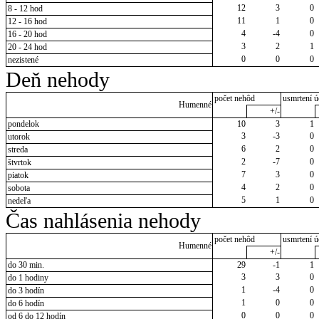
12
3
0
8 - 12 hod
11
1
0
12 - 16 hod
4
-4
0
16 - 20 hod
3
2
1
20 - 24 hod
0
0
0
nezistené
Deň nehody
počet nehôd
usmrtení ú
Humenné
+/-
pondelok
10
3
1
3
-3
0
utorok
6
2
0
streda
2
-7
0
štvrtok
7
3
0
piatok
4
2
0
sobota
5
1
0
nedeľa
Čas nahlásenia nehody
počet nehôd
usmrtení ú
Humenné
+/-
do 30 min.
29
-1
1
3
3
0
do 1 hodiny
1
-4
0
do 3 hodín
1
0
0
do 6 hodín
0
0
0
od 6 do 12 hodín