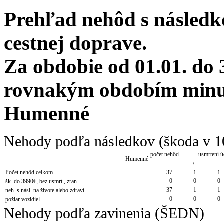
Prehľad nehôd s následko
cestnej doprave.
Za obdobie od 01.01. do 
rovnakým obdobím minul
Humenné
Nehody podľa následkov (škoda v 1
počet nehôd
usmrtení ú
Humenné
+/-
Počet nehôd celkom
37
1
1
0
0
0
šk. do 3990€, bez usmrt., zran.
37
1
1
neh. s násl. na živote alebo zdraví
0
0
0
požiar vozidiel
Nehody podľa zavinenia (ŠEDN)