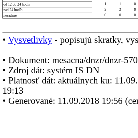
1
1
0
od 12 do 24 hodín
2
2
0
nad 24 hodín
0
0
0
nezadané
•
Vysvetlivky
- popisujú skratky, vys
• Dokument: mesacna/dnzr/dnzr-570
• Zdroj dát: systém IS DN
• Platnosť dát: aktuálnych ku: 11.0
19:13
• Generované: 11.09.2018 19:56 (c