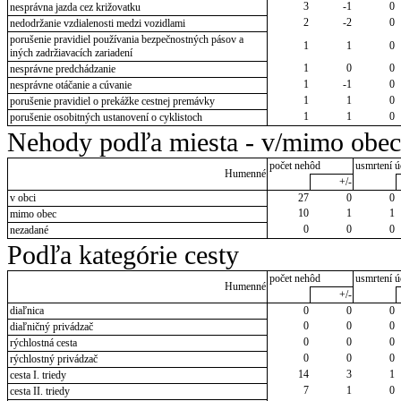
3
-1
0
nesprávna jazda cez križovatku
2
-2
0
nedodržanie vzdialenosti medzi vozidlami
porušenie pravidiel používania bezpečnostných pásov a
1
1
0
iných zadržiavacích zariadení
1
0
0
nesprávne predchádzanie
1
-1
0
nesprávne otáčanie a cúvanie
1
1
0
porušenie pravidiel o prekážke cestnej premávky
1
1
0
porušenie osobitných ustanovení o cyklistoch
Nehody podľa miesta - v/mimo obec
počet nehôd
usmrtení ú
Humenné
+/-
v obci
27
0
0
10
1
1
mimo obec
0
0
0
nezadané
Podľa kategórie cesty
počet nehôd
usmrtení ú
Humenné
+/-
diaľnica
0
0
0
0
0
0
diaľničný privádzač
0
0
0
rýchlostná cesta
0
0
0
rýchlostný privádzač
14
3
1
cesta I. triedy
7
1
0
cesta II. triedy