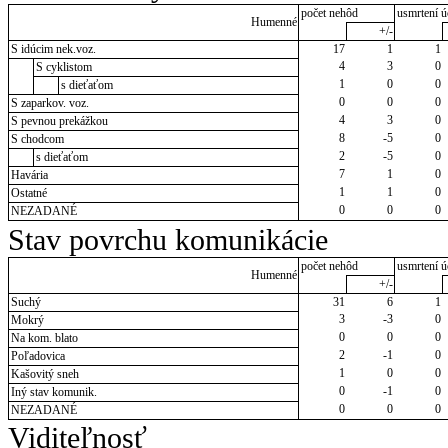
počet nehôd
usmrtení ú
Humenné
+/-
S idúcim nek.voz.
17
1
1
4
3
0
S cyklistom
1
0
0
s dieťaťom
0
0
0
S zaparkov. voz.
4
3
0
S pevnou prekážkou
8
-5
0
S chodcom
2
-5
0
s dieťaťom
7
1
0
Havária
1
1
0
Ostatné
0
0
0
NEZADANÉ
Stav povrchu komunikácie
počet nehôd
usmrtení ú
Humenné
+/-
Suchý
31
6
1
3
-3
0
Mokrý
0
0
0
Na kom. blato
2
-1
0
Poľadovica
1
0
0
Kašovitý sneh
0
-1
0
Iný stav komunik.
0
0
0
NEZADANÉ
Viditeľnosť