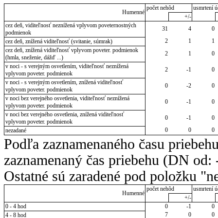
počet nehôd
usmrtení ú
Humenné
+/-
cez deň, viditeľnosť neznížená vplyvom poveternostných
31
4
0
podmienok
2
1
1
cez deň, znížená viditeľnosť (svitanie, súmrak)
cez deň, znížená viditeľnosť vplyvom poveter. podmienok
2
1
0
(hmla, sneženie, dážď ...)
v noci - s verejným osvetlením, viditeľnosť neznížená
2
-1
0
vplyvom poveter. podmienok
v noci - s verejným osvetlením, znížená viditeľnosť
0
-2
0
vplyvom poveter. podmienok
v noci bez verejného osvetlenia, viditeľnosť neznížená
0
-1
0
vplyvom poveter. podmienok
v noci bez verejného osvetlenia, znížená viditeľnosť
0
-1
0
vplyvom poveter. podmienok
0
0
0
nezadané
Podľa zaznamenaného času priebehu
zaznamenaný čas priebehu (DN od: -
Ostatné sú zaradené pod položku "ne
počet nehôd
usmrtení ú
Humenné
+/-
0 - 4 hod
0
-1
0
7
0
0
4 - 8 hod