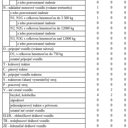
0
0
0
z toho pravostranné riadenie
1
0
0
N - nákladné motorové vozidlo (vrátane terénneho)
0
0
0
z toho pravostranné riadenie
1
0
0
N1, N1G s celkovou hmotnosťou do 3 500 kg
0
0
0
z toho pravostranné riadenie
0
0
0
N2, N2G s celkovou hmotnosťou do 12000 kg
0
0
0
z toho pravostranné riadenie
0
0
0
N3, N3G s celkovou hmotnosťou nad 12000 kg
0
0
0
z toho pravostranné riadenie
0
0
0
O - prípojné vozidlo (vrátane návesa)
0
0
0
O1, s celkovou hmotnosťou do 750 kg
0
0
0
ostatné prípojné vozidlo
0
0
0
T - kolesový traktor
0
0
0
C - pásový traktor
0
0
0
R - prípojné vozidlo traktora
0
0
0
S - traktorom ťahaný vymeniteľný stroj
0
0
0
P - pracovný stroj
4
2
0
V - iné cestné vozidlo
4
2
0
bicykel, kolobežka
0
0
0
záprahové
0
0
0
jednonápravový traktor s prívesom
0
0
0
ostatné iné cestné vozidlo
0
0
0
ELEK - električkové dráhové vozidlo
0
0
0
TR - trolejbusové dráhové vozidlo
0
0
0
ZE - železničné dráhové vozidlo