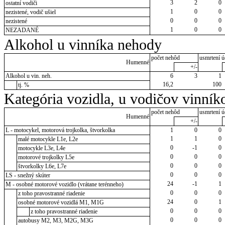
3
2
0
ostatní vodiči
1
0
0
nezistené, vodič ušiel
0
0
0
nezistené
1
0
0
NEZADANÉ
Alkohol u vinníka nehody
počet nehôd
usmrtení ú
Humenné
+/-
Alkohol u vin. neh.
6
3
1
16,2
100
tj. %
Kategória vozidla, u vodičov vinník
počet nehôd
usmrtení ú
Humenné
+/-
L - motocykel, motorová trojkolka, štvorkolka
1
0
0
1
1
0
malé motocykle L1e, L2e
0
-1
0
motocykle L3e, L4e
0
0
0
motorové trojkolky L5e
0
0
0
štvorkolky L6e, L7e
0
0
0
LS - snežný skúter
24
-1
1
M - osobné motorové vozidlo (vrátane terénneho)
0
0
0
z toho pravostranné riadenie
24
0
1
osobné motorové vozidlá M1, M1G
0
0
0
z toho pravostranné riadenie
0
0
0
autobusy M2, M3, M2G, M3G