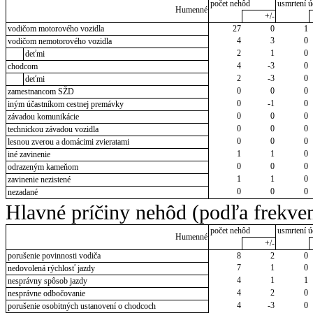
počet nehôd
usmrtení ú
Humenné
+/-
vodičom motorového vozidla
27
0
1
4
3
0
vodičom nemotorového vozidla
2
1
0
deťmi
4
-3
0
chodcom
2
-3
0
deťmi
0
0
0
zamestnancom SŽD
0
-1
0
iným účastníkom cestnej premávky
0
0
0
závadou komunikácie
0
0
0
technickou závadou vozidla
0
0
0
lesnou zverou a domácimi zvieratami
1
1
0
iné zavinenie
0
0
0
odrazeným kameňom
1
1
0
zavinenie nezistené
0
0
0
nezadané
Hlavné príčiny nehôd (podľa frekven
počet nehôd
usmrtení ú
Humenné
+/-
porušenie povinnosti vodiča
8
2
0
7
1
0
nedovolená rýchlosť jazdy
4
1
1
nesprávny spôsob jazdy
4
2
0
nesprávne odbočovanie
4
-3
0
porušenie osobitných ustanovení o chodcoch