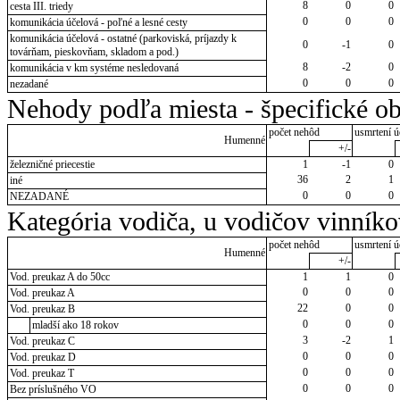
8
0
0
cesta III. triedy
0
0
0
komunikácia účelová - poľné a lesné cesty
komunikácia účelová - ostatné (parkoviská, príjazdy k
0
-1
0
továrňam, pieskovňam, skladom a pod.)
8
-2
0
komunikácia v km systéme nesledovaná
0
0
0
nezadané
Nehody podľa miesta - špecifické ob
počet nehôd
usmrtení ú
Humenné
+/-
železničné priecestie
1
-1
0
36
2
1
iné
0
0
0
NEZADANÉ
Kategória vodiča, u vodičov vinník
počet nehôd
usmrtení ú
Humenné
+/-
Vod. preukaz A do 50cc
1
1
0
0
0
0
Vod. preukaz A
22
0
0
Vod. preukaz B
0
0
0
mladší ako 18 rokov
3
-2
1
Vod. preukaz C
0
0
0
Vod. preukaz D
0
0
0
Vod. preukaz T
0
0
0
Bez príslušného VO