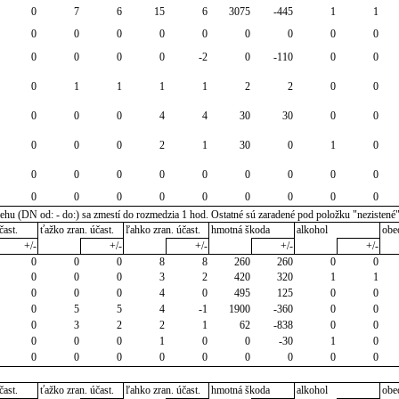
0
7
6
15
6
3075
-445
1
1
0
0
0
0
0
0
0
0
0
0
0
0
0
-2
0
-110
0
0
0
1
1
1
1
2
2
0
0
0
0
0
4
4
30
30
0
0
0
0
0
2
1
30
0
1
0
0
0
0
0
0
0
0
0
0
0
0
0
0
0
0
0
0
0
u (DN od: - do:) sa zmestí do rozmedzia 1 hod. Ostatné sú zaradené pod položku "nezistené
čast.
ťažko zran. účast.
ľahko zran. účast.
hmotná škoda
alkohol
obe
+/-
+/-
+/-
+/-
+/-
0
0
0
8
8
260
260
0
0
0
0
0
3
2
420
320
1
1
0
0
0
4
0
495
125
0
0
0
5
5
4
-1
1900
-360
0
0
0
3
2
2
1
62
-838
0
0
0
0
0
1
0
0
-30
1
0
0
0
0
0
0
0
0
0
0
čast.
ťažko zran. účast.
ľahko zran. účast.
hmotná škoda
alkohol
obe