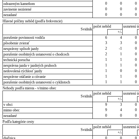
0
0
0
odrazeným kameňom
0
0
0
zavinenie nezistené
0
0
0
nezadané
Hlavné príčiny nehôd (podľa frekvencie)
počet nehôd
usmrtení ú
Svidník
+/-
porušenie povinnosti vodiča
6
4
0
3
3
0
pôsobenie zvierať
2
-1
0
nesprávny spôsob jazdy
2
1
0
porušenie osobitných ustanovení o chodcoch
1
1
0
technická porucha
1
1
0
nesprávna jazda v jazdných pruhoch
1
0
0
nedovolená rýchlosť jazdy
1
1
0
nesprávne otáčanie a cúvanie
1
1
0
porušenie osobitných ustanovení o cyklistoch
Nehody podľa miesta - v/mimo obec
počet nehôd
usmrtení ú
Svidník
+/-
v obci
9
3
0
9
4
0
mimo obec
0
0
0
nezadané
Podľa kategórie cesty
počet nehôd
usmrtení ú
Svidník
+/-
diaľnica
0
0
0