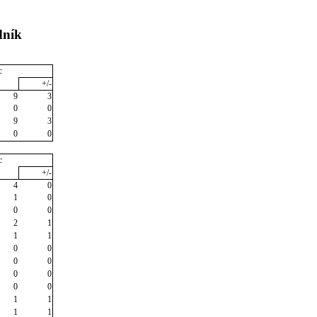
dník
c
+/-
9
3
0
0
9
3
0
0
c
+/-
4
0
1
0
0
0
2
1
1
1
0
0
0
0
0
0
0
0
1
1
1
1