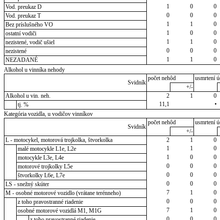
1
0
0
Vod. preukaz D
0
0
0
Vod. preukaz T
1
1
0
Bez príslušného VO
1
0
0
ostatní vodiči
1
1
0
nezistené, vodič ušiel
0
0
0
nezistené
1
1
0
NEZADANÉ
Alkohol u vinníka nehody
počet nehôd
usmrtení ú
Svidník
+/-
Alkohol u vin. neh.
2
1
0
11,1
•
tj. %
Kategória vozidla, u vodičov vinníkov
počet nehôd
usmrtení ú
Svidník
+/-
L - motocykel, motorová trojkolka, štvorkolka
2
1
0
1
1
0
malé motocykle L1e, L2e
1
0
0
motocykle L3e, L4e
0
0
0
motorové trojkolky L5e
0
0
0
štvorkolky L6e, L7e
0
0
0
LS - snežný skúter
7
1
0
M - osobné motorové vozidlo (vrátane terénneho)
0
0
0
z toho pravostranné riadenie
7
1
0
osobné motorové vozidlá M1, M1G
0
0
0
z toho pravostranné riadenie