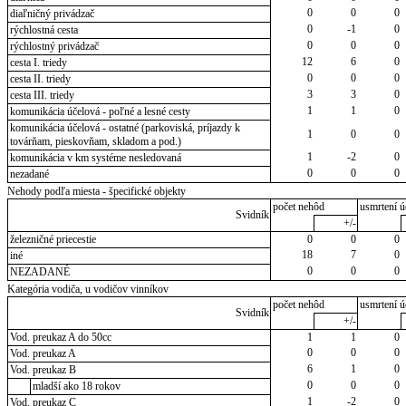
0
0
0
diaľničný privádzač
0
-1
0
rýchlostná cesta
0
0
0
rýchlostný privádzač
12
6
0
cesta I. triedy
0
0
0
cesta II. triedy
3
3
0
cesta III. triedy
1
1
0
komunikácia účelová - poľné a lesné cesty
komunikácia účelová - ostatné (parkoviská, príjazdy k
1
0
0
továrňam, pieskovňam, skladom a pod.)
1
-2
0
komunikácia v km systéme nesledovaná
0
0
0
nezadané
Nehody podľa miesta - špecifické objekty
počet nehôd
usmrtení ú
Svidník
+/-
železničné priecestie
0
0
0
18
7
0
iné
0
0
0
NEZADANÉ
Kategória vodiča, u vodičov vinníkov
počet nehôd
usmrtení ú
Svidník
+/-
Vod. preukaz A do 50cc
1
1
0
0
0
0
Vod. preukaz A
6
1
0
Vod. preukaz B
0
0
0
mladší ako 18 rokov
1
-2
0
Vod. preukaz C