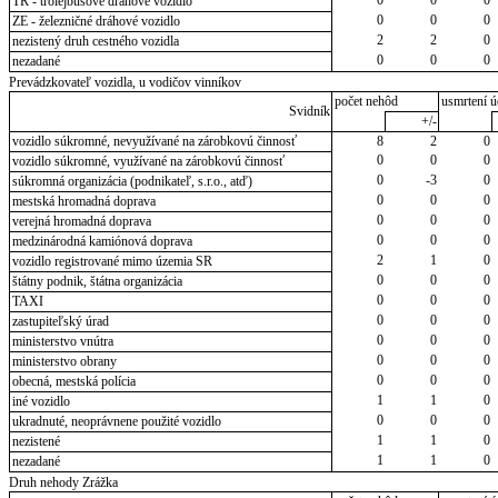
TR - trolejbusové dráhové vozidlo
0
0
0
ZE - železničné dráhové vozidlo
2
2
0
nezistený druh cestného vozidla
0
0
0
nezadané
Prevádzkovateľ vozidla, u vodičov vinníkov
počet nehôd
usmrtení ú
Svidník
+/-
vozidlo súkromné, nevyužívané na zárobkovú činnosť
8
2
0
0
0
0
vozidlo súkromné, využívané na zárobkovú činnosť
0
-3
0
súkromná organizácia (podnikateľ, s.r.o., atď)
0
0
0
mestská hromadná doprava
0
0
0
verejná hromadná doprava
0
0
0
medzinárodná kamiónová doprava
2
1
0
vozidlo registrované mimo územia SR
0
0
0
štátny podnik, štátna organizácia
0
0
0
TAXI
0
0
0
zastupiteľský úrad
0
0
0
ministerstvo vnútra
0
0
0
ministerstvo obrany
0
0
0
obecná, mestská polícia
1
1
0
iné vozidlo
0
0
0
ukradnuté, neoprávnene použité vozidlo
1
1
0
nezistené
1
1
0
nezadané
Druh nehody Zrážka