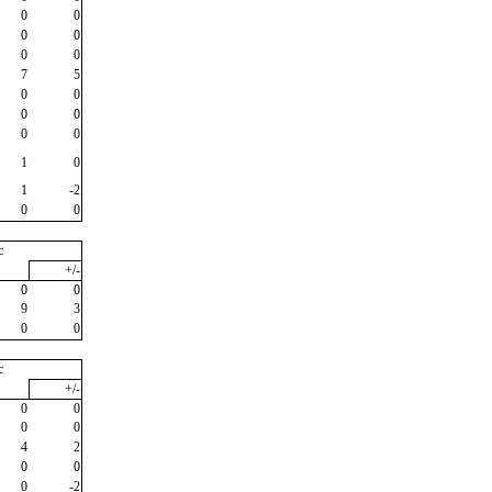
0
0
0
0
0
0
7
5
0
0
0
0
0
0
1
0
1
-2
0
0
c
+/-
0
0
9
3
0
0
c
+/-
0
0
0
0
4
2
0
0
0
-2