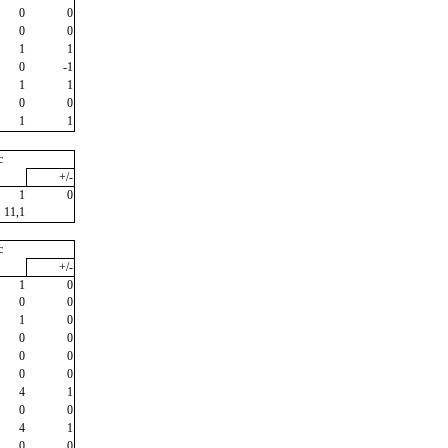
0
0
0
0
1
1
0
-1
1
1
0
0
1
1
c
+/-
1
0
11,1
c
+/-
1
0
0
0
1
0
0
0
0
0
0
0
4
1
0
0
4
1
0
0