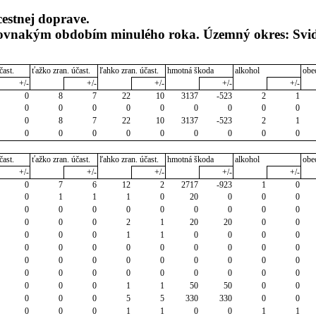
cestnej doprave.
 rovnakým obdobím minulého roka. Územný okres: Svi
čast.
ťažko zran. účast.
ľahko zran. účast.
hmotná škoda
alkohol
obe
+/-
+/-
+/-
+/-
+/-
0
8
7
22
10
3137
-523
2
1
0
0
0
0
0
0
0
0
0
0
8
7
22
10
3137
-523
2
1
0
0
0
0
0
0
0
0
0
čast.
ťažko zran. účast.
ľahko zran. účast.
hmotná škoda
alkohol
obe
+/-
+/-
+/-
+/-
+/-
0
7
6
12
2
2717
-923
1
0
0
1
1
1
0
20
0
0
0
0
0
0
0
0
0
0
0
0
0
0
0
2
1
20
20
0
0
0
0
0
1
1
0
0
0
0
0
0
0
0
0
0
0
0
0
0
0
0
0
0
0
0
0
0
0
0
0
0
0
0
0
0
0
0
0
0
1
1
50
50
0
0
0
0
0
5
5
330
330
0
0
0
0
0
1
1
0
0
1
1