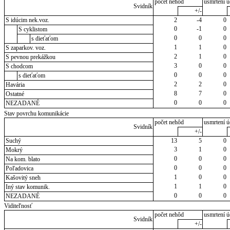
počet nehôd
usmrtení ú
Svidník
+/-
S idúcim nek.voz.
2
-4
0
0
-1
0
S cyklistom
0
0
0
s dieťaťom
1
1
0
S zaparkov. voz.
2
1
0
S pevnou prekážkou
3
0
0
S chodcom
0
0
0
s dieťaťom
2
2
0
Havária
8
7
0
Ostatné
0
0
0
NEZADANÉ
Stav povrchu komunikácie
počet nehôd
usmrtení ú
Svidník
+/-
Suchý
13
5
0
3
1
0
Mokrý
0
0
0
Na kom. blato
0
0
0
Poľadovica
1
0
0
Kašovitý sneh
1
1
0
Iný stav komunik.
0
0
0
NEZADANÉ
Viditeľnosť
počet nehôd
usmrtení ú
Svidník
+/-