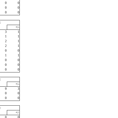
0
0
0
0
0
0
c
+/-
3
1
1
1
2
1
2
1
0
0
1
1
0
0
0
0
0
0
c
+/-
9
3
0
0
0
0
c
+/-
0
0