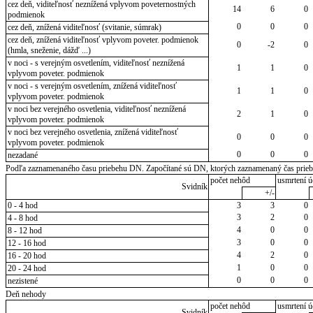
cez deň, viditeľnosť neznížená vplyvom poveternostných
14
6
0
podmienok
0
0
0
cez deň, znížená viditeľnosť (svitanie, súmrak)
cez deň, znížená viditeľnosť vplyvom poveter. podmienok
0
-2
0
(hmla, sneženie, dážď ...)
v noci - s verejným osvetlením, viditeľnosť neznížená
1
1
0
vplyvom poveter. podmienok
v noci - s verejným osvetlením, znížená viditeľnosť
1
1
0
vplyvom poveter. podmienok
v noci bez verejného osvetlenia, viditeľnosť neznížená
2
1
0
vplyvom poveter. podmienok
v noci bez verejného osvetlenia, znížená viditeľnosť
0
0
0
vplyvom poveter. podmienok
0
0
0
nezadané
Podľa zaznamenaného času priebehu DN. Započítané sú DN, ktorých zaznamenaný čas priebeh
počet nehôd
usmrtení ú
Svidník
+/-
0 - 4 hod
3
3
0
3
2
0
4 - 8 hod
4
0
0
8 - 12 hod
3
0
0
12 - 16 hod
4
2
0
16 - 20 hod
1
0
0
20 - 24 hod
0
0
0
nezistené
Deň nehody
počet nehôd
usmrtení ú
Svidník