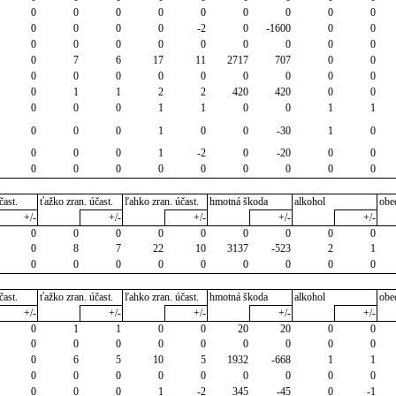
0
0
0
0
0
0
0
0
0
0
0
0
0
-2
0
-1600
0
0
0
0
0
0
0
0
0
0
0
0
7
6
17
11
2717
707
0
0
0
0
0
0
0
0
0
0
0
0
1
1
2
2
420
420
0
0
0
0
0
1
1
0
0
1
1
0
0
0
1
0
0
-30
1
0
0
0
0
1
-2
0
-20
0
0
0
0
0
0
0
0
0
0
0
čast.
ťažko zran. účast.
ľahko zran. účast.
hmotná škoda
alkohol
obe
+/-
+/-
+/-
+/-
+/-
0
0
0
0
0
0
0
0
0
0
8
7
22
10
3137
-523
2
1
0
0
0
0
0
0
0
0
0
čast.
ťažko zran. účast.
ľahko zran. účast.
hmotná škoda
alkohol
obe
+/-
+/-
+/-
+/-
+/-
0
1
1
0
0
20
20
0
0
0
0
0
0
0
0
0
0
0
0
6
5
10
5
1932
-668
1
1
0
0
0
0
0
0
0
0
0
0
0
0
1
-2
345
-45
0
-1