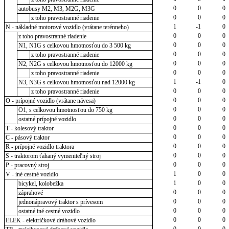
0
0
0
autobusy M2, M3, M2G, M3G
0
0
0
z toho pravostranné riadenie
1
-1
0
N - nákladné motorové vozidlo (vrátane terénneho)
0
0
0
z toho pravostranné riadenie
0
0
0
N1, N1G s celkovou hmotnosťou do 3 500 kg
0
0
0
z toho pravostranné riadenie
0
0
0
N2, N2G s celkovou hmotnosťou do 12000 kg
0
0
0
z toho pravostranné riadenie
1
-1
0
N3, N3G s celkovou hmotnosťou nad 12000 kg
0
0
0
z toho pravostranné riadenie
0
0
0
O - prípojné vozidlo (vrátane návesa)
0
0
0
O1, s celkovou hmotnosťou do 750 kg
0
0
0
ostatné prípojné vozidlo
0
0
0
T - kolesový traktor
0
0
0
C - pásový traktor
0
0
0
R - prípojné vozidlo traktora
0
0
0
S - traktorom ťahaný vymeniteľný stroj
0
0
0
P - pracovný stroj
1
0
0
V - iné cestné vozidlo
1
0
0
bicykel, kolobežka
0
0
0
záprahové
0
0
0
jednonápravový traktor s prívesom
0
0
0
ostatné iné cestné vozidlo
0
0
0
ELEK - električkové dráhové vozidlo
0
0
0