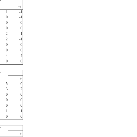
c
+/-
1
-1
0
-1
0
0
0
0
2
1
2
-1
0
0
0
0
4
4
0
0
c
+/-
5
0
3
2
0
0
0
0
0
0
1
1
0
0
c
+/-