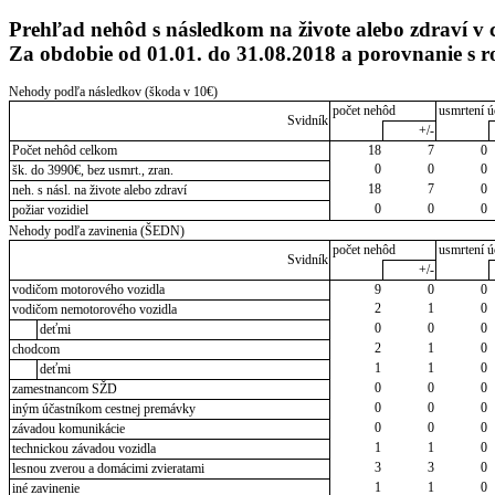
Prehľad nehôd s následkom na živote alebo zdraví v 
Za obdobie od 01.01. do 31.08.2018 a porovnanie s
Nehody podľa následkov (škoda v 10€)
počet nehôd
usmrtení ú
Svidník
+/-
Počet nehôd celkom
18
7
0
0
0
0
šk. do 3990€, bez usmrt., zran.
18
7
0
neh. s násl. na živote alebo zdraví
0
0
0
požiar vozidiel
Nehody podľa zavinenia (ŠEDN)
počet nehôd
usmrtení ú
Svidník
+/-
vodičom motorového vozidla
9
0
0
2
1
0
vodičom nemotorového vozidla
0
0
0
deťmi
2
1
0
chodcom
1
1
0
deťmi
0
0
0
zamestnancom SŽD
0
0
0
iným účastníkom cestnej premávky
0
0
0
závadou komunikácie
1
1
0
technickou závadou vozidla
3
3
0
lesnou zverou a domácimi zvieratami
1
1
0
iné zavinenie