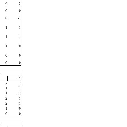
6
2
0
0
0
-1
1
1
1
1
1
0
0
0
0
0
"
c
+/-
2
2
1
1
1
-2
2
1
2
1
1
0
0
0
c