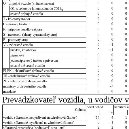
0
0
0
O - prípojné vozidlo (vrátane návesa)
0
0
0
O1, s celkovou hmotnosťou do 750 kg
0
0
0
ostatné prípojné vozidlo
0
0
0
T - kolesový traktor
0
0
0
C - pásový traktor
0
0
0
R - prípojné vozidlo traktora
0
0
0
S - traktorom ťahaný vymeniteľný stroj
0
0
0
P - pracovný stroj
0
-1
0
V - iné cestné vozidlo
0
-1
0
bicykel, kolobežka
0
0
0
záprahové
0
0
0
jednonápravový traktor s prívesom
0
0
0
ostatné iné cestné vozidlo
0
0
0
ELEK - električkové dráhové vozidlo
0
0
0
TR - trolejbusové dráhové vozidlo
0
0
0
ZE - železničné dráhové vozidlo
0
-2
0
nezistený druh cestného vozidla
0
0
0
nezadané
Prevádzkovateľ vozidla, u vodičov 
počet nehôd
usmrtení ú
Gelnica
+/-
vozidlo súkromné, nevyužívané na zárobkovú činnosť
14
-4
1
0
-1
0
vozidlo súkromné, využívané na zárobkovú činnosť
2
2
0
súkromná organizácia (podnikateľ, s.r.o., atď)