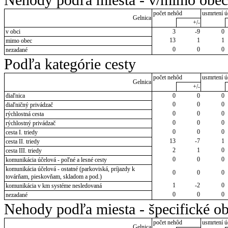
počet nehôd
usmrtení ú
Gelnica
+/-
v obci
3
-9
0
13
1
1
mimo obec
0
0
0
nezadané
Podľa kategórie cesty
počet nehôd
usmrtení ú
Gelnica
+/-
diaľnica
0
0
0
0
0
0
diaľničný privádzač
0
0
0
rýchlostná cesta
0
0
0
rýchlostný privádzač
0
0
0
cesta I. triedy
13
-7
1
cesta II. triedy
2
1
0
cesta III. triedy
0
0
0
komunikácia účelová - poľné a lesné cesty
komunikácia účelová - ostatné (parkoviská, príjazdy k
0
0
0
továrňam, pieskovňam, skladom a pod.)
1
-2
0
komunikácia v km systéme nesledovaná
0
0
0
nezadané
Nehody podľa miesta - špecifické ob
počet nehôd
usmrtení ú
Gelnica