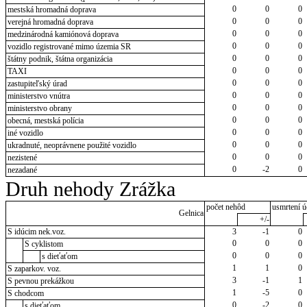
0
0
0
mestská hromadná doprava
0
0
0
verejná hromadná doprava
0
0
0
medzinárodná kamiónová doprava
0
0
0
vozidlo registrované mimo územia SR
0
0
0
štátny podnik, štátna organizácia
0
0
0
TAXI
0
0
0
zastupiteľský úrad
0
0
0
ministerstvo vnútra
0
0
0
ministerstvo obrany
0
0
0
obecná, mestská polícia
0
0
0
iné vozidlo
0
0
0
ukradnuté, neoprávnene použité vozidlo
0
0
0
nezistené
0
-2
0
nezadané
Druh nehody Zrážka
počet nehôd
usmrtení ú
Gelnica
+/-
S idúcim nek.voz.
3
-1
0
0
0
0
S cyklistom
0
0
0
s dieťaťom
1
1
0
S zaparkov. voz.
3
-1
1
S pevnou prekážkou
1
-5
0
S chodcom
0
-2
0
s dieťaťom