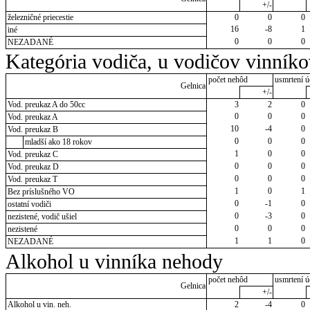
+/-
železničné priecestie
0
0
0
16
-8
1
iné
0
0
0
NEZADANÉ
Kategória vodiča, u vodičov vinník
počet nehôd
usmrtení ú
Gelnica
+/-
Vod. preukaz A do 50cc
3
2
0
0
0
0
Vod. preukaz A
10
-4
0
Vod. preukaz B
0
0
0
mladší ako 18 rokov
1
0
0
Vod. preukaz C
0
0
0
Vod. preukaz D
0
0
0
Vod. preukaz T
1
0
1
Bez príslušného VO
0
-1
0
ostatní vodiči
0
-3
0
nezistené, vodič ušiel
0
0
0
nezistené
1
1
0
NEZADANÉ
Alkohol u vinníka nehody
počet nehôd
usmrtení ú
Gelnica
+/-
Alkohol u vin. neh.
2
-4
0