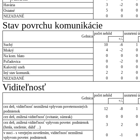
3
-2
0
Havária
5
0
0
Ostatné
0
0
0
NEZADANÉ
Stav povrchu komunikácie
počet nehôd
usmrtení ú
Gelnica
+/-
Suchý
10
-6
1
4
-2
0
Mokrý
0
0
0
Na kom. blato
0
-2
0
Poľadovica
0
0
0
Kašovitý sneh
2
2
0
Iný stav komunik.
0
0
0
NEZADANÉ
Viditeľnosť
počet nehôd
usmrtení ú
Gelnica
+/-
cez deň, viditeľnosť neznížená vplyvom poveternostných
12
-8
1
podmienok
0
0
0
cez deň, znížená viditeľnosť (svitanie, súmrak)
cez deň, znížená viditeľnosť vplyvom poveter. podmienok
3
2
0
(hmla, sneženie, dážď ...)
v noci - s verejným osvetlením, viditeľnosť neznížená
0
-1
0
vplyvom poveter. podmienok