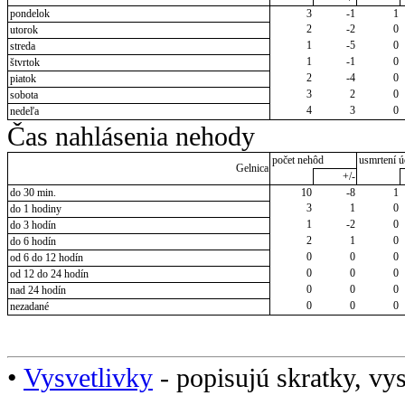
pondelok
3
-1
1
2
-2
0
utorok
1
-5
0
streda
1
-1
0
štvrtok
2
-4
0
piatok
3
2
0
sobota
4
3
0
nedeľa
Čas nahlásenia nehody
počet nehôd
usmrtení ú
Gelnica
+/-
do 30 min.
10
-8
1
3
1
0
do 1 hodiny
1
-2
0
do 3 hodín
2
1
0
do 6 hodín
0
0
0
od 6 do 12 hodín
0
0
0
od 12 do 24 hodín
0
0
0
nad 24 hodín
0
0
0
nezadané
•
Vysvetlivky
- popisujú skratky, vys