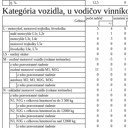
12,5
0
tj. %
Kategória vozidla, u vodičov vinník
počet nehôd
usmrtení ú
Gelnica
+/-
L - motocykel, motorová trojkolka, štvorkolka
5
4
0
1
1
0
malé motocykle L1e, L2e
4
3
0
motocykle L3e, L4e
0
0
0
motorové trojkolky L5e
0
0
0
štvorkolky L6e, L7e
0
0
0
LS - snežný skúter
11
-5
1
M - osobné motorové vozidlo (vrátane terénneho)
0
0
0
z toho pravostranné riadenie
11
-5
1
osobné motorové vozidlá M1, M1G
0
0
0
z toho pravostranné riadenie
0
0
0
autobusy M2, M3, M2G, M3G
0
0
0
z toho pravostranné riadenie
0
-1
0
N - nákladné motorové vozidlo (vrátane terénneho)
0
0
0
z toho pravostranné riadenie
0
0
0
N1, N1G s celkovou hmotnosťou do 3 500 kg
0
0
0
z toho pravostranné riadenie
0
-1
0
N2, N2G s celkovou hmotnosťou do 12000 kg
0
0
0
z toho pravostranné riadenie
0
0
0
N3, N3G s celkovou hmotnosťou nad 12000 kg
0
0
0
z toho pravostranné riadenie