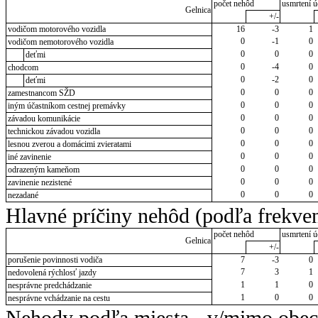
počet nehôd
usmrtení ú
Gelnica
+/-
vodičom motorového vozidla
16
-3
1
0
-1
0
vodičom nemotorového vozidla
0
0
0
deťmi
0
-4
0
chodcom
0
-2
0
deťmi
0
0
0
zamestnancom SŽD
0
0
0
iným účastníkom cestnej premávky
0
0
0
závadou komunikácie
0
0
0
technickou závadou vozidla
0
0
0
lesnou zverou a domácimi zvieratami
0
0
0
iné zavinenie
0
0
0
odrazeným kameňom
0
0
0
zavinenie nezistené
0
0
0
nezadané
Hlavné príčiny nehôd (podľa frekven
počet nehôd
usmrtení ú
Gelnica
+/-
porušenie povinnosti vodiča
7
-3
0
7
3
1
nedovolená rýchlosť jazdy
1
1
0
nesprávne predchádzanie
1
0
0
nesprávne vchádzanie na cestu
Nehody podľa miesta - v/mimo obec