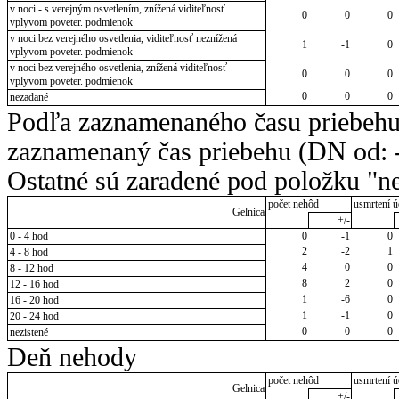
v noci - s verejným osvetlením, znížená viditeľnosť
0
0
0
vplyvom poveter. podmienok
v noci bez verejného osvetlenia, viditeľnosť neznížená
1
-1
0
vplyvom poveter. podmienok
v noci bez verejného osvetlenia, znížená viditeľnosť
0
0
0
vplyvom poveter. podmienok
0
0
0
nezadané
Podľa zaznamenaného času priebehu
zaznamenaný čas priebehu (DN od: -
Ostatné sú zaradené pod položku "ne
počet nehôd
usmrtení ú
Gelnica
+/-
0 - 4 hod
0
-1
0
2
-2
1
4 - 8 hod
4
0
0
8 - 12 hod
8
2
0
12 - 16 hod
1
-6
0
16 - 20 hod
1
-1
0
20 - 24 hod
0
0
0
nezistené
Deň nehody
počet nehôd
usmrtení ú
Gelnica
+/-