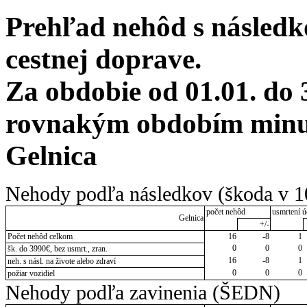
Prehľad nehôd s následko
cestnej doprave.
Za obdobie od 01.01. do 
rovnakým obdobím minul
Gelnica
Nehody podľa následkov (škoda v 1
počet nehôd
usmrtení ú
Gelnica
+/-
Počet nehôd celkom
16
-8
1
0
0
0
šk. do 3990€, bez usmrt., zran.
16
-8
1
neh. s násl. na živote alebo zdraví
0
0
0
požiar vozidiel
Nehody podľa zavinenia (ŠEDN)