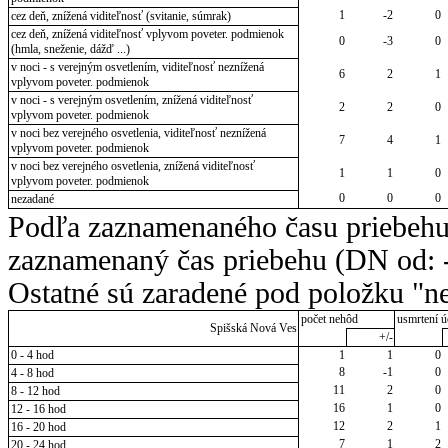
1
-2
0
cez deň, znížená viditeľnosť (svitanie, súmrak)
cez deň, znížená viditeľnosť vplyvom poveter. podmienok
0
-3
0
(hmla, sneženie, dážď ...)
v noci - s verejným osvetlením, viditeľnosť neznížená
6
2
1
vplyvom poveter. podmienok
v noci - s verejným osvetlením, znížená viditeľnosť
2
2
0
vplyvom poveter. podmienok
v noci bez verejného osvetlenia, viditeľnosť neznížená
7
4
1
vplyvom poveter. podmienok
v noci bez verejného osvetlenia, znížená viditeľnosť
1
1
0
vplyvom poveter. podmienok
0
0
0
nezadané
Podľa zaznamenaného času priebehu
zaznamenaný čas priebehu (DN od: -
Ostatné sú zaradené pod položku "ne
počet nehôd
usmrtení ú
Spišská Nová Ves
+/-
0 - 4 hod
1
1
0
8
-1
0
4 - 8 hod
11
2
0
8 - 12 hod
16
1
0
12 - 16 hod
12
2
1
16 - 20 hod
7
1
2
20 - 24 hod