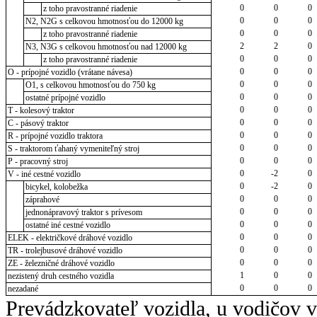
0
0
0
z toho pravostranné riadenie
0
0
0
N2, N2G s celkovou hmotnosťou do 12000 kg
0
0
0
z toho pravostranné riadenie
2
2
0
N3, N3G s celkovou hmotnosťou nad 12000 kg
0
0
0
z toho pravostranné riadenie
0
0
0
O - prípojné vozidlo (vrátane návesa)
0
0
0
O1, s celkovou hmotnosťou do 750 kg
0
0
0
ostatné prípojné vozidlo
0
0
0
T - kolesový traktor
0
0
0
C - pásový traktor
0
0
0
R - prípojné vozidlo traktora
0
0
0
S - traktorom ťahaný vymeniteľný stroj
0
0
0
P - pracovný stroj
0
-2
0
V - iné cestné vozidlo
0
-2
0
bicykel, kolobežka
0
0
0
záprahové
0
0
0
jednonápravový traktor s prívesom
0
0
0
ostatné iné cestné vozidlo
0
0
0
ELEK - električkové dráhové vozidlo
0
0
0
TR - trolejbusové dráhové vozidlo
0
0
0
ZE - železničné dráhové vozidlo
1
0
0
nezistený druh cestného vozidla
0
0
0
nezadané
Prevádzkovateľ vozidla, u vodičov 