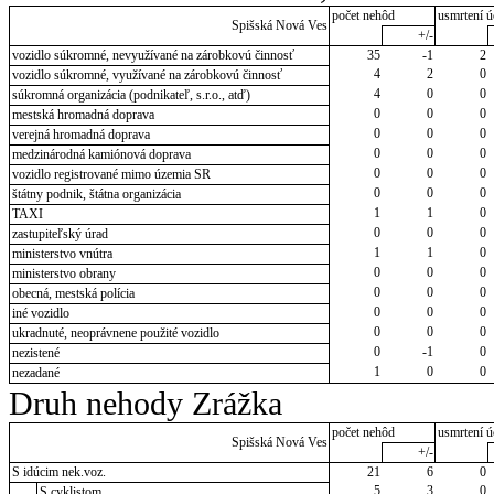
počet nehôd
usmrtení ú
Spišská Nová Ves
+/-
vozidlo súkromné, nevyužívané na zárobkovú činnosť
35
-1
2
4
2
0
vozidlo súkromné, využívané na zárobkovú činnosť
4
0
0
súkromná organizácia (podnikateľ, s.r.o., atď)
0
0
0
mestská hromadná doprava
0
0
0
verejná hromadná doprava
0
0
0
medzinárodná kamiónová doprava
0
0
0
vozidlo registrované mimo územia SR
0
0
0
štátny podnik, štátna organizácia
1
1
0
TAXI
0
0
0
zastupiteľský úrad
1
1
0
ministerstvo vnútra
0
0
0
ministerstvo obrany
0
0
0
obecná, mestská polícia
0
0
0
iné vozidlo
0
0
0
ukradnuté, neoprávnene použité vozidlo
0
-1
0
nezistené
1
0
0
nezadané
Druh nehody Zrážka
počet nehôd
usmrtení ú
Spišská Nová Ves
+/-
S idúcim nek.voz.
21
6
0
5
3
0
S cyklistom