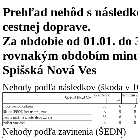
Prehľad nehôd s následko
cestnej doprave.
Za obdobie od 01.01. do 
rovnakým obdobím minul
Spišská Nová Ves
Nehody podľa následkov (škoda v 1
počet nehôd
usmrtení ú
Spišská Nová Ves
+/-
Počet nehôd celkom
55
6
3
0
0
0
šk. do 3990€, bez usmrt., zran.
55
6
3
neh. s násl. na živote alebo zdraví
0
0
0
požiar vozidiel
Nehody podľa zavinenia (ŠEDN)