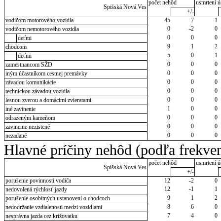
počet nehôd
usmrtení ú
Spišská Nová Ves
+/-
vodičom motorového vozidla
45
7
1
0
-2
0
vodičom nemotorového vozidla
0
0
0
deťmi
9
1
2
chodcom
5
0
1
deťmi
0
0
0
zamestnancom SŽD
0
0
0
iným účastníkom cestnej premávky
0
0
0
závadou komunikácie
0
0
0
technickou závadou vozidla
0
0
0
lesnou zverou a domácimi zvieratami
1
0
0
iné zavinenie
0
0
0
odrazeným kameňom
0
0
0
zavinenie nezistené
0
0
0
nezadané
Hlavné príčiny nehôd (podľa frekven
počet nehôd
usmrtení ú
Spišská Nová Ves
+/-
porušenie povinnosti vodiča
12
-2
0
12
-1
1
nedovolená rýchlosť jazdy
9
1
2
porušenie osobitných ustanovení o chodcoch
8
6
0
nedodržanie vzdialenosti medzi vozidlami
7
4
0
nesprávna jazda cez križovatku