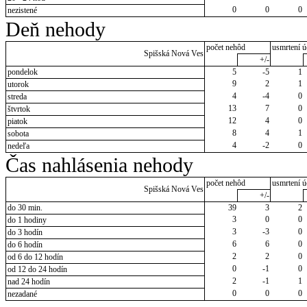
0
0
0
nezistené
Deň nehody
počet nehôd
usmrtení ú
Spišská Nová Ves
+/-
pondelok
5
-5
1
9
2
1
utorok
4
-4
0
streda
13
7
0
štvrtok
12
4
0
piatok
8
4
1
sobota
4
-2
0
nedeľa
Čas nahlásenia nehody
počet nehôd
usmrtení ú
Spišská Nová Ves
+/-
do 30 min.
39
3
2
3
0
0
do 1 hodiny
3
-3
0
do 3 hodín
6
6
0
do 6 hodín
2
2
0
od 6 do 12 hodín
0
-1
0
od 12 do 24 hodín
2
-1
1
nad 24 hodín
0
0
0
nezadané