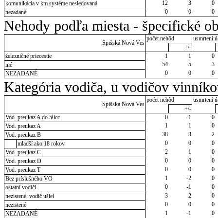
12
3
0
komunikácia v km systéme nesledovaná
0
0
0
nezadané
Nehody podľa miesta - špecifické ob
počet nehôd
usmrtení ú
Spišská Nová Ves
+/-
železničné priecestie
1
1
0
54
5
3
iné
0
0
0
NEZADANÉ
Kategória vodiča, u vodičov vinník
počet nehôd
usmrtení ú
Spišská Nová Ves
+/-
Vod. preukaz A do 50cc
0
-1
0
1
1
0
Vod. preukaz A
38
3
2
Vod. preukaz B
0
0
0
mladší ako 18 rokov
2
1
0
Vod. preukaz C
0
0
0
Vod. preukaz D
0
0
0
Vod. preukaz T
1
-2
0
Bez príslušného VO
0
-1
0
ostatní vodiči
3
2
0
nezistené, vodič ušiel
0
0
0
nezistené
1
-1
0
NEZADANÉ