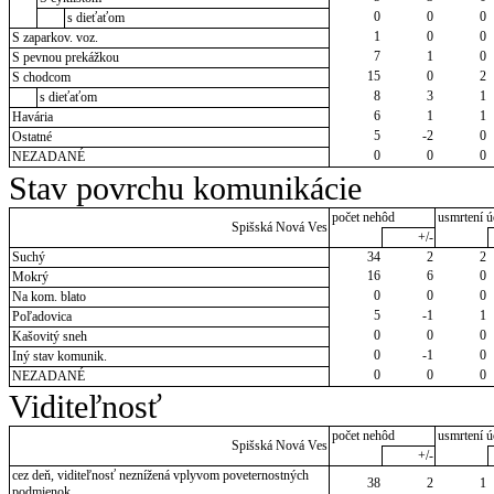
0
0
0
s dieťaťom
1
0
0
S zaparkov. voz.
7
1
0
S pevnou prekážkou
15
0
2
S chodcom
8
3
1
s dieťaťom
6
1
1
Havária
5
-2
0
Ostatné
0
0
0
NEZADANÉ
Stav povrchu komunikácie
počet nehôd
usmrtení ú
Spišská Nová Ves
+/-
Suchý
34
2
2
16
6
0
Mokrý
0
0
0
Na kom. blato
5
-1
1
Poľadovica
0
0
0
Kašovitý sneh
0
-1
0
Iný stav komunik.
0
0
0
NEZADANÉ
Viditeľnosť
počet nehôd
usmrtení ú
Spišská Nová Ves
+/-
cez deň, viditeľnosť neznížená vplyvom poveternostných
38
2
1
podmienok