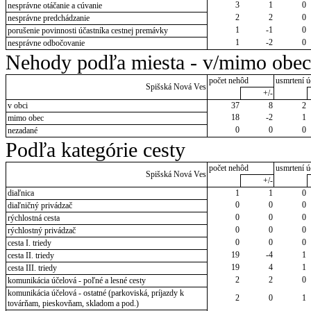
3
1
0
nesprávne otáčanie a cúvanie
2
2
0
nesprávne predchádzanie
1
-1
0
porušenie povinnosti účastníka cestnej premávky
1
-2
0
nesprávne odbočovanie
Nehody podľa miesta - v/mimo obec
počet nehôd
usmrtení ú
Spišská Nová Ves
+/-
v obci
37
8
2
18
-2
1
mimo obec
0
0
0
nezadané
Podľa kategórie cesty
počet nehôd
usmrtení ú
Spišská Nová Ves
+/-
diaľnica
1
1
0
0
0
0
diaľničný privádzač
0
0
0
rýchlostná cesta
0
0
0
rýchlostný privádzač
0
0
0
cesta I. triedy
19
-4
1
cesta II. triedy
19
4
1
cesta III. triedy
2
2
0
komunikácia účelová - poľné a lesné cesty
komunikácia účelová - ostatné (parkoviská, príjazdy k
2
0
1
továrňam, pieskovňam, skladom a pod.)