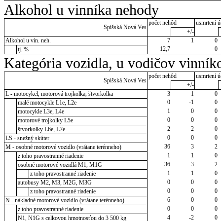
Alkohol u vinníka nehody
počet nehôd
usmrtení ú
Spišská Nová Ves
+/-
Alkohol u vin. neh.
7
1
0
12,7
0
tj. %
Kategória vozidla, u vodičov vinník
počet nehôd
usmrtení ú
Spišská Nová Ves
+/-
L - motocykel, motorová trojkolka, štvorkolka
3
1
0
0
-1
0
malé motocykle L1e, L2e
1
0
0
motocykle L3e, L4e
0
0
0
motorové trojkolky L5e
2
2
0
štvorkolky L6e, L7e
0
0
0
LS - snežný skúter
36
3
2
M - osobné motorové vozidlo (vrátane terénneho)
1
1
0
z toho pravostranné riadenie
36
3
2
osobné motorové vozidlá M1, M1G
1
1
0
z toho pravostranné riadenie
0
0
0
autobusy M2, M3, M2G, M3G
0
0
0
z toho pravostranné riadenie
6
0
0
N - nákladné motorové vozidlo (vrátane terénneho)
0
0
0
z toho pravostranné riadenie
4
-2
0
N1, N1G s celkovou hmotnosťou do 3 500 kg