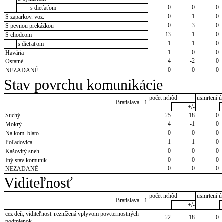
0
0
0
s dieťaťom
0
-1
0
S zaparkov. voz.
0
-3
0
S pevnou prekážkou
13
-1
0
S chodcom
1
-1
0
s dieťaťom
1
0
0
Havária
4
-2
0
Ostatné
0
0
0
NEZADANÉ
Stav povrchu komunikácie
počet nehôd
usmrtení ú
Bratislava - 1
+/-
Suchý
25
-18
0
4
-1
0
Mokrý
0
0
0
Na kom. blato
1
1
0
Poľadovica
0
0
0
Kašovitý sneh
0
0
0
Iný stav komunik.
0
0
0
NEZADANÉ
Viditeľnosť
počet nehôd
usmrtení ú
Bratislava - 1
+/-
cez deň, viditeľnosť neznížená vplyvom poveternostných
22
-18
0
podmienok