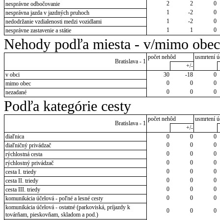
2
2
0
nesprávne odbočovanie
1
-2
0
nesprávna jazda v jazdných pruhoch
1
-2
0
nedodržanie vzdialenosti medzi vozidlami
1
1
0
nesprávne zastavenie a státie
Nehody podľa miesta - v/mimo obec
počet nehôd
usmrtení ú
Bratislava - 1
+/-
v obci
30
-18
0
0
0
0
mimo obec
0
0
0
nezadané
Podľa kategórie cesty
počet nehôd
usmrtení ú
Bratislava - 1
+/-
diaľnica
0
0
0
0
0
0
diaľničný privádzač
0
0
0
rýchlostná cesta
0
0
0
rýchlostný privádzač
0
0
0
cesta I. triedy
0
0
0
cesta II. triedy
0
0
0
cesta III. triedy
0
0
0
komunikácia účelová - poľné a lesné cesty
komunikácia účelová - ostatné (parkoviská, príjazdy k
0
0
0
továrňam, pieskovňam, skladom a pod.)