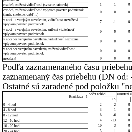
1
1
0
cez deň, znížená viditeľnosť (svitanie, súmrak)
cez deň, znížená viditeľnosť vplyvom poveter. podmienok
0
0
0
(hmla, sneženie, dážď ...)
v noci - s verejným osvetlením, viditeľnosť neznížená
7
-1
0
vplyvom poveter. podmienok
v noci - s verejným osvetlením, znížená viditeľnosť
0
0
0
vplyvom poveter. podmienok
v noci bez verejného osvetlenia, viditeľnosť neznížená
0
0
0
vplyvom poveter. podmienok
v noci bez verejného osvetlenia, znížená viditeľnosť
0
0
0
vplyvom poveter. podmienok
0
0
0
nezadané
Podľa zaznamenaného času priebehu
zaznamenaný čas priebehu (DN od: -
Ostatné sú zaradené pod položku "ne
počet nehôd
usmrtení ú
Bratislava - 1
+/-
0 - 4 hod
2
-2
0
3
-1
0
4 - 8 hod
8
-6
0
8 - 12 hod
4
-13
0
12 - 16 hod
10
3
0
16 - 20 hod
3
1
0
20 - 24 hod