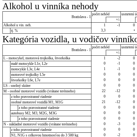
Alkohol u vinníka nehody
počet nehôd
usmrtení ú
Bratislava - 1
+/-
Alkohol u vin. neh.
1
-1
0
3,3
•
tj. %
Kategória vozidla, u vodičov vinník
počet nehôd
usmrtení ú
Bratislava - 1
+/-
L - motocykel, motorová trojkolka, štvorkolka
1
-2
0
0
-1
0
malé motocykle L1e, L2e
1
-1
0
motocykle L3e, L4e
0
0
0
motorové trojkolky L5e
0
0
0
štvorkolky L6e, L7e
0
0
0
LS - snežný skúter
22
-12
0
M - osobné motorové vozidlo (vrátane terénneho)
0
0
0
z toho pravostranné riadenie
21
-12
0
osobné motorové vozidlá M1, M1G
0
0
0
z toho pravostranné riadenie
0
0
0
autobusy M2, M3, M2G, M3G
0
0
0
z toho pravostranné riadenie
0
-3
0
N - nákladné motorové vozidlo (vrátane terénneho)
0
0
0
z toho pravostranné riadenie
0
-2
0
N1, N1G s celkovou hmotnosťou do 3 500 kg