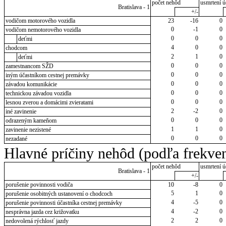
počet nehôd
usmrtení ú
Bratislava - 1
+/-
vodičom motorového vozidla
23
-16
0
0
-1
0
vodičom nemotorového vozidla
0
0
0
deťmi
4
0
0
chodcom
2
1
0
deťmi
0
0
0
zamestnancom SŽD
0
0
0
iným účastníkom cestnej premávky
0
0
0
závadou komunikácie
0
0
0
technickou závadou vozidla
0
0
0
lesnou zverou a domácimi zvieratami
2
-2
0
iné zavinenie
0
0
0
odrazeným kameňom
1
1
0
zavinenie nezistené
0
0
0
nezadané
Hlavné príčiny nehôd (podľa frekven
počet nehôd
usmrtení ú
Bratislava - 1
+/-
porušenie povinnosti vodiča
10
-8
0
5
1
0
porušenie osobitných ustanovení o chodcoch
4
-5
0
porušenie povinnosti účastníka cestnej premávky
4
-2
0
nesprávna jazda cez križovatku
2
2
0
nedovolená rýchlosť jazdy