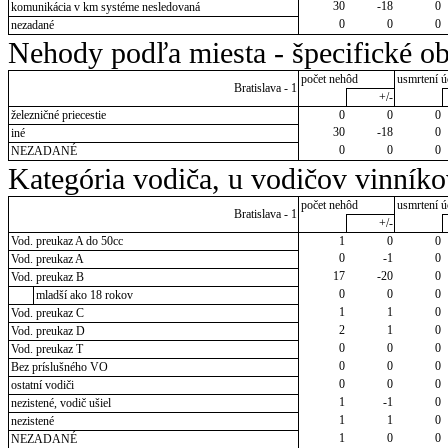
30
-18
0
komunikácia v km systéme nesledovaná
0
0
0
nezadané
Nehody podľa miesta - špecifické ob
počet nehôd
usmrtení ú
Bratislava - 1
+/-
železničné priecestie
0
0
0
30
-18
0
iné
0
0
0
NEZADANÉ
Kategória vodiča, u vodičov vinník
počet nehôd
usmrtení ú
Bratislava - 1
+/-
Vod. preukaz A do 50cc
1
0
0
0
-1
0
Vod. preukaz A
17
-20
0
Vod. preukaz B
0
0
0
mladší ako 18 rokov
1
1
0
Vod. preukaz C
2
1
0
Vod. preukaz D
0
0
0
Vod. preukaz T
0
0
0
Bez príslušného VO
0
0
0
ostatní vodiči
1
-1
0
nezistené, vodič ušiel
1
1
0
nezistené
1
0
0
NEZADANÉ