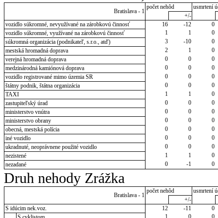
počet nehôd
usmrtení ú
Bratislava - 1
+/-
vozidlo súkromné, nevyužívané na zárobkovú činnosť
16
-12
0
1
1
0
vozidlo súkromné, využívané na zárobkovú činnosť
3
-10
0
súkromná organizácia (podnikateľ, s.r.o., atď)
2
1
0
mestská hromadná doprava
0
0
0
verejná hromadná doprava
0
0
0
medzinárodná kamiónová doprava
0
0
0
vozidlo registrované mimo územia SR
0
0
0
štátny podnik, štátna organizácia
1
1
0
TAXI
0
0
0
zastupiteľský úrad
0
0
0
ministerstvo vnútra
0
0
0
ministerstvo obrany
0
0
0
obecná, mestská polícia
0
0
0
iné vozidlo
0
0
0
ukradnuté, neoprávnene použité vozidlo
1
1
0
nezistené
0
-1
0
nezadané
Druh nehody Zrážka
počet nehôd
usmrtení ú
Bratislava - 1
+/-
S idúcim nek.voz.
12
-11
0
1
0
0
S cyklistom