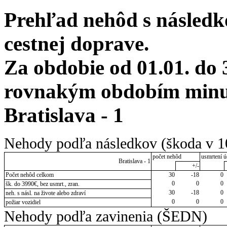
Prehľad nehôd s následko
cestnej doprave.
Za obdobie od 01.01. do 
rovnakým obdobím minulé
Bratislava - 1
Nehody podľa následkov (škoda v 1
počet nehôd
usmrtení ú
Bratislava - 1
+/-
Počet nehôd celkom
30
-18
0
0
0
0
šk. do 3990€, bez usmrt., zran.
30
-18
0
neh. s násl. na živote alebo zdraví
0
0
0
požiar vozidiel
Nehody podľa zavinenia (ŠEDN)