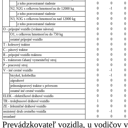
0
0
0
z toho pravostranné riadenie
0
-1
0
N2, N2G s celkovou hmotnosťou do 12000 kg
0
0
0
z toho pravostranné riadenie
0
0
0
N3, N3G s celkovou hmotnosťou nad 12000 kg
0
0
0
z toho pravostranné riadenie
0
0
0
O - prípojné vozidlo (vrátane návesa)
0
0
0
O1, s celkovou hmotnosťou do 750 kg
0
0
0
ostatné prípojné vozidlo
0
0
0
T - kolesový traktor
0
0
0
C - pásový traktor
0
0
0
R - prípojné vozidlo traktora
0
0
0
S - traktorom ťahaný vymeniteľný stroj
0
0
0
P - pracovný stroj
0
-1
0
V - iné cestné vozidlo
0
-1
0
bicykel, kolobežka
0
0
0
záprahové
0
0
0
jednonápravový traktor s prívesom
0
0
0
ostatné iné cestné vozidlo
0
0
0
ELEK - električkové dráhové vozidlo
1
0
0
TR - trolejbusové dráhové vozidlo
0
0
0
ZE - železničné dráhové vozidlo
0
-1
0
nezistený druh cestného vozidla
0
0
0
nezadané
Prevádzkovateľ vozidla, u vodičov 