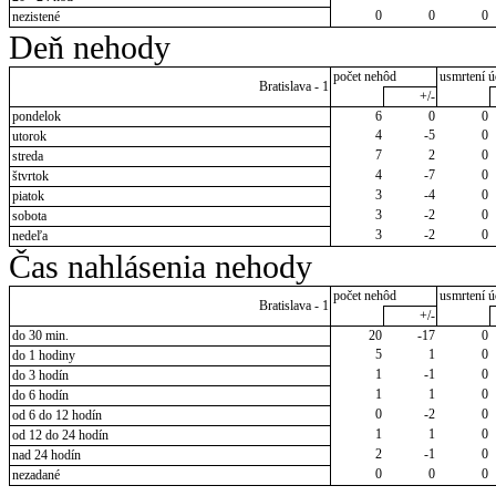
0
0
0
nezistené
Deň nehody
počet nehôd
usmrtení ú
Bratislava - 1
+/-
pondelok
6
0
0
4
-5
0
utorok
7
2
0
streda
4
-7
0
štvrtok
3
-4
0
piatok
3
-2
0
sobota
3
-2
0
nedeľa
Čas nahlásenia nehody
počet nehôd
usmrtení ú
Bratislava - 1
+/-
do 30 min.
20
-17
0
5
1
0
do 1 hodiny
1
-1
0
do 3 hodín
1
1
0
do 6 hodín
0
-2
0
od 6 do 12 hodín
1
1
0
od 12 do 24 hodín
2
-1
0
nad 24 hodín
0
0
0
nezadané