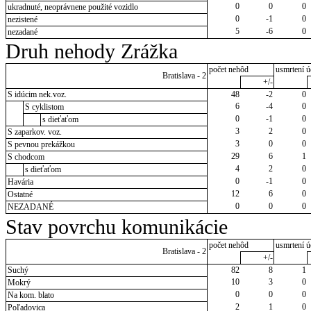
0
0
0
ukradnuté, neoprávnene použité vozidlo
0
-1
0
nezistené
5
-6
0
nezadané
Druh nehody Zrážka
počet nehôd
usmrtení ú
Bratislava - 2
+/-
S idúcim nek.voz.
48
-2
0
6
-4
0
S cyklistom
0
-1
0
s dieťaťom
3
2
0
S zaparkov. voz.
3
0
0
S pevnou prekážkou
29
6
1
S chodcom
4
2
0
s dieťaťom
0
-1
0
Havária
12
6
0
Ostatné
0
0
0
NEZADANÉ
Stav povrchu komunikácie
počet nehôd
usmrtení ú
Bratislava - 2
+/-
Suchý
82
8
1
10
3
0
Mokrý
0
0
0
Na kom. blato
2
1
0
Poľadovica