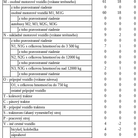
61
18
0
M - osobné motorové vozidlo (vrátane terénneho)
0
0
0
z toho pravostranné riadenie
60
18
0
osobné motorové vozidlá M1, M1G
0
0
0
z toho pravostranné riadenie
0
0
0
autobusy M2, M3, M2G, M3G
0
0
0
z toho pravostranné riadenie
9
2
0
N - nákladné motorové vozidlo (vrátane terénneho)
0
0
0
z toho pravostranné riadenie
7
1
0
N1, N1G s celkovou hmotnosťou do 3 500 kg
0
0
0
z toho pravostranné riadenie
0
0
0
N2, N2G s celkovou hmotnosťou do 12000 kg
0
0
0
z toho pravostranné riadenie
2
1
0
N3, N3G s celkovou hmotnosťou nad 12000 kg
0
0
0
z toho pravostranné riadenie
0
0
0
O - prípojné vozidlo (vrátane návesa)
0
0
0
O1, s celkovou hmotnosťou do 750 kg
0
0
0
ostatné prípojné vozidlo
0
0
0
T - kolesový traktor
0
0
0
C - pásový traktor
0
0
0
R - prípojné vozidlo traktora
0
0
0
S - traktorom ťahaný vymeniteľný stroj
0
0
0
P - pracovný stroj
4
-2
0
V - iné cestné vozidlo
4
-2
0
bicykel, kolobežka
0
0
0
záprahové