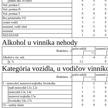
0
0
0
mladší ako 18 rokov
6
-1
0
Vod. preukaz C
1
0
0
Vod. preukaz D
0
0
0
Vod. preukaz T
0
-2
0
Bez príslušného VO
3
-1
0
ostatní vodiči
6
-5
0
nezistené, vodič ušiel
0
0
0
nezistené
1
-2
0
NEZADANÉ
Alkohol u vinníka nehody
počet nehôd
usmrtení ú
Bratislava - 2
+/-
Alkohol u vin. neh.
3
-4
0
3,2
0
tj. %
Kategória vozidla, u vodičov vinník
počet nehôd
usmrtení ú
Bratislava - 2
+/-
L - motocykel, motorová trojkolka, štvorkolka
2
-5
0
1
1
0
malé motocykle L1e, L2e
1
-5
0
motocykle L3e, L4e
0
0
0
motorové trojkolky L5e
0
-1
0
štvorkolky L6e, L7e
0
0
0
LS - snežný skúter