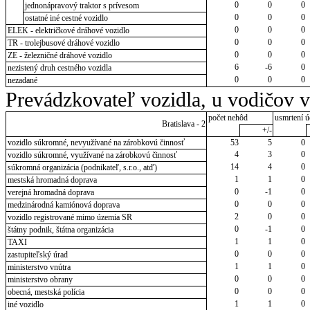
0
0
0
jednonápravový traktor s prívesom
0
0
0
ostatné iné cestné vozidlo
0
0
0
ELEK - električkové dráhové vozidlo
0
0
0
TR - trolejbusové dráhové vozidlo
0
0
0
ZE - železničné dráhové vozidlo
6
-6
0
nezistený druh cestného vozidla
0
0
0
nezadané
Prevádzkovateľ vozidla, u vodičov 
počet nehôd
usmrtení ú
Bratislava - 2
+/-
vozidlo súkromné, nevyužívané na zárobkovú činnosť
53
5
0
4
3
0
vozidlo súkromné, využívané na zárobkovú činnosť
14
4
0
súkromná organizácia (podnikateľ, s.r.o., atď)
1
1
0
mestská hromadná doprava
0
-1
0
verejná hromadná doprava
0
0
0
medzinárodná kamiónová doprava
2
0
0
vozidlo registrované mimo územia SR
0
-1
0
štátny podnik, štátna organizácia
1
1
0
TAXI
0
0
0
zastupiteľský úrad
1
1
0
ministerstvo vnútra
0
0
0
ministerstvo obrany
0
0
0
obecná, mestská polícia
1
1
0
iné vozidlo