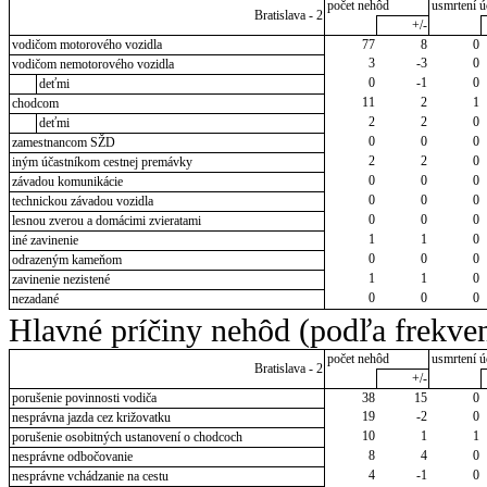
počet nehôd
usmrtení ú
Bratislava - 2
+/-
vodičom motorového vozidla
77
8
0
3
-3
0
vodičom nemotorového vozidla
0
-1
0
deťmi
11
2
1
chodcom
2
2
0
deťmi
0
0
0
zamestnancom SŽD
2
2
0
iným účastníkom cestnej premávky
0
0
0
závadou komunikácie
0
0
0
technickou závadou vozidla
0
0
0
lesnou zverou a domácimi zvieratami
1
1
0
iné zavinenie
0
0
0
odrazeným kameňom
1
1
0
zavinenie nezistené
0
0
0
nezadané
Hlavné príčiny nehôd (podľa frekven
počet nehôd
usmrtení ú
Bratislava - 2
+/-
porušenie povinnosti vodiča
38
15
0
19
-2
0
nesprávna jazda cez križovatku
10
1
1
porušenie osobitných ustanovení o chodcoch
8
4
0
nesprávne odbočovanie
4
-1
0
nesprávne vchádzanie na cestu