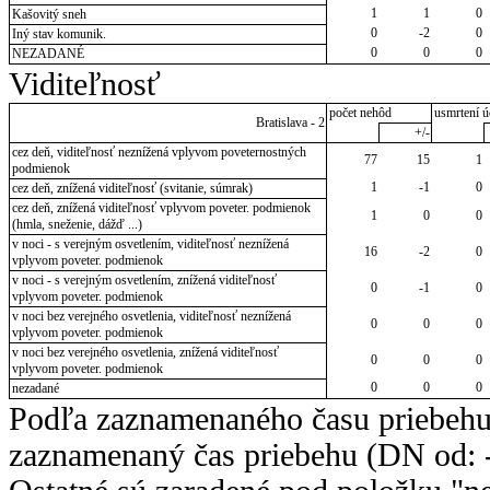
1
1
0
Kašovitý sneh
0
-2
0
Iný stav komunik.
0
0
0
NEZADANÉ
Viditeľnosť
počet nehôd
usmrtení ú
Bratislava - 2
+/-
cez deň, viditeľnosť neznížená vplyvom poveternostných
77
15
1
podmienok
1
-1
0
cez deň, znížená viditeľnosť (svitanie, súmrak)
cez deň, znížená viditeľnosť vplyvom poveter. podmienok
1
0
0
(hmla, sneženie, dážď ...)
v noci - s verejným osvetlením, viditeľnosť neznížená
16
-2
0
vplyvom poveter. podmienok
v noci - s verejným osvetlením, znížená viditeľnosť
0
-1
0
vplyvom poveter. podmienok
v noci bez verejného osvetlenia, viditeľnosť neznížená
0
0
0
vplyvom poveter. podmienok
v noci bez verejného osvetlenia, znížená viditeľnosť
0
0
0
vplyvom poveter. podmienok
0
0
0
nezadané
Podľa zaznamenaného času priebehu
zaznamenaný čas priebehu (DN od: -