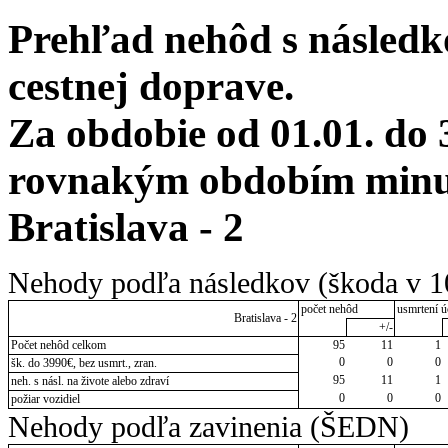
Prehľad nehôd s následko
cestnej doprave.
Za obdobie od 01.01. do 
rovnakým obdobím minulé
Bratislava - 2
Nehody podľa následkov (škoda v 1
počet nehôd
usmrtení ú
Bratislava - 2
+/-
Počet nehôd celkom
95
11
1
0
0
0
šk. do 3990€, bez usmrt., zran.
95
11
1
neh. s násl. na živote alebo zdraví
0
0
0
požiar vozidiel
Nehody podľa zavinenia (ŠEDN)