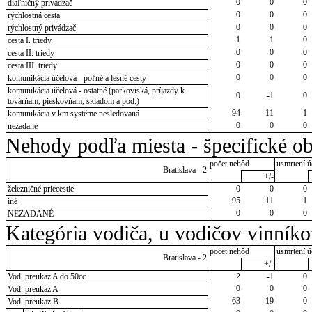
0
0
0
diaľničný privádzač
0
0
0
rýchlostná cesta
0
0
0
rýchlostný privádzač
1
1
0
cesta I. triedy
0
0
0
cesta II. triedy
0
0
0
cesta III. triedy
0
0
0
komunikácia účelová - poľné a lesné cesty
komunikácia účelová - ostatné (parkoviská, príjazdy k
0
-1
0
továrňam, pieskovňam, skladom a pod.)
94
11
1
komunikácia v km systéme nesledovaná
0
0
0
nezadané
Nehody podľa miesta - špecifické ob
počet nehôd
usmrtení ú
Bratislava - 2
+/-
železničné priecestie
0
0
0
95
11
1
iné
0
0
0
NEZADANÉ
Kategória vodiča, u vodičov vinník
počet nehôd
usmrtení ú
Bratislava - 2
+/-
Vod. preukaz A do 50cc
2
-1
0
0
0
0
Vod. preukaz A
63
19
0
Vod. preukaz B