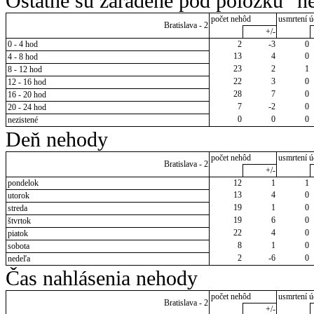
Ostatné sú zaradené pod položku "ne
počet nehôd
usmrtení ú
Bratislava - 2
+/-
0 - 4 hod
2
-3
0
13
4
0
4 - 8 hod
23
2
1
8 - 12 hod
22
3
0
12 - 16 hod
28
7
0
16 - 20 hod
7
-2
0
20 - 24 hod
0
0
0
nezistené
Deň nehody
počet nehôd
usmrtení ú
Bratislava - 2
+/-
pondelok
12
1
1
13
4
0
utorok
19
1
0
streda
19
6
0
štvrtok
22
4
0
piatok
8
1
0
sobota
2
-6
0
nedeľa
Čas nahlásenia nehody
počet nehôd
usmrtení ú
Bratislava - 2
+/-