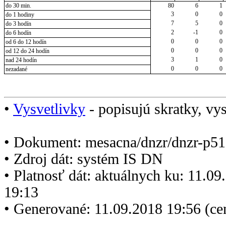
do 30 min.
80
6
1
3
0
0
do 1 hodiny
7
5
0
do 3 hodín
2
-1
0
do 6 hodín
0
0
0
od 6 do 12 hodín
0
0
0
od 12 do 24 hodín
3
1
0
nad 24 hodín
0
0
0
nezadané
•
Vysvetlivky
- popisujú skratky, vys
• Dokument: mesacna/dnzr/dnzr-p51
• Zdroj dát: systém IS DN
• Platnosť dát: aktuálnych ku: 11.0
19:13
• Generované: 11.09.2018 19:56 (c