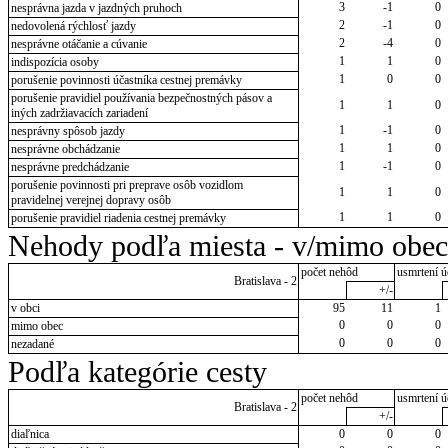
3
-1
0
nesprávna jazda v jazdných pruhoch
2
-1
0
nedovolená rýchlosť jazdy
2
-4
0
nesprávne otáčanie a cúvanie
1
1
0
indispozícia osoby
1
0
0
porušenie povinnosti účastníka cestnej premávky
porušenie pravidiel používania bezpečnostných pásov a
1
1
0
iných zadržiavacích zariadení
1
-1
0
nesprávny spôsob jazdy
1
1
0
nesprávne obchádzanie
1
-1
0
nesprávne predchádzanie
porušenie povinnosti pri preprave osôb vozidlom
1
1
0
pravidelnej verejnej dopravy osôb
1
1
0
porušenie pravidiel riadenia cestnej premávky
Nehody podľa miesta - v/mimo obec
počet nehôd
usmrtení ú
Bratislava - 2
+/-
v obci
95
11
1
0
0
0
mimo obec
0
0
0
nezadané
Podľa kategórie cesty
počet nehôd
usmrtení ú
Bratislava - 2
+/-
diaľnica
0
0
0