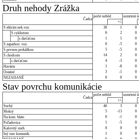
Druh nehody Zrážka
počet nehôd
usmrtení ú
Čadca
+/-
S idúcim nek.voz.
30
1
0
6
2
0
S cyklistom
1
1
0
s dieťaťom
0
-5
0
S zaparkov. voz.
5
-5
0
S pevnou prekážkou
14
2
0
S chodcom
4
-3
0
s dieťaťom
1
-8
0
Havária
3
-1
0
Ostatné
0
0
0
NEZADANÉ
Stav povrchu komunikácie
počet nehôd
usmrtení ú
Čadca
+/-
Suchý
46
3
0
5
-13
0
Mokrý
0
-1
0
Na kom. blato
1
-5
0
Poľadovica
0
0
0
Kašovitý sneh
1
0
0
Iný stav komunik.
0
0
0