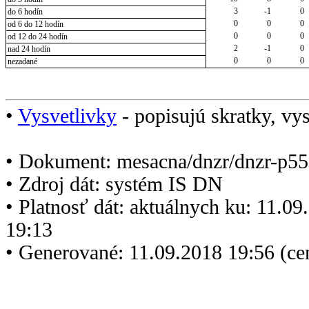
3
-1
0
do 6 hodín
0
0
0
od 6 do 12 hodín
0
0
0
od 12 do 24 hodín
2
-1
0
nad 24 hodín
0
0
0
nezadané
•
Vysvetlivky
- popisujú skratky, vys
• Dokument: mesacna/dnzr/dnzr-p55
• Zdroj dát: systém IS DN
• Platnosť dát: aktuálnych ku: 11.0
19:13
• Generované: 11.09.2018 19:56 (c