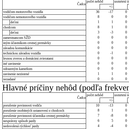
počet nehôd
usmrtení ú
Čadca
+/-
vodičom motorového vozidla
36
-17
0
8
0
0
vodičom nemotorového vozidla
1
1
0
deťmi
8
1
0
chodcom
3
-3
0
deťmi
0
0
0
zamestnancom SŽD
0
0
0
iným účastníkom cestnej premávky
0
0
0
závadou komunikácie
0
-1
0
technickou závadou vozidla
0
0
0
lesnou zverou a domácimi zvieratami
0
0
0
iné zavinenie
0
0
0
odrazeným kameňom
1
1
0
zavinenie nezistené
0
0
0
nezadané
Hlavné príčiny nehôd (podľa frekven
počet nehôd
usmrtení ú
Čadca
+/-
porušenie povinnosti vodiča
10
-13
0
8
1
0
porušenie osobitných ustanovení o chodcoch
7
-8
0
porušenie povinnosti účastníka cestnej premávky
6
5
0
nesprávny spôsob jazdy
4
-4
0
nedovolená rýchlosť jazdy