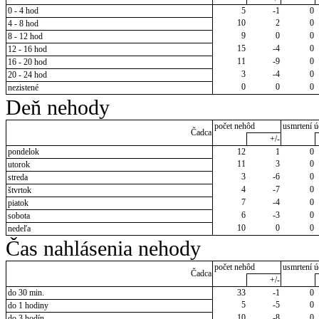
0 - 4 hod
5
-1
0
10
2
0
4 - 8 hod
9
0
0
8 - 12 hod
15
-4
0
12 - 16 hod
11
-9
0
16 - 20 hod
3
-4
0
20 - 24 hod
0
0
0
nezistené
Deň nehody
počet nehôd
usmrtení ú
Čadca
+/-
pondelok
12
1
0
11
3
0
utorok
3
-6
0
streda
4
-7
0
štvrtok
7
-4
0
piatok
6
-3
0
sobota
10
0
0
nedeľa
Čas nahlásenia nehody
počet nehôd
usmrtení ú
Čadca
+/-
do 30 min.
33
-1
0
5
-5
0
do 1 hodiny
10
-8
0
do 3 hodín