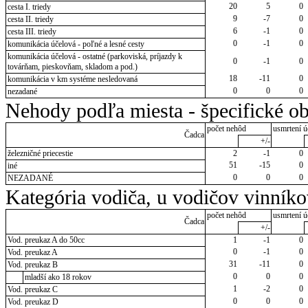
20
5
0
cesta I. triedy
9
-7
0
cesta II. triedy
6
-1
0
cesta III. triedy
0
-1
0
komunikácia účelová - poľné a lesné cesty
komunikácia účelová - ostatné (parkoviská, príjazdy k
0
-1
0
továrňam, pieskovňam, skladom a pod.)
18
-11
0
komunikácia v km systéme nesledovaná
0
0
0
nezadané
Nehody podľa miesta - špecifické ob
počet nehôd
usmrtení ú
Čadca
+/-
železničné priecestie
2
-1
0
51
-15
0
iné
0
0
0
NEZADANÉ
Kategória vodiča, u vodičov vinník
počet nehôd
usmrtení ú
Čadca
+/-
Vod. preukaz A do 50cc
1
-1
0
0
-1
0
Vod. preukaz A
31
-11
0
Vod. preukaz B
0
0
0
mladší ako 18 rokov
1
-2
0
Vod. preukaz C
0
0
0
Vod. preukaz D