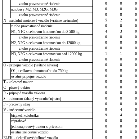
0
0
0
z toho pravostranné riadenie
0
0
0
autobusy M2, M3, M2G, M3G
0
0
0
z toho pravostranné riadenie
5
2
0
N - nákladné motorové vozidlo (vrátane terénneho)
0
0
0
z toho pravostranné riadenie
4
3
0
N1, N1G s celkovou hmotnosťou do 3 500 kg
0
0
0
z toho pravostranné riadenie
0
0
0
N2, N2G s celkovou hmotnosťou do 12000 kg
0
0
0
z toho pravostranné riadenie
1
-1
0
N3, N3G s celkovou hmotnosťou nad 12000 kg
0
0
0
z toho pravostranné riadenie
0
0
0
O - prípojné vozidlo (vrátane návesa)
0
0
0
O1, s celkovou hmotnosťou do 750 kg
0
0
0
ostatné prípojné vozidlo
0
0
0
T - kolesový traktor
0
0
0
C - pásový traktor
0
0
0
R - prípojné vozidlo traktora
0
0
0
S - traktorom ťahaný vymeniteľný stroj
0
0
0
P - pracovný stroj
9
4
0
V - iné cestné vozidlo
9
4
0
bicykel, kolobežka
0
0
0
záprahové
0
0
0
jednonápravový traktor s prívesom
0
0
0
ostatné iné cestné vozidlo
0
0
0
ELEK - električkové dráhové vozidlo