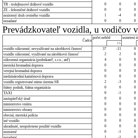
0
0
0
TR - trolejbusové dráhové vozidlo
0
0
0
ZE - železničné dráhové vozidlo
1
-4
0
nezistený druh cestného vozidla
0
0
0
nezadané
Prevádzkovateľ vozidla, u vodičov 
počet nehôd
usmrtení ú
Čadca
+/-
vozidlo súkromné, nevyužívané na zárobkovú činnosť
37
-11
0
2
2
0
vozidlo súkromné, využívané na zárobkovú činnosť
4
0
0
súkromná organizácia (podnikateľ, s.r.o., atď)
0
0
0
mestská hromadná doprava
0
0
0
verejná hromadná doprava
0
0
0
medzinárodná kamiónová doprava
2
-3
0
vozidlo registrované mimo územia SR
0
0
0
štátny podnik, štátna organizácia
0
-1
0
TAXI
0
0
0
zastupiteľský úrad
0
0
0
ministerstvo vnútra
0
0
0
ministerstvo obrany
0
0
0
obecná, mestská polícia
0
0
0
iné vozidlo
0
0
0
ukradnuté, neoprávnene použité vozidlo
0
-1
0
nezistené
1
-1
0
nezadané