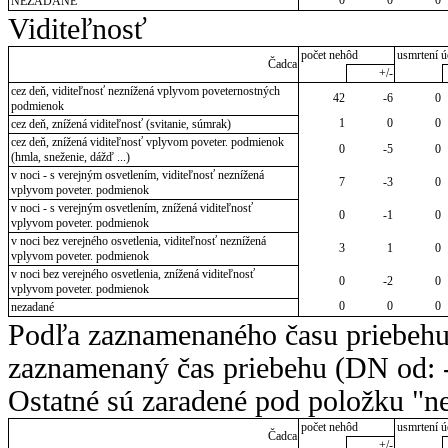
NEZADANÉ
Viditeľnosť
počet nehôd
usmrtení ú
Čadca
+/-
cez deň, viditeľnosť neznížená vplyvom poveternostných
42
-6
0
podmienok
1
0
0
cez deň, znížená viditeľnosť (svitanie, súmrak)
cez deň, znížená viditeľnosť vplyvom poveter. podmienok
0
-5
0
(hmla, sneženie, dážď ...)
v noci - s verejným osvetlením, viditeľnosť neznížená
7
-3
0
vplyvom poveter. podmienok
v noci - s verejným osvetlením, znížená viditeľnosť
0
-1
0
vplyvom poveter. podmienok
v noci bez verejného osvetlenia, viditeľnosť neznížená
3
1
0
vplyvom poveter. podmienok
v noci bez verejného osvetlenia, znížená viditeľnosť
0
-2
0
vplyvom poveter. podmienok
0
0
0
nezadané
Podľa zaznamenaného času priebehu
zaznamenaný čas priebehu (DN od: -
Ostatné sú zaradené pod položku "ne
počet nehôd
usmrtení ú
Čadca
+/-