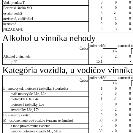
0
0
0
Vod. preukaz T
3
0
0
Bez príslušného VO
6
-1
0
ostatní vodiči
1
-1
0
nezistené, vodič ušiel
0
0
0
nezistené
3
3
0
NEZADANÉ
Alkohol u vinníka nehody
počet nehôd
usmrtení ú
Čadca
+/-
Alkohol u vin. neh.
8
-2
0
15,1
•
tj. %
Kategória vozidla, u vodičov vinník
počet nehôd
usmrtení ú
Čadca
+/-
L - motocykel, motorová trojkolka, štvorkolka
1
-6
0
0
-3
0
malé motocykle L1e, L2e
1
-1
0
motocykle L3e, L4e
0
0
0
motorové trojkolky L5e
0
-2
0
štvorkolky L6e, L7e
0
0
0
LS - snežný skúter
30
-10
0
M - osobné motorové vozidlo (vrátane terénneho)
0
0
0
z toho pravostranné riadenie
30
-10
0
osobné motorové vozidlá M1, M1G