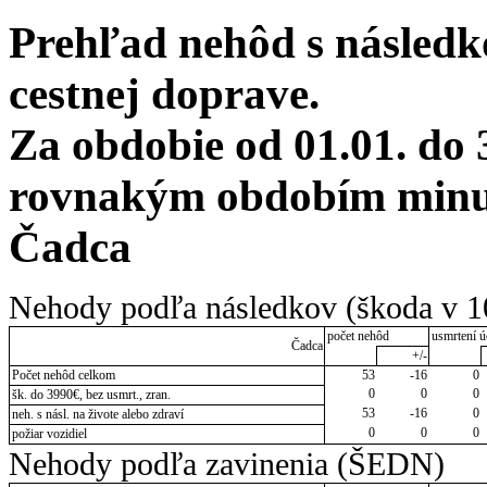
Prehľad nehôd s následko
cestnej doprave.
Za obdobie od 01.01. do 
rovnakým obdobím minulé
Čadca
Nehody podľa následkov (škoda v 1
počet nehôd
usmrtení ú
Čadca
+/-
Počet nehôd celkom
53
-16
0
0
0
0
šk. do 3990€, bez usmrt., zran.
53
-16
0
neh. s násl. na živote alebo zdraví
0
0
0
požiar vozidiel
Nehody podľa zavinenia (ŠEDN)