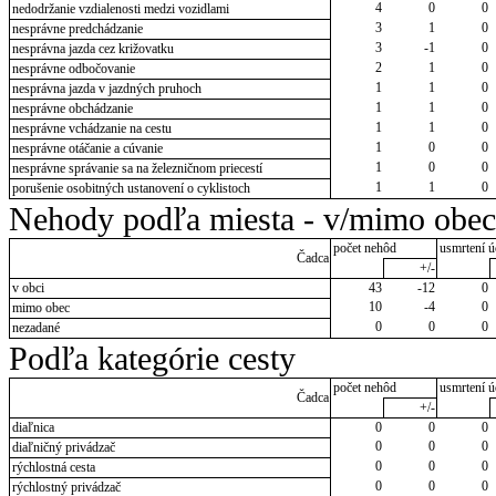
4
0
0
nedodržanie vzdialenosti medzi vozidlami
3
1
0
nesprávne predchádzanie
3
-1
0
nesprávna jazda cez križovatku
2
1
0
nesprávne odbočovanie
1
1
0
nesprávna jazda v jazdných pruhoch
1
1
0
nesprávne obchádzanie
1
1
0
nesprávne vchádzanie na cestu
1
0
0
nesprávne otáčanie a cúvanie
1
0
0
nesprávne správanie sa na železničnom priecestí
1
1
0
porušenie osobitných ustanovení o cyklistoch
Nehody podľa miesta - v/mimo obec
počet nehôd
usmrtení ú
Čadca
+/-
v obci
43
-12
0
10
-4
0
mimo obec
0
0
0
nezadané
Podľa kategórie cesty
počet nehôd
usmrtení ú
Čadca
+/-
diaľnica
0
0
0
0
0
0
diaľničný privádzač
0
0
0
rýchlostná cesta
0
0
0
rýchlostný privádzač