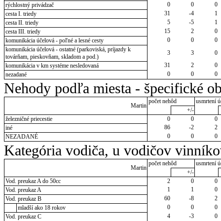
0
0
0
rýchlostný privádzač
31
-4
1
cesta I. triedy
5
-5
1
cesta II. triedy
15
2
0
cesta III. triedy
0
0
0
komunikácia účelová - poľné a lesné cesty
komunikácia účelová - ostatné (parkoviská, príjazdy k
3
3
0
továrňam, pieskovňam, skladom a pod.)
31
2
0
komunikácia v km systéme nesledovaná
0
0
0
nezadané
Nehody podľa miesta - špecifické ob
počet nehôd
usmrtení ú
Martin
+/-
železničné priecestie
0
0
0
86
-2
2
iné
0
0
0
NEZADANÉ
Kategória vodiča, u vodičov vinník
počet nehôd
usmrtení ú
Martin
+/-
Vod. preukaz A do 50cc
2
0
0
1
1
0
Vod. preukaz A
60
-8
2
Vod. preukaz B
0
0
0
mladší ako 18 rokov
4
-3
0
Vod. preukaz C