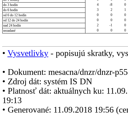
4
-8
0
do 3 hodín
3
2
1
do 6 hodín
0
0
0
od 6 do 12 hodín
0
0
0
od 12 do 24 hodín
2
-1
0
nad 24 hodín
0
0
0
nezadané
•
Vysvetlivky
- popisujú skratky, vys
• Dokument: mesacna/dnzr/dnzr-p55
• Zdroj dát: systém IS DN
• Platnosť dát: aktuálnych ku: 11.0
19:13
• Generované: 11.09.2018 19:56 (c