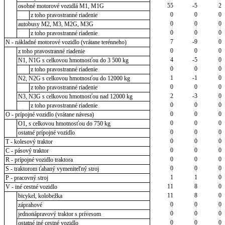
55
-5
2
osobné motorové vozidlá M1, M1G
0
0
0
z toho pravostranné riadenie
0
0
0
autobusy M2, M3, M2G, M3G
0
0
0
z toho pravostranné riadenie
7
-9
0
N - nákladné motorové vozidlo (vrátane terénneho)
0
0
0
z toho pravostranné riadenie
4
-5
0
N1, N1G s celkovou hmotnosťou do 3 500 kg
0
0
0
z toho pravostranné riadenie
1
-1
0
N2, N2G s celkovou hmotnosťou do 12000 kg
0
0
0
z toho pravostranné riadenie
2
-3
0
N3, N3G s celkovou hmotnosťou nad 12000 kg
0
0
0
z toho pravostranné riadenie
0
0
0
O - prípojné vozidlo (vrátane návesa)
0
0
0
O1, s celkovou hmotnosťou do 750 kg
0
0
0
ostatné prípojné vozidlo
0
0
0
T - kolesový traktor
0
0
0
C - pásový traktor
0
0
0
R - prípojné vozidlo traktora
0
0
0
S - traktorom ťahaný vymeniteľný stroj
1
1
0
P - pracovný stroj
11
8
0
V - iné cestné vozidlo
11
8
0
bicykel, kolobežka
0
0
0
záprahové
0
0
0
jednonápravový traktor s prívesom
0
0
0
ostatné iné cestné vozidlo