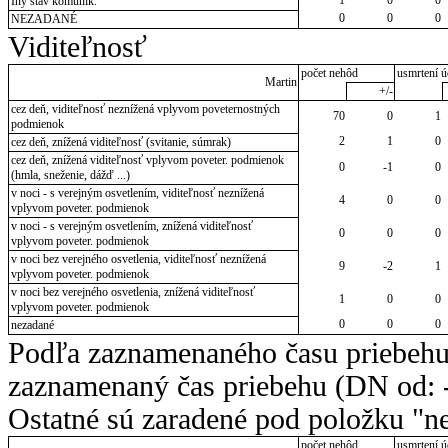
Iný stav komunik.
0
0
0
NEZADANÉ
Viditeľnosť
počet nehôd
usmrtení ú
Martin
+/-
cez deň, viditeľnosť neznížená vplyvom poveternostných
70
0
1
podmienok
2
1
0
cez deň, znížená viditeľnosť (svitanie, súmrak)
cez deň, znížená viditeľnosť vplyvom poveter. podmienok
0
-1
0
(hmla, sneženie, dážď ...)
v noci - s verejným osvetlením, viditeľnosť neznížená
4
0
0
vplyvom poveter. podmienok
v noci - s verejným osvetlením, znížená viditeľnosť
0
0
0
vplyvom poveter. podmienok
v noci bez verejného osvetlenia, viditeľnosť neznížená
9
-2
1
vplyvom poveter. podmienok
v noci bez verejného osvetlenia, znížená viditeľnosť
1
0
0
vplyvom poveter. podmienok
0
0
0
nezadané
Podľa zaznamenaného času priebehu
zaznamenaný čas priebehu (DN od: -
Ostatné sú zaradené pod položku "ne
počet nehôd
usmrtení ú