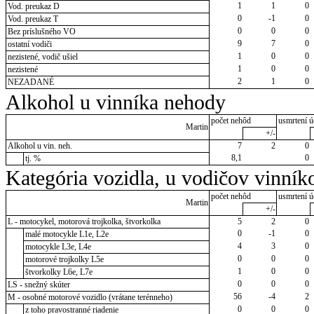
1
1
0
Vod. preukaz D
0
-1
0
Vod. preukaz T
0
0
0
Bez príslušného VO
9
7
0
ostatní vodiči
1
0
0
nezistené, vodič ušiel
1
0
0
nezistené
2
1
0
NEZADANÉ
Alkohol u vinníka nehody
počet nehôd
usmrtení ú
Martin
+/-
Alkohol u vin. neh.
7
2
0
8,1
0
tj. %
Kategória vozidla, u vodičov vinník
počet nehôd
usmrtení ú
Martin
+/-
L - motocykel, motorová trojkolka, štvorkolka
5
2
0
0
-1
0
malé motocykle L1e, L2e
4
3
0
motocykle L3e, L4e
0
0
0
motorové trojkolky L5e
1
0
0
štvorkolky L6e, L7e
0
0
0
LS - snežný skúter
56
-4
2
M - osobné motorové vozidlo (vrátane terénneho)
0
0
0
z toho pravostranné riadenie