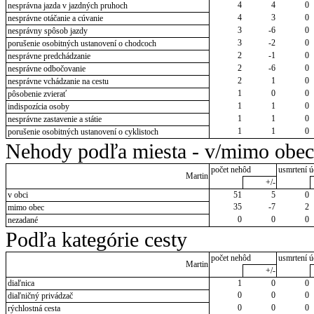
4
4
0
nesprávna jazda v jazdných pruhoch
4
3
0
nesprávne otáčanie a cúvanie
3
-6
0
nesprávny spôsob jazdy
3
-2
0
porušenie osobitných ustanovení o chodcoch
2
-1
0
nesprávne predchádzanie
2
-6
0
nesprávne odbočovanie
2
1
0
nesprávne vchádzanie na cestu
1
0
0
pôsobenie zvierať
1
1
0
indispozícia osoby
1
1
0
nesprávne zastavenie a státie
1
1
0
porušenie osobitných ustanovení o cyklistoch
Nehody podľa miesta - v/mimo obec
počet nehôd
usmrtení ú
Martin
+/-
v obci
51
5
0
35
-7
2
mimo obec
0
0
0
nezadané
Podľa kategórie cesty
počet nehôd
usmrtení ú
Martin
+/-
diaľnica
1
0
0
0
0
0
diaľničný privádzač
0
0
0
rýchlostná cesta