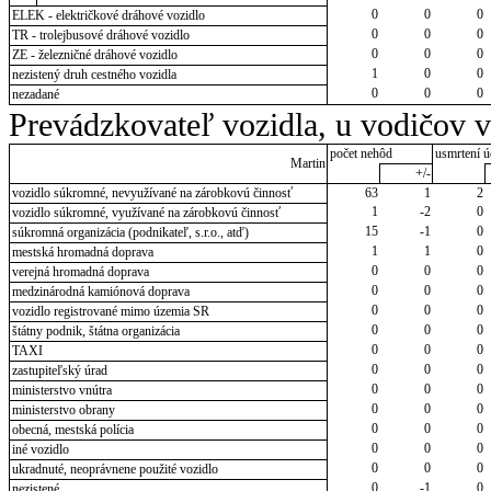
0
0
0
ELEK - električkové dráhové vozidlo
0
0
0
TR - trolejbusové dráhové vozidlo
0
0
0
ZE - železničné dráhové vozidlo
1
0
0
nezistený druh cestného vozidla
0
0
0
nezadané
Prevádzkovateľ vozidla, u vodičov 
počet nehôd
usmrtení ú
Martin
+/-
vozidlo súkromné, nevyužívané na zárobkovú činnosť
63
1
2
1
-2
0
vozidlo súkromné, využívané na zárobkovú činnosť
15
-1
0
súkromná organizácia (podnikateľ, s.r.o., atď)
1
1
0
mestská hromadná doprava
0
0
0
verejná hromadná doprava
0
0
0
medzinárodná kamiónová doprava
0
0
0
vozidlo registrované mimo územia SR
0
0
0
štátny podnik, štátna organizácia
0
0
0
TAXI
0
0
0
zastupiteľský úrad
0
0
0
ministerstvo vnútra
0
0
0
ministerstvo obrany
0
0
0
obecná, mestská polícia
0
0
0
iné vozidlo
0
0
0
ukradnuté, neoprávnene použité vozidlo
0
-1
0
nezistené