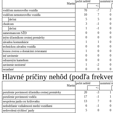
počet nehôd
usmrtení ú
Martin
+/-
vodičom motorového vozidla
70
-7
2
10
7
0
vodičom nemotorového vozidla
5
5
0
deťmi
3
-1
0
chodcom
1
-1
0
deťmi
0
0
0
zamestnancom SŽD
0
0
0
iným účastníkom cestnej premávky
1
1
0
závadou komunikácie
0
0
0
technickou závadou vozidla
1
0
0
lesnou zverou a domácimi zvieratami
0
0
0
iné zavinenie
0
0
0
odrazeným kameňom
1
-2
0
zavinenie nezistené
0
0
0
nezadané
Hlavné príčiny nehôd (podľa frekven
počet nehôd
usmrtení ú
Martin
+/-
porušenie povinnosti účastníka cestnej premávky
20
-3
1
17
-1
1
porušenie povinnosti vodiča
13
7
0
nesprávna jazda cez križovatku
6
-1
0
nedodržanie vzdialenosti medzi vozidlami
5
0
0
nedovolená rýchlosť jazdy