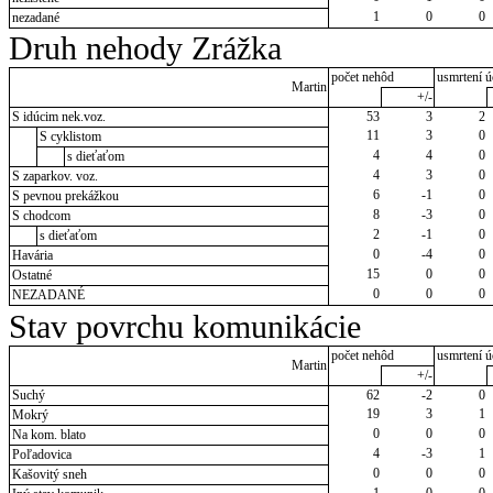
1
0
0
nezadané
Druh nehody Zrážka
počet nehôd
usmrtení ú
Martin
+/-
S idúcim nek.voz.
53
3
2
11
3
0
S cyklistom
4
4
0
s dieťaťom
4
3
0
S zaparkov. voz.
6
-1
0
S pevnou prekážkou
8
-3
0
S chodcom
2
-1
0
s dieťaťom
0
-4
0
Havária
15
0
0
Ostatné
0
0
0
NEZADANÉ
Stav povrchu komunikácie
počet nehôd
usmrtení ú
Martin
+/-
Suchý
62
-2
0
19
3
1
Mokrý
0
0
0
Na kom. blato
4
-3
1
Poľadovica
0
0
0
Kašovitý sneh
1
0
0