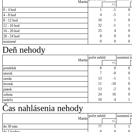
Martin
+/-
0 - 4 hod
1
-1
0
4
-5
1
4 - 8 hod
16
1
0
8 - 12 hod
32
-1
1
12 - 16 hod
25
4
0
16 - 20 hod
8
0
0
20 - 24 hod
0
0
0
nezistené
Deň nehody
počet nehôd
usmrtení ú
Martin
+/-
pondelok
8
0
0
7
-9
0
utorok
13
-1
1
streda
11
-10
0
štvrtok
13
-2
0
piatok
24
16
0
sobota
10
4
1
nedeľa
Čas nahlásenia nehody
počet nehôd
usmrtení ú
Martin
+/-
do 30 min.
77
5
1
0
0
0
do 1 hodiny