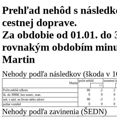
Prehľad nehôd s následko
cestnej doprave.
Za obdobie od 01.01. do 
rovnakým obdobím minulé
Martin
Nehody podľa následkov (škoda v 1
počet nehôd
usmrtení ú
Martin
+/-
Počet nehôd celkom
86
-2
2
0
0
0
šk. do 3990€, bez usmrt., zran.
86
-2
2
neh. s násl. na živote alebo zdraví
0
0
0
požiar vozidiel
Nehody podľa zavinenia (ŠEDN)