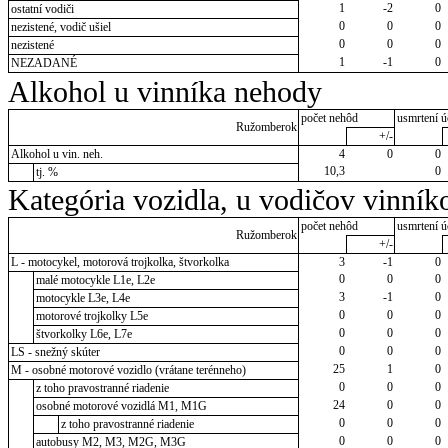
1
-2
0
ostatní vodiči
0
0
0
nezistené, vodič ušiel
0
0
0
nezistené
1
-1
0
NEZADANÉ
Alkohol u vinníka nehody
počet nehôd
usmrtení ú
Ružomberok
+/-
Alkohol u vin. neh.
4
0
0
10,3
0
tj. %
Kategória vozidla, u vodičov vinník
počet nehôd
usmrtení ú
Ružomberok
+/-
L - motocykel, motorová trojkolka, štvorkolka
3
-1
0
0
0
0
malé motocykle L1e, L2e
3
-1
0
motocykle L3e, L4e
0
0
0
motorové trojkolky L5e
0
0
0
štvorkolky L6e, L7e
0
0
0
LS - snežný skúter
25
1
0
M - osobné motorové vozidlo (vrátane terénneho)
0
0
0
z toho pravostranné riadenie
24
0
0
osobné motorové vozidlá M1, M1G
0
0
0
z toho pravostranné riadenie
0
0
0
autobusy M2, M3, M2G, M3G