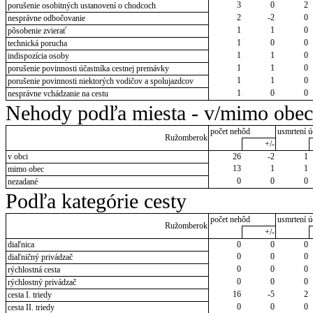
3
0
2
porušenie osobitných ustanovení o chodcoch
2
-2
0
nesprávne odbočovanie
1
1
0
pôsobenie zvierať
1
0
0
technická porucha
1
1
0
indispozícia osoby
1
1
0
porušenie povinnosti účastníka cestnej premávky
1
1
0
porušenie povinnosti niektorých vodičov a spolujazdcov
1
0
0
nesprávne vchádzanie na cestu
Nehody podľa miesta - v/mimo obec
počet nehôd
usmrtení ú
Ružomberok
+/-
v obci
26
-2
1
13
1
1
mimo obec
0
0
0
nezadané
Podľa kategórie cesty
počet nehôd
usmrtení ú
Ružomberok
+/-
diaľnica
0
0
0
0
0
0
diaľničný privádzač
0
0
0
rýchlostná cesta
0
0
0
rýchlostný privádzač
16
-5
2
cesta I. triedy
0
0
0
cesta II. triedy