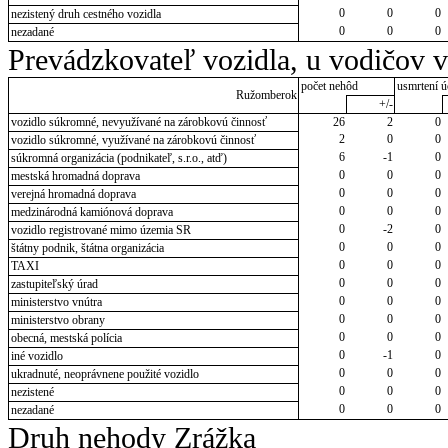
0
0
0
nezistený druh cestného vozidla
0
0
0
nezadané
Prevádzkovateľ vozidla, u vodičov 
počet nehôd
usmrtení ú
Ružomberok
+/-
vozidlo súkromné, nevyužívané na zárobkovú činnosť
26
2
0
2
0
0
vozidlo súkromné, využívané na zárobkovú činnosť
6
-1
0
súkromná organizácia (podnikateľ, s.r.o., atď)
0
0
0
mestská hromadná doprava
0
0
0
verejná hromadná doprava
0
0
0
medzinárodná kamiónová doprava
0
-2
0
vozidlo registrované mimo územia SR
0
0
0
štátny podnik, štátna organizácia
0
0
0
TAXI
0
0
0
zastupiteľský úrad
0
0
0
ministerstvo vnútra
0
0
0
ministerstvo obrany
0
0
0
obecná, mestská polícia
0
-1
0
iné vozidlo
0
0
0
ukradnuté, neoprávnene použité vozidlo
0
0
0
nezistené
0
0
0
nezadané
Druh nehody Zrážka