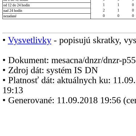
1
1
0
od 12 do 24 hodín
2
1
0
nad 24 hodín
0
0
0
nezadané
•
Vysvetlivky
- popisujú skratky, vys
• Dokument: mesacna/dnzr/dnzr-p55
• Zdroj dát: systém IS DN
• Platnosť dát: aktuálnych ku: 11.0
19:13
• Generované: 11.09.2018 19:56 (c