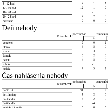
9
1
1
8 - 12 hod
12
-1
0
12 - 16 hod
10
-1
0
16 - 20 hod
2
-2
0
20 - 24 hod
0
0
0
nezistené
Deň nehody
počet nehôd
usmrtení ú
Ružomberok
+/-
pondelok
6
0
1
6
5
0
utorok
8
3
0
streda
5
2
0
štvrtok
4
-5
0
piatok
3
-1
0
sobota
7
-5
1
nedeľa
Čas nahlásenia nehody
počet nehôd
usmrtení ú
Ružomberok
+/-
do 30 min.
31
1
2
1
-2
0
do 1 hodiny
4
2
0
do 3 hodín
0
-4
0
do 6 hodín
0
0
0
od 6 do 12 hodín