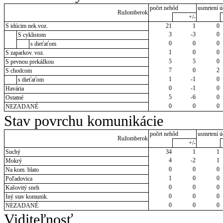
počet nehôd
usmrtení ú
Ružomberok
+/-
S idúcim nek.voz.
21
1
0
3
-3
0
S cyklistom
0
0
0
s dieťaťom
1
0
0
S zaparkov. voz.
5
5
0
S pevnou prekážkou
7
0
2
S chodcom
1
-1
0
s dieťaťom
0
-1
0
Havária
5
-6
0
Ostatné
0
0
0
NEZADANÉ
Stav povrchu komunikácie
počet nehôd
usmrtení ú
Ružomberok
+/-
Suchý
34
1
1
4
-2
1
Mokrý
0
0
0
Na kom. blato
1
0
0
Poľadovica
0
0
0
Kašovitý sneh
0
0
0
Iný stav komunik.
0
0
0
NEZADANÉ
Viditeľnosť