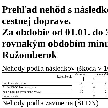
Prehľad nehôd s následko
cestnej doprave.
Za obdobie od 01.01. do 
rovnakým obdobím minulé
Ružomberok
Nehody podľa následkov (škoda v 1
počet nehôd
usmrtení ú
Ružomberok
+/-
Počet nehôd celkom
39
-1
2
0
0
0
šk. do 3990€, bez usmrt., zran.
39
-1
2
neh. s násl. na živote alebo zdraví
0
0
0
požiar vozidiel
Nehody podľa zavinenia (ŠEDN)