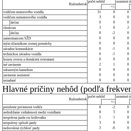
počet nehôd
usmrtení ú
Ružomberok
+/-
vodičom motorového vozidla
31
0
0
3
0
0
vodičom nemotorového vozidla
0
0
0
deťmi
3
0
2
chodcom
0
-2
0
deťmi
0
0
0
zamestnancom SŽD
0
0
0
iným účastníkom cestnej premávky
0
-1
0
závadou komunikácie
0
-1
0
technickou závadou vozidla
0
0
0
lesnou zverou a domácimi zvieratami
2
1
0
iné zavinenie
0
0
0
odrazeným kameňom
0
0
0
zavinenie nezistené
0
0
0
nezadané
Hlavné príčiny nehôd (podľa frekven
počet nehôd
usmrtení ú
Ružomberok
+/-
porušenie povinnosti vodiča
8
-2
0
8
5
0
nedodržanie vzdialenosti medzi vozidlami
5
1
0
nesprávna jazda cez križovatku
3
0
0
nesprávny spôsob jazdy
3
-6
0
nedovolená rýchlosť jazdy