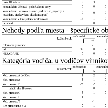
9
3
0
cesta III. triedy
0
0
0
komunikácia účelová - poľné a lesné cesty
komunikácia účelová - ostatné (parkoviská, príjazdy k
0
0
0
továrňam, pieskovňam, skladom a pod.)
14
1
0
komunikácia v km systéme nesledovaná
0
0
0
nezadané
Nehody podľa miesta - špecifické ob
počet nehôd
usmrtení ú
Ružomberok
+/-
železničné priecestie
0
-1
0
39
0
2
iné
0
0
0
NEZADANÉ
Kategória vodiča, u vodičov vinník
počet nehôd
usmrtení ú
Ružomberok
+/-
Vod. preukaz A do 50cc
1
-2
0
1
1
0
Vod. preukaz A
26
2
0
Vod. preukaz B
0
0
0
mladší ako 18 rokov
3
1
0
Vod. preukaz C
1
1
0
Vod. preukaz D
0
-1
0
Vod. preukaz T
0
-1
0
Bez príslušného VO