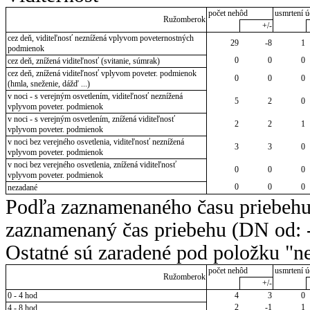
počet nehôd
usmrtení ú
Ružomberok
+/-
cez deň, viditeľnosť neznížená vplyvom poveternostných
29
-8
1
podmienok
0
0
0
cez deň, znížená viditeľnosť (svitanie, súmrak)
cez deň, znížená viditeľnosť vplyvom poveter. podmienok
0
0
0
(hmla, sneženie, dážď ...)
v noci - s verejným osvetlením, viditeľnosť neznížená
5
2
0
vplyvom poveter. podmienok
v noci - s verejným osvetlením, znížená viditeľnosť
2
2
1
vplyvom poveter. podmienok
v noci bez verejného osvetlenia, viditeľnosť neznížená
3
3
0
vplyvom poveter. podmienok
v noci bez verejného osvetlenia, znížená viditeľnosť
0
0
0
vplyvom poveter. podmienok
0
0
0
nezadané
Podľa zaznamenaného času priebehu
zaznamenaný čas priebehu (DN od: -
Ostatné sú zaradené pod položku "ne
počet nehôd
usmrtení ú
Ružomberok
+/-
0 - 4 hod
4
3
0
2
-1
1
4 - 8 hod