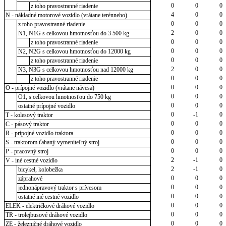
0
0
0
z toho pravostranné riadenie
4
0
0
N - nákladné motorové vozidlo (vrátane terénneho)
0
0
0
z toho pravostranné riadenie
2
0
0
N1, N1G s celkovou hmotnosťou do 3 500 kg
0
0
0
z toho pravostranné riadenie
0
0
0
N2, N2G s celkovou hmotnosťou do 12000 kg
0
0
0
z toho pravostranné riadenie
2
0
0
N3, N3G s celkovou hmotnosťou nad 12000 kg
0
0
0
z toho pravostranné riadenie
0
0
0
O - prípojné vozidlo (vrátane návesa)
0
0
0
O1, s celkovou hmotnosťou do 750 kg
0
0
0
ostatné prípojné vozidlo
0
-1
0
T - kolesový traktor
0
0
0
C - pásový traktor
0
0
0
R - prípojné vozidlo traktora
0
0
0
S - traktorom ťahaný vymeniteľný stroj
0
0
0
P - pracovný stroj
2
-1
0
V - iné cestné vozidlo
2
-1
0
bicykel, kolobežka
0
0
0
záprahové
0
0
0
jednonápravový traktor s prívesom
0
0
0
ostatné iné cestné vozidlo
0
0
0
ELEK - električkové dráhové vozidlo
0
0
0
TR - trolejbusové dráhové vozidlo
0
0
0
ZE - železničné dráhové vozidlo