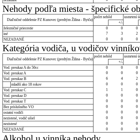
Nehody podľa miesta - špecifické ob
počet nehôd
usmrtení ú
Diaľničné oddelenie PZ Kunovec (predtým Žilina - Bytča)
+/-
železničné priecestie
0
0
0
7
3
2
iné
0
0
0
NEZADANÉ
Kategória vodiča, u vodičov vinník
počet nehôd
usmrtení ú
Diaľničné oddelenie PZ Kunovec (predtým Žilina - Bytča)
+/-
Vod. preukaz A do 50cc
0
0
0
0
0
0
Vod. preukaz A
6
4
2
Vod. preukaz B
0
0
0
mladší ako 18 rokov
1
1
0
Vod. preukaz C
0
0
0
Vod. preukaz D
0
0
0
Vod. preukaz T
0
0
0
Bez príslušného VO
0
0
0
ostatní vodiči
0
0
0
nezistené, vodič ušiel
0
0
0
nezistené
0
0
0
NEZADANÉ
Alkohol u vinníka nehody