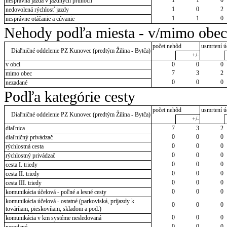
nesprávna jazda v jazdných pruhoch
1
0
2
nedovolená rýchlosť jazdy
1
1
0
nesprávne otáčanie a cúvanie
Nehody podľa miesta - v/mimo obec
počet nehôd
usmrtení ú
Diaľničné oddelenie PZ Kunovec (predtým Žilina - Bytča)
+/-
v obci
0
0
0
7
3
2
mimo obec
0
0
0
nezadané
Podľa kategórie cesty
počet nehôd
usmrtení ú
Diaľničné oddelenie PZ Kunovec (predtým Žilina - Bytča)
+/-
diaľnica
7
3
2
0
0
0
diaľničný privádzač
0
0
0
rýchlostná cesta
0
0
0
rýchlostný privádzač
0
0
0
cesta I. triedy
0
0
0
cesta II. triedy
0
0
0
cesta III. triedy
0
0
0
komunikácia účelová - poľné a lesné cesty
komunikácia účelová - ostatné (parkoviská, príjazdy k
0
0
0
továrňam, pieskovňam, skladom a pod.)
0
0
0
komunikácia v km systéme nesledovaná
0
0
0
nezadané