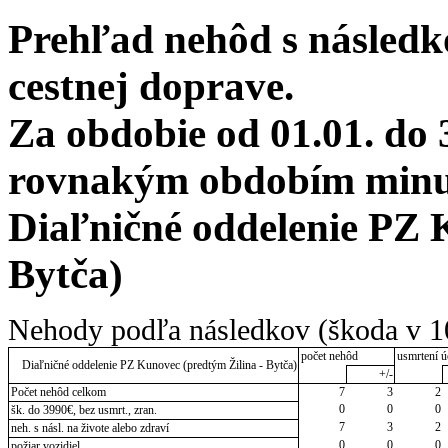
Prehľad nehôd s následko
cestnej doprave.
Za obdobie od 01.01. do 
rovnakým obdobím minulé
Diaľničné oddelenie PZ 
Bytča)
Nehody podľa následkov (škoda v 1
počet nehôd
usmrtení ú
Diaľničné oddelenie PZ Kunovec (predtým Žilina - Bytča)
+/-
Počet nehôd celkom
7
3
2
0
0
0
šk. do 3990€, bez usmrt., zran.
7
3
2
neh. s násl. na živote alebo zdraví
0
0
0
požiar vozidiel