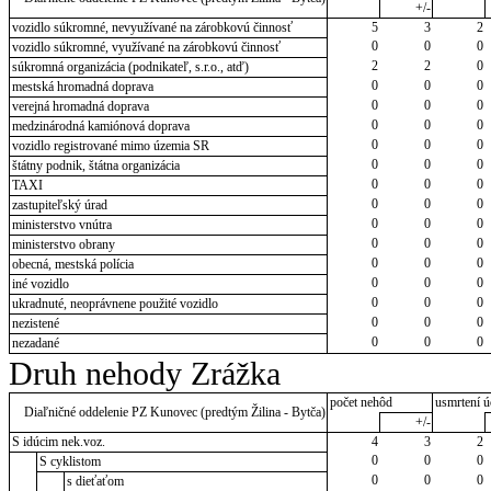
+/-
vozidlo súkromné, nevyužívané na zárobkovú činnosť
5
3
2
0
0
0
vozidlo súkromné, využívané na zárobkovú činnosť
2
2
0
súkromná organizácia (podnikateľ, s.r.o., atď)
0
0
0
mestská hromadná doprava
0
0
0
verejná hromadná doprava
0
0
0
medzinárodná kamiónová doprava
0
0
0
vozidlo registrované mimo územia SR
0
0
0
štátny podnik, štátna organizácia
0
0
0
TAXI
0
0
0
zastupiteľský úrad
0
0
0
ministerstvo vnútra
0
0
0
ministerstvo obrany
0
0
0
obecná, mestská polícia
0
0
0
iné vozidlo
0
0
0
ukradnuté, neoprávnene použité vozidlo
0
0
0
nezistené
0
0
0
nezadané
Druh nehody Zrážka
počet nehôd
usmrtení ú
Diaľničné oddelenie PZ Kunovec (predtým Žilina - Bytča)
+/-
S idúcim nek.voz.
4
3
2
0
0
0
S cyklistom
0
0
0
s dieťaťom