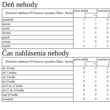
Deň nehody
počet nehôd
usmrtení ú
Diaľničné oddelenie PZ Kunovec (predtým Žilina - Bytča)
+/-
pondelok
1
1
0
1
1
0
utorok
0
0
0
streda
1
-1
0
štvrtok
1
0
0
piatok
1
0
0
sobota
2
2
2
nedeľa
Čas nahlásenia nehody
počet nehôd
usmrtení ú
Diaľničné oddelenie PZ Kunovec (predtým Žilina - Bytča)
+/-
do 30 min.
6
3
2
0
0
0
do 1 hodiny
1
1
0
do 3 hodín
0
-1
0
do 6 hodín
0
0
0
od 6 do 12 hodín
0
0
0
od 12 do 24 hodín
0
0
0
nad 24 hodín
0
0
0
nezadané