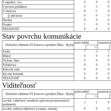
0
0
0
S zaparkov. voz.
2
2
0
S pevnou prekážkou
0
-2
0
S chodcom
0
0
0
s dieťaťom
0
0
0
Havária
1
0
0
Ostatné
0
0
0
NEZADANÉ
Stav povrchu komunikácie
počet nehôd
usmrtení ú
Diaľničné oddelenie PZ Kunovec (predtým Žilina - Bytča)
+/-
Suchý
7
3
2
0
0
0
Mokrý
0
0
0
Na kom. blato
0
0
0
Poľadovica
0
0
0
Kašovitý sneh
0
0
0
Iný stav komunik.
0
0
0
NEZADANÉ
Viditeľnosť
počet nehôd
usmrtení ú
Diaľničné oddelenie PZ Kunovec (predtým Žilina - Bytča)
+/-
cez deň, viditeľnosť neznížená vplyvom poveternostných
3
1
0
podmienok
0
0
0
cez deň, znížená viditeľnosť (svitanie, súmrak)