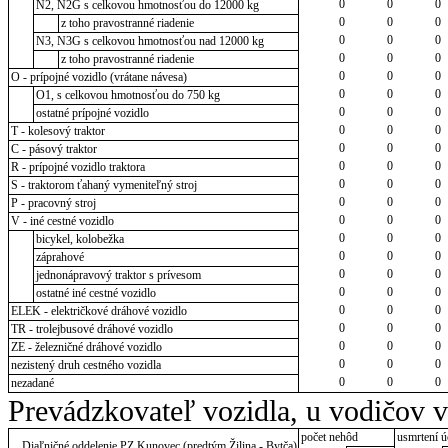
0
0
0
N2, N2G s celkovou hmotnosťou do 12000 kg
0
0
0
z toho pravostranné riadenie
0
0
0
N3, N3G s celkovou hmotnosťou nad 12000 kg
0
0
0
z toho pravostranné riadenie
0
0
0
O - prípojné vozidlo (vrátane návesa)
0
0
0
O1, s celkovou hmotnosťou do 750 kg
0
0
0
ostatné prípojné vozidlo
0
0
0
T - kolesový traktor
0
0
0
C - pásový traktor
0
0
0
R - prípojné vozidlo traktora
0
0
0
S - traktorom ťahaný vymeniteľný stroj
0
0
0
P - pracovný stroj
0
0
0
V - iné cestné vozidlo
0
0
0
bicykel, kolobežka
0
0
0
záprahové
0
0
0
jednonápravový traktor s prívesom
0
0
0
ostatné iné cestné vozidlo
0
0
0
ELEK - električkové dráhové vozidlo
0
0
0
TR - trolejbusové dráhové vozidlo
0
0
0
ZE - železničné dráhové vozidlo
0
0
0
nezistený druh cestného vozidla
0
0
0
nezadané
Prevádzkovateľ vozidla, u vodičov 
počet nehôd
usmrtení ú
Diaľničné oddelenie PZ Kunovec (predtým Žilina - Bytča)