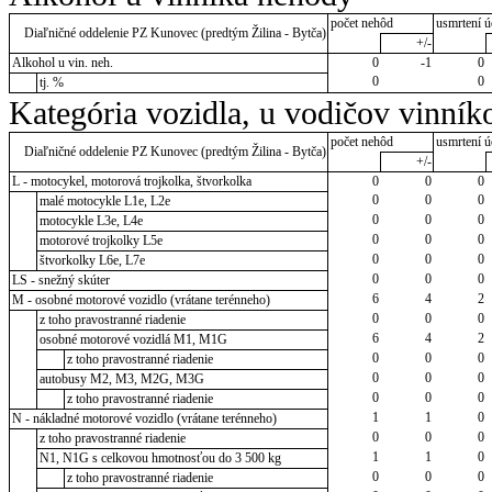
počet nehôd
usmrtení ú
Diaľničné oddelenie PZ Kunovec (predtým Žilina - Bytča)
+/-
Alkohol u vin. neh.
0
-1
0
0
0
tj. %
Kategória vozidla, u vodičov vinník
počet nehôd
usmrtení ú
Diaľničné oddelenie PZ Kunovec (predtým Žilina - Bytča)
+/-
L - motocykel, motorová trojkolka, štvorkolka
0
0
0
0
0
0
malé motocykle L1e, L2e
0
0
0
motocykle L3e, L4e
0
0
0
motorové trojkolky L5e
0
0
0
štvorkolky L6e, L7e
0
0
0
LS - snežný skúter
6
4
2
M - osobné motorové vozidlo (vrátane terénneho)
0
0
0
z toho pravostranné riadenie
6
4
2
osobné motorové vozidlá M1, M1G
0
0
0
z toho pravostranné riadenie
0
0
0
autobusy M2, M3, M2G, M3G
0
0
0
z toho pravostranné riadenie
1
1
0
N - nákladné motorové vozidlo (vrátane terénneho)
0
0
0
z toho pravostranné riadenie
1
1
0
N1, N1G s celkovou hmotnosťou do 3 500 kg
0
0
0
z toho pravostranné riadenie