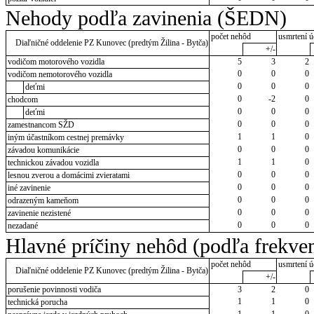
Nehody podľa zavinenia (ŠEDN)
počet nehôd
usmrtení ú
Diaľničné oddelenie PZ Kunovec (predtým Žilina - Bytča)
+/-
vodičom motorového vozidla
5
3
2
0
0
0
vodičom nemotorového vozidla
0
0
0
deťmi
0
-2
0
chodcom
0
0
0
deťmi
0
0
0
zamestnancom SŽD
1
1
0
iným účastníkom cestnej premávky
0
0
0
závadou komunikácie
1
1
0
technickou závadou vozidla
0
0
0
lesnou zverou a domácimi zvieratami
0
0
0
iné zavinenie
0
0
0
odrazeným kameňom
0
0
0
zavinenie nezistené
0
0
0
nezadané
Hlavné príčiny nehôd (podľa frekven
počet nehôd
usmrtení ú
Diaľničné oddelenie PZ Kunovec (predtým Žilina - Bytča)
+/-
porušenie povinnosti vodiča
3
2
0
1
1
0
technická porucha
1
1
0