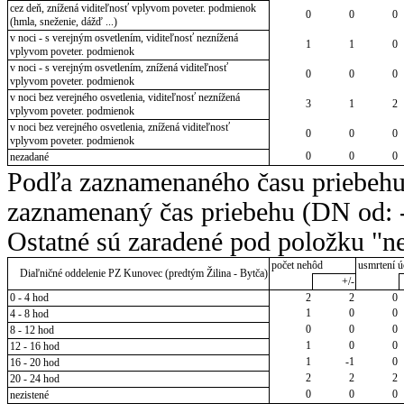
cez deň, znížená viditeľnosť vplyvom poveter. podmienok
0
0
0
(hmla, sneženie, dážď ...)
v noci - s verejným osvetlením, viditeľnosť neznížená
1
1
0
vplyvom poveter. podmienok
v noci - s verejným osvetlením, znížená viditeľnosť
0
0
0
vplyvom poveter. podmienok
v noci bez verejného osvetlenia, viditeľnosť neznížená
3
1
2
vplyvom poveter. podmienok
v noci bez verejného osvetlenia, znížená viditeľnosť
0
0
0
vplyvom poveter. podmienok
0
0
0
nezadané
Podľa zaznamenaného času priebehu
zaznamenaný čas priebehu (DN od: -
Ostatné sú zaradené pod položku "ne
počet nehôd
usmrtení ú
Diaľničné oddelenie PZ Kunovec (predtým Žilina - Bytča)
+/-
0 - 4 hod
2
2
0
1
0
0
4 - 8 hod
0
0
0
8 - 12 hod
1
0
0
12 - 16 hod
1
-1
0
16 - 20 hod
2
2
2
20 - 24 hod
0
0
0
nezistené