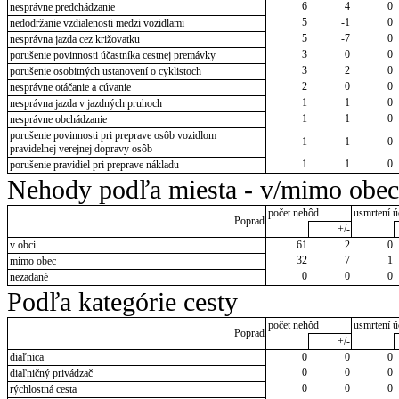
6
4
0
nesprávne predchádzanie
5
-1
0
nedodržanie vzdialenosti medzi vozidlami
5
-7
0
nesprávna jazda cez križovatku
3
0
0
porušenie povinnosti účastníka cestnej premávky
3
2
0
porušenie osobitných ustanovení o cyklistoch
2
0
0
nesprávne otáčanie a cúvanie
1
1
0
nesprávna jazda v jazdných pruhoch
1
1
0
nesprávne obchádzanie
porušenie povinnosti pri preprave osôb vozidlom
1
1
0
pravidelnej verejnej dopravy osôb
1
1
0
porušenie pravidiel pri preprave nákladu
Nehody podľa miesta - v/mimo obec
počet nehôd
usmrtení ú
Poprad
+/-
v obci
61
2
0
32
7
1
mimo obec
0
0
0
nezadané
Podľa kategórie cesty
počet nehôd
usmrtení ú
Poprad
+/-
diaľnica
0
0
0
0
0
0
diaľničný privádzač
0
0
0
rýchlostná cesta