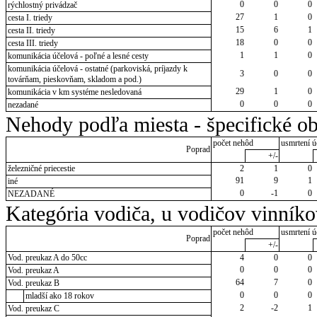
0
0
0
rýchlostný privádzač
27
1
0
cesta I. triedy
15
6
1
cesta II. triedy
18
0
0
cesta III. triedy
1
1
0
komunikácia účelová - poľné a lesné cesty
komunikácia účelová - ostatné (parkoviská, príjazdy k
3
0
0
továrňam, pieskovňam, skladom a pod.)
29
1
0
komunikácia v km systéme nesledovaná
0
0
0
nezadané
Nehody podľa miesta - špecifické ob
počet nehôd
usmrtení ú
Poprad
+/-
železničné priecestie
2
1
0
91
9
1
iné
0
-1
0
NEZADANÉ
Kategória vodiča, u vodičov vinník
počet nehôd
usmrtení ú
Poprad
+/-
Vod. preukaz A do 50cc
4
0
0
0
0
0
Vod. preukaz A
64
7
0
Vod. preukaz B
0
0
0
mladší ako 18 rokov
2
-2
1
Vod. preukaz C