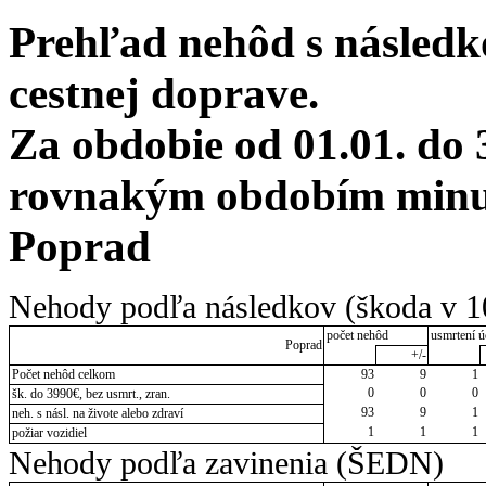
Prehľad nehôd s následko
cestnej doprave.
Za obdobie od 01.01. do 
rovnakým obdobím minulé
Poprad
Nehody podľa následkov (škoda v 1
počet nehôd
usmrtení ú
Poprad
+/-
Počet nehôd celkom
93
9
1
0
0
0
šk. do 3990€, bez usmrt., zran.
93
9
1
neh. s násl. na živote alebo zdraví
1
1
1
požiar vozidiel
Nehody podľa zavinenia (ŠEDN)