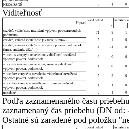
0
-1
0
NEZADANÉ
Viditeľnosť
počet nehôd
usmrtení ú
Poprad
+/-
cez deň, viditeľnosť neznížená vplyvom poveternostných
71
8
1
podmienok
5
4
0
cez deň, znížená viditeľnosť (svitanie, súmrak)
cez deň, znížená viditeľnosť vplyvom poveter. podmienok
4
-1
0
(hmla, sneženie, dážď ...)
v noci - s verejným osvetlením, viditeľnosť neznížená
6
0
0
vplyvom poveter. podmienok
v noci - s verejným osvetlením, znížená viditeľnosť
1
0
0
vplyvom poveter. podmienok
v noci bez verejného osvetlenia, viditeľnosť neznížená
5
-2
0
vplyvom poveter. podmienok
v noci bez verejného osvetlenia, znížená viditeľnosť
1
1
0
vplyvom poveter. podmienok
0
-1
0
nezadané
Podľa zaznamenaného času priebehu
zaznamenaný čas priebehu (DN od: -
Ostatné sú zaradené pod položku "ne
počet nehôd
usmrtení ú