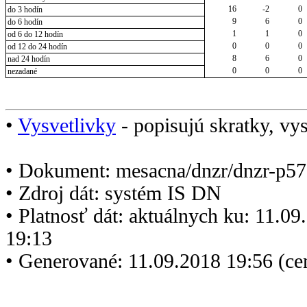
16
-2
0
do 3 hodín
9
6
0
do 6 hodín
1
1
0
od 6 do 12 hodín
0
0
0
od 12 do 24 hodín
8
6
0
nad 24 hodín
0
0
0
nezadané
•
Vysvetlivky
- popisujú skratky, vys
• Dokument: mesacna/dnzr/dnzr-p57
• Zdroj dát: systém IS DN
• Platnosť dát: aktuálnych ku: 11.0
19:13
• Generované: 11.09.2018 19:56 (c