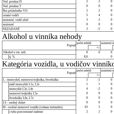
2
2
0
Vod. preukaz D
0
0
0
Vod. preukaz T
2
2
0
Bez príslušného VO
5
4
0
ostatní vodiči
3
2
0
nezistené, vodič ušiel
0
0
0
nezistené
3
-5
0
NEZADANÉ
Alkohol u vinníka nehody
počet nehôd
usmrtení ú
Poprad
+/-
Alkohol u vin. neh.
8
6
0
8,6
0
tj. %
Kategória vozidla, u vodičov vinník
počet nehôd
usmrtení ú
Poprad
+/-
L - motocykel, motorová trojkolka, štvorkolka
5
-1
0
1
1
0
malé motocykle L1e, L2e
4
-2
0
motocykle L3e, L4e
0
0
0
motorové trojkolky L5e
0
0
0
štvorkolky L6e, L7e
0
0
0
LS - snežný skúter
63
5
0
M - osobné motorové vozidlo (vrátane terénneho)
2
2
0
z toho pravostranné riadenie