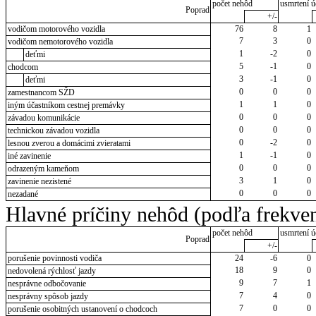
počet nehôd
usmrtení ú
Poprad
+/-
vodičom motorového vozidla
76
8
1
7
3
0
vodičom nemotorového vozidla
1
-2
0
deťmi
5
-1
0
chodcom
3
-1
0
deťmi
0
0
0
zamestnancom SŽD
1
1
0
iným účastníkom cestnej premávky
0
0
0
závadou komunikácie
0
0
0
technickou závadou vozidla
0
-2
0
lesnou zverou a domácimi zvieratami
1
-1
0
iné zavinenie
0
0
0
odrazeným kameňom
3
1
0
zavinenie nezistené
0
0
0
nezadané
Hlavné príčiny nehôd (podľa frekven
počet nehôd
usmrtení ú
Poprad
+/-
porušenie povinnosti vodiča
24
-6
0
18
9
0
nedovolená rýchlosť jazdy
9
7
1
nesprávne odbočovanie
7
4
0
nesprávny spôsob jazdy
7
0
0
porušenie osobitných ustanovení o chodcoch