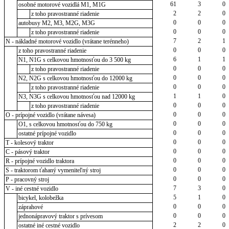
61
3
0
osobné motorové vozidlá M1, M1G
2
2
0
z toho pravostranné riadenie
0
0
0
autobusy M2, M3, M2G, M3G
0
0
0
z toho pravostranné riadenie
7
2
1
N - nákladné motorové vozidlo (vrátane terénneho)
0
0
0
z toho pravostranné riadenie
6
1
1
N1, N1G s celkovou hmotnosťou do 3 500 kg
0
0
0
z toho pravostranné riadenie
0
0
0
N2, N2G s celkovou hmotnosťou do 12000 kg
0
0
0
z toho pravostranné riadenie
1
1
0
N3, N3G s celkovou hmotnosťou nad 12000 kg
0
0
0
z toho pravostranné riadenie
0
0
0
O - prípojné vozidlo (vrátane návesa)
0
0
0
O1, s celkovou hmotnosťou do 750 kg
0
0
0
ostatné prípojné vozidlo
0
0
0
T - kolesový traktor
0
0
0
C - pásový traktor
0
0
0
R - prípojné vozidlo traktora
0
0
0
S - traktorom ťahaný vymeniteľný stroj
0
0
0
P - pracovný stroj
7
3
0
V - iné cestné vozidlo
5
1
0
bicykel, kolobežka
0
0
0
záprahové
0
0
0
jednonápravový traktor s prívesom
2
2
0
ostatné iné cestné vozidlo