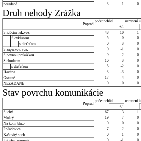
3
1
0
nezadané
Druh nehody Zrážka
počet nehôd
usmrtení ú
Poprad
+/-
S idúcim nek.voz.
48
10
1
5
0
0
S cyklistom
0
-3
0
s dieťaťom
0
-1
0
S zaparkov. voz.
9
2
0
S pevnou prekážkou
16
-3
0
S chodcom
5
-2
0
s dieťaťom
3
-3
0
Havária
17
4
0
Ostatné
0
0
0
NEZADANÉ
Stav povrchu komunikácie
počet nehôd
usmrtení ú
Poprad
+/-
Suchý
67
3
1
19
7
0
Mokrý
0
0
0
Na kom. blato
7
2
0
Poľadovica
0
-1
0
Kašovitý sneh
0
-1
0
Iný stav komunik.