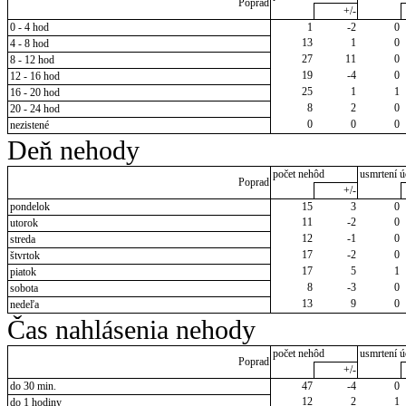
Poprad
+/-
0 - 4 hod
1
-2
0
13
1
0
4 - 8 hod
27
11
0
8 - 12 hod
19
-4
0
12 - 16 hod
25
1
1
16 - 20 hod
8
2
0
20 - 24 hod
0
0
0
nezistené
Deň nehody
počet nehôd
usmrtení ú
Poprad
+/-
pondelok
15
3
0
11
-2
0
utorok
12
-1
0
streda
17
-2
0
štvrtok
17
5
1
piatok
8
-3
0
sobota
13
9
0
nedeľa
Čas nahlásenia nehody
počet nehôd
usmrtení ú
Poprad
+/-
do 30 min.
47
-4
0
12
2
1
do 1 hodiny